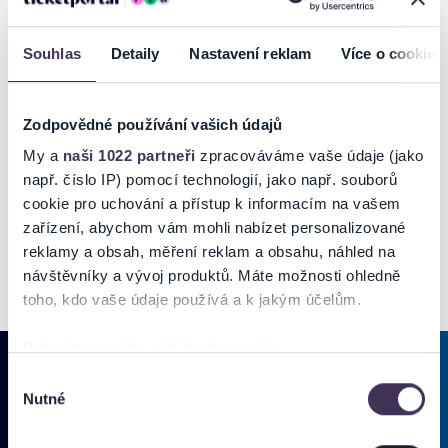
Souhlas
Detaily
Nastavení reklam
Více o cookies
Zodpovědné používání vašich údajů
My a
naši 1022 partneři
zpracováváme vaše údaje (jako
např. číslo IP) pomocí technologií, jako např. souborů
cookie pro uchování a přístup k informacím na vašem
zařízení, abychom vám mohli nabízet personalizované
reklamy a obsah, měření reklam a obsahu, náhled na
návštěvníky a vývoj produktů. Máte možnosti ohledně
toho, kdo vaše údaje používá a k jakým účelům.
Pokud to povolíte, rádi bychom také:
Shromažďovali informace o vaší geografické poloze,
Výběr
Nutné
které mohou být přesné na několik metrů
souhlasu
PRIHLÁSIŤ SA K
ODBERU NOVINIEK
Identifikovali vaše zařízení pomocí aktivního
skenování pro konkrétní charakteristiky (otisk prstu)