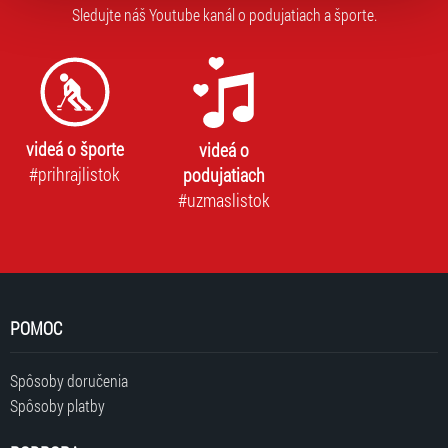
volbu můžete kdykoliv změnit v zápatí stránky v záložce
Sledujte náš Youtube kanál o podujatiach a športe.
„Cookies a jejich nastavení“.
videá o športe
videá o
#prihrajlistok
podujatiach
#uzmaslistok
POMOC
Spôsoby doručenia
Spôsoby platby