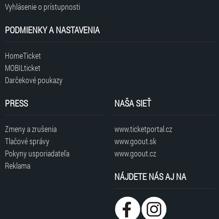
Vyhlásenie o prístupnosti
PODMIENKY A NASTAVENIA
HomeTicket
MOBILticket
Darčekové poukazy
PRESS
NAŠA SIEŤ
Zmeny a zrušenia
www.ticketportal.cz
Tlačové správy
www.goout.sk
Pokyny usporiadateľa
www.goout.cz
Reklama
NÁJDETE NÁS AJ NA