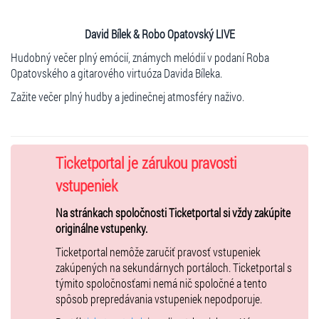
David Bílek & Robo Opatovský LIVE
Hudobný večer plný emócií, známych melódií v podaní Roba
Opatovského a gitarového virtuóza Davida Bíleka.
Zažite večer plný hudby a jedinečnej atmosféry naživo.
Ticketportal je zárukou pravosti
vstupeniek
Na stránkach spoločnosti Ticketportal si vždy zakúpite
originálne vstupenky.
Ticketportal nemôže zaručiť pravosť vstupeniek
zakúpených na sekundárnych portáloch. Ticketportal s
týmito spoločnosťami nemá nič spoločné a tento
spôsob prepredávania vstupeniek nepodporuje.