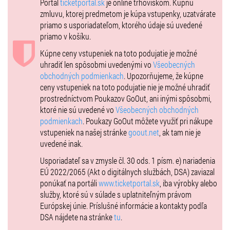
Portál
ticketportal.sk
je online trhoviskom. Kúpnu
zmluvu, ktorej predmetom je kúpa vstupenky, uzatvárate
priamo s usporiadateľom, ktorého údaje sú uvedené
priamo v košíku.
Kúpne ceny vstupeniek na toto podujatie je možné
uhradiť len spôsobmi uvedenými vo
Všeobecných
obchodných podmienkach
. Upozorňujeme, že kúpne
ceny vstupeniek na toto podujatie nie je možné uhradiť
prostredníctvom Poukazov GoOut, ani inými spôsobmi,
ktoré nie sú uvedené vo
Všeobecných obchodných
podmienkach
. Poukazy GoOut môžete využiť pri nákupe
vstupeniek na našej stránke
goout.net
, ak tam nie je
uvedené inak.
Usporiadateľ sa v zmysle čl. 30 ods. 1 písm. e) nariadenia
EÚ 2022/2065 (Akt o digitálnych službách, DSA) zaviazal
ponúkať na portáli
www.ticketportal.sk
, iba výrobky alebo
služby, ktoré sú v súlade s uplatniteľným právom
Európskej únie. Príslušné informácie a kontakty podľa
DSA nájdete na stránke
tu
.