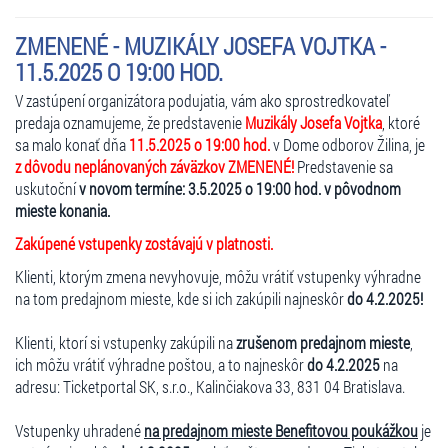
ZMENENÉ - MUZIKÁLY JOSEFA VOJTKA -
11.5.2025 O 19:00 HOD.
V zastúpení organizátora podujatia, vám ako sprostredkovateľ
predaja oznamujeme, že predstavenie
Muzikály Josefa Vojtka
, ktoré
sa malo konať dňa
11.5.2025 o 19:00 hod.
v Dome odborov Žilina, je
z dôvodu neplánovaných záväzkov ZMENENÉ!
Predstavenie sa
uskutoční
v novom termíne: 3.5.2025 o 19:00 hod. v pôvodnom
mieste konania.
Zakúpené vstupenky zostávajú v platnosti.
Klienti, ktorým zmena nevyhovuje, môžu vrátiť vstupenky výhradne
na tom predajnom mieste, kde si ich zakúpili najneskôr
do 4.2.2025!
Klienti, ktorí si vstupenky zakúpili na
zrušenom predajnom mieste
,
ich môžu vrátiť výhradne poštou, a to najneskôr
do 4.2.2025
na
adresu: Ticketportal SK, s.r.o., Kalinčiakova 33, 831 04 Bratislava.
Vstupenky uhradené
na predajnom mieste Benefitovou poukážkou
je