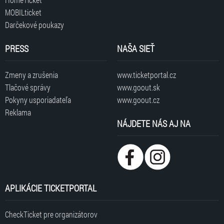
MOBILticket
Darčekové poukazy
PRESS
NAŠA SIEŤ
Zmeny a zrušenia
www.ticketportal.cz
Tlačové správy
www.goout.sk
Pokyny usporiadateľa
www.goout.cz
Reklama
NÁJDETE NÁS AJ NA
APLIKÁCIE TICKETPORTAL
CheckTicket pre organizátorov