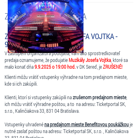
ZMENY A UPOZORNENIA
ZRUŠENÉ - MUZIKÁLY JOSEFA VOJTKA -
9.9.2025 O 19:00 HOD.
V zastúpení organizátora podujatia, vám ako sprostredkovateľ
predaja oznamujeme, že podujatie
Muzikály Josefa Vojtka
, ktoré sa
malo konať dňa
9.9.2025 o 19:00 hod.
v DK Sereď, je
ZRUŠENÉ!
Klienti môžu vrátiť vstupenky výhradne na tom predajnom mieste,
kde si ich zakúpili.
Klienti, ktorí si vstupenky zakúpili na
zrušenom predajnom mieste
,
ich môžu vrátiť výhradne poštou, a to na adresu: Ticketportal SK,
s.r.o., Kalinčiakova 33, 831 04 Bratislava.
Vstupenky uhradené
na predajnom mieste Benefitovou poukážkou
je
nutné zaslať poštou na adresu: Ticketportal SK, s.r.o. , Kalinčiakova
33, 831 04 Bratislava.