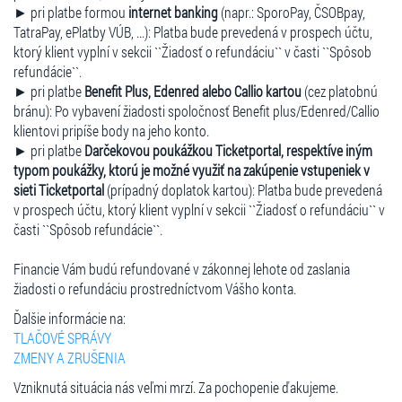
► pri platbe formou
internet banking
(napr.: SporoPay, ČSOBpay,
TatraPay, ePlatby VÚB, ...): Platba bude prevedená v prospech účtu,
ktorý klient vyplní v sekcii ``Žiadosť o refundáciu`` v časti ``Spôsob
refundácie``.
► pri platbe
Benefit Plus, Edenred alebo Callio kartou
(cez platobnú
bránu): Po vybavení žiadosti spoločnosť Benefit plus/Edenred/Callio
klientovi pripíše body na jeho konto.
► pri platbe
Darčekovou poukážkou Ticketportal, respektíve iným
typom poukážky, ktorú je možné využiť na zakúpenie vstupeniek v
sieti Ticketportal
(prípadný doplatok kartou): Platba bude prevedená
v prospech účtu, ktorý klient vyplní v sekcii ``Žiadosť o refundáciu`` v
časti ``Spôsob refundácie``.
Financie Vám budú refundované v zákonnej lehote od zaslania
žiadosti o refundáciu prostredníctvom Vášho konta.
Ďalšie informácie na:
TLAČOVÉ SPRÁVY
ZMENY A ZRUŠENIA
Vzniknutá situácia nás veľmi mrzí. Za pochopenie ďakujeme.