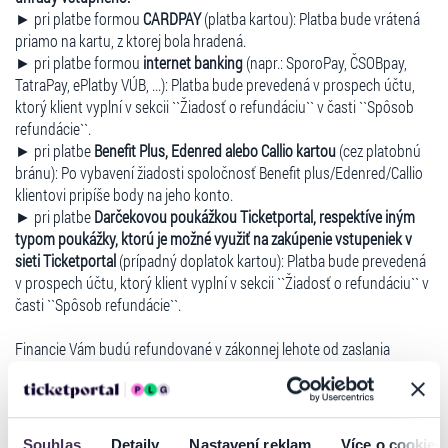
► pri platbe formou
CARDPAY
(platba kartou): Platba bude vrátená
priamo na kartu, z ktorej bola hradená.
► pri platbe formou
internet banking
(napr.: SporoPay, ČSOBpay,
TatraPay, ePlatby VÚB, ...): Platba bude prevedená v prospech účtu,
ktorý klient vyplní v sekcii ``Žiadosť o refundáciu`` v časti ``Spôsob
refundácie``.
► pri platbe
Benefit Plus, Edenred alebo Callio kartou
(cez platobnú
bránu): Po vybavení žiadosti spoločnosť Benefit plus/Edenred/Callio
klientovi pripíše body na jeho konto.
► pri platbe
Darčekovou poukážkou Ticketportal, respektíve iným
typom poukážky, ktorú je možné využiť na zakúpenie vstupeniek v
sieti Ticketportal
(prípadný doplatok kartou): Platba bude prevedená
v prospech účtu, ktorý klient vyplní v sekcii ``Žiadosť o refundáciu`` v
časti ``Spôsob refundácie``.
Financie Vám budú refundované v zákonnej lehote od zaslania
žiadosti o refundáciu prostredníctvom Vášho konta.
Ďalšie informácie na:
TLAČOVÉ SPRÁVY
Souhlas
Detaily
Nastavení reklam
Více o cookies
ZMENY A ZRUŠENIA