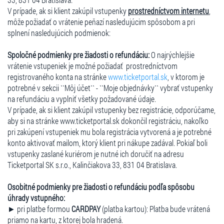
V prípade, ak si klient zakúpil vstupenky
prostredníctvom internetu
,
môže požiadať o vrátenie peňazí nasledujúcim spôsobom a pri
splnení nasledujúcich podmienok:
Spoločné podmienky pre žiadosti o refundáciu:
O najrýchlejšie
vrátenie vstupeniek je možné požiadať prostredníctvom
registrovaného konta na stránke
www.ticketportal.sk
, v ktorom je
potrebné v sekcii ``Môj účet`` - ``Moje objednávky`` vybrať vstupenky
na refundáciu a vyplniť všetky požadované údaje.
V prípade, ak si klient zakúpil vstupenky bez registrácie, odporúčame,
aby si na stránke www.ticketportal.sk dokončil registráciu, nakoľko
pri zakúpení vstupeniek mu bola registrácia vytvorená a je potrebné
konto aktivovať mailom, ktorý klient pri nákupe zadával. Pokiaľ boli
vstupenky zaslané kuriérom je nutné ich doručiť na adresu
Ticketportal SK s.r.o., Kalinčiakova 33, 831 04 Bratislava.
Osobitné podmienky pre žiadosti o refundáciu podľa spôsobu
úhrady vstupného:
► pri platbe formou
CARDPAY
(platba kartou): Platba bude vrátená
priamo na kartu, z ktorej bola hradená.