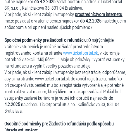
nutné najneskôr
do 4.2.2025
zaslať poštou na adresu: Ticketportal
SK, s.r.o. , Kalinčiakova 33, 831 04 Bratislava.
V prípade, ak si klient zakúpil vstupenky
prostredníctvom internetu
,
môže požiadať o vrátenie peňazí najneskôr
do 4.2.2025
nasledujúcim
spôsobom a pri splnení nasledujúcich podmienok:
Spoločné podmienky pre žiadosti o refundáciu:
O najrýchlejšie
vrátenie vstupeniek je možné požiadať prostredníctvom
registrovaného konta na stránke
www.ticketportal.sk
, v ktorom je
potrebné v sekcii ``Môj účet`` - ``Moje objednávky`` vybrať vstupenky
na refundáciu a vyplniť všetky požadované údaje.
V prípade, ak si klient zakúpil vstupenky bez registrácie, odporúčame,
aby si na stránke www.ticketportal.sk dokončil registráciu, nakoľko
pri zakúpení vstupeniek mu bola registrácia vytvorená a je potrebné
konto aktivovať mailom, ktorý klient pri nákupe zadával. Pokiaľ boli
vstupenky zaslané kuriérom je nutné ich doručiť najneskôr
do
4.2.2025
na adresu Ticketportal SK s.r.o., Kalinčiakova 33, 831 04
Bratislava.
Osobitné podmienky pre žiadosti o refundáciu podľa spôsobu
úhrady vstupného: