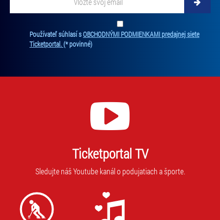
Zadajte svoju e-mailovú adresu, na ktorú vám budeme zasielať novinky.
Ten
Používateľ súhlasí s
OBCHODNÝMI PODMIENKAMI predajnej siete
Ticketportal.
(* povinné)
Ticketportal TV
Sledujte náš Youtube kanál o podujatiach a športe.