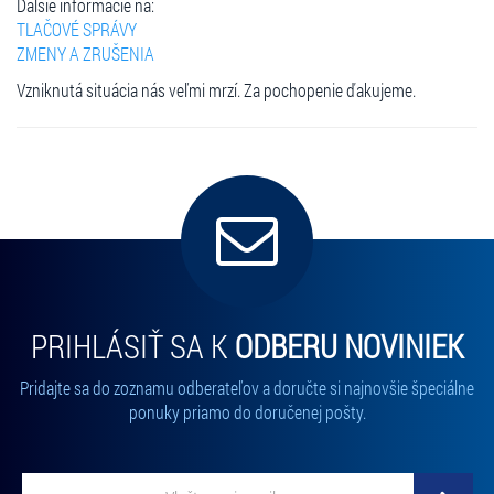
Ďalšie informácie na:
TLAČOVÉ SPRÁVY
ZMENY A ZRUŠENIA
Vzniknutá situácia nás veľmi mrzí. Za pochopenie ďakujeme.
PRIHLÁSIŤ SA K
ODBERU NOVINIEK
Pridajte sa do zoznamu odberateľov a doručte si najnovšie špeciálne
ponuky priamo do doručenej pošty.
Vložte svoj email