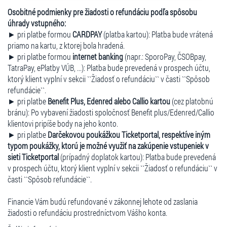
Osobitné podmienky pre žiadosti o refundáciu podľa spôsobu
úhrady vstupného:
► pri platbe formou
CARDPAY
(platba kartou): Platba bude vrátená
priamo na kartu, z ktorej bola hradená.
► pri platbe formou
internet banking
(napr.: SporoPay, ČSOBpay,
TatraPay, ePlatby VÚB, ...): Platba bude prevedená v prospech účtu,
ktorý klient vyplní v sekcii ``Žiadosť o refundáciu`` v časti ``Spôsob
refundácie``.
► pri platbe
Benefit Plus, Edenred alebo Callio kartou
(cez platobnú
bránu): Po vybavení žiadosti spoločnosť Benefit plus/Edenred/Callio
klientovi pripíše body na jeho konto.
► pri platbe
Darčekovou poukážkou Ticketportal, respektíve iným
typom poukážky, ktorú je možné využiť na zakúpenie vstupeniek v
sieti Ticketportal
(prípadný doplatok kartou): Platba bude prevedená
v prospech účtu, ktorý klient vyplní v sekcii ``Žiadosť o refundáciu`` v
časti ``Spôsob refundácie``.
Financie Vám budú refundované v zákonnej lehote od zaslania
žiadosti o refundáciu prostredníctvom Vášho konta.