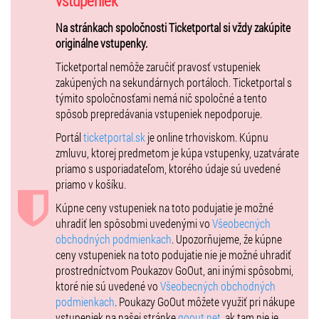
vstupeniek
osobné predmety cestujúcich (šperky, kabelky a rôzne časti
Na stránkach spoločnosti Ticketportal si vždy zakúpite
oblečenia). Vďaka dokonalej rekonštrukcii kajút, strojovne či jedálne
originálne vstupenky.
sa stanete súčasťou skutočnej atmosféry prepychu aj biedy
legendárneho parníka. Zažijete nádheru dobových interiérov, či hluk
Ticketportal nemôže zaručiť pravosť vstupeniek
strojovní a následnú úzkosť pred naozajstným a reálnym nešťastím.
zakúpených na sekundárnych portáloch. Ticketportal s
týmito spoločnosťami nemá nič spoločné a tento
Práve osobné zážitky návštevníkov a veľké množstvo reálnych
spôsob prepredávania vstupeniek nepodporuje.
exponátov zaraďuje výstavu Titanic k najobľúbenejším na celom
svete.
Portál
ticketportal.sk
je online trhoviskom. Kúpnu
zmluvu, ktorej predmetom je kúpa vstupenky, uzatvárate
Každý návštevník pri vstupe na výstavu obdrží „boarding pass -
priamo s usporiadateľom, ktorého údaje sú uvedené
palubnú vstupenku“. Vďaka tejto vstupenke s konkrétnym menom
priamo v košíku.
reálneho človeka, ktorý na Titanicu v dobe jeho katastrofy bol,
prežijete celú prehliadku výstavy tak, ako konkrétny cestujúci na
Kúpne ceny vstupeniek na toto podujatie je možné
palube Titanicu.
uhradiť len spôsobmi uvedenými vo
Všeobecných
obchodných podmienkach
. Upozorňujeme, že kúpne
K dispozícii bude aj zvukový sprievodca-audioguide, v ktorom si
ceny vstupeniek na toto podujatie nie je možné uhradiť
vypočujete podrobný výklad k jednotlivým exponátom. Pre
prostredníctvom Poukazov GoOut, ani inými spôsobmi,
zvedavých návštevníkov a predovšetkým pre študentov budú
ktoré nie sú uvedené vo
Všeobecných obchodných
pripravené špeciálne pracovné listy s názorným prehľadom všetkých
podmienkach
. Poukazy GoOut môžete využiť pri nákupe
významných udalostí v politike, vede a kultúre na začiatku 20.
vstupeniek na našej stránke
goout.net
, ak tam nie je
storočia a vedomostné kvízy.