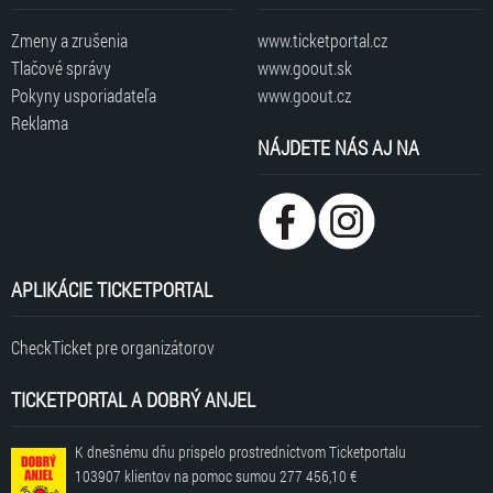
Zmeny a zrušenia
www.ticketportal.cz
Tlačové správy
www.goout.sk
Pokyny usporiadateľa
www.goout.cz
Reklama
NÁJDETE NÁS AJ NA
APLIKÁCIE TICKETPORTAL
CheckTicket pre organizátorov
TICKETPORTAL A DOBRÝ ANJEL
K dnešnému dňu prispelo prostredníctvom Ticketportalu
103907 klientov
na pomoc sumou
277 456,10 €