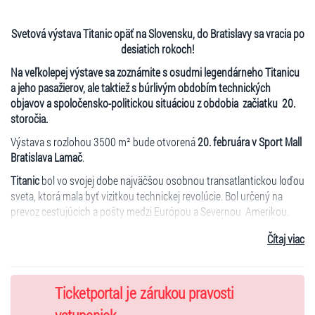
Svetová výstava Titanic opäť na Slovensku, do Bratislavy sa vracia po
desiatich rokoch!
Na veľkolepej výstave sa zoznámite s osudmi legendárneho Titanicu
a jeho pasažierov, ale taktiež s búrlivým obdobím technických
objavov a spoločensko-politickou situáciou z obdobia začiatku 20.
storočia.
Výstava s rozlohou 3500 m² bude otvorená
20. februára v Sport Mall
Bratislava Lamač
.
Titanic
bol vo svojej dobe najväčšou osobnou transatlantickou loďou
sveta, ktorá mala byť vizitkou technickej revolúcie. Bol určený na
prevoz cestujúcich a pošty medzi Európou a Severnou Amerikou.
Titanic však stroskotal vo vodách Atlantiku už počas svojej prvej
Čítaj viac
plavby - dňa 15. apríla 1912. V tento osudný deň zomrelo viac ako
1500 osôb.
Na exkluzívnej výstave Titanic uvidíte viac ako 200
originálnych
Ticketportal je zárukou pravosti
artefaktov, ktoré boli vylovené zo slávneho vraku na dne oceánu.
Medzi exponátmi sú časti vybavenia lode, kusy nábytku, porcelán a