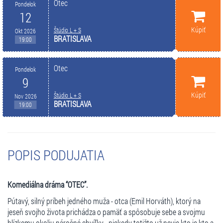
Otec
Pondelok
12
Kúpiť
Štúdio L + S
Okt 2026
BRATISLAVA
19:00
Otec
Pondelok
9
Kúpiť
Štúdio L + S
Nov 2026
BRATISLAVA
19:00
POPIS PODUJATIA
Komediálna dráma “OTEC”.
Pútavý, silný príbeh jedného muža - otca (Emil Horváth), ktorý na
jeseň svojho života prichádza o pamäť a spôsobuje sebe a svojmu
blízkemu okoliu náročné chvíľky - niekedy totižto už nevie kto je kto a