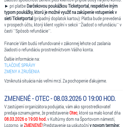
► pri platbe
Darčekovou poukážkou Ticketportal, respektíve iným
typom poukážky, ktorú je možné využiť na zakúpenie vstupeniek v
sieti Ticketportal
(prípadný doplatok kartou): Platba bude prevedená
v prospech účtu, ktorý klient vyplní v sekcii ``Žiadosť o refundáciu`` v
časti ``Spôsob refundácie``.
Financie Vám budú refundované v zákonnej lehote od zaslania
žiadosti o refundáciu prostredníctvom Vášho konta.
Ďalšie informácie na:
TLAČOVÉ SPRÁVY
ZMENY A ZRUŠENIA
Vzniknutá situácia nás veľmi mrzí. Za pochopenie ďakujeme.
ZMENENÉ - OTEC - 08.03.2026 O 19:00 HOD.
V zastúpení organizátora podujatia, vám ako sprostredkovateľ
predaja oznamujeme, že predstavenie
Otec
, ktoré sa malo konať dňa
08.03.2026 o 19:00 hod.
v Kultúrny dom na Športovom námestí,
Lozorno, je
ZMENENÉ!
Predstavenie sa uskutoční
v novom termíne: