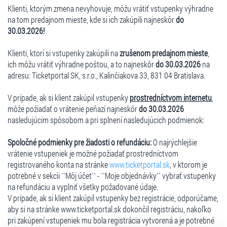
Klienti, ktorým zmena nevyhovuje, môžu vrátiť vstupenky výhradne
na tom predajnom mieste, kde si ich zakúpili najneskôr
do
30.03.2026!
Klienti, ktorí si vstupenky zakúpili na
zrušenom predajnom mieste
,
ich môžu vrátiť výhradne poštou, a to najneskôr
do 30.03.2026
na
adresu: Ticketportal SK, s.r.o., Kalinčiakova 33, 831 04 Bratislava.
V prípade, ak si klient zakúpil vstupenky
prostredníctvom internetu
,
môže požiadať o vrátenie peňazí najneskôr
do 30.03.2026
nasledujúcim spôsobom a pri splnení nasledujúcich podmienok:
Spoločné podmienky pre žiadosti o refundáciu:
O najrýchlejšie
vrátenie vstupeniek je možné požiadať prostredníctvom
registrovaného konta na stránke
www.ticketportal.sk
, v ktorom je
potrebné v sekcii ``Môj účet`` - ``Moje objednávky`` vybrať vstupenky
na refundáciu a vyplniť všetky požadované údaje.
V prípade, ak si klient zakúpil vstupenky bez registrácie, odporúčame,
aby si na stránke www.ticketportal.sk dokončil registráciu, nakoľko
pri zakúpení vstupeniek mu bola registrácia vytvorená a je potrebné