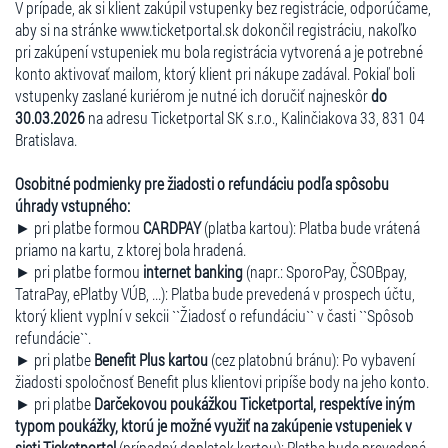
V prípade, ak si klient zakúpil vstupenky bez registrácie, odporúčame,
aby si na stránke www.ticketportal.sk dokončil registráciu, nakoľko
pri zakúpení vstupeniek mu bola registrácia vytvorená a je potrebné
konto aktivovať mailom, ktorý klient pri nákupe zadával. Pokiaľ boli
vstupenky zaslané kuriérom je nutné ich doručiť najneskôr
do
30.03.2026
na adresu Ticketportal SK s.r.o., Kalinčiakova 33, 831 04
Bratislava.
Osobitné podmienky pre žiadosti o refundáciu podľa spôsobu
úhrady vstupného:
► pri platbe formou
CARDPAY
(platba kartou): Platba bude vrátená
priamo na kartu, z ktorej bola hradená.
► pri platbe formou
internet banking
(napr.: SporoPay, ČSOBpay,
TatraPay, ePlatby VÚB, ...): Platba bude prevedená v prospech účtu,
ktorý klient vyplní v sekcii ``Žiadosť o refundáciu`` v časti ``Spôsob
refundácie``.
► pri platbe
Benefit Plus kartou
(cez platobnú bránu): Po vybavení
žiadosti spoločnosť Benefit plus klientovi pripíše body na jeho konto.
► pri platbe
Darčekovou poukážkou Ticketportal, respektíve iným
typom poukážky, ktorú je možné využiť na zakúpenie vstupeniek v
sieti Ticketportal
(prípadný doplatok kartou): Platba bude prevedená