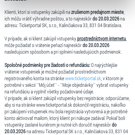
typy cookies používáme, naleznete níže. Možnosti
zpracování upravíte zaškrtnutím příslušné varianty. Svoji
Klienti, ktorí si vstupenky zakúpili na
zrušenom predajnom mieste
,
volbu můžete kdykoliv změnit v zápatí stránky v záložce
ich môžu vrátiť výhradne poštou, a to najneskôr
do 20.03.2026
na
„Cookies a jejich nastavení“.
adresu: Ticketportal SK, s.r.o., Kalinčiakova 33, 831 04 Bratislava.
V prípade, ak si klient zakúpil vstupenky
prostredníctvom internetu
,
môže požiadať o vrátenie peňazí najneskôr
do 20.03.2026
nasledujúcim spôsobom a pri splnení nasledujúcich podmienok:
Spoločné podmienky pre žiadosti o refundáciu:
O najrýchlejšie
vrátenie vstupeniek je možné požiadať prostredníctvom
registrovaného konta na stránke
www.ticketportal.sk
, v ktorom je
potrebné v sekcii ``Môj účet`` - ``Moje objednávky`` vybrať vstupenky
na refundáciu a vyplniť všetky požadované údaje.
V prípade, ak si klient zakúpil vstupenky bez registrácie, odporúčame,
aby si na stránke www.ticketportal.sk dokončil registráciu, nakoľko
pri zakúpení vstupeniek mu bola registrácia vytvorená a je potrebné
konto aktivovať mailom, ktorý klient pri nákupe zadával. Pokiaľ boli
vstupenky zaslané kuriérom je nutné ich doručiť najneskôr
do
20.03.2026
na adresu Ticketportal SK s.r.o., Kalinčiakova 33, 831 04