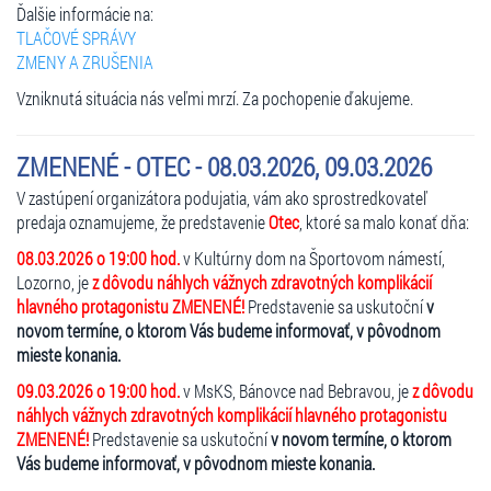
Ďalšie informácie na:
TLAČOVÉ SPRÁVY
ZMENY A ZRUŠENIA
Vzniknutá situácia nás veľmi mrzí. Za pochopenie ďakujeme.
ZMENENÉ - OTEC - 08.03.2026, 09.03.2026
V zastúpení organizátora podujatia, vám ako sprostredkovateľ
predaja oznamujeme, že predstavenie
Otec
, ktoré sa malo konať dňa:
08.03.2026 o 19:00 hod.
v Kultúrny dom na Športovom námestí,
Lozorno, je
z dôvodu náhlych vážnych zdravotných komplikácií
hlavného protagonistu ZMENENÉ!
Predstavenie sa uskutoční
v
novom termíne, o ktorom Vás budeme informovať, v pôvodnom
mieste konania.
09.03.2026 o 19:00 hod.
v MsKS, Bánovce nad Bebravou, je
z dôvodu
náhlych vážnych zdravotných komplikácií hlavného protagonistu
ZMENENÉ!
Predstavenie sa uskutoční
v novom termíne, o ktorom
Vás budeme informovať, v pôvodnom mieste konania.