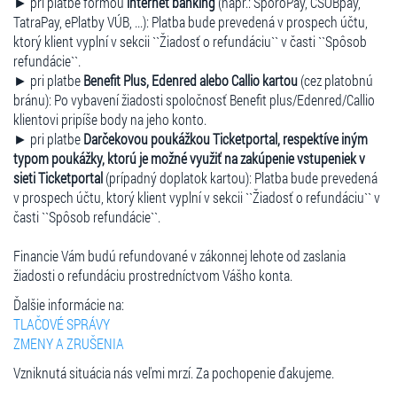
► pri platbe formou
internet banking
(napr.: SporoPay, ČSOBpay,
TatraPay, ePlatby VÚB, ...): Platba bude prevedená v prospech účtu,
ktorý klient vyplní v sekcii ``Žiadosť o refundáciu`` v časti ``Spôsob
refundácie``.
► pri platbe
Benefit Plus, Edenred alebo Callio kartou
(cez platobnú
bránu): Po vybavení žiadosti spoločnosť Benefit plus/Edenred/Callio
klientovi pripíše body na jeho konto.
► pri platbe
Darčekovou poukážkou Ticketportal, respektíve iným
typom poukážky, ktorú je možné využiť na zakúpenie vstupeniek v
sieti Ticketportal
(prípadný doplatok kartou): Platba bude prevedená
v prospech účtu, ktorý klient vyplní v sekcii ``Žiadosť o refundáciu`` v
časti ``Spôsob refundácie``.
Financie Vám budú refundované v zákonnej lehote od zaslania
žiadosti o refundáciu prostredníctvom Vášho konta.
Ďalšie informácie na:
TLAČOVÉ SPRÁVY
ZMENY A ZRUŠENIA
Vzniknutá situácia nás veľmi mrzí. Za pochopenie ďakujeme.