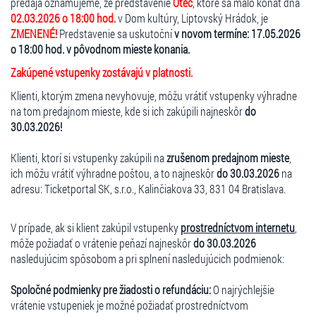
predaja oznamujeme, že predstavenie
Otec
, ktoré sa malo konať dňa
02.03.2026 o 18:00 hod.
v Dom kultúry, Liptovský Hrádok, je
ZMENENÉ!
Predstavenie sa uskutoční
v novom termíne: 17.05.2026
o 18:00 hod. v pôvodnom mieste konania.
Zakúpené vstupenky zostávajú v platnosti.
Klienti, ktorým zmena nevyhovuje, môžu vrátiť vstupenky výhradne
na tom predajnom mieste, kde si ich zakúpili najneskôr
do
30.03.2026!
Klienti, ktorí si vstupenky zakúpili na
zrušenom predajnom mieste
,
ich môžu vrátiť výhradne poštou, a to najneskôr
do 30.03.2026
na
adresu: Ticketportal SK, s.r.o., Kalinčiakova 33, 831 04 Bratislava.
V prípade, ak si klient zakúpil vstupenky
prostredníctvom internetu
,
môže požiadať o vrátenie peňazí najneskôr
do 30.03.2026
nasledujúcim spôsobom a pri splnení nasledujúcich podmienok:
Spoločné podmienky pre žiadosti o refundáciu:
O najrýchlejšie
vrátenie vstupeniek je možné požiadať prostredníctvom