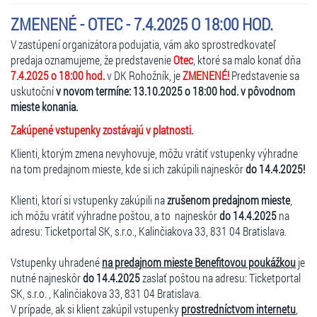
ZMENENÉ - OTEC - 7.4.2025 O 18:00 HOD.
V zastúpení organizátora podujatia, vám ako sprostredkovateľ
predaja oznamujeme, že predstavenie
Otec
, ktoré sa malo konať dňa
7.4.2025 o 18:00 hod.
v DK Rohožník, je
ZMENENÉ!
Predstavenie sa
uskutoční
v novom termíne: 13.10.2025 o 18:00 hod. v pôvodnom
mieste konania.
Zakúpené vstupenky zostávajú v platnosti.
Klienti, ktorým zmena nevyhovuje, môžu vrátiť vstupenky výhradne
na tom predajnom mieste, kde si ich zakúpili najneskôr
do 14.4.2025!
Klienti, ktorí si vstupenky zakúpili na
zrušenom predajnom mieste
,
ich môžu vrátiť výhradne poštou, a to najneskôr
do 14.4.2025
na
adresu: Ticketportal SK, s.r.o., Kalinčiakova 33, 831 04 Bratislava.
Vstupenky uhradené
na predajnom mieste Benefitovou poukážkou
je
nutné najneskôr
do 14.4.2025
zaslať poštou na adresu: Ticketportal
SK, s.r.o. , Kalinčiakova 33, 831 04 Bratislava.
V prípade, ak si klient zakúpil vstupenky
prostredníctvom internetu
,