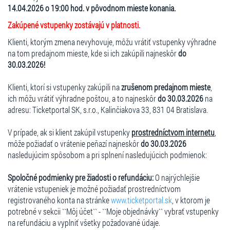
14.04.2026 o 19:00 hod. v pôvodnom mieste konania.
Zakúpené vstupenky zostávajú v platnosti.
Klienti, ktorým zmena nevyhovuje, môžu vrátiť vstupenky výhradne
na tom predajnom mieste, kde si ich zakúpili najneskôr
do
30.03.2026!
Klienti, ktorí si vstupenky zakúpili na
zrušenom predajnom mieste
,
ich môžu vrátiť výhradne poštou, a to najneskôr
do 30.03.2026
na
adresu: Ticketportal SK, s.r.o., Kalinčiakova 33, 831 04 Bratislava.
V prípade, ak si klient zakúpil vstupenky
prostredníctvom internetu
,
môže požiadať o vrátenie peňazí najneskôr
do 30.03.2026
nasledujúcim spôsobom a pri splnení nasledujúcich podmienok:
Spoločné podmienky pre žiadosti o refundáciu:
O najrýchlejšie
vrátenie vstupeniek je možné požiadať prostredníctvom
registrovaného konta na stránke
www.ticketportal.sk
, v ktorom je
potrebné v sekcii ``Môj účet`` - ``Moje objednávky`` vybrať vstupenky
na refundáciu a vyplniť všetky požadované údaje.