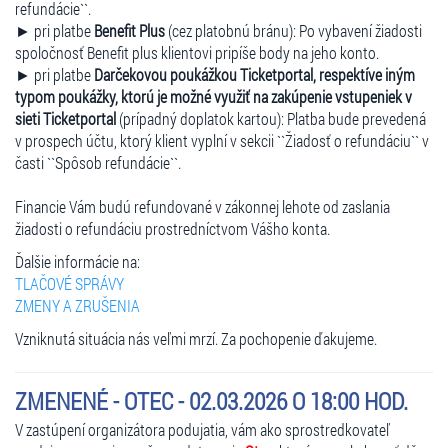
refundácie``.
► pri platbe
Benefit Plus
(cez platobnú bránu): Po vybavení žiadosti
spoločnosť Benefit plus klientovi pripíše body na jeho konto.
► pri platbe
Darčekovou poukážkou Ticketportal, respektíve iným
typom poukážky, ktorú je možné využiť na zakúpenie vstupeniek v
sieti Ticketportal
(prípadný doplatok kartou): Platba bude prevedená
v prospech účtu, ktorý klient vyplní v sekcii ``Žiadosť o refundáciu`` v
časti ``Spôsob refundácie``.
Financie Vám budú refundované v zákonnej lehote od zaslania
žiadosti o refundáciu prostredníctvom Vášho konta.
Ďalšie informácie na:
TLAČOVÉ SPRÁVY
ZMENY A ZRUŠENIA
Vzniknutá situácia nás veľmi mrzí. Za pochopenie ďakujeme.
ZMENENÉ - OTEC - 02.03.2026 O 18:00 HOD.
V zastúpení organizátora podujatia, vám ako sprostredkovateľ