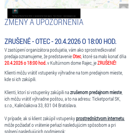
ZMENY A UPOZORNENIA
ZRUŠENÉ - OTEC - 20.4.2026 O 18:00 HOD.
V zastúpení organizátora podujatia, vám ako sprostredkovateľ
predaja oznamujeme, že predstavenie
Otec
, ktoré sa malo konať dňa
20.4.2026 o 18:00 hod.
v Kultúrnom dome Rajec, je
ZRUŠENÉ!
Klienti môžu vrátiť vstupenky výhradne na tom predajnom mieste,
kde si ich zakúpili.
Klienti, ktorí si vstupenky zakúpili na
zrušenom predajnom mieste
,
ich môžu vrátiť výhradne poštou, a to na adresu: Ticketportal SK,
s.r.o., Kalinčiakova 33, 831 04 Bratislava.
V prípade, ak si klient zakúpil vstupenky
prostredníctvom internetu
,
môže požiadať o vrátenie peňazí nasledujúcim spôsobom a pri
splnení nasledujúcich podmienok: