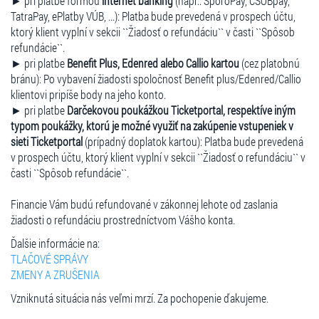
► pri platbe formou
internet banking
(napr.: SporoPay, ČSOBpay,
TatraPay, ePlatby VÚB, ...): Platba bude prevedená v prospech účtu,
ktorý klient vyplní v sekcii ``Žiadosť o refundáciu`` v časti ``Spôsob
refundácie``.
► pri platbe
Benefit Plus, Edenred alebo Callio kartou
(cez platobnú
bránu): Po vybavení žiadosti spoločnosť Benefit plus/Edenred/Callio
klientovi pripíše body na jeho konto.
► pri platbe
Darčekovou poukážkou Ticketportal, respektíve iným
typom poukážky, ktorú je možné využiť na zakúpenie vstupeniek v
sieti Ticketportal
(prípadný doplatok kartou): Platba bude prevedená
v prospech účtu, ktorý klient vyplní v sekcii ``Žiadosť o refundáciu`` v
časti ``Spôsob refundácie``.
Financie Vám budú refundované v zákonnej lehote od zaslania
žiadosti o refundáciu prostredníctvom Vášho konta.
Ďalšie informácie na:
TLAČOVÉ SPRÁVY
ZMENY A ZRUŠENIA
Vzniknutá situácia nás veľmi mrzí. Za pochopenie ďakujeme.