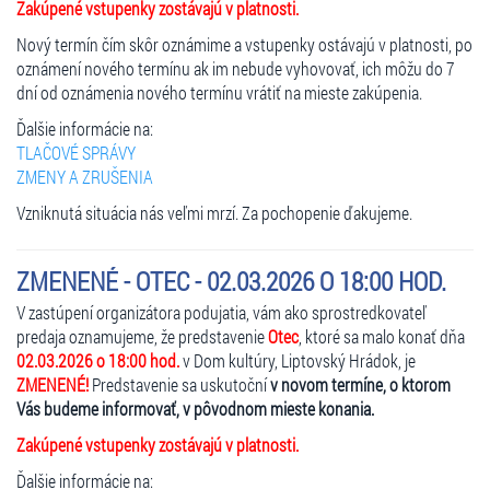
Zakúpené vstupenky zostávajú v platnosti.
Nový termín čím skôr oznámime a vstupenky ostávajú v platnosti, po
oznámení nového termínu ak im nebude vyhovovať, ich môžu do 7
dní od oznámenia nového termínu vrátiť na mieste zakúpenia.
Ďalšie informácie na:
TLAČOVÉ SPRÁVY
ZMENY A ZRUŠENIA
Vzniknutá situácia nás veľmi mrzí. Za pochopenie ďakujeme.
ZMENENÉ - OTEC - 02.03.2026 O 18:00 HOD.
V zastúpení organizátora podujatia, vám ako sprostredkovateľ
predaja oznamujeme, že predstavenie
Otec
, ktoré sa malo konať dňa
02.03.2026 o 18:00 hod.
v Dom kultúry, Liptovský Hrádok, je
ZMENENÉ!
Predstavenie sa uskutoční
v novom termíne, o ktorom
Vás budeme informovať, v pôvodnom mieste konania.
Zakúpené vstupenky zostávajú v platnosti.
Ďalšie informácie na: