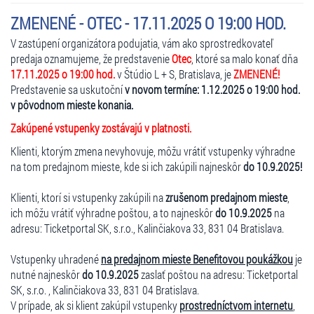
ZMENENÉ - OTEC - 17.11.2025 O 19:00 HOD.
V zastúpení organizátora podujatia, vám ako sprostredkovateľ
predaja oznamujeme, že predstavenie
Otec
, ktoré sa malo konať dňa
17.11.2025 o 19:00 hod.
v Štúdio L + S, Bratislava, je
ZMENENÉ!
Predstavenie sa uskutoční
v novom termíne: 1.12.2025 o 19:00 hod.
v pôvodnom mieste konania.
Zakúpené vstupenky zostávajú v platnosti.
Klienti, ktorým zmena nevyhovuje, môžu vrátiť vstupenky výhradne
na tom predajnom mieste, kde si ich zakúpili najneskôr
do 10.9.2025!
Klienti, ktorí si vstupenky zakúpili na
zrušenom predajnom mieste
,
ich môžu vrátiť výhradne poštou, a to najneskôr
do 10.9.2025
na
adresu: Ticketportal SK, s.r.o., Kalinčiakova 33, 831 04 Bratislava.
Vstupenky uhradené
na predajnom mieste Benefitovou poukážkou
je
nutné najneskôr
do 10.9.2025
zaslať poštou na adresu: Ticketportal
SK, s.r.o. , Kalinčiakova 33, 831 04 Bratislava.
V prípade, ak si klient zakúpil vstupenky
prostredníctvom internetu
,