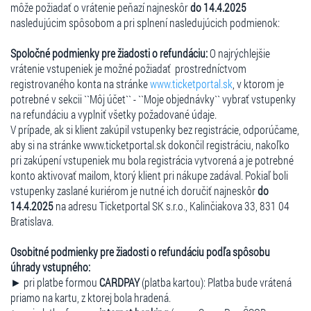
môže požiadať o vrátenie peňazí najneskôr
do 14.4.2025
nasledujúcim spôsobom a pri splnení nasledujúcich podmienok:
Spoločné podmienky pre žiadosti o refundáciu:
O najrýchlejšie
vrátenie vstupeniek je možné požiadať prostredníctvom
registrovaného konta na stránke
www.ticketportal.sk
, v ktorom je
potrebné v sekcii ``Môj účet`` - ``Moje objednávky`` vybrať vstupenky
na refundáciu a vyplniť všetky požadované údaje.
V prípade, ak si klient zakúpil vstupenky bez registrácie, odporúčame,
aby si na stránke www.ticketportal.sk dokončil registráciu, nakoľko
pri zakúpení vstupeniek mu bola registrácia vytvorená a je potrebné
konto aktivovať mailom, ktorý klient pri nákupe zadával. Pokiaľ boli
vstupenky zaslané kuriérom je nutné ich doručiť najneskôr
do
14.4.2025
na adresu Ticketportal SK s.r.o., Kalinčiakova 33, 831 04
Bratislava.
Osobitné podmienky pre žiadosti o refundáciu podľa spôsobu
úhrady vstupného:
► pri platbe formou
CARDPAY
(platba kartou): Platba bude vrátená
priamo na kartu, z ktorej bola hradená.