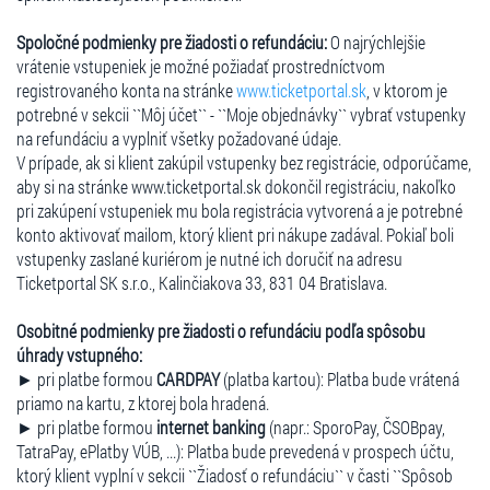
Spoločné podmienky pre žiadosti o refundáciu:
O najrýchlejšie
vrátenie vstupeniek je možné požiadať prostredníctvom
registrovaného konta na stránke
www.ticketportal.sk
, v ktorom je
potrebné v sekcii ``Môj účet`` - ``Moje objednávky`` vybrať vstupenky
na refundáciu a vyplniť všetky požadované údaje.
V prípade, ak si klient zakúpil vstupenky bez registrácie, odporúčame,
aby si na stránke www.ticketportal.sk dokončil registráciu, nakoľko
pri zakúpení vstupeniek mu bola registrácia vytvorená a je potrebné
konto aktivovať mailom, ktorý klient pri nákupe zadával. Pokiaľ boli
vstupenky zaslané kuriérom je nutné ich doručiť na adresu
Ticketportal SK s.r.o., Kalinčiakova 33, 831 04 Bratislava.
Osobitné podmienky pre žiadosti o refundáciu podľa spôsobu
úhrady vstupného:
► pri platbe formou
CARDPAY
(platba kartou): Platba bude vrátená
priamo na kartu, z ktorej bola hradená.
► pri platbe formou
internet banking
(napr.: SporoPay, ČSOBpay,
TatraPay, ePlatby VÚB, ...): Platba bude prevedená v prospech účtu,
ktorý klient vyplní v sekcii ``Žiadosť o refundáciu`` v časti ``Spôsob