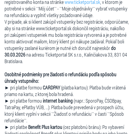
registrovaného konta na stránke
www.ticketportal.sk
, v ktorom je
potrebné v sekcii ``Môj účet`` - ``Moje objednávky`` vybrať vstupenky
na refundáciu a vyplniť všetky požadované údaje.
V prípade, ak si klient zakúpil vstupenky bez registrácie, odporúčame,
aby si na stránke www.ticketportal.sk dokončil registráciu, nakoľko
pri zakúpení vstupeniek mu bola registrácia vytvorená a je potrebné
konto aktivovať mailom, ktorý klient pri nákupe zadával. Pokiaľ boli
vstupenky zaslané kuriérom je nutné ich doručiť najneskôr
do
30.03.2026
na adresu Ticketportal SK s.r.o., Kalinčiakova 33, 831 04
Bratislava.
Osobitné podmienky pre žiadosti o refundáciu podľa spôsobu
úhrady vstupného:
► pri platbe formou
CARDPAY
(platba kartou): Platba bude vrátená
priamo na kartu, z ktorej bola hradená.
► pri platbe formou
internet banking
(napr.: SporoPay, ČSOBpay,
TatraPay, ePlatby VÚB, ...): Platba bude prevedená v prospech účtu,
ktorý klient vyplní v sekcii ``Žiadosť o refundáciu`` v časti ``Spôsob
refundácie``.
► pri platbe
Benefit Plus kartou
(cez platobnú bránu): Po vybavení
žiadosti spoločnosť Benefit plus klientovi pripíše body na jeho konto.