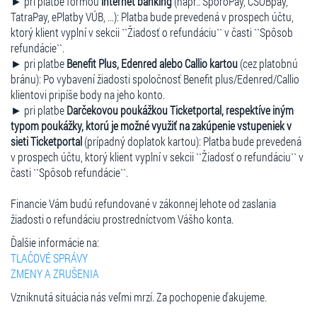
► pri platbe formou
internet banking
(napr.: SporoPay, ČSOBpay,
TatraPay, ePlatby VÚB, ...): Platba bude prevedená v prospech účtu,
ktorý klient vyplní v sekcii ``Žiadosť o refundáciu`` v časti ``Spôsob
refundácie``.
► pri platbe
Benefit Plus, Edenred alebo Callio kartou
(cez platobnú
bránu): Po vybavení žiadosti spoločnosť Benefit plus/Edenred/Callio
klientovi pripíše body na jeho konto.
► pri platbe
Darčekovou poukážkou Ticketportal, respektíve iným
typom poukážky, ktorú je možné využiť na zakúpenie vstupeniek v
sieti Ticketportal
(prípadný doplatok kartou): Platba bude prevedená
v prospech účtu, ktorý klient vyplní v sekcii ``Žiadosť o refundáciu`` v
časti ``Spôsob refundácie``.
Financie Vám budú refundované v zákonnej lehote od zaslania
žiadosti o refundáciu prostredníctvom Vášho konta.
Ďalšie informácie na:
TLAČOVÉ SPRÁVY
ZMENY A ZRUŠENIA
Vzniknutá situácia nás veľmi mrzí. Za pochopenie ďakujeme.