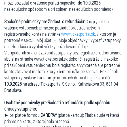
môže požiadať o vrátenie peňazí najneskôr
do 10.9.2025
nasledujúcim spôsobom a pri splnení nasledujúcich podmienok:
Spoločné podmienky pre žiadosti o refundáciu:
O najrýchlejšie
vrátenie vstupeniek je možné požiadať prostredníctvom
registrovaného konta na stránke
www.ticketportal.sk
, v ktorom je
potrebné v sekcii ``Môj účet`` - ``Moje objednávky`` vybrať vstupenky
na refundáciu a vyplniť všetky požadované údaje.
V prípade, ak si klient zakúpil vstupenky bez registrácie, odporúčame,
aby si na stránke www.ticketportal.sk dokončil registráciu, nakoľko
pri zakúpení vstupeniek mu bola registrácia vytvorená a je potrebné
konto aktivovať mailom, ktorý klient pri nákupe zadával. Pokiaľ boli
vstupenky zaslané kuriérom je nutné ich doručiť najneskôr
do
10.9.2025
na adresu Ticketportal SK s.r.o., Kalinčiakova 33, 831 04
Bratislava.
Osobitné podmienky pre žiadosti o refundáciu podľa spôsobu
úhrady vstupného:
► pri platbe formou
CARDPAY
(platba kartou): Platba bude vrátená
priamo na kartu, z ktorej bola hradená.