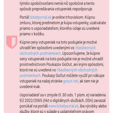
týmito spoločnosťami nemá nič spoločné a tento
Dĺžka predstavenie : 01:30 h., nemá prestávku.
spôsob prepredávania vstupeniek nepodporuje.
Predstavenie je vhodné od 12 rokov.
Portál
ticketportal.sk
je online trhoviskom. Kúpnu
zmluvu, ktorej predmetom je kúpa vstupenky, uzatvárate
priamo s usporiadateľom, ktorého údaje sú uvedené
priamo v košíku.
Kúpne ceny vstupeniek na toto podujatie je možné
uhradiť len spôsobmi uvedenými vo
Všeobecných
obchodných podmienkach
. Upozorňujeme, že kúpne
ceny vstupeniek na toto podujatie nie je možné uhradiť
prostredníctvom Poukazov GoOut, ani inými spôsobmi,
ktoré nie sú uvedené vo
Všeobecných obchodných
podmienkach
. Poukazy GoOut môžete využiť pri nákupe
vstupeniek na našej stránke
goout.net
, ak tam nie je
uvedené inak.
Usporiadateľ sa v zmysle čl. 30 ods. 1 písm. e) nariadenia
EÚ 2022/2065 (Akt o digitálnych službách, DSA) zaviazal
ponúkať na portáli
www.ticketportal.sk
, iba výrobky alebo
služby, ktoré sú v súlade s uplatniteľným právom