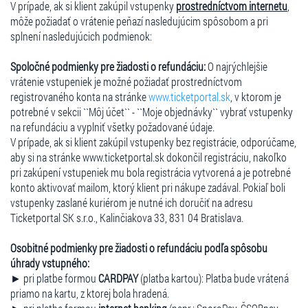
V prípade, ak si klient zakúpil vstupenky
prostredníctvom internetu
,
môže požiadať o vrátenie peňazí nasledujúcim spôsobom a pri
splnení nasledujúcich podmienok:
Spoločné podmienky pre žiadosti o refundáciu:
O najrýchlejšie
vrátenie vstupeniek je možné požiadať prostredníctvom
registrovaného konta na stránke
www.ticketportal.sk
, v ktorom je
potrebné v sekcii ``Môj účet`` - ``Moje objednávky`` vybrať vstupenky
na refundáciu a vyplniť všetky požadované údaje.
V prípade, ak si klient zakúpil vstupenky bez registrácie, odporúčame,
aby si na stránke www.ticketportal.sk dokončil registráciu, nakoľko
pri zakúpení vstupeniek mu bola registrácia vytvorená a je potrebné
konto aktivovať mailom, ktorý klient pri nákupe zadával. Pokiaľ boli
vstupenky zaslané kuriérom je nutné ich doručiť na adresu
Ticketportal SK s.r.o., Kalinčiakova 33, 831 04 Bratislava.
Osobitné podmienky pre žiadosti o refundáciu podľa spôsobu
úhrady vstupného:
► pri platbe formou
CARDPAY
(platba kartou): Platba bude vrátená
priamo na kartu, z ktorej bola hradená.