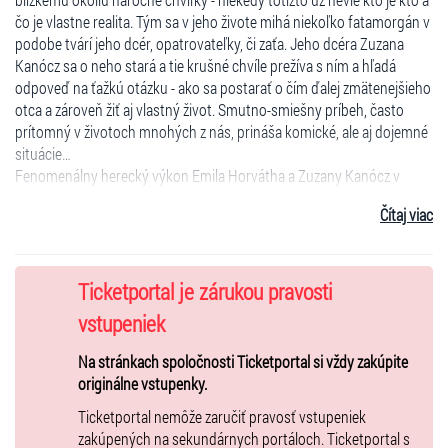
čo je vlastne realita. Tým sa v jeho živote mihá niekoľko fatamorgán v
podobe tvárí jeho dcér, opatrovateľky, či zaťa. Jeho dcéra Zuzana
Kanócz sa o neho stará a tie krušné chvíle prežíva s ním a hľadá
odpoveď na ťažkú otázku - ako sa postarať o čím ďalej zmätenejšieho
otca a zároveň žiť aj vlastný život. Smutno-smiešny príbeh, často
prítomný v životoch mnohých z nás, prináša komické, ale aj dojemné
situácie…
Fenomenálny herecký výkon Emila Horvátha a Zuzany Kanócz v
hlavných úlohách. Emil Horváth bol za rolu otca nominovaný na
Čítaj viac
ocenenie Dosky 2023.
Dielo aktuálne najtalentovanejšieho súčasného autora Floriana
Zellera vzniklo aj vo filmovej podobe v réžii samotného autora a v
Ticketportal je zárukou pravosti
roku 2021 bolo ocenené 6 Oscarmi. V úlohe otca sa v ňom predstavil
Anthony Hopkins, ktorý získal za túto rolu Oscara ako najlepší herec.
vstupeniek
Účinkujú :
Emil Horváth, Zuzana Kanócz, Alexander Bárta, Helena
Na stránkach spoločnosti Ticketportal si vždy zakúpite
Krajčiová, Dominika Žiaranová a Peter Brajerčík
.
originálne vstupenky.
Autor : Florian Zeller
Ticketportal nemôže zaručiť pravosť vstupeniek
Preklad : Elena Flašková
zakúpených na sekundárnych portáloch. Ticketportal s
Réžia : Soňa Ferancová