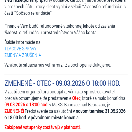
v prospech účtu, ktorý klient vyplní v sekcii ``Žiadosť o refundáciu`` v
časti ``Spôsob refundácie``.
Financie Vám budú refundované v zákonnej lehote od zaslania
žiadosti o refundáciu prostredníctvom Vášho konta.
Ďalšie informácie na:
TLAČOVÉ SPRÁVY
ZMENY A ZRUŠENIA
Vzniknutá situácia nás veľmi mrzí. Za pochopenie ďakujeme.
ZMENENÉ - OTEC - 09.03.2026 O 18:00 HOD.
V zastúpení organizátora podujatia, vám ako sprostredkovateľ
predaja oznamujeme, že predstavenie
Otec
, ktoré sa malo konať dňa
09.03.2026 o 18:00 hod.
v MsKS, Bánovce nad Bebravou, je
ZMENENÉ!
Predstavenie sa uskutoční
v novom termíne: 31.05.2026
o 18:00 hod. v pôvodnom mieste konania.
Zakúpené vstupenky zostávajú v platnosti.