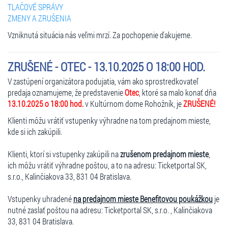
TLAČOVÉ SPRÁVY
ZMENY A ZRUŠENIA
Vzniknutá situácia nás veľmi mrzí. Za pochopenie ďakujeme.
ZRUŠENÉ - OTEC - 13.10.2025 O 18:00 HOD.
V zastúpení organizátora podujatia, vám ako sprostredkovateľ
predaja oznamujeme, že predstavenie
Otec
, ktoré sa malo konať dňa
13.10.2025 o 18:00 hod.
v Kultúrnom dome Rohožník, je
ZRUŠENÉ!
Klienti môžu vrátiť vstupenky výhradne na tom predajnom mieste,
kde si ich zakúpili.
Klienti, ktorí si vstupenky zakúpili na
zrušenom predajnom mieste
,
ich môžu vrátiť výhradne poštou, a to na adresu: Ticketportal SK,
s.r.o., Kalinčiakova 33, 831 04 Bratislava.
Vstupenky uhradené
na predajnom mieste Benefitovou poukážkou
je
nutné zaslať poštou na adresu: Ticketportal SK, s.r.o. , Kalinčiakova
33, 831 04 Bratislava.