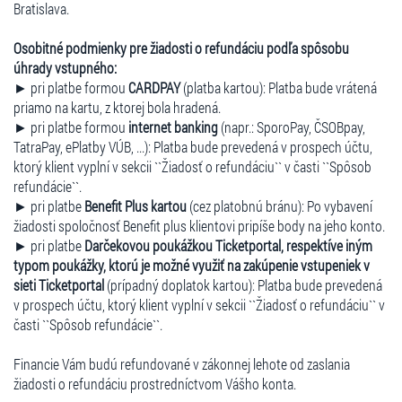
Bratislava.
Osobitné podmienky pre žiadosti o refundáciu podľa spôsobu
úhrady vstupného:
► pri platbe formou
CARDPAY
(platba kartou): Platba bude vrátená
priamo na kartu, z ktorej bola hradená.
► pri platbe formou
internet banking
(napr.: SporoPay, ČSOBpay,
TatraPay, ePlatby VÚB, ...): Platba bude prevedená v prospech účtu,
ktorý klient vyplní v sekcii ``Žiadosť o refundáciu`` v časti ``Spôsob
refundácie``.
► pri platbe
Benefit Plus kartou
(cez platobnú bránu): Po vybavení
žiadosti spoločnosť Benefit plus klientovi pripíše body na jeho konto.
► pri platbe
Darčekovou poukážkou Ticketportal, respektíve iným
typom poukážky, ktorú je možné využiť na zakúpenie vstupeniek v
sieti Ticketportal
(prípadný doplatok kartou): Platba bude prevedená
v prospech účtu, ktorý klient vyplní v sekcii ``Žiadosť o refundáciu`` v
časti ``Spôsob refundácie``.
Financie Vám budú refundované v zákonnej lehote od zaslania
žiadosti o refundáciu prostredníctvom Vášho konta.