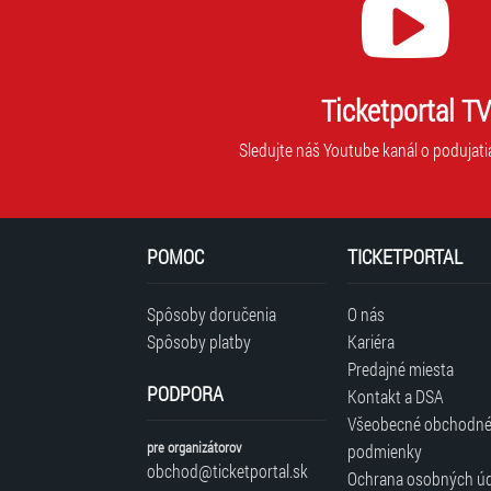
Ticketportal TV
Sledujte náš Youtube kanál o podujati
POMOC
TICKETPORTAL
Spôsoby doručenia
O nás
Spôsoby platby
Kariéra
Predajné miesta
PODPORA
Kontakt a DSA
Všeobecné obchodn
pre organizátorov
podmienky
obchod@ticketportal.sk
Ochrana osobných ú