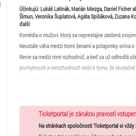
Účinkujú: Lukáš Latinák, Marián Miezga, Daniel Ficher al
Šimun, Veronika Šuplatová, Agáta Spišáková, Zuzana K
ďalší
Komédia o mužovi, ktorý sa neprestajne zaoberá svojim
Neustále váha medzi tromi ženami a potajomky sníva o ď
Nevie sa medzi nimi rozhodnúť, a keď sa už odhodlá ožen
pochybnosti a nerozhodnosť vedú k tomu, že skutočné 
Atmosféra hry je typicky levinovská, komponovaná poe
rýchlymi zvratmi a grotesknými situáciami, zaplnená po
súcit.
Ticketportal je zárukou pravosti vstupe
Réžia: Lukasz Kos
Na stránkach spoločnosti Ticketportal si vždy 