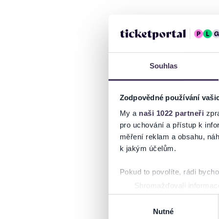
Souhlas
Zodpovědné používání vaši
My a
naši 1022 partneři
zpra
pro uchování a přístup k in
měření reklam a obsahu, náh
k jakým účelům.
Pokud to povolíte, rádi bych
Shromažďovali informace
Identifikovali vaše zaříz
Výběr
Zjistěte více o tom, jak zpr
Nutné
souhlasu