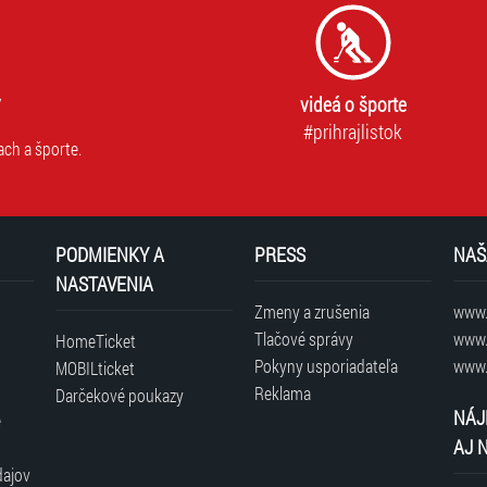
videá o športe
#prihrajlistok
ach a športe.
PODMIENKY A
PRESS
NAŠ
NASTAVENIA
Zmeny a zrušenia
www.t
Tlačové správy
www.
HomeTicket
Pokyny usporiadateľa
www.
MOBILticket
Reklama
Darčekové poukazy
NÁJ
é
AJ 
dajov