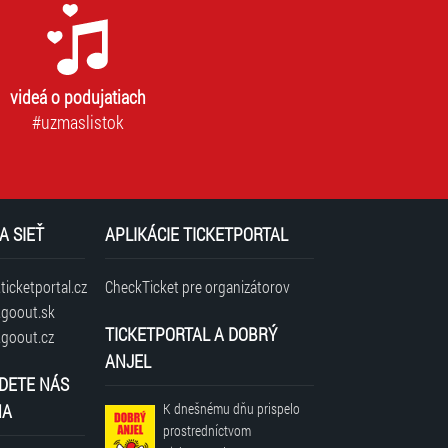
videá o podujatiach
#uzmaslistok
A SIEŤ
APLIKÁCIE TICKETPORTAL
icketportal.cz
CheckTicket pre organizátorov
goout.sk
TICKETPORTAL A DOBRÝ
goout.cz
ANJEL
DETE NÁS
NA
K dnešnému dňu prispelo
prostredníctvom