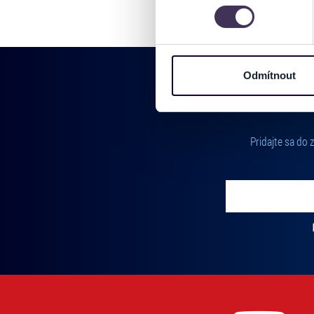
můžete kdykoliv změnit nebo 
Na těchto stránkách využívám
informace o vašem zařízení 
osobní údaje. Získané infor
Odmítnout
Tyto informace můžeme také s
zkombinovat s dalšími informa
Jaké typy cookies používáme,
můžete kdykoliv změnit v záp
Pridajte sa do
Vložte svoj email
Zadajte svoju e-mailovú adresu, na ktorú vám budeme zasiel