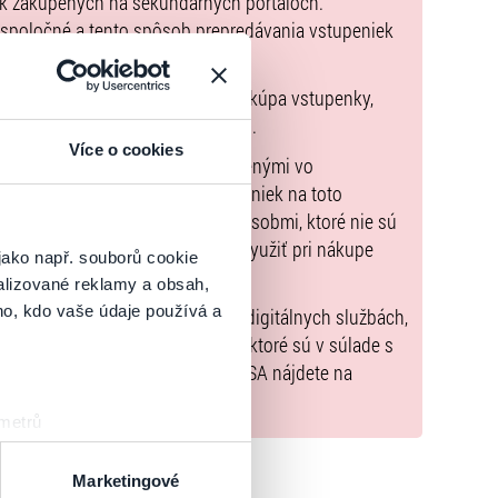
ek zakúpených na sekundárnych portáloch.
 spoločné a tento spôsob prepredávania vstupeniek
pnu zmluvu, ktorej predmetom je kúpa vstupenky,
údaje sú uvedené priamo v košíku.
Více o cookies
možné uhradiť len spôsobmi uvedenými vo
zorňujeme, že kúpne ceny vstupeniek na toto
m Poukazov GoOut, ani inými spôsobmi, ktoré nie sú
enkach
. Poukazy GoOut môžete využiť pri nákupe
jako např. souborů cookie
 nie je uvedené inak.
alizované reklamy a obsah,
ho, kdo vaše údaje používá a
) nariadenia EÚ 2022/2065 (Akt o digitálnych službách,
tal.sk
, iba výrobky alebo služby, ktoré sú v súlade s
né informácie a kontakty podľa DSA nájdete na
 metrů
sk prstu)
 podrobnostmi
. Svůj souhlas
Marketingové