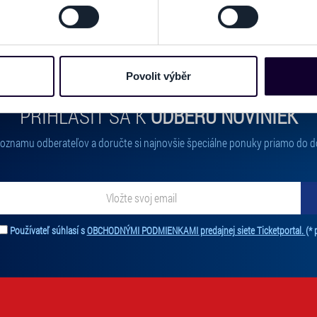
odvolat v části Prohlášení o souborech cookie.
e soubory cookies a další obdobné technologie (dále jen „cooki
nebo vaší aktivitě na našich webových stránkách. Tyto informa
mace používáme např. k analýze návštěvnosti webu nebo k perso
Povolit výběr
dílet se svými partnery pro sociální média, inzerci a analýzy. 
cemi, které jste jim poskytli nebo které získali v důsledku toho,
PRIHLÁSIŤ SA K
ODBERU NOVINIEK
 naleznete níže. Možnosti zpracování upravíte zaškrtnutím přís
atí stránky v záložce „Cookies a jejich nastavení“.
 zoznamu odberateľov a doručte si najnovšie špeciálne ponuky priamo do d
ať novinky. Vaša adresa nebude zdieľaná s tretími stranami.
Používateľ súhlasí s
OBCHODNÝMI PODMIENKAMI predajnej siete Ticketportal.
(* 