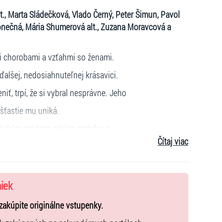
t., Marta Sládečková, Vlado Černý, Peter Šimun, Pavol
onečná, Mária Shumerová alt., Zuzana Moravcová a
i chorobami a vzťahmi so ženami.
alšej, nedosiahnuteľnej krásavici.
iť, trpí, že si vybral nesprávne. Jeho
šťastie mu uniká.
tickým jazykom plným metafor, s
Čítaj viac
stavami, ktoré vyvolávajú smiech aj
niek
zakúpite originálne vstupenky.