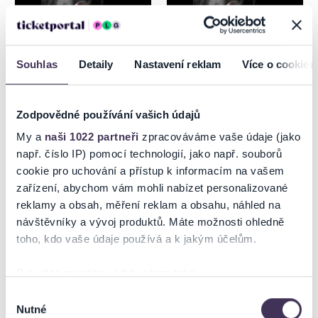
Souhlas
Detaily
Nastavení reklam
Více o cookies
Zodpovědné používání vašich údajů
DRUPI - 50 ANNI TOUR
DRUPI - 50 ANNI TOUR
My a
naši 1022 partneři
zpracováváme vaše údaje (jako
MARTIN
např. číslo IP) pomocí technologií, jako např. souborů
cookie pro uchování a přístup k informacím na vašem
15.8.2026
16.8.2026
zařízení, abychom vám mohli nabízet personalizované
Trnava
Martin
reklamy a obsah, měření reklam a obsahu, náhled na
návštěvníky a vývoj produktů. Máte možnosti ohledně
toho, kdo vaše údaje používá a k jakým účelům.
Pokud to povolíte, rádi bychom také:
Shromažďovali informace o vaší geografické poloze,
Výběr
Nutné
které mohou být přesné na několik metrů
souhlasu