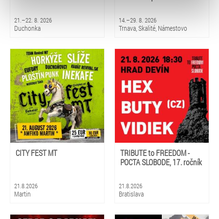
typy cookies používáme, naleznete níže. Možnosti
zpracování upravíte zaškrtnutím příslušné varianty. Svoji
21.–22. 8. 2026
14.–29. 8. 2026
volbu můžete kdykoliv změnit v zápatí stránky v záložce
Duchonka
Trnava, Skalité, Námestovo
„Cookies a jejich nastavení“.
CITY FEST MT
TRIBUTE to FREEDOM -
POCTA SLOBODE, 17. ročník
21.8.2026
21.8.2026
Martin
Bratislava