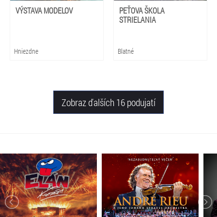
VÝSTAVA MODELOV
PEŤOVA ŠKOLA
STRIELANIA
Hniezdne
Blatné
Zobraz ďalších 16 podujatí