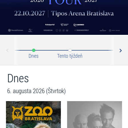
N
ev
Dnes
Tento týždeň
Tento 
Dnes
6. augusta 2026 (Štvrtok)