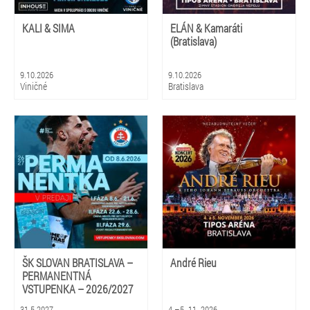
KALI & SIMA
ELÁN & Kamaráti
(Bratislava)
9.10.2026
9.10.2026
Viničné
Bratislava
ŠK SLOVAN BRATISLAVA –
André Rieu
PERMANENTNÁ
VSTUPENKA – 2026/2027
31.5.2027
4.–5. 11. 2026