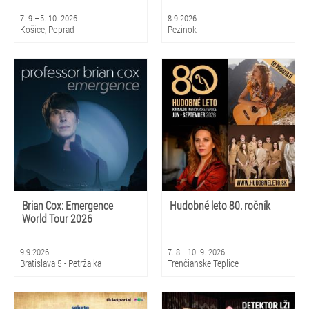
7. 9.–5. 10. 2026
8.9.2026
Košice, Poprad
Pezinok
Brian Cox: Emergence
Hudobné leto 80. ročník
World Tour 2026
9.9.2026
7. 8.–10. 9. 2026
Bratislava 5 - Petržalka
Trenčianske Teplice