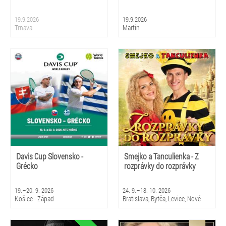
19.9.2026
19.9.2026
Trnava
Martin
Davis Cup Slovensko -
Smejko a Tanculienka - Z
Grécko
rozprávky do rozprávky
19.–20. 9. 2026
24. 9.–18. 10. 2026
Košice - Západ
Bratislava, Bytča, Levice, Nové
Zámky, Sládkovičovo, Senica,
Sereď, Bardejovské Kúpele,