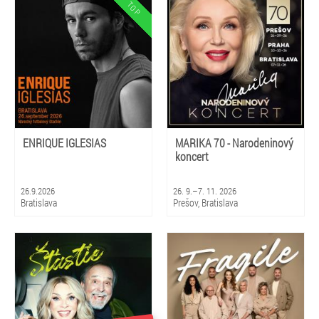
Košice, Stará Ľubovňa, Poprad,
Brezno, Prievidza, Gbely, Nová
Dubnica
ENRIQUE IGLESIAS
MARIKA 70 - Narodeninový
koncert
26.9.2026
26. 9.–7. 11. 2026
Bratislava
Prešov, Bratislava