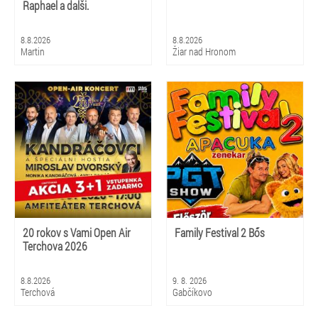
Raphael a dalši.
8.8.2026
8.8.2026
Martin
Žiar nad Hronom
20 rokov s Vami Open Air
Family Festival 2 Bős
Terchova 2026
8.8.2026
9. 8. 2026
Terchová
Gabčíkovo