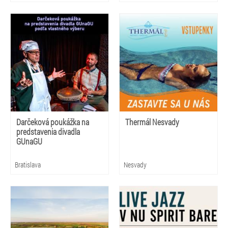
Darčeková poukážka na
Thermál Nesvady
predstavenia divadla
GUnaGU
Bratislava
Nesvady