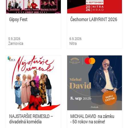
Gipsy Fest
Čechomor LABYRINT 2026
5.9.2026
6.9.2026
Žarnovica
Nitra
NAJSTARŠIE REMESLO –
MICHAL DAVID na zámku
divadelná komédia
- 50 rokov na scéne!