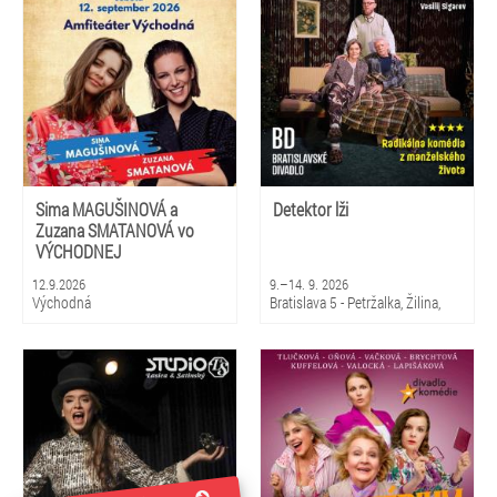
Sima MAGUŠINOVÁ a
Detektor lži
Zuzana SMATANOVÁ vo
VÝCHODNEJ
12.9.2026
9.–14. 9. 2026
Východná
Bratislava 5 - Petržalka, Žilina,
Martin