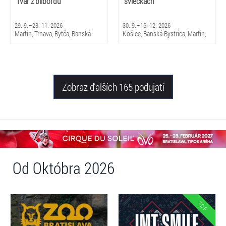
Tvár z bilbordu
sviečkach
29. 9.–23. 11. 2026
30. 9.–16. 12. 2026
Martin, Trnava, Bytča, Banská
Košice, Banská Bystrica, Martin,
Bystrica, Bratislava, Žilina
Brezno, Nitra, Trenčín, Skalica,
Piešťany, Michalovce, Trnava,
Snina, Sabinov, Nováky, Čadca,
Žilina
Zobraz ďalších 165 podujatí
Od Októbra 2026