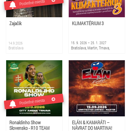
Posledné miesta
Zajačik
KLIMAKTÉRIUM 3
14.9.2026
15. 9. 2026 – 25. 1. 2027
Bratislava
Bratislava, Martin, Trnava,
Piešťany, Rajec, Liptovský
Mikuláš, Košice, Prešov, Banská
Bystrica, Žilina
Posledné miesta
Ronaldinho Show
ELÁN & KAMARÁTI –
Slovensko - R10 TEAM
NÁVRAT DO MARTINA!