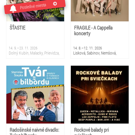
Posledné miesta
ŠŤASTIE
FRAGILE - A Cappella
koncerty
14. 9.–23. 11. 2026
14. 8.–12. 11. 2026
Dolný Kubín, Malacky, Prievidza,
Lisková, Sabinov, Nemšová,
Sliač, Krupina, Martin, Nová
Čierny Balog, Snina, Smižany,
Dubnica, Partizánske, Topoľčany,
Čadca, Bratislava 5 - Petržalka,
Bratislava
Stropkov, Prievidza
Radošinské naivné divadlo:
Rockové balady pri