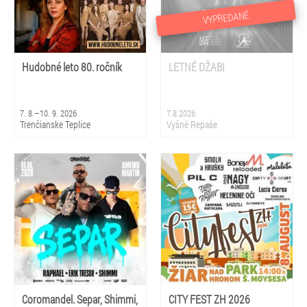
VYPREDANÉ
Hudobné leto 80. ročník
LETNÉ DŽABI
7. 8.–10. 9. 2026
7.8.2026
Trenčianske Teplice
Vyšné Repaše
Coromandel. Separ, Shimmi,
CITY FEST ZH 2026