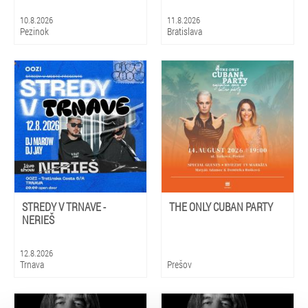
10.8.2026
11.8.2026
Pezinok
Bratislava
STREDY V TRNAVE -
THE ONLY CUBAN PARTY
NERIEŠ
12.8.2026
Trnava
Prešov