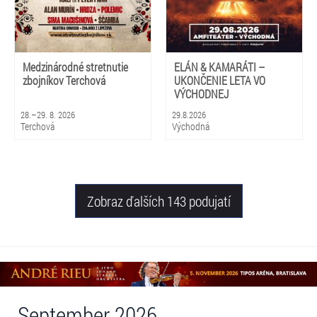
Medzinárodné stretnutie
ELÁN & KAMARÁTI –
zbojníkov Terchová
UKONČENIE LETA VO
VÝCHODNEJ
28.–29. 8. 2026
29.8.2026
Terchová
Východná
Zobraz ďalších 143 podujatí
September 2026