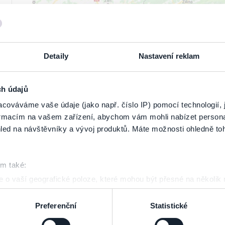
Detaily
Nastavení reklam
ZOBRAZ
ch údajů
cováváme vaše údaje (jako např. číslo IP) pomocí technologií, 
formacím na vašem zařízení, abychom vám mohli nabízet person
led na návštěvníky a vývoj produktů. Máte možnosti ohledně to
om také:
 o vaší geografické poloze, které mohou být přesné na několik
ení pomocí aktivního skenování pro konkrétní charakteristiky (oti
acováváme vaše osobní údaje, a nastavte si předvolby v
části s
Preferenční
Statistické
odvolat v části Prohlášení o souborech cookie.