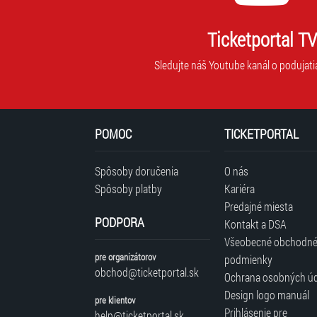
Ticketportal TV
Sledujte náš Youtube kanál o podujati
POMOC
TICKETPORTAL
Spôsoby doručenia
O nás
Spôsoby platby
Kariéra
Predajné miesta
PODPORA
Kontakt a DSA
Všeobecné obchodn
pre organizátorov
podmienky
obchod@ticketportal.sk
Ochrana osobných ú
Design logo manuál
pre klientov
Prihlásenie pre
help@ticketportal.sk