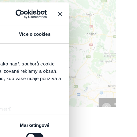
Více o cookies
IŤ MAPU
jako např. souborů cookie
alizované reklamy a obsah,
ho, kdo vaše údaje používá a
 metrů
sk prstu)
 podrobnostmi
. Svůj souhlas
Marketingové