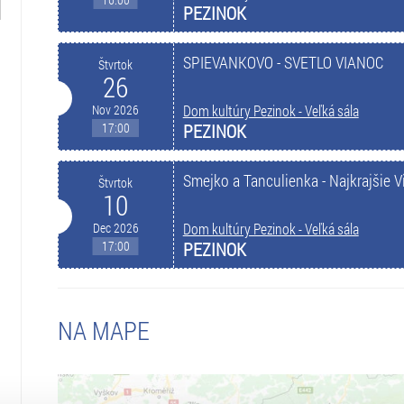
PEZINOK
SPIEVANKOVO - SVETLO VIANOC
Štvrtok
26
Nov 2026
Dom kultúry Pezinok - Veľká sála
17:00
PEZINOK
Smejko a Tanculienka - Najkrajšie 
Štvrtok
10
Dec 2026
Dom kultúry Pezinok - Veľká sála
17:00
PEZINOK
NA MAPE