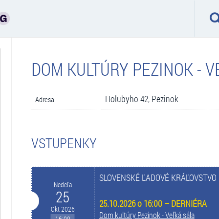
DOM KULTÚRY PEZINOK - V
Holubyho 42, Pezinok
Adresa:
VSTUPENKY
SLOVENSKÉ ĽADOVÉ KRÁĽOVSTVO 
Nedeľa
25
25.10.2026 o 16:00 – DERNIÉRA
Okt 2026
Dom kultúry Pezinok - Veľká sála
16:00