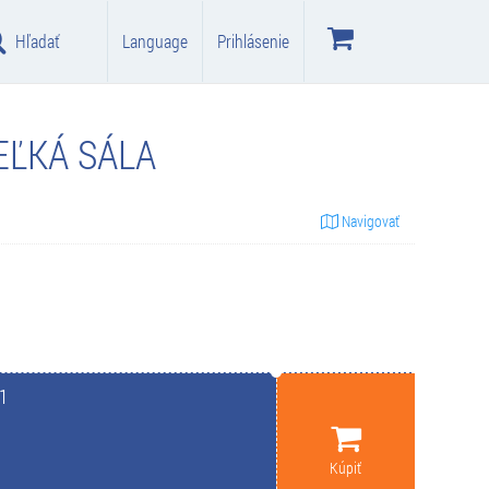
Hľadať
Language
Prihlásenie
EĽKÁ SÁLA
Navigovať
1
Kúpiť