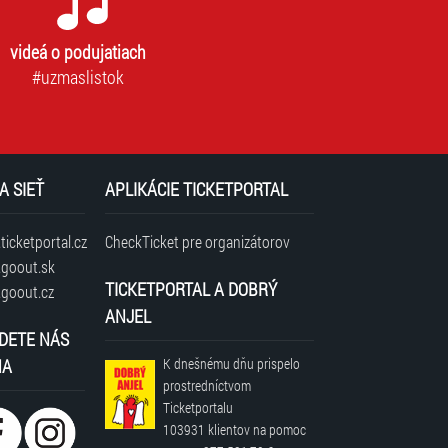
videá o podujatiach
#uzmaslistok
A SIEŤ
APLIKÁCIE TICKETPORTAL
icketportal.cz
CheckTicket pre organizátorov
goout.sk
TICKETPORTAL A DOBRÝ
goout.cz
ANJEL
DETE NÁS
NA
K dnešnému dňu prispelo
prostredníctvom
Ticketportalu
103931 klientov
na pomoc