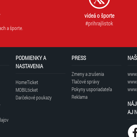
videá o športe
#prihrajlistok
ach a športe.
PODMIENKY A
PRESS
NAŠ
NASTAVENIA
Zmeny a zrušenia
www.t
Tlačové správy
www.
HomeTicket
Pokyny usporiadateľa
www.
MOBILticket
Reklama
Darčekové poukazy
NÁJ
é
AJ 
dajov