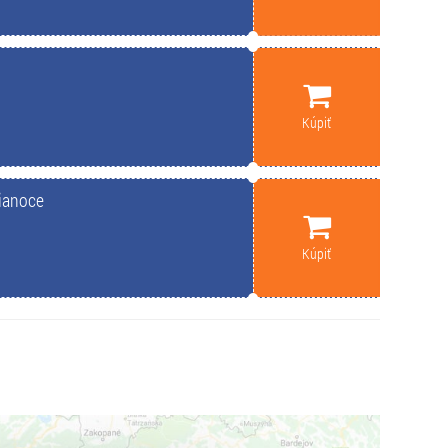
Kúpiť
Vianoce
Kúpiť