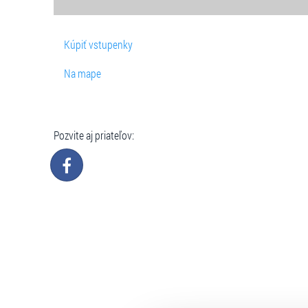
Kúpiť vstupenky
Na mape
Pozvite aj priateľov: