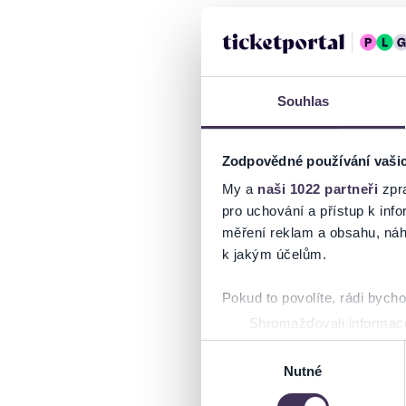
Souhlas
Zodpovědné používání vaši
My a
naši 1022 partneři
zpra
pro uchování a přístup k in
měření reklam a obsahu, náh
k jakým účelům.
Pokud to povolíte, rádi bych
Shromažďovali informace
Identifikovali vaše zaříz
Výběr
Zjistěte více o tom, jak zpr
Nutné
souhlasu
můžete kdykoliv změnit nebo 