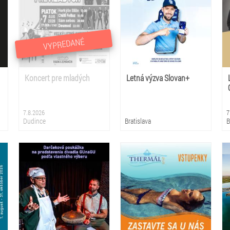
VYPREDANÉ
Koncert pre mladých
Letná výzva Slovan+
7.8.2026
7
Dudince
Bratislava
B