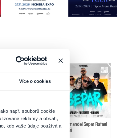
Více o cookies
jako např. souborů cookie
alizované reklamy a obsah,
CITY FEST ZH 2026
Coromandel Separ Rafael
ho, kdo vaše údaje používá a
a ďalší