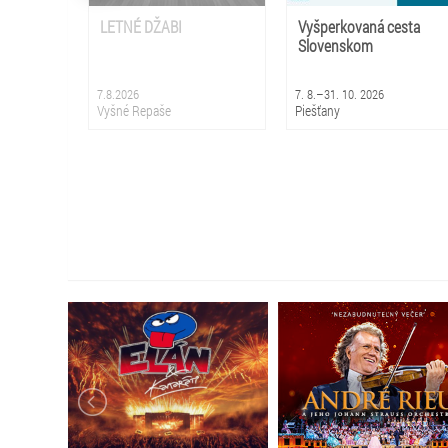
LETNÉ DŽABI
Vyšperkovaná cesta
Slovenskom
7.8.2026
7. 8.–31. 10. 2026
Vyšné Repaše
Piešťany