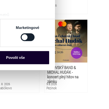
.8.2026
8.8.2026
iar nad Hronom
Martin
 metrů
sk prstu)
 podrobnostmi
. Svůj souhlas
Marketingové
es“), které mohou sbírat
ce mohou představovat
nalizaci obsahu a reklam.
Povolit vše
Partneři tyto údaje mohou
Family Festival 2 Bős
ČEKOVSKÝ BAND &
 že používáte jejich služby.
MICHAL HUDÁK -
lušné varianty. Svoji volbu
koncert plný hitov na
zámku
. 8. 2026
9.8.2026
abčíkovo
Pezinok