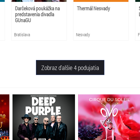
Darčeková poukážka na
Thermál Nesvady
predstavenia divadla
GUnaGU
Bratislava
Nesvady
F
Zobraz ďalšie 4 podujatia