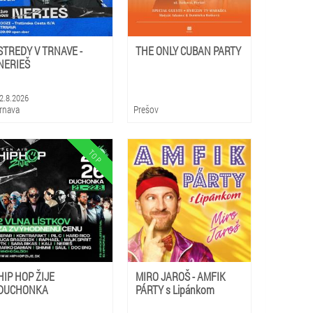
STREDY V TRNAVE -
THE ONLY CUBAN PARTY
NERIEŠ
2.8.2026
rnava
Prešov
HIP HOP ŽIJE
MIRO JAROŠ - AMFIK
DUCHONKA
PÁRTY s Lipánkom