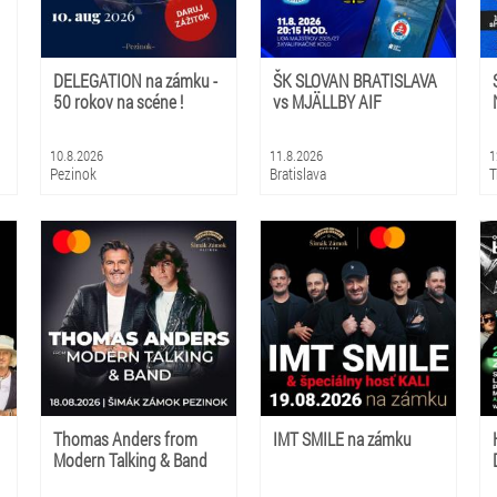
DELEGATION na zámku -
ŠK SLOVAN BRATISLAVA
50 rokov na scéne !
vs MJÄLLBY AIF
10.8.2026
11.8.2026
1
Pezinok
Bratislava
T
Thomas Anders from
IMT SMILE na zámku
Modern Talking & Band