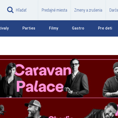
Hľadať
Predajné miesta
Zmeny a zrušenia
Darč
ivaly
Parties
Filmy
Gastro
Pre deti