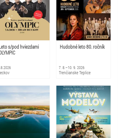
Leto s/pod hviezdami
Hudobné leto 80. ročník
OLYMPIC
.8.2026
7. 8.–10. 9. 2026
eckov
Trenčianske Teplice