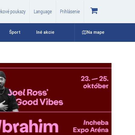
ekové poukazy
Language
Prihlásenie
Na mape
Šport
Iné akcie