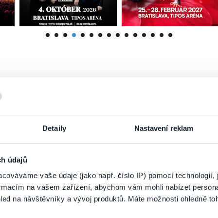
Detaily
Nastavení reklam
ch údajů
cováváme vaše údaje (jako např. číslo IP) pomocí technologií, 
formacím na vašem zařízení, abychom vám mohli nabízet person
Letná výzva Slovan+
Vyšperkovaná cesta
led na návštěvníky a vývoj produktů. Máte možnosti ohledně to
Slovenskom