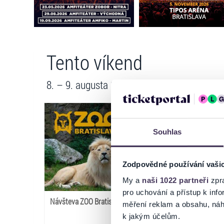
Tento víkend
8. – 9. augusta 2026
Souhlas
Zodpovědné používání vaši
My a
naši 1022 partneři
zpra
pro uchování a přístup k in
Návšteva ZOO Bratislava
LOVESTREAM Festival
měření reklam a obsahu, náh
2026
k jakým účelům.