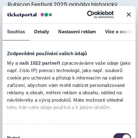
Rubicon Festival 2025 prináša historický
moment slovenskej hudobnej scény.
Na hlavnom stagei vystúpi
YE
– globálna
popkultúrna ikona, držiteľ 24 cien Grammy
Souhlas
Detaily
Nastavení reklam
Více o cookies
a jeden
z najvplyvnejších umelcov našej doby.
Pôjde o
jeho vôbec prvý koncert na
Čítaj viac
Zodpovědné používání vašich údajů
Slovensku
a zároveň
jediné potvrdené
My a
naši 1022 partneři
zpracováváme vaše údaje (jako
vystúpenie
např. číslo IP) pomocí technologií, jako např. souborů
v Európe v roku 2025
.
Ticketportal je zárukou
cookie pro uchování a přístup k informacím na vašem
zařízení, abychom vám mohli nabízet personalizované
pravosti vstupeniek
reklamy a obsah, měření reklam a obsahu, náhled na
🎤 LINE UP 2025:
návštěvníky a vývoj produktů. Máte možnosti ohledně
Na stránkach spoločnosti
YE
toho, kdo vaše údaje používá a k jakým účelům.
Ticketportal si vždy zakúpite
Ken Carson
originálne vstupenky.
Offset
Pokud to povolíte, rádi bychom také:
Sheck Wes
Ticketportal nemôže zaručiť
Shromažďovali informace o vaší geografické poloze,
Výběr
DJ Spade
pravosť vstupeniek zakúpených na
Nutné