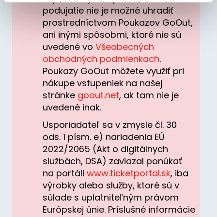
typy cookies používáme, naleznete níže. Možnosti
podujatie nie je možné uhradiť
Informácie o jednotlivých kategóriách a
zpracování upravíte zaškrtnutím příslušné varianty. Svoji
prostredníctvom Poukazov GoOut,
spustení predaja budú zverejnené
čoskoro
.
volbu můžete kdykoliv změnit v zápatí stránky v záložce
ani inými spôsobmi, ktoré nie sú
„Cookies a jejich nastavení“.
uvedené vo
Všeobecných
Klasická vstupenka:
obchodných podmienkach
.
Poukazy GoOut môžete využiť pri
Zaručuje prístup do štandardnej
nákupe vstupeniek na našej
festivalovej zóny cez bežný vstup. Užijete si
stránke
goout.net
, ak tam nie je
autentickú atmosféru podujatia s
uvedené inak.
jednoduchým a rýchlym vstupom.
Usporiadateľ sa v zmysle čl. 30
Zlatá vstupenka:
ods. 1 písm. e) nariadenia EÚ
2022/2065 (Akt o digitálnych
Umožňuje vstup do exkluzívnej zóny priamo
službách, DSA) zaviazal ponúkať
pod pódiom a poskytuje skorší vstup do
na portáli
www.ticketportal.sk
, iba
areálu, aby ste si zabezpečili najlepšie
výrobky alebo služby, ktoré sú v
miesto.
súlade s uplatniteľným právom
VIP vstupenka:
Európskej únie. Príslušné informácie