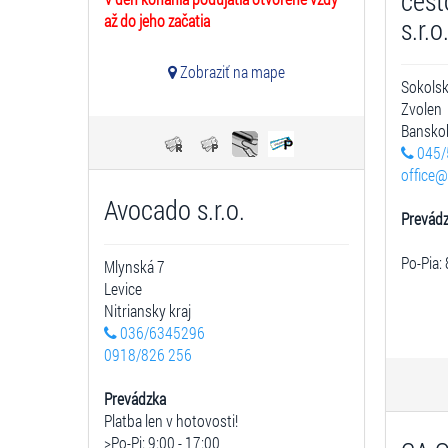
cest
až do jeho začatia
s.r.o
Zobraziť na mape
Sokols
Zvolen
Banskob
045/
office@
Avocado s.r.o.
Prevád
Po-Pia: 
Mlynská 7
Levice
Nitriansky kraj
036/6345296
0918/826 256
Prevádzka
Platba len v hotovosti!
>Po-Pi: 9:00 - 17:00