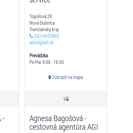
Topoľová 29
Nová Dubnica
Trenčiansky kraj
042/4433842
adind@adi.sk
Prevádzka
Po-Pia: 9:00 - 16:30
Zobraziť na mape
 -
Agnesa Bagošová -
cestovná agentúra AGI