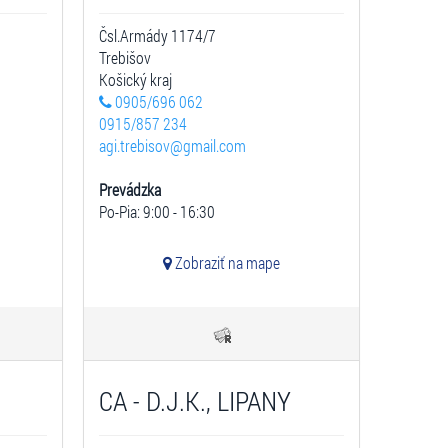
Čsl.Armády 1174/7
Trebišov
Košický kraj
0905/696 062
0915/857 234
agi.trebisov@gmail.com
Prevádzka
Po-Pia: 9:00 - 16:30
Zobraziť na mape
CA - D.J.K., LIPANY