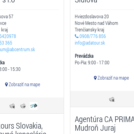
kova 57
Hviezdoslavova 20
ovce
Nové Mesto nad Váhom
 kraj
Trenčiansky kraj
6420978
0908/776 856
53 365
info@adatour.sk
rum@abcentrum.sk
Prevádzka
zka
Po-Pia: 9:00 - 17:00
8:00 - 15:30
Zobraziť na mape
Zobraziť na mape
Agentúra CA PRIMA
tours Slovakia,
Mudroň Juraj