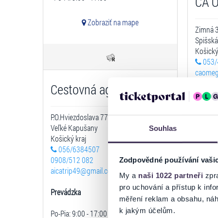
CA 
Zobraziť na mape
Zimná 
Spišská
Košický
053/
caome
Cestovná agentúra TRIP
Prevád
Po-Pia: 
P.O.Hviezdoslava 77
Veľké Kapušany
Souhlas
Košický kraj
056/6384507
0908/512 082
Zodpovědné používání vaši
aicatrip49@gmail.com
My a
naši 1022 partneři
zpra
pro uchování a přístup k in
Prevádzka
CK E
měření reklam a obsahu, náh
k jakým účelům.
Po-Pia: 9:00 - 17:00