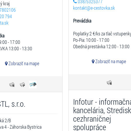
038/5325377
ý kraj
kontakt@e-cestovka.sk
7802106
20 794
Prevádzka
ta.sk
Poplatky:2 €/ks za tlač vstupenk
zka
Po-Pia: 10:00 - 17:00
9:00 - 17:00
Obedná prestávka 12:00 - 13:00
VKA 13:00 - 13:30
Zobraziť na mape
Zobraziť na mape
Infotur - informačn
TL, s.r.o.
kancelária, Stredis
cezhraničnej
ká 2/B
spolupráce
ava 4 - Záhorska Bystrica