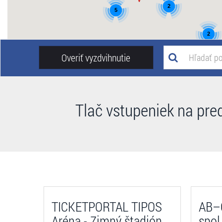
2
5
2
Overiť vyzdvihnutie
Tlač vstupeniek na pre
TICKETPORTAL TIPOS
AB–C
Aréna - Zimný štadión
spol.