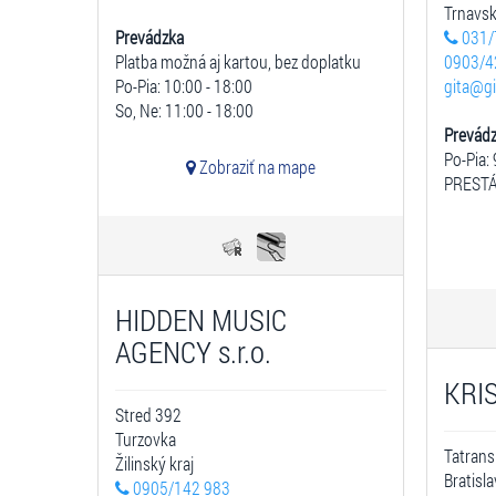
Trnavsk
Prevádzka
031/
Platba možná aj kartou, bez doplatku
0903/4
Po-Pia: 10:00 - 18:00
gita@gi
So, Ne: 11:00 - 18:00
Prevád
Po-Pia: 
Zobraziť na mape
PRESTÁ
HIDDEN MUSIC
AGENCY s.r.o.
KRIS
Stred 392
Turzovka
Tatrans
Žilinský kraj
Bratisl
0905/142 983