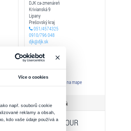
DJK ca-zmenáreň
Krivianská 9
Lipany
Prešovský kraj
051/4574325
0910/796 048
djk@djk.sk
 12:00
Prevádzka
Po-Pia: 8:00 - 16:00
So: 8:00 - 12:00
Více o cookies
Zobraziť na mape
jako např. souborů cookie
k
alizované reklamy a obsah,
ho, kdo vaše údaje používá a
CK ORAVA TOUR