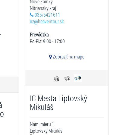
Nové Zámky
Nitriansky kraj
035/6421611
nz@heaventour.sk
y
Prevádzka
Po-Pia: 9:00 - 17:00
Zobraziť na mape
IC Mesta Liptovský
á
Mikuláš
ko
Nám. mieru 1
Liptovský Mikuláš