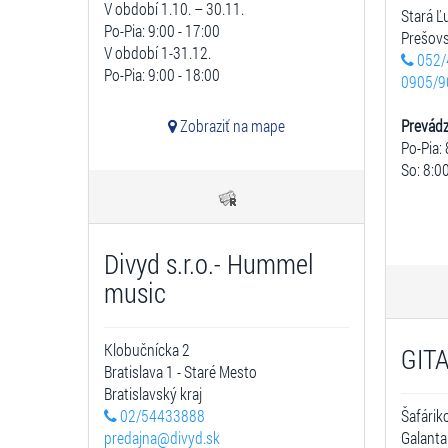
V období 1.10. – 30.11.
Stará 
Po-Pia: 9:00 - 17:00
Prešovs
V období 1-31.12.
052/
Po-Pia: 9:00 - 18:00
0905/9
Zobraziť na mape
Prevád
Po-Pia: 
So: 8:00
Divyd s.r.o.- Hummel
music
Klobučnícka 2
GITA 
Bratislava 1 - Staré Mesto
Bratislavský kraj
02/54433888
Šafárik
predajna@divyd.sk
Galanta