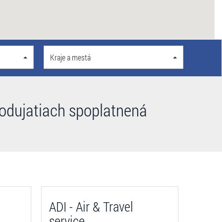
Kraje a mestá
podujatiach spoplatnená
ADI - Air & Travel
service