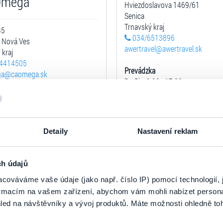
Omega
Hviezdoslavova 1469/61
Senica
Trnavský kraj
35
034/6513896
 Nová Ves
awertravel@awertravel.sk
 kraj
4414505
Prevádzka
ga@caomega.sk
Po-Pia: 8:00 - 17:00
1.5. - 30.9. otvorené aj So: 8:00 -
zka
9:00 - 16:30
Zobraziť na mape
Detaily
Nastavení reklam
Zobraziť na mape
ch údajů
cováváme vaše údaje (jako např. číslo IP) pomocí technologií, 
CK Eurotour Svidní
formacím na vašem zařízení, abychom vám mohli nabízet person
urotour, s.r.o.
led na návštěvníky a vývoj produktů. Máte možnosti ohledně to
Bardejovská 220