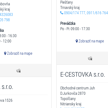
Piešťany
Ľubovňa
Trnavský kraj
ký kraj
0904/174 777, 0911/616 764
4326083
05 798
Prevádzka
Po - Pi: 09:00 - 17:30
zka
8:00 - 16:30
 - 12:00
Zobraziť na mape
Zobraziť na mape
E-CESTOVKA s.r.o.
s.r.o.
Obchodné centrum Juh
D.Jurkoviča 2870
Topoľčany
ova 1526
Nitriansky kraj