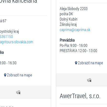
ovná kancelária
.
Aleja Slobody 2203
pošta DK
Dolný Kubín
ká 67
Žilinský kraj
caprima@caprima.sk
ystrický kraj
5361150
Prevádzka
agritours-slovakia.com
Po-Pia: 9:00 - 16:00
PRESTÁVKA 12:00 - 13:00
zka
8:00 - 16:30
Zobraziť na mape
Zobraziť na mape
AwerTravel, s.r.o.