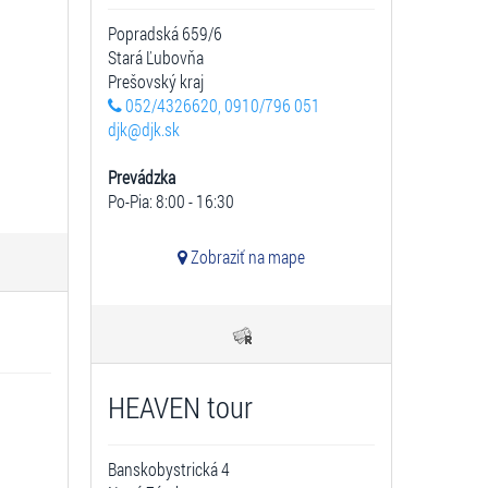
Popradská 659/6
Stará Ľubovňa
Prešovský kraj
052/4326620, 0910/796 051
djk@djk.sk
Prevádzka
Po-Pia: 8:00 - 16:30
Zobraziť na mape
HEAVEN tour
Banskobystrická 4