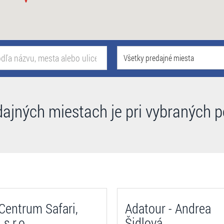
Všetky predajné miesta
dajných miestach je pri vybraných 
entrum Safari,
Adatour - Andrea
 s r.o
Šidlová