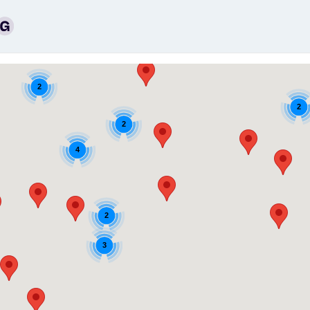
2
2
2
4
2
3