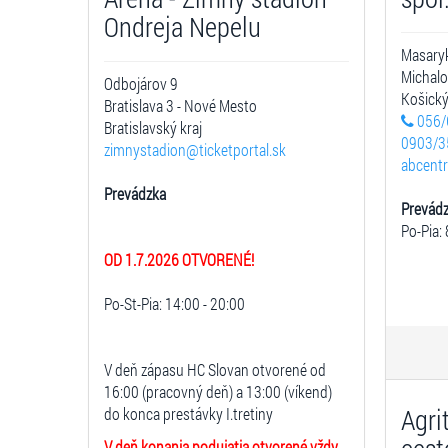
Ondreja Nepelu
Masary
Michal
Odbojárov 9
Košický
Bratislava 3 - Nové Mesto
056/
Bratislavský kraj
0903/3
zimnystadion@ticketportal.sk
abcent
Prevádzka
Prevád
Po-Pia: 
OD 1.7.2026 OTVORENÉ!
Po-St-Pia: 14:00 - 20:00
V deň zápasu HC Slovan otvorené od
16:00 (pracovný deň) a 13:00 (víkend)
Agri
do konca prestávky I.tretiny
V deň konania podujatia otvorené vždy