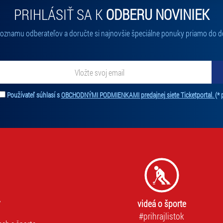
PRIHLÁSIŤ SA K
ODBERU NOVINIEK
 zoznamu odberateľov a doručte si najnovšie špeciálne ponuky priamo do d
ať novinky. Vaša adresa nebude zdieľaná s tretími stranami.
Používateľ súhlasí s
OBCHODNÝMI PODMIENKAMI predajnej siete Ticketportal.
(* 
videá o športe
#prihrajlistok