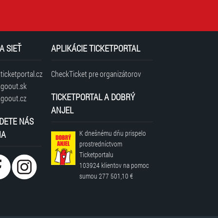
A SIEŤ
APLIKÁCIE TICKETPORTAL
icketportal.cz
CheckTicket pre organizátorov
goout.sk
TICKETPORTAL A DOBRÝ
goout.cz
ANJEL
DETE NÁS
NA
K dnešnému dňu prispelo
prostredníctvom
Ticketportalu
103924 klientov
na pomoc
sumou
277 501,10 €