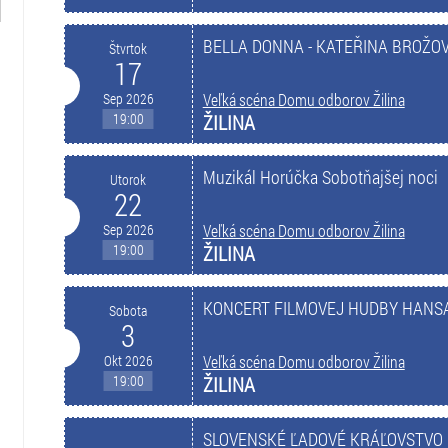
BELLA DONNA - KATEŘINA BROŽO
Štvrtok
17
Sep 2026
Veľká scéna Domu odborov Žilina
19:00
ŽILINA
Muzikál Horúčka Sobotňajšej noci
Utorok
22
Sep 2026
Veľká scéna Domu odborov Žilina
19:00
ŽILINA
KONCERT FILMOVEJ HUDBY HANS
Sobota
3
Okt 2026
Veľká scéna Domu odborov Žilina
19:00
ŽILINA
SLOVENSKÉ ĽADOVÉ KRÁĽOVSTVO 