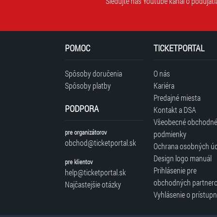
Sledujte náš Youtube kanál o podujati
POMOC
TICKETPORTAL
Spôsoby doručenia
O nás
Spôsoby platby
Kariéra
Predajné miesta
PODPORA
Kontakt a DSA
Všeobecné obchodn
pre organizátorov
podmienky
obchod@ticketportal.sk
Ochrana osobných ú
Design logo manuál
pre klientov
Prihlásenie pre
help@ticketportal.sk
obchodných partner
Najčastejšie otázky
Vyhlásenie o prístupn