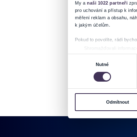
My a
naši 1022 partneři
zpra
pro uchování a přístup k in
měření reklam a obsahu, náh
k jakým účelům.
Pokud to povolíte, rádi bych
Shromažďovali informace
Identifikovali vaše zaříz
Výběr
Zjistěte více o tom, jak zpr
Nutné
souhlasu
můžete kdykoliv změnit nebo 
Na těchto stránkách využívám
informace o vašem zařízení 
osobní údaje. Získané infor
Odmítnout
Tyto informace můžeme také s
zkombinovat s dalšími informa
Jaké typy cookies používáme,
můžete kdykoliv změnit v záp