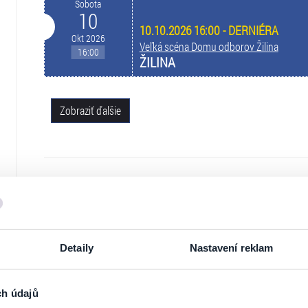
Sobota
10
10.10.2026 16:00 - DERNIÉRA
Okt 2026
Veľká scéna Domu odborov Žilina
16:00
ŽILINA
Zobraziť ďalšie
NA MAPE
Detaily
Nastavení reklam
ch údajů