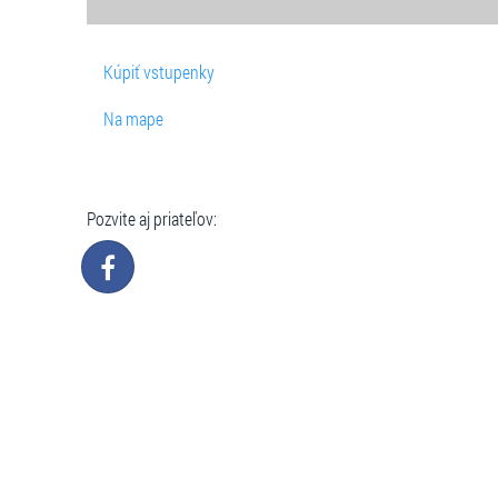
Kúpiť vstupenky
Na mape
Pozvite aj priateľov: