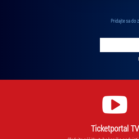
Pridajte sa do
Vložte svoj email
Zadajte svoju e-mailovú adresu, na ktorú vám budeme zasiel
Ticketportal TV