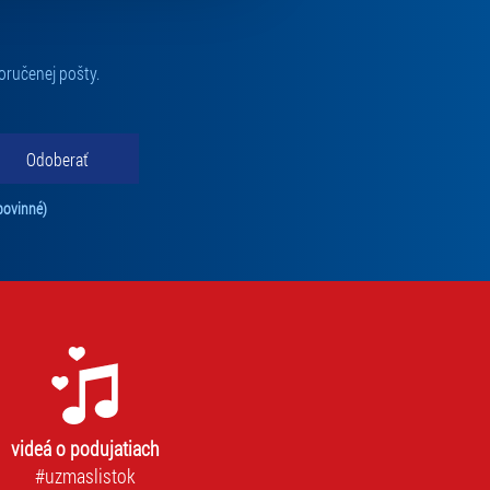
oručenej pošty.
Odoberať
Tento súhlas je povinný na odber newslettra. Bez súhlasu nie je možné vás pr
povinné)
videá o podujatiach
#uzmaslistok