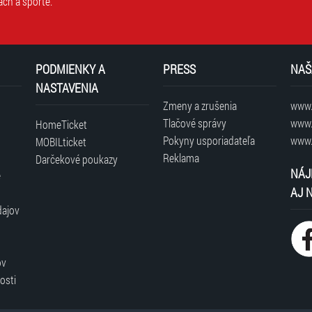
ach a športe.
PODMIENKY A
PRESS
NAŠ
NASTAVENIA
Zmeny a zrušenia
www.t
Tlačové správy
www.
HomeTicket
Pokyny usporiadateľa
www.
MOBILticket
Reklama
Darčekové poukazy
NÁJ
é
AJ 
dajov
ov
osti