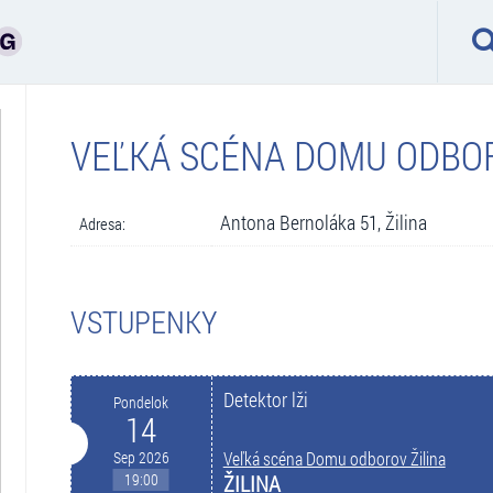
VEĽKÁ SCÉNA DOMU ODBOR
Antona Bernoláka 51, Žilina
Adresa:
VSTUPENKY
Detektor lži
Pondelok
14
Sep 2026
Veľká scéna Domu odborov Žilina
19:00
ŽILINA