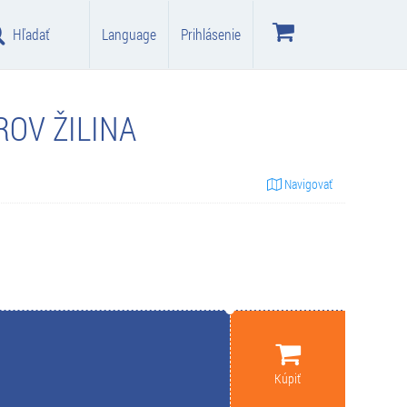
Hľadať
Language
Prihlásenie
OV ŽILINA
Navigovať
Kúpiť