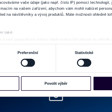
cováváme vaše údaje (jako např. číslo IP) pomocí technologií, 
formacím na vašem zařízení, abychom vám mohli nabízet person
led na návštěvníky a vývoj produktů. Máte možnosti ohledně to
ZOBRAZ
om také:
 o vaší geografické poloze, které mohou být přesné na několik
ení pomocí aktivního skenování pro konkrétní charakteristiky (oti
acováváme vaše osobní údaje, a nastavte si předvolby v
části s
Preferenční
Statistické
odvolat v části Prohlášení o souborech cookie.
e soubory cookies a další obdobné technologie (dále jen „cooki
nebo vaší aktivitě na našich webových stránkách. Tyto informa
mace používáme např. k analýze návštěvnosti webu nebo k perso
Povolit výběr
dílet se svými partnery pro sociální média, inzerci a analýzy. 
cemi, které jste jim poskytli nebo které získali v důsledku toho,
 naleznete níže. Možnosti zpracování upravíte zaškrtnutím přís
atí stránky v záložce „Cookies a jejich nastavení“.