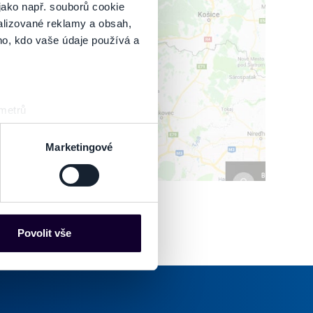
jako např. souborů cookie
alizované reklamy a obsah,
ho, kdo vaše údaje používá a
IŤ MAPU
 metrů
sk prstu)
 podrobnostmi
. Svůj souhlas
Marketingové
es“), které mohou sbírat
ce mohou představovat
nalizaci obsahu a reklam.
Povolit vše
Partneři tyto údaje mohou
 že používáte jejich služby.
lušné varianty. Svoji volbu