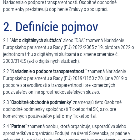
Nariadenia o podpore transparentnosti. Osobitné obchodné
podmienky predstavujú doplnenie Zmluvy o spolupráci.
2. Definície pojmov
2.1 "
Akt o digitálnych službách
" alebo "DSA" znamená Nariadenie
Európskeho parlamentu a Rady (EÚ) 2022/2065 z 19. októbra 2022 o
jednotnom trhu s digitálnymi službami a o zmene smernice č.
2000/31/ES (akt o digitálnych službách).
2.2 "
Nariadenie o podpore transparentnosti
" znamená Nariadenie
Európskeho parlamentu a Rady (EÚ) 2019/1150 z 20. júna 2019 o
podpore spravodlivosti a transparentnosti pre komerčných
používateľov online sprostredkovateľských služieb.
2.3 "
Osobitné obchodné podmienky
" znamenajú tieto Osobitné
obchodné podmienky spoločnosti Ticketportal SK, s.r.o. pre
komerčných používateľov platformy Ticketportal.
2.4 "
Partner
" znamená osobu, ktorá organizuje, usporadúva alebo
sprostredkúva organizáciu Podujatí na území Slovenska, prípadne v
zahraničí, t.j. na účely tejto zmluvy zodpovedá za organizáciu a konanie