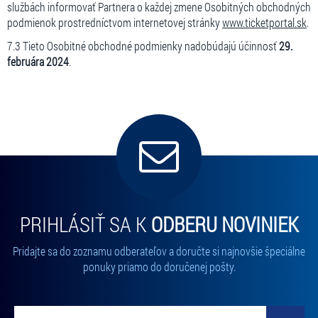
službách informovať Partnera o každej zmene Osobitných obchodných
podmienok prostredníctvom internetovej stránky
www.ticketportal.sk
.
7.3 Tieto Osobitné obchodné podmienky nadobúdajú účinnosť
29.
februára 2024
.
PRIHLÁSIŤ SA K
ODBERU NOVINIEK
Pridajte sa do zoznamu odberateľov a doručte si najnovšie špeciálne
ponuky priamo do doručenej pošty.
Vložte