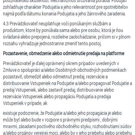
používateľskú skúsenosť. Mechanizmus určovania poradia Podujatí
zohľadňuje charakter Podujatia a jeho relevantnosť pre spotrebiteľov
najmä podľa dátumu konania Podujatia a jeho žánrového zaradenia.
4.3 Prevádzkovateľ neuplatňuje voči ponúkaným službám a
produktom, ktoré by ponúkala sama alebo pre osobu, ktorá je ňou
ovládaná alebo prepojená, rozdielne zaobchádzanie, pričom si v plnom
rozsahu vyhradzuje jednostranne zmeniť tento postoj.
Pozastavenie, obmedzenie alebo odmietnutie predaja na platforme
Prevádzkovateľ je ďalej oprávnený okrem prípadov uvedených v
Zmluve o spolupráci a/alebo Osobitných obchodných podmienkach
pozastaviť, obmedziť alebo odmietnuť predaj, rezervácie a
distribuovanie Vstupeniek na Podujatie a/alebo propagovať Podujatie a
predaj Vstupeniek, alebo zastaviť predaj, distribuovanie alebo
rezervácie Vstupeniek alebo propagáciu Podujatia a predaja
Vstupeniek v prípade, ak
existuje podozrenie, že Podujatie a/alebo jeho propagácia je alebo
môže byť alebo bude v rozpore s právnymi predpismi , dobrými
mravmi, zásadami poctivého obchodného styku, rozhodnutiami súdov
a/alebo orgánov verejnej moci, alebo by v jeho priebehu alebo priebehu