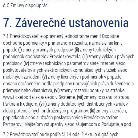
č. 5 Zmluvy o spolupráci.
7. Záverečné ustanovenia
7.1 Prevádzkovateľ je oprávnený jednostranne meniť Osobitné
obchodné podmienky v primeranom rozsahu, najmä ale nie len v
prípade
(i)
zmeny právnych predpisov,
(ii)
zmeny technických
podmienok dodávateľov Prevádzkovateľa,
(iii)
zmeny výkladu právnych
predpisov,
(iv)
zmeny technických parametrov siete Internet alebo
poskytovateľov iných elektronických komunikačných služieb alebo
mobilných zariadení,
(v)
zmeny licenčných podmienok v prípade
obsahu chráneného podľa predpisov upravujúcich práva duševného a
priemyselného vlastníctva,
(vi)
zmeny rozsahu ponuky na stránke
www.ticketportal.sk a/alebo v Systéme,
(vii)
zmeny rozsahu prístupu
Partnera k údajom,
(viii)
zmeny dodatočných distribučných kanálov
alebo potenciálnych pridružených programov,
(ix)
zmeny v cenách,
poplatkoch alebo službách poskytovaných Prevádzkovateľom
Partnerovi, Majiteľom vstupenky alebo záujemcom o Podujatie, a pod.
7.2 Prevádzkovateľ bude podľa čl. 14 ods. 2 Aktu o digitálnych