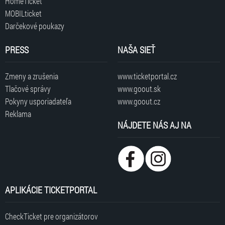
HomeTicket
MOBILticket
Darčekové poukazy
PRESS
NAŠA SIEŤ
Zmeny a zrušenia
www.ticketportal.cz
Tlačové správy
www.goout.sk
Pokyny usporiadateľa
www.goout.cz
Reklama
NÁJDETE NÁS AJ NA
APLIKÁCIE TICKETPORTAL
CheckTicket pre organizátorov