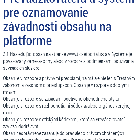
pre oznamovanie
závadnosti obsahu na
platforme
3.1 Nasledujúci obsah na stránke www.ticketportal.sk a v Systéme je
považovaný za nezákonný alebo v rozpore s podmienkami používania
súvisiacich služieb:
Obsah je v rozpore s právnymi predpismi, najmä ale nie len s Trestným
zákonom a zákonom o priestupkoch. Obsah je v rozpore s dobrými
mravmi.
Obsah je v rozpore so zásadami poctivého obchodného styku.
Obsah je v rozpore s rozhodnutiami súdov a/alebo orgánov verejnej
moci.
Obsah je v rozpore s etickými kódexami, ktoré sa Prevádzkovateľ
zaviazal dodržiavať.
Obsah neoprávnene zasahuje do práv alebo právom chránených
záujmov akýchkoľvek osôb vrátane Prevádzkovateľa a s ním