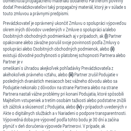
odmietnutia propagačného materiálu dodaného Partnerom povinný
dodať Prevádzkovateľovi taký propagačný materiál, ktorý je v súlade s
touto zmluvou a právnymi predpismi.
Prevádzkovateľ je oprávnený ukončiť Zmluvu o spolupráci výpoveďou
okrem iných dôvodov uvedených v Zmluve o spolupráci a/alebo
Osobitných obchodných podmienkach aj v prípadoch, ak
(i)
Partner
opakovane alebo závažne porušil svoje povinnosti podľa Zmluvy o
spolupráci alebo Osobitných obchodných podmienok, alebo
(ii)
existujú dôvodné pochybnosti o platobnej schopnosti Partnera alebo
Partner je v
omeškaní s úhradou akejkoľvek pohľadávky Prevádzkovateľa z
akéhokoľvek právneho vzťahu, alebo
(iii)
Partner zrušil Podujatie v
posledných dvanástich mesiacoch bez vážneho dôvodu alebo sa
Podujatie nekonalo z dôvodov na strane Partnera alebo na strane
Partnera nastali vážne problémy pri konaní Podujatia, ktoré spôsobili
Majiteľom vstupeniek a tretím osobám tažkosti alebo podstatne znížili
ich zážitok a skúsenosť z Podujatia, alebo
(iv)
v prípadoch uvedených v
Akte o digitálnych službách a v Nariadeni o podpore transparentnosti.
Výpovedná doba pre výpoveď podľa tohto bodu je 30 dní a začína
plynúť v deň doručenia výpovede Partnerovi. V prípade, ak