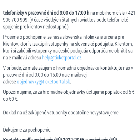
telefonicky v pracovné dni od 9:00 do 17:00 h
na mobilnom čísle +421
905 700 909. (V čase všetkých štátnych sviatkov bude telefonické
spojenie pre klientov nedostupné.)
Prosíme o pochopenie, že naša slovenská infolinka je určená pre
klientov, ktorí si zakúpili vstupenky na slovenské podujatia. Klientom,
ktorí si zakúpili vstupenky na české podujatia odporúčame obrátiť sa
na e-mailovú adresu
help@ticketportal.cz
.
V prípade, že máte záujem o hromadnú objednávku kontaktujte nás v
pracovné dni od 9:00 do 16:00 na e-mailovej
adrese
objednavky@ticketportal.sk
.
Upozorňujeme, že za hromadné objednávky účtujeme poplatok od 5 €
do 50 €.
Doklad na už zakúpené vstupenky dodatočne nevystavujeme.
Ďakujeme za pochopenie.
Kontakty podľa nariadenia (EÚ) 2022/2065 a nariadenia (EÚ)