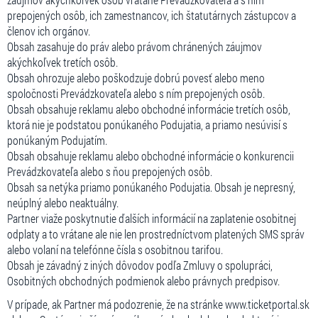
prepojených osôb, ich zamestnancov, ich štatutárnych zástupcov a
členov ich orgánov.
Obsah zasahuje do práv alebo právom chránených záujmov
akýchkoľvek tretích osôb.
Obsah ohrozuje alebo poškodzuje dobrú povesť alebo meno
spoločnosti Prevádzkovateľa alebo s ním prepojených osôb.
Obsah obsahuje reklamu alebo obchodné informácie tretích osôb,
ktorá nie je podstatou ponúkaného Podujatia, a priamo nesúvisí s
ponúkaným Podujatím.
Obsah obsahuje reklamu alebo obchodné informácie o konkurencii
Prevádzkovateľa alebo s ňou prepojených osôb.
Obsah sa netýka priamo ponúkaného Podujatia. Obsah je nepresný,
neúplný alebo neaktuálny.
Partner viaže poskytnutie ďalších informácií na zaplatenie osobitnej
odplaty a to vrátane ale nie len prostredníctvom platených SMS správ
alebo volaní na telefónne čísla s osobitnou tarifou.
Obsah je závadný z iných dôvodov podľa Zmluvy o spolupráci,
Osobitných obchodných podmienok alebo právnych predpisov.
V prípade, ak Partner má podozrenie, že na stránke www.ticketportal.sk