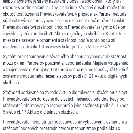
alebo v Systéme je šírený nezákonný obsah alebo obsah, ktorý je v
rozpore s podmienkami služby, alebo inak závadný obsah, môže túto
skutočnosť oznámiť Prevádzkovateľovi. V prípade, ak Partner nebude
súhlasiť s výsledkom vybavenia jeho oznámenia, má možnosť zaslať
Prevádzkovateľovi sťažnosť, pričom Prevádzkovateľ za týmto účelom
zaviedol systém podľa čl. 20 Aktu o digitálnych službách. Kontaktné
miesta na zasielanie oznámení a sťažností podľa tohto bodu sú
uvedené na stránke
https://www.ticketportal.sk/Article/7470
.
Systém pre oznamovanie závadného obsahu a vybavovanie sťažností
môžu okrem Partnerov používať aj usporiadatelia, Majitelia vstupeniek
a záujemcovia o Podujatie. Dotknutá osoba má možnosť využiť taktiež
systém mimosúdneho riešenia sporov podľa čl. 21 Aktu o digitálnych
službách.
Sťažnosti podávané na základe Aktu o digitálnych službách musia byť
Prevádzkovateľovi doručené do šiestich mesiacov odo dňa, kedy bol
sťažovateľ informovaný o rozhodnutí o jeho sťažnosti podľa čl. 16 ods.
5 alebo čl. 17 Aktu o digitálnych službách.
Prevádzkovateľ neuplatňuje pozastavovanie vybavovania oznámení a
sťažností podaných prostredníctvom mechanizmov podľa Aktu o