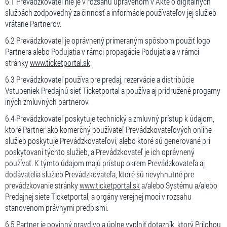
6.1 Prevádzkovateľ nie je v rozsahu upravenom v Akte o digitálnych
službách zodpovedný za činnosť a informácie používateľov jej služieb
vrátane Partnerov.
6.2 Prevádzkovateľ je oprávnený primeraným spôsbom použiť logo
Partnera alebo Podujatia v rámci propagácie Podujatia a v rámci
stránky
www.ticketportal.sk
.
6.3 Prevádzkovateľ používa pre predaj, rezervácie a distribúcie
Vstupeniek Predajnú sieť Ticketportal a používa aj pridružené progamy
iných zmluvných partnerov.
6.4 Prevádzkovateľ poskytuje technický a zmluvný prístup k údajom,
ktoré Partner ako komerčný používateľ Prevádzkovateľových online
služieb poskytuje Prevádzkovateľovi, alebo ktoré sú generované pri
poskytovaní týchto služieb, a Prevádzkovateľ je ich oprávnený
používať. K týmto údajom majú prístup okrem Prevádzkovateľa aj
dodávatelia služieb Prevádzkovateľa, ktoré sú nevyhnutné pre
prevádzkovanie stránky
www.ticketportal.sk
a/alebo Systému a/alebo
Predajnej siete Ticketportal, a orgány verejnej moci v rozsahu
stanovenom právnymi predpismi.
6.5 Partner je povinný pravdivo a úplne vyplniť dotazník, ktorý Prílohou