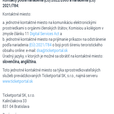
2021/784:
Kontaktné miesto:
a. jednotné kontaktné miesto na komunikáciu elektronickými
prostriedkami s orgánmi členských štátov, Komisiou a kolégiom v
zmysle článku 11
Digital Services Act
a
b. jednotné kontaktné miesto na prijímanie príkazov na odstránenie
podľa nariadenia
(EÚ) 2021/784
o boji proti šíreniu teroristického
obsahu online: e-mail:
dsa@ticketportal.sk
Úradný jazyky, v ktorých je možné sa obrátiť na kontaktné miesto:
slovenčina, angličtina.
Toto jednotné kontaktné miesto sa týka sprostredkovateľských
služieb prevádzkovaných Ticketportal SK, s.r.o., najmä serveru
www.ticketportal.sk
Ticketportal SK, s.r.o.
Kalinčiakova 33
831 04 Bratislava