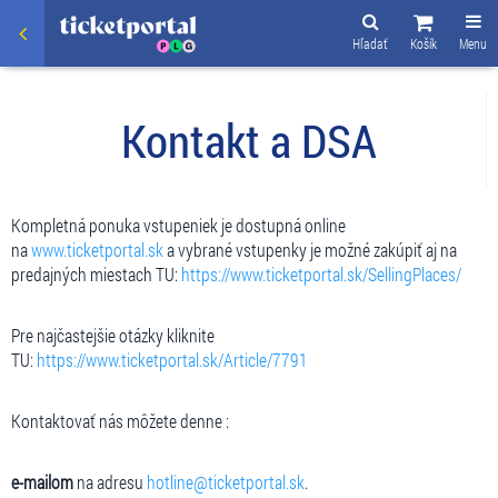
Hľadať
Košík
Menu
Kontakt a DSA
Kompletná ponuka vstupeniek je dostupná online
na
www.ticketportal.sk
a vybrané vstupenky je možné zakúpiť aj na
predajných miestach TU:
https://www.ticketportal.sk/SellingPlaces/
Pre najčastejšie otázky kliknite
TU:
https://www.ticketportal.sk/Article/7791
Kontaktovať nás môžete denne :
e-mailom
na adresu
hotline@ticketportal.sk
.