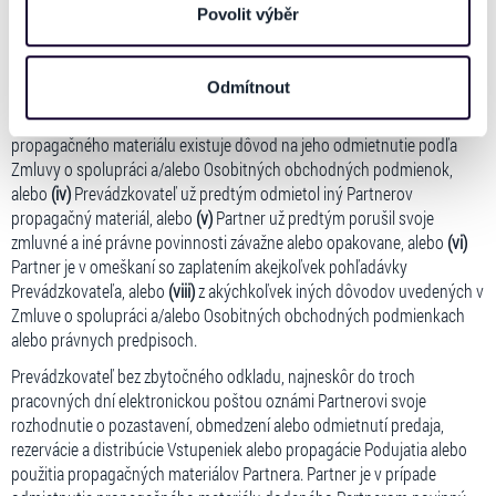
propagačného materiálu v prípadoch,
personalizaci obsahu a reklam. Tyto informace můžeme
Povolit výběr
také sdílet se svými partnery pro sociální média, inzerci
ak takýto propagačný materiál
(i)
je v rozpore s pravidlami uvedenými v
a analýzy. Partneři tyto údaje mohou zkombinovat s
bodoch 3.1 a/alebo 5.1 Osobitných obchodných podmienok, alebo
(ii)
Odmítnout
dalšími informacemi, které jste jim poskytli nebo které
nezodpovedá uzatvorenej dohode o jeho použití, alebo
(iii)
Prevádzkovateľ má dôvodné pochybnosti o tom, že u tohto
získali v důsledku toho, že používáte jejich služby. Jaké
propagačného materiálu existuje dôvod na jeho odmietnutie podľa
typy cookies používáme, naleznete níže. Možnosti
Zmluvy o spolupráci a/alebo Osobitných obchodných podmienok,
zpracování upravíte zaškrtnutím příslušné varianty. Svoji
alebo
(iv)
Prevádzkovateľ už predtým odmietol iný Partnerov
volbu můžete kdykoliv změnit v zápatí stránky v záložce
propagačný materiál, alebo
(v)
Partner už predtým porušil svoje
„Cookies a jejich nastavení“.
zmluvné a iné právne povinnosti závažne alebo opakovane, alebo
(vi)
Partner je v omeškaní so zaplatením akejkoľvek pohľadávky
Prevádzkovateľa, alebo
(viii)
z akýchkoľvek iných dôvodov uvedených v
Zmluve o spolupráci a/alebo Osobitných obchodných podmienkach
alebo právnych predpisoch.
Prevádzkovateľ bez zbytočného odkladu, najneskôr do troch
pracovných dní elektronickou poštou oznámi Partnerovi svoje
rozhodnutie o pozastavení, obmedzení alebo odmietnutí predaja,
rezervácie a distribúcie Vstupeniek alebo propagácie Podujatia alebo
použitia propagačných materiálov Partnera. Partner je v prípade