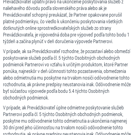
Prevádzkovateľ uplatní právo na ukončenie poskytovania služieb z
naliehavého dôvodu podľa slovenského práva alebo ak je
Prevádzkovateľ schopný preukázať, že Partner opakovane porušil
platné podmienkyu, čo viedlo k ukončeniu poskytovania všetkých
dotknutých online sprostredkovateľských služieb zo strany
Prevádzkovateľa, je výpovedná doba pre výpoveď podľa tohto bodu 1
týždeň a začína plynúť v deň doručenia výpovede Partnerovi.
V prípade, ak sa Prevádzkovateľ rozhodne, že pozastaví alebo obmedzí
poskytovanie služieb podľa čl. 5 týchto Osobitných obchodných
podmienok Partnerovi vo vzťahu k určitým produktom, ktoré Partner
ponúka, najneskôr v deň účinnosti tohto pozastavenia, obmedzenia
alebo odmietnutia mu poskytne na trvalom nosiči odôvodnenie tohto
rozhodnutia, ak právne predpisy neustanovia inak. Odôvodnenie môže
byť súčasťou výpovede podľa bodu 5.4 týchto Osobitných
obchodných podmienok.
V prípade, ak Prevádzkovateľ úplne odmietne poskytovanie služieb
Partnerovi podľa čl. 5 týchto Osobitných obchodných podmienok,
poskytne mu odôvodnenie tohto odmietnutia a ukončenia najmenej
30 dní pred jeho účinnosťou na trvalom nosiči odôvodnenie tohto
rozhodnutia, ak právne predpisy neustanovia inak. Odôvodnenie môže