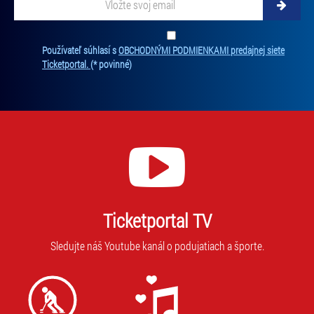
svoj
email
Zadajte
svoju
Ten
Používateľ súhlasí s
OBCHODNÝMI PODMIENKAMI predajnej siete
e-
súh
Ticketportal.
(* povinné)
mailovú
je
adresu,
pov
na
na
ktorú
odb
new
vám
Bez
budeme
súh
zasielať
nie
novinky.
je
Vaša
mo
adresa
Ticketportal TV
vás
nebude
prih
zdieľaná
Sledujte náš Youtube kanál o podujatiach a športe.
na
s
odb
tretími
stranami.