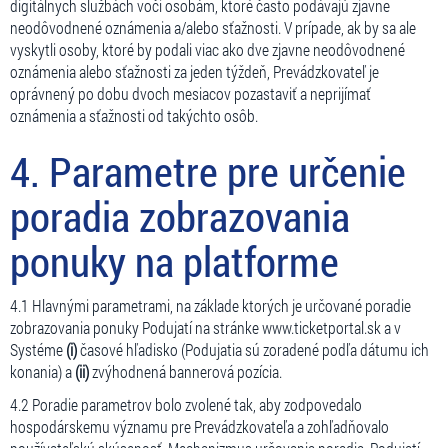
digitálnych službách voči osobám, ktoré často podávajú zjavne
neodôvodnené oznámenia a/alebo sťažnosti. V prípade, ak by sa ale
vyskytli osoby, ktoré by podali viac ako dve zjavne neodôvodnené
oznámenia alebo sťažnosti za jeden týždeň, Prevádzkovateľ je
oprávnený po dobu dvoch mesiacov pozastaviť a neprijímať
oznámenia a sťažnosti od takýchto osôb.
4. Parametre pre určenie
poradia zobrazovania
ponuky na platforme
4.1 Hlavnými parametrami, na základe ktorých je určované poradie
zobrazovania ponuky Podujatí na stránke www.ticketportal.sk a v
Systéme
(i)
časové hľadisko (Podujatia sú zoradené podľa dátumu ich
konania) a
(ii)
zvýhodnená bannerová pozícia.
4.2 Poradie parametrov bolo zvolené tak, aby zodpovedalo
hospodárskemu významu pre Prevádzkovateľa a zohľadňovalo