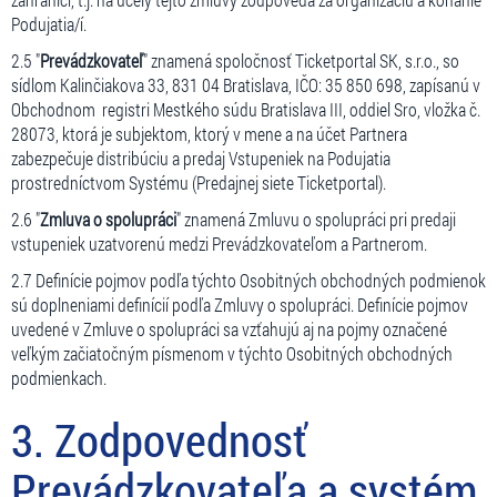
Podujatia/í.
2.5 "
Prevádzkovateľ
" znamená spoločnosť Ticketportal SK, s.r.o., so
sídlom Kalinčiakova 33, 831 04 Bratislava, IČO: 35 850 698, zapísanú v
Obchodnom registri Mestkého súdu Bratislava III, oddiel Sro, vložka č.
28073, ktorá je subjektom, ktorý v mene a na účet Partnera
zabezpečuje distribúciu a predaj Vstupeniek na Podujatia
prostredníctvom Systému (Predajnej siete Ticketportal).
2.6 "
Zmluva o spolupráci
" znamená Zmluvu o spolupráci pri predaji
vstupeniek uzatvorenú medzi Prevádzkovateľom a Partnerom.
2.7 Definície pojmov podľa týchto Osobitných obchodných podmienok
sú doplneniami definícií podľa Zmluvy o spolupráci. Definície pojmov
uvedené v Zmluve o spolupráci sa vzťahujú aj na pojmy označené
veľkým začiatočným písmenom v týchto Osobitných obchodných
podmienkach.
3. Zodpovednosť
Prevádzkovateľa a systém