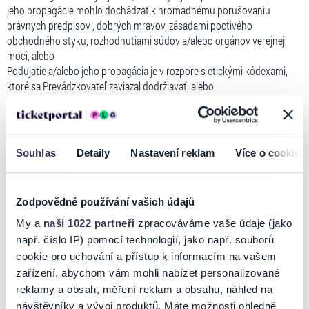
jeho propagácie mohlo dochádzať k hromadnému porušovaniu
právnych predpisov , dobrých mravov, zásadami poctivého
obchodného styku, rozhodnutiami súdov a/alebo orgánov verejnej
moci, alebo
Podujatie a/alebo jeho propagácia je v rozpore s etickými kódexami,
ktoré sa Prevádzkovateľ zaviazal dodržiavať, alebo
Podujatie a/alebo jeho propagácia zasahuje alebo môže zasahovať do
práv a oprávnených záujmov akýchkoľvek osôb vrátane
Prevádzkovateľa a s ním prepojených osôb, ich zamestnancov, ich
štatutárnych zástupcov a členov ich orgánov, alebo
Souhlas
Detaily
Nastavení reklam
Více o cookies
Podujatie a/alebo jeho propagácia zasahuje alebo môže zasahovať do
práv alebo právom chránených záujmov akýchkoľvek tretích osôb,
alebo
Zodpovědné používání vašich údajů
Podujatie a/alebo jeho propagácia ohrozuje alebo poškodzuje dobrú
povesť alebo meno spoločnosti Prevádzkovateľa alebo s ním
My a
naši 1022 partneři
zpracováváme vaše údaje (jako
prepojených osôb, alebo
např. číslo IP) pomocí technologií, jako např. souborů
Podujatie a/alebo jeho propagácia obsahuje reklamu alebo obchodné
cookie pro uchování a přístup k informacím na vašem
informácie tretích osôb, ktorá nie je podstatou ponúkaného Podujatia,
zařízení, abychom vám mohli nabízet personalizované
a priamo nesúvisí s ponúkaným Podujatím, alebo
reklamy a obsah, měření reklam a obsahu, náhled na
Podujatie a/alebo jeho propagácia obsahuje reklamu alebo obchodné
návštěvníky a vývoj produktů. Máte možnosti ohledně