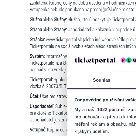
zaplatenia Kúpnej ceny na dobu uvedenú v Podmienkach al
Vstupenka nebude ponúkaná na predaj (príslušné miesto 
Služba
alebo
Služby:
Služba, ktorú poskytuje Ticketportal
Strana
alebo
Strany:
Usporiadateľ a Zákazník v prípade Kúp
Stránka:
www.ticketportal.sk (alebo iné webové sídlo pre
Ticketportalu na sociálnych sieťach alebo stránkach inýc
Systém:
Informačný a rezervačný systém (IRS), ktorý má
Ticketportalom, a ktorý slúži a je určený na distribúciu, r
nachádza na Predajnom portáli.
Ticketportal:
Spoločnosť Ticketportal SK, s.r.o., so sídlom
Souhlas
vložka č. 28073/B. Ticketportal je prevádzkovateľom Preda
Účet:
Účet registrovaného Zákazníka na Stránke.
Zodpovědné používání vaši
Usporiadateľ:
Subjekt, ktorý usporadúva, organizuje alebo
My a
naši 1022 partneři
zpra
pre ktorého Ticketportal zabezpečuje predaj Vstupeniek. 
pro uchování a přístup k in
Usporiadateľ je v zmluvnom vzťahu s Ticketportalom, na z
měření reklam a obsahu, náh
Vstupné:
Kúpna cena vstupenky, ktorú Zákazník zaplatil U
k jakým účelům.