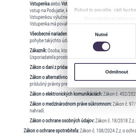
Vstupenka
alebo
Vstupenky:
Fyzické papierové povolenie 
vstup na Podujatie, ktorého predaj Zákazníkovi v mene a 
Pokud to povolíte, rádi bych
Vstupenkou výlučne len také povolenie alebo potvrdenie, 
Shromažďovali informace
Vstupenka má povahu ceniny a je chránená podľa prísluš
Identifikovali vaše zaříz
Výběr
Všeobecné nariadenie o ochrane údajov:
Nariadenie Európ
Zjistěte více o tom, jak zpr
Nutné
souhlasu
pohybe takýchto údajov, ktorým sa zrušuje smernica 95/46
můžete kdykoliv změnit nebo 
Zákazník:
Osoba, ktorá
(i)
uzatvorila niektorú so Zmlúv, a/
Na těchto stránkách využívám
Usporiadateľa prostredníctvom Predajného portálu.
informace o vašem zařízení 
Zákon o dani z pridanej hodnoty:
Zákon č. 222/2004 Z.z. o 
osobní údaje. Získané infor
Odmítnout
Zákon o alternatívnom riešení sporov:
Zákon č. 391/2015 Z
Tyto informace můžeme také s
príslušný právny predpis, ktorý ho nahradí.
zkombinovat s dalšími informa
Jaké typy cookies používáme,
Zákon o elektronických komunikáciách:
Zákon č. 452/2021 
můžete kdykoliv změnit v záp
Zákon o medzinárodnom práve súkromnom:
Zákon č. 97/
nahradí.
Zákon o ochrane osobných údajov:
Zákon č. 18/2018 Z.z.
Zákon o ochrane spotrebiteľa:
Zákon č. 108/2024 Z.z. o ochra