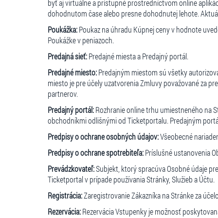
byť aj virtuálne a prístupné prostredníctvom online apliká
dohodnutom čase alebo presne dohodnutej lehote. Aktuál
Poukážka:
Poukaz na úhradu Kúpnej ceny v hodnote uveden
Poukážke v peniazoch.
Predajná sieť:
Predajné miesta a Predajný portál.
Predajné miesto:
Predajným miestom sú všetky autorizovan
miesto je pre účely uzatvorenia Zmluvy považované za pr
partnerov.
Predajný portál:
Rozhranie online trhu umiestneného na St
obchodníkmi odlišnými od Ticketportalu. Predajným portál
Predpisy o ochrane osobných údajov:
Všeobecné nariaden
Predpisy o ochrane spotrebiteľa:
Príslušné ustanovenia Ob
Prevádzkovateľ:
Subjekt, ktorý spracúva Osobné údaje pre
Ticketportal v prípade používania Stránky, Služieb a Účtu.
Registrácia:
Zaregistrovanie Zákazníka na Stránke za účel
Rezervácia:
Rezervácia Vstupenky je možnosť poskytovaná 