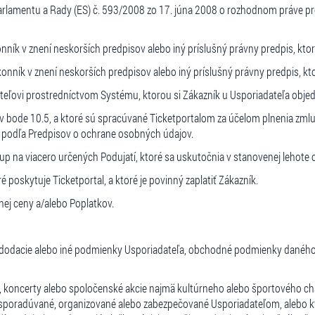
lamentu a Rady (ES) č. 593/2008 zo 17. júna 2008 o rozhodnom práve pre 
ník v znení neskorších predpisov alebo iný príslušný právny predpis, ktor
ník v znení neskorších predpisov alebo iný príslušný právny predpis, kto
eľovi prostredníctvom Systému, ktorou si Zákazník u Usporiadateľa obje
v bode 10.5, a ktoré sú spracúvané Ticketportalom za účelom plnenia zml
u podľa Predpisov o ochrane osobných údajov.
p na viacero určených Podujatí, ktoré sa uskutočnia v stanovenej lehot
é poskytuje Ticketportal, a ktoré je povinný zaplatiť Zákazník.
ej ceny a/alebo Poplatkov.
dodacie alebo iné podmienky Usporiadateľa, obchodné podmienky daného P
, koncerty alebo spoločenské akcie najmä kultúrneho alebo športového cha
ú usporadúvané, organizované alebo zabezpečované Usporiadateľom, alebo 