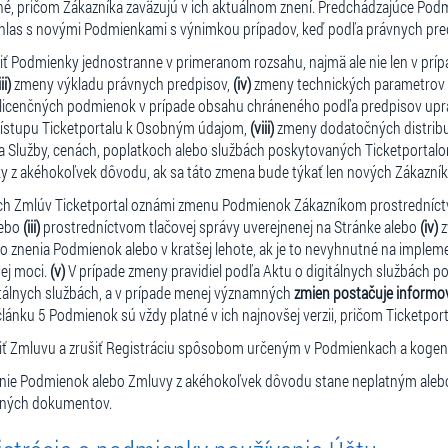
né, pričom Zákazníka zaväzujú v ich aktuálnom znení. Predchádzajúce Pod
úhlas s novými Podmienkami s výnimkou prípadov, keď podľa právnych predp
iť Podmienky jednostranne v primeranom rozsahu, najmä ale nie len v prí
iii)
zmeny výkladu právnych predpisov,
(iv)
zmeny technických parametrov si
icenčných podmienok v prípade obsahu chráneného podľa predpisov upra
ístupu Ticketportalu k Osobným údajom,
(viii)
zmeny dodatočných distribu
Služby, cenách, poplatkoch alebo službách poskytovaných Ticketportalo
y z akéhokoľvek dôvodu, ak sa táto zmena bude týkať len nových Zákazník
ých Zmlúv Ticketportal oznámi zmenu Podmienok Zákazníkom prostrední
lebo
(iii)
prostredníctvom tlačovej správy uverejnenej na Stránke alebo
(iv)
z
ho znenia Podmienok alebo v kratšej lehote, ak je to nevyhnutné na impl
ej moci.
(v)
V prípade zmeny pravidiel podľa Aktu o digitálnych službách p
tálnych službách, a v prípade menej významných
zmien postačuje informo
lánku 5 Podmienok sú vždy platné v ich najnovšej verzii, pričom Ticketpor
iť Zmluvu a zrušiť Registráciu spôsobom určeným v Podmienkach a kogen
enie Podmienok alebo Zmluvy z akéhokoľvek dôvodu stane neplatným aleb
uvných dokumentov.