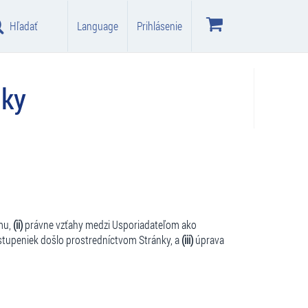
Hľadať
Language
Prihlásenie
nky
mu,
(ii)
právne vzťahy medzi Usporiadateľom ako
stupeniek došlo prostredníctvom Stránky, a
(iii)
úprava