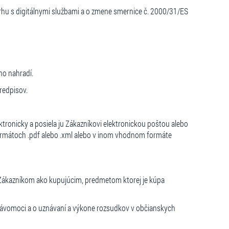
hu s digitálnymi službami a o zmene smernice č. 2000/31/ES
ho nahradí.
redpisov.
ktronicky a posiela ju Zákazníkovi elektronickou poštou alebo
ormátoch .pdf alebo .xml alebo v inom vhodnom formáte
 Zákazníkom ako kupujúcim, predmetom ktorej je kúpa
ávomoci a o uznávaní a výkone rozsudkov v občianskych