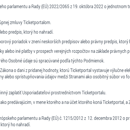
ho parlamentu a Rady (EÚ) 2022/2065 z 19. októbra 2022 o jednotnom tr
Kúpnej zmluvy Ticketportalom.
ebo predpis, ktorý ho nahradí.
porový poriadok v znení neskorších predpisov alebo právny predpis, ktorý 
tky alebo iné platby v prospech verejných rozpočtov na základe právnych p
torého Osobné údaje sú spracúvané podľa týchto Podmienok.
ákona o dani z pridanej hodnoty, ktorú Ticketportal vystavuje výlučne ele
ny alebo sprístupňovania údajov medzi Stranami ako osobitný súbor vo f
nný zaplatiť Usporiadateľovi prostredníctvom Ticketportalu.
ko predávajúcim, v mene ktorého a na účet ktorého koná Ticketportal, a
rópskeho parlamentu a Rady (EÚ) č. 1215/2012 z 12. decembra 2012 o pr
 ktorý ho nahradí.