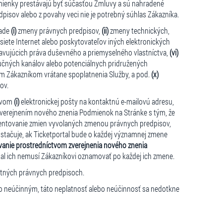
mienky prestávajú byť súčasťou Zmluvy a sú nahradené
isov alebo z povahy veci nie je potrebný súhlas Zákazníka.
pade
(i)
zmeny právnych predpisov,
(ii)
zmeny technických,
ete Internet alebo poskytovateľov iných elektronických
vujúcich práva duševného a priemyselného vlastníctva,
(vi)
čných kanálov alebo potenciálnych pridružených
m Zákazníkom vrátane spoplatnenia Služby, a pod.
(x)
ov.
ctvom
(i)
elektronickej pošty na kontaktnú e-mailovú adresu,
verejnením nového znenia Podmienok na Stránke s tým, že
ementovanie zmien vyvolaných zmenou právnych predpisov,
ostačuje, ak Ticketportal bude o každej významnej zmene
vanie prostredníctvom zverejnenia nového znenia
tal ich nemusí Zákazníkovi oznamovať po každej ich zmene.
tných právnych predpisoch.
o neúčinným, táto neplatnosť alebo neúčinnosť sa nedotkne