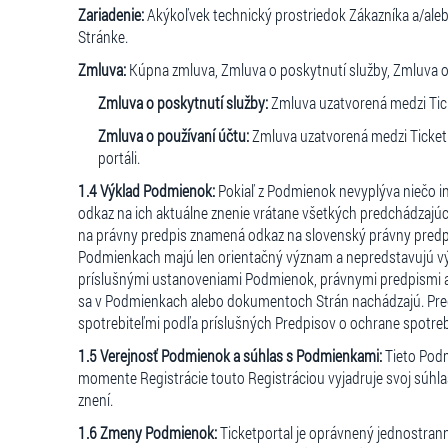
Zariadenie:
Akýkoľvek technický prostriedok Zákazníka a/aleb
Stránke.
Zmluva:
Kúpna zmluva, Zmluva o poskytnutí služby, Zmluva o
Zmluva o poskytnutí služby:
Zmluva uzatvorená medzi Tick
Zmluva o používaní účtu:
Zmluva uzatvorená medzi Ticketp
portáli.
1.4 Výklad Podmienok:
Pokiaľ z Podmienok nevyplýva niečo i
odkaz na ich aktuálne znenie vrátane všetkých predchádzajúci
na právny predpis znamená odkaz na slovenský právny predp
Podmienkach majú len orientačný význam a nepredstavujú výk
príslušnými ustanoveniami Podmienok, právnymi predpismi a
sa v Podmienkach alebo dokumentoch Strán nachádzajú. Predpis
spotrebiteľmi podľa príslušných Predpisov o ochrane spotreb
1.5 Verejnosť Podmienok a súhlas s Podmienkami:
Tieto Podm
momente Registrácie touto Registráciou vyjadruje svoj súhlas
znení.
1.6 Zmeny Podmienok:
Ticketportal je oprávnený jednostra