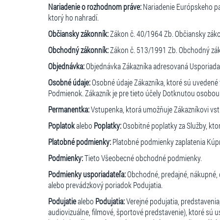
Nariadenie o rozhodnom práve:
Nariadenie Európskeho par
ktorý ho nahradí.
Občiansky zákonník:
Zákon č. 40/1964 Zb. Občiansky zákon
Obchodný zákonník:
Zákon č. 513/1991 Zb. Obchodný zákon
Objednávka:
Objednávka Zákazníka adresovaná Usporiadat
Osobné údaje:
Osobné údaje Zákazníka, ktoré sú uvedené 
Podmienok. Zákazník je pre tieto účely Dotknutou osobo
Permanentka:
Vstupenka, ktorá umožňuje Zákazníkovi vstu
Poplatok
alebo
Poplatky:
Osobitné poplatky za Služby, ktor
Platobné podmienky:
Platobné podmienky zaplatenia Kúpn
Podmienky:
Tieto Všeobecné obchodné podmienky.
Podmienky usporiadateľa:
Obchodné, predajné, nákupné, 
alebo prevádzkový poriadok Podujatia.
Podujatie
alebo
Podujatia:
Verejné podujatia, predstavenia
audiovizuálne, filmové, športové predstavenie), ktoré s