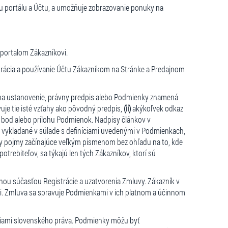
mu portálu a Účtu, a umožňuje zobrazovanie ponuky na
portalom Zákazníkovi.
trácia a používanie Účtu Zákazníkom na Stránke a Predajnom
na ustanovenie, právny predpis alebo Podmienky znamená
uje tie isté vzťahy ako pôvodný predpis,
(ii)
akýkoľvek odkaz
, bod alebo prílohu Podmienok. Nadpisy článkov v
 vykladané v súlade s definíciami uvedenými v Podmienkach,
ky pojmy začínajúce veľkým písmenom bez ohľadu na to, kde
rebiteľov, sa týkajú len tých Zákazníkov, ktorí sú
ľnou súčasťou Registrácie a uzatvorenia Zmluvy. Zákazník v
nimi. Zmluva sa spravuje Podmienkami v ich platnom a účinnom
niami slovenského práva. Podmienky môžu byť