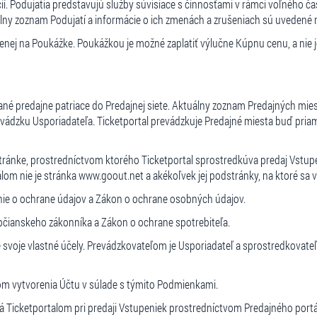
cií. Podujatia predstavujú služby súvisiace s činnosťami v rámci voľného č
ny zoznam Podujatí a informácie o ich zmenách a zrušeniach sú uvedené 
ej na Poukážke. Poukážkou je možné zaplatiť výlučne Kúpnu cenu, a nie 
é predajne patriace do Predajnej siete. Aktuálny zoznam Predajných miest
evádzku Usporiadateľa. Ticketportal prevádzkuje Predajné miesta buď pri
ránke, prostredníctvom ktorého Ticketportal sprostredkúva predaj Vstupe
om nie je stránka www.goout.net a akékoľvek jej podstránky, na ktoré sa
ie o ochrane údajov a Zákon o ochrane osobných údajov.
čianskeho zákonníka a Zákon o ochrane spotrebiteľa.
 svoje vlastné účely. Prevádzkovateľom je Usporiadateľ a sprostredkovateľ
om vytvorenia Účtu v súlade s týmito Podmienkami.
Ticketportalom pri predaji Vstupeniek prostredníctvom Predajného portál