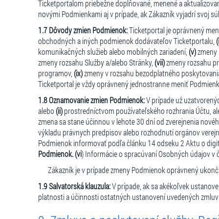
Ticketportalom priebežne doplňované, menené a aktualizova
novými Podmienkami aj v prípade, ak Zákazník vyjadrí svoj s
1.7 Dôvody zmien Podmienok:
Ticketportal je oprávnený men
obchodných a iných podmienok dodávateľov Ticketportalu,
(
komunikačných služieb alebo mobilných zariadení,
(v)
zmeny l
zmeny rozsahu Služby a/alebo Stránky,
(vii)
zmeny rozsahu pr
programov,
(ix)
zmeny v rozsahu bezodplatného poskytovania 
Ticketportal je vždy oprávnený jednostranne meniť Podmienk
1.8 Oznamovanie zmien Podmienok:
V prípade už uzatvoren
alebo
(ii)
prostredníctvom používateľského rozhrania Účtu, a
zmena sa stane účinnou v lehote 30 dní od zverejnenia nové
výkladu právnych predpisov alebo rozhodnutí orgánov verejn
Podmienok informovať podľa článku 14 odseku 2 Aktu o digi
Podmienok. (vi
) Informácie o spracúvaní Osobných údajov v č
Zákazník je v prípade zmeny Podmienok oprávnený ukonč
1.9 Salvatorská klauzula:
V prípade, ak sa akékoľvek ustanov
platnosti a účinnosti ostatných ustanovení uvedených zml