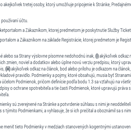
o akejkoľvek tretej osoby, ktorý umožňuje pripojenie k Stránke, Predajné
 používaní účtu.
etportalom a Zákazníkom, ktorej predmetom je poskytnutie Služby Ticket
ortalom a Zákazníkom na základe Registrácie, ktorej predmetom je Regis
né alebo sa Strany výslovne písomne nedohodnú inak,
(i)
akýkoľvek odkaz 
ch zmien, noviel a dodatkov alebo úplne novú verziu predpisu, ktorý uprav
is,
(iii)
akýkoľvek odkaz na článok, bod alebo prílohu je odkazom na článok
ladové pravidlo. Podmienky a pojmy, ktoré obsahujú, musia byť Stranami
 účelom Podmienok, pričom definície podľa bodu 1.3 sa vzťahujú na všet
y o ochrane spotrebiteľa a tie časti Podmienok, ktoré upravujú práva spot
iteľa.
ienky sú zverejnené na Stránke a potvrdenie súhlasu s nimi je neoddelite
 s týmito Podmienkami, a vyhlasuje, že si ich prečítal a oboznámil sa s 
nne meniť tieto Podmienky v medziach stanovených kogentnými ustanove