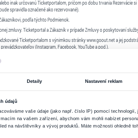
ebo inak určovanú Ticketportalom, pričom po dobu trvania Rezervácie si
bude spravidla označené ako rezervované).
 Zákazníkovi, podľa týchto Podmienok.
nej zmluvy. Ticketportal a Zákazník v prípade Zmluvy o poskytovaní služb
vádzkované Ticketportalom s výnimkou stránky www.goout.net a jej podstrá
h prevádzkovateľov (Instagram, Facebook, YouTube a pod.).
 charakter počítačového programu prevádzkovaného Ticketportalom, aleb
ezerváciu a predaj Vstupeniek, a na iné činnosti, ktoré súvisia s organizácio
 Kalinčiakova 33, 831 04 Bratislava, Slovensko, IČO 35 850 698, zapísaná v
Detaily
Nastavení reklam
jného portálu (online trhu).
ch údajů
 zabezpečuje organizáciu Podujatia, a/alebo sprostredkúva konanie Podujat
cováváme vaše údaje (jako např. číslo IP) pomocí technologií, 
Usporiadateľ je obchodníkom, ktorý predáva Vstupenky prostredníctvom Pr
formacím na vašem zařízení, abychom vám mohli nabízet person
áklade ktorého Ticketportal umožňuje Usporiadateľovi predaj Vstupeniek p
led na návštěvníky a vývoj produktů. Máte možnosti ohledně to
sporiadateľovi prostredníctvom Ticketportalu.