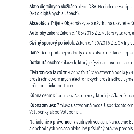
Akt o digitálnych službách
alebo
DSA:
Nariadenie Európske
(akt o digitálnych službách).
Akceptácia:
Prijatie Objednávky ako návrhu na uzavretie 
Autorský zákon:
Zákon č. 185/2015 Z.z. Autorský zákon, al
Civilný sporový poriadok:
Zákon č. 160/2015 Z.z. Civilný s
Dane:
Daň z pridanej hodnoty a akékoľvek iné dane, popla
Dotknutá osoba:
Zákazník, ktorý je fyzickou osobou, a k
Elektronická faktúra:
Riadna faktúra vystavená podľa §74 Z
prostredníctvom iných elektronických prostriedkov výme
určenom Ticketportalom.
Kúpna cena:
Kúpna cena Vstupenky, ktorú je Zákazník povi
Kúpna zmluva:
Zmluva uzatvorená medzi Usporiadateľom a
Vstupenky alebo Vstupeniek.
Nariadenie o právomoci v súdnych veciach:
Nariadenie Eu
a obchodných veciach alebo iný príslušný právny predpis,