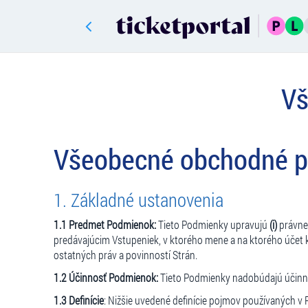
Vš
Všeobecné obchodné 
1. Základné ustanovenia
1.1 Predmet Podmienok:
Tieto Podmienky upravujú
(i)
právne 
predávajúcim Vstupeniek, v ktorého mene a na ktorého účet 
ostatných práv a povinností Strán.
1.2 Účinnosť Podmienok:
Tieto Podmienky nadobúdajú účin
1.3 Definície
: Nižšie uvedené definície pojmov používaných 