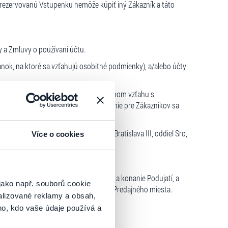
 rezervovanú Vstupenku nemôže kúpiť iný Zákazník a táto
y a Zmluvy o používaní účtu.
nok, na ktoré sa vzťahujú osobitné podmienky), a/alebo účty
o iným subjektom v zmluvnom alebo inom vzťahu s
u Podujatí, a ktorého prístupové rozhranie pre Zákazníkov sa
 obchodnom registri Mestského súdu Bratislava III, oddiel Sro,
Více o cookies
ia, a/alebo zodpovedá za organizáciu a konanie Podujatí, a
jako např. souborů cookie
edajného portálu (online trhu) alebo Predajného miesta.
alizované reklamy a obsah,
rostredníctvom Predajnej siete.
ho, kdo vaše údaje používá a