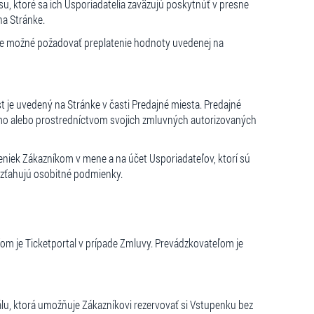
asu, ktoré sa ich Usporiadatelia zaväzujú poskytnúť v presne
na Stránke.
je možné požadovať preplatenie hodnoty uvedenej na
 je uvedený na Stránke v časti Predajné miesta. Predajné
amo alebo prostredníctvom svojich zmluvných autorizovaných
niek Zákazníkom v mene a na účet Usporiadateľov, ktorí sú
 vzťahujú osobitné podmienky.
om je Ticketportal v prípade Zmluvy. Prevádzkovateľom je
u, ktorá umožňuje Zákazníkovi rezervovať si Vstupenku bez