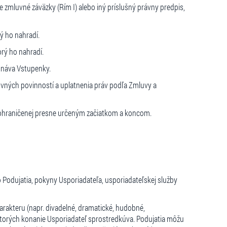
zmluvné záväzky (Rím I) alebo iný príslušný právny predpis,
ý ho nahradí.
rý ho nahradí.
dnáva Vstupenky.
uvných povinností a uplatnenia práv podľa Zmluvy a
e ohraničenej presne určeným začiatkom a koncom.
odujatia, pokyny Usporiadateľa, usporiadateľskej služby
rakteru (napr. divadelné, dramatické, hudobné,
ktorých konanie Usporiadateľ sprostredkúva. Podujatia môžu