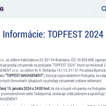
Informácie: TOPFEST 2024
.o., so sídlom Kalinčiakova 33, 831 04 Bratislava, IČO: 35 850 698, zapísa
pečuje predaj vstupeniek na podujatie "TOPFEST 2024", ktoré sa má konať 2
ENT s.r.o., so sídlom M. R. Štefánika 141/13, 017 01 Považská Bystrica,
 ako
"TOPFEST MANAGEMENT
"), ktorá je usporiadateľom Podujatia, sa vz
orných činnostiach týkajúcich sa predaja vstupeniek vrátane reklamácií.
nčený 15. januára 2024 o 24:00 hod.
Ak ste si kúpili vstupenky na Podujatie
li prostredníctvom siete Ticketportal, zostávajú stále platnými a oprávňuj
MANAGEMENT.