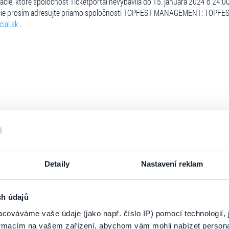
amácie, ktoré spoločnosť Ticketportal nevybavila do 15. januára 2024 o 24
ie prosím adresujte priamo spoločnosti TOPFEST MANAGEMENT: TOPFEST 
ial.sk
.
Detaily
Nastavení reklam
PRIHLÁSIŤ SA K
ODBERU NOVINIEK
ch údajů
cováváme vaše údaje (jako např. číslo IP) pomocí technologií, 
 zoznamu odberateľov a doručte si najnovšie špeciálne ponuky priamo do d
formacím na vašem zařízení, abychom vám mohli nabízet person