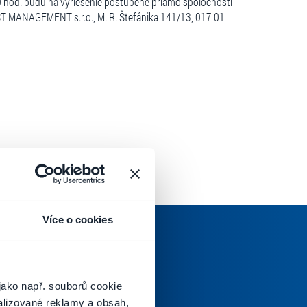
:00 hod. budú na vyriešenie postúpené priamo spoločnosti
MANAGEMENT s.r.o., M. R. Štefánika 141/13, 017 01
Více o cookies
jako např. souborů cookie
oručenej pošty.
alizované reklamy a obsah,