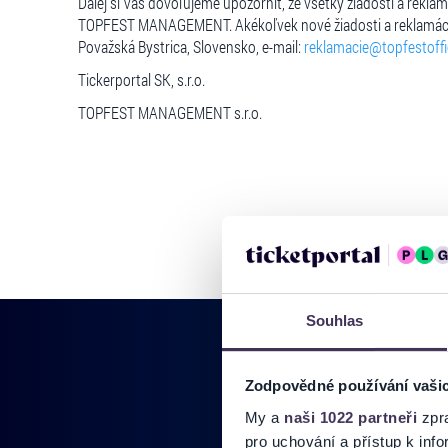
Ďalej si Vás dovoľujeme upozorniť, že všetky žiadosti a rekl
TOPFEST MANAGEMENT. Akékoľvek nové žiadosti a reklamác
Považská Bystrica, Slovensko, e-mail:
reklamacie@topfestoffic
Tickerportal SK, s.r.o.
TOPFEST MANAGEMENT s.r.o.
Souhlas
Zodpovědné používání vaši
My a
naši 1022 partneři
zpra
Pridajte sa do
pro uchování a přístup k in