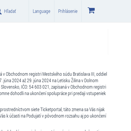
Hľadať
Language
Prihlásenie
ná v Obchodnom registri Mestského súdu Bratislava III, oddiel
7. júna 2024 až 29. júna 2024 na Letisku Žilina v Dolnom
 Slovensko, IČO: 54 603 021, zapísaná v Obchodnom registri
ájomne dohodli na ukončení spolupráce pri predaji vstupeniek
 prostredníctvom siete Ticketportal, táto zmena sa Vás nijak
ú Vás k účasti na Podujatí v pôvodnom rozsahu aj po ukončení