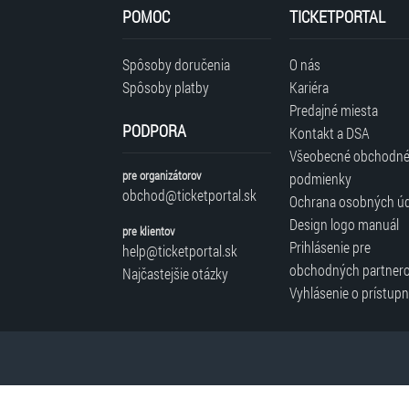
tretími
POMOC
TICKETPORTAL
stranami.
Spôsoby doručenia
O nás
Spôsoby platby
Kariéra
Predajné miesta
PODPORA
Kontakt a DSA
Všeobecné obchodn
pre organizátorov
podmienky
obchod@ticketportal.sk
Ochrana osobných ú
Design logo manuál
pre klientov
Prihlásenie pre
help@ticketportal.sk
obchodných partner
Najčastejšie otázky
Vyhlásenie o prístupn