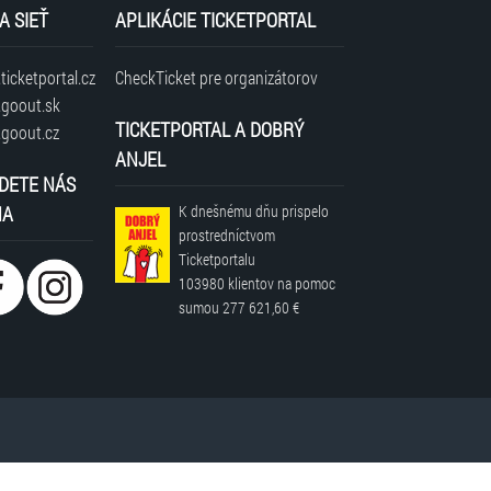
A SIEŤ
APLIKÁCIE TICKETPORTAL
icketportal.cz
CheckTicket pre organizátorov
goout.sk
TICKETPORTAL A DOBRÝ
goout.cz
ANJEL
DETE NÁS
NA
K dnešnému dňu prispelo
prostredníctvom
Ticketportalu
103980 klientov
na pomoc
sumou
277 621,60 €