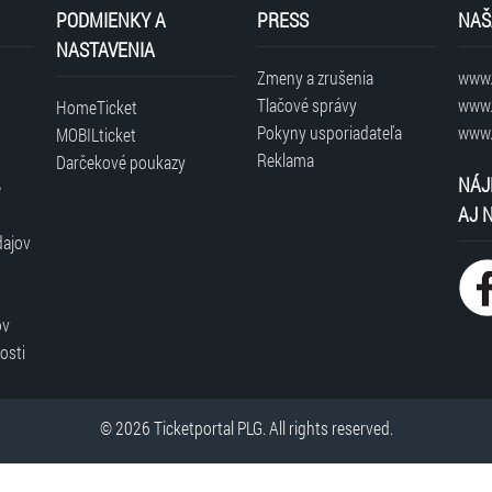
PODMIENKY A
PRESS
NAŠ
NASTAVENIA
Zmeny a zrušenia
www.t
Tlačové správy
www.
HomeTicket
Pokyny usporiadateľa
www.
MOBILticket
Reklama
Darčekové poukazy
NÁJ
é
AJ 
dajov
ov
osti
© 2026 Ticketportal PLG. All rights reserved.