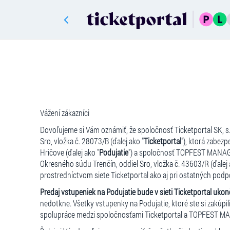
Vážení zákazníci
Dovoľujeme si Vám oznámiť, že spoločnosť Ticketportal SK, s.r
Sro, vložka č. 28073/B (ďalej ako "
Ticketportal
"), ktorá zabez
Hričove (ďalej ako "
Podujatie
") a spoločnosť TOPFEST MANAGEM
Okresného súdu Trenčín, oddiel Sro, vložka č. 43603/R (ďalej
prostredníctvom siete Ticketportal ako aj pri ostatných podp
Predaj vstupeniek na Podujatie bude v sieti Ticketportal uko
nedotkne. Všetky vstupenky na Podujatie, ktoré ste si zakúpi
spolupráce medzi spoločnosťami Ticketportal a TOPFEST 