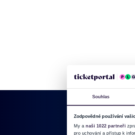
Souhlas
Zodpovědné používání vaši
My a
naši 1022 partneři
zpra
Pridajte sa do
pro uchování a přístup k in