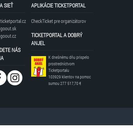
A SIEŤ
APLIKÁCIE TICKETPORTAL
icketportal.cz
CheckTicket pre organizátorov
goout.sk
TICKETPORTAL A DOBRÝ
goout.cz
ANJEL
DETE NÁS
NA
K dnešnému dňu prispelo
prostredníctvom
Ticketportalu
103929 klientov
na pomoc
sumou
277 517,70 €