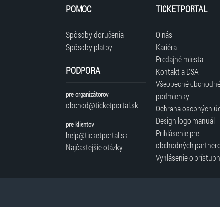
tretími
POMOC
TICKETPORTAL
stranami.
Spôsoby doručenia
O nás
Spôsoby platby
Kariéra
Predajné miesta
PODPORA
Kontakt a DSA
Všeobecné obchodn
pre organizátorov
podmienky
obchod@ticketportal.sk
Ochrana osobných ú
Design logo manuál
pre klientov
Prihlásenie pre
help@ticketportal.sk
obchodných partner
Najčastejšie otázky
Vyhlásenie o prístupn