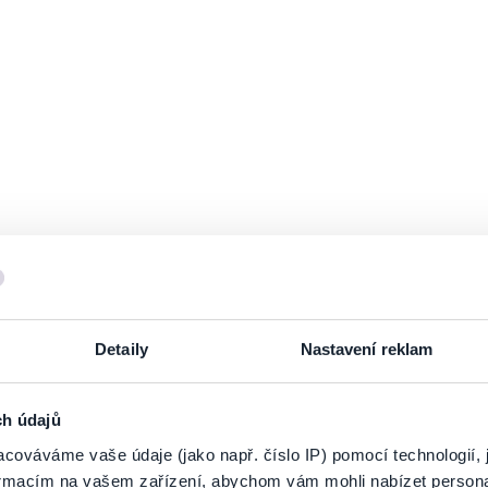
Detaily
Nastavení reklam
PRIHLÁSIŤ SA K
ODBERU NOVINIEK
ch údajů
cováváme vaše údaje (jako např. číslo IP) pomocí technologií, 
 zoznamu odberateľov a doručte si najnovšie špeciálne ponuky priamo do d
formacím na vašem zařízení, abychom vám mohli nabízet person