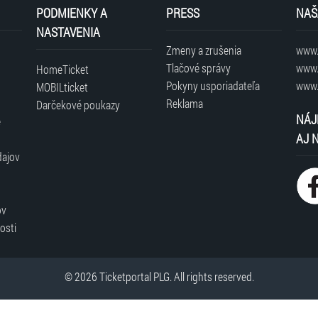
PODMIENKY A
PRESS
NAŠ
NASTAVENIA
Zmeny a zrušenia
www.t
Tlačové správy
www.
HomeTicket
Pokyny usporiadateľa
www.
MOBILticket
Reklama
Darčekové poukazy
NÁJ
é
AJ 
dajov
ov
osti
© 2026 Ticketportal PLG. All rights reserved.