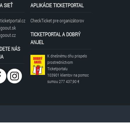
A SIEŤ
APLIKÁCIE TICKETPORTAL
icketportal.cz
CheckTicket pre organizátorov
goout.sk
TICKETPORTAL A DOBRÝ
goout.cz
ANJEL
DETE NÁS
NA
K dnešnému dňu prispelo
prostredníctvom
Ticketportalu
103901 klientov
na pomoc
sumou
277 437,90 €