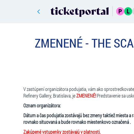
ZMENENÉ - THE SCAN
V zastúpení organizátora podujatia, vám ako sprostredkovat
Refinery Gallery, Bratislava, je
ZMENENÉ!
Predstavenie sa usk
Oznam organizátora:
Dátum a čas podujatia zostávajú bez zmeny taktiež miesta a r
rovnako situovaná a bude rovnako miestenkovo označená .
Zakúpené vstupenky zostávajú v platnosti.