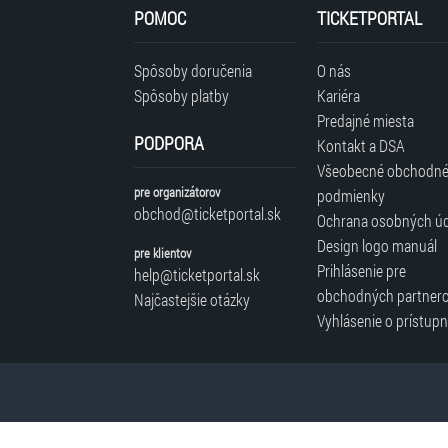
tretími
POMOC
TICKETPORTAL
stranami.
Spôsoby doručenia
O nás
Spôsoby platby
Kariéra
Predajné miesta
PODPORA
Kontakt a DSA
Všeobecné obchodn
pre organizátorov
podmienky
obchod@ticketportal.sk
Ochrana osobných ú
Design logo manuál
pre klientov
Prihlásenie pre
help@ticketportal.sk
obchodných partner
Najčastejšie otázky
Vyhlásenie o prístupn