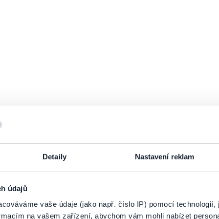
Detaily
Nastavení reklam
PRIHLÁSIŤ SA K
ODBERU NOVINIEK
ch údajů
cováváme vaše údaje (jako např. číslo IP) pomocí technologií, 
 zoznamu odberateľov a doručte si najnovšie špeciálne ponuky priamo do d
formacím na vašem zařízení, abychom vám mohli nabízet person