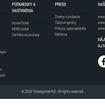
PODMIENKY A
PRESS
NAŠ
NASTAVENIA
Zmeny a zrušenia
www.t
Tlačové správy
www.
HomeTicket
Pokyny usporiadateľa
www.
MOBILticket
Reklama
Darčekové poukazy
NÁJ
é
AJ 
dajov
ov
osti
© 2026 Ticketportal PLG. All rights reserved.