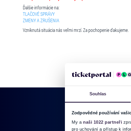
Ďalšie informácie na:
TLAČOVÉ SPRÁVY
ZMENY A ZRUŠENIA
Vzniknutá situácia nás veľmi mrzí. Za pochopenie ďakujeme.
Souhlas
Zodpovědné používání vaši
My a
naši 1022 partneři
zpra
Pridajte sa do
pro uchování a přístup k in