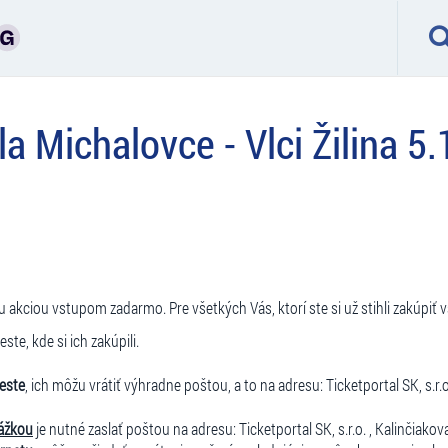
a Michalovce - Vlci Žilina 5
akciou vstupom zadarmo. Pre všetkých Vás, ktorí ste si už stihli zakúpiť 
e, kde si ich zakúpili.
este
, ich môžu vrátiť výhradne poštou, a to na adresu: Ticketportal SK, s.r.o
ážkou
je nutné zaslať poštou na adresu: Ticketportal SK, s.r.o. , Kalinčiakov