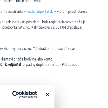
ení nasledujúcich podmienok:
konta na stránke
www.ticketportal.sk
, v ktorom je potrebné v
o pri zakúpení vstupeniek mu bola registrácia vytvorená a je
icketportal SK s.r.o., Kalinčiakova 33, 831 04 Bratislava.
klient vyplní v sekcii ``Žiadosť o refundáciu`` v časti
klientovi pripíše body na jeho konto.
i Ticketportal
(prípadný doplatok kartou): Platba bude