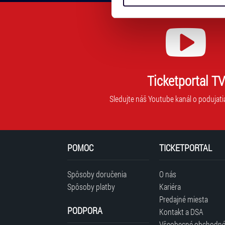
Tyto informace můžeme také s
adresu,
zkombinovat s dalšími informa
na
Jaké typy cookies používáme,
ktorú
můžete kdykoliv změnit v záp
vám
budeme
zasielať
novinky.
Ticketportal TV
Vaša
adresa
Sledujte náš Youtube kanál o podujati
nebude
zdieľaná
s
tretími
POMOC
TICKETPORTAL
stranami.
Spôsoby doručenia
O nás
Spôsoby platby
Kariéra
Predajné miesta
PODPORA
Kontakt a DSA
Všeobecné obchodn