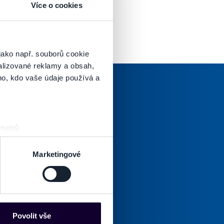
Více o cookies
jako např. souborů cookie
alizované reklamy a obsah,
ho, kdo vaše údaje používá a
 metrů
oručenej pošty.
sk prstu)
 podrobnostmi
. Svůj souhlas
Marketingové
Odoberať
es“), které mohou sbírat
Tento
povinné)
súhlas
ce mohou představovat
je
nalizaci obsahu a reklam.
Povolit vše
povinný