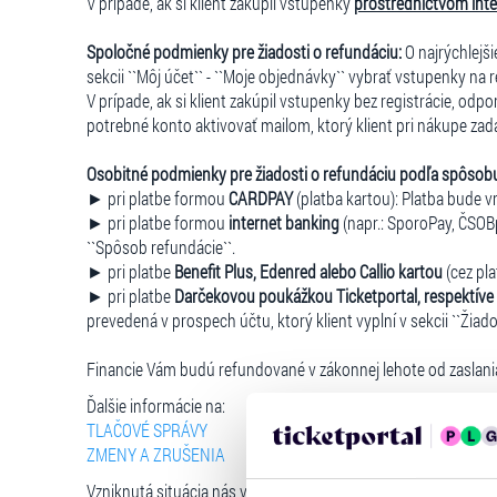
V prípade, ak si klient zakúpil vstupenky
prostredníctvom int
Spoločné podmienky pre žiadosti o refundáciu:
O najrýchlejš
sekcii ``Môj účet`` - ``Moje objednávky`` vybrať vstupenky na
V prípade, ak si klient zakúpil vstupenky bez registrácie, odp
potrebné konto aktivovať mailom, ktorý klient pri nákupe zadáv
Osobitné podmienky pre žiadosti o refundáciu podľa spôsob
► pri platbe formou
CARDPAY
(platba kartou): Platba bude v
► pri platbe formou
internet banking
(napr.: SporoPay, ČSOBpa
``Spôsob refundácie``.
► pri platbe
Benefit Plus, Edenred alebo Callio kartou
(cez pla
► pri platbe
Darčekovou poukážkou Ticketportal, respektíve 
prevedená v prospech účtu, ktorý klient vyplní v sekcii ``Žiado
Financie Vám budú refundované v zákonnej lehote od zaslani
Ďalšie informácie na:
TLAČOVÉ SPRÁVY
ZMENY A ZRUŠENIA
Vzniknutá situácia nás veľmi mrzí. Za pochopenie ďakujeme.