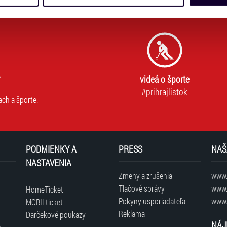
dílet se svými partnery pro sociální média, inzerci a analýzy. 
cemi, které jste jim poskytli nebo které získali v důsledku toho,
 naleznete níže. Možnosti zpracování upravíte zaškrtnutím přís
atí stránky v záložce „Cookies a jejich nastavení“.
videá o športe
#prihrajlistok
ach a športe.
PODMIENKY A
PRESS
NAŠ
NASTAVENIA
Zmeny a zrušenia
www.t
Tlačové správy
www.
HomeTicket
Pokyny usporiadateľa
www.
MOBILticket
Reklama
Darčekové poukazy
NÁJ
é