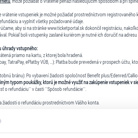
ernetu
, môže požiadať o vrátenie peňazí nasledujúcim spôsobom a pri spln
ie vrátenie vstupeniek je možné požiadať prostredníctvom registrovaného 
 refundáciu a vyplniť všetky požadované údaje.
orúčame, aby si na stránke www.ticketportal.sk dokončil registráciu, nakoľk
al. Pokiaľ boli vstupenky zaslané kuriérom je nutné ich doručiť na adresu T
u úhrady vstupného:
rátená priamo na kartu, z ktorej bola hradená.
y, TatraPay, ePlatby VÚB, ...): Platba bude prevedená v prospech účtu, ktorý 
tobnú bránu): Po vybavení žiadosti spoločnosť Benefit plus/Edenred/Callio 
iným typom poukážky, ktorú je možné využiť na zakúpenie vstupeniek v siet
sť o refundáciu`` v časti ``Spôsob refundácie``.
a žiadosti o refundáciu prostredníctvom Vášho konta.