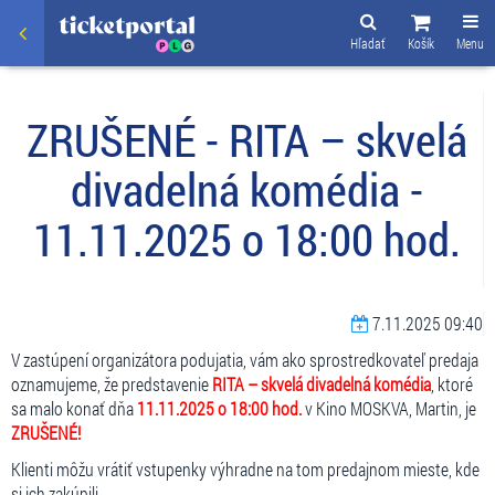
Hľadať
Košík
Menu
ZRUŠENÉ - RITA – skvelá
divadelná komédia -
11.11.2025 o 18:00 hod.
7.11.2025 09:40
V zastúpení organizátora podujatia, vám ako sprostredkovateľ predaja
oznamujeme, že predstavenie
RITA – skvelá divadelná komédia
, ktoré
sa malo konať dňa
11.11.2025 o 18:00 hod.
v Kino MOSKVA, Martin, je
ZRUŠENÉ!
Klienti môžu vrátiť vstupenky výhradne na tom predajnom mieste, kde
si ich zakúpili.