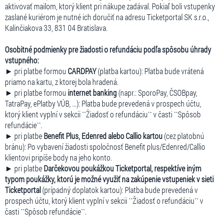
aktivovať mailom, ktorý klient pri nákupe zadával. Pokiaľ boli vstupenky
zaslané kuriérom je nutné ich doručiť na adresu Ticketportal SK s.r.o.,
Kalinčiakova 33, 831 04 Bratislava.
Osobitné podmienky pre žiadosti o refundáciu podľa spôsobu úhrady
vstupného:
► pri platbe formou
CARDPAY
(platba kartou): Platba bude vrátená
priamo na kartu, z ktorej bola hradená.
► pri platbe formou
internet banking
(napr.: SporoPay, ČSOBpay,
TatraPay, ePlatby VÚB, ...): Platba bude prevedená v prospech účtu,
ktorý klient vyplní v sekcii ``Žiadosť o refundáciu`` v časti ``Spôsob
refundácie``.
► pri platbe
Benefit Plus, Edenred alebo Callio kartou
(cez platobnú
bránu): Po vybavení žiadosti spoločnosť Benefit plus/Edenred/Callio
klientovi pripíše body na jeho konto.
► pri platbe
Darčekovou poukážkou Ticketportal, respektíve iným
typom poukážky, ktorú je možné využiť na zakúpenie vstupeniek v sieti
Ticketportal
(prípadný doplatok kartou): Platba bude prevedená v
prospech účtu, ktorý klient vyplní v sekcii ``Žiadosť o refundáciu`` v
časti ``Spôsob refundácie``.