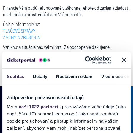
Financie Vám budú refundované v zákonnej lehote od zaslania žiadosti
o refundáciu prostredníctvom Vášho konta.
Ďalšie informácie na:
TLAČOVÉ SPRÁVY
ZMENY A ZRUŠENIA
Vzniknutá situácia nás veľmi mrzí. Za pochopenie ďakujeme.
Souhlas
Detaily
Nastavení reklam
Více o cookies
Zodpovědné používání vašich údajů
My a
naši 1022 partneři
zpracováváme vaše údaje (jako
PRIHLÁSIŤ SA K
ODBERU NOVINIEK
např. číslo IP) pomocí technologií, jako např. souborů
cookie pro uchování a přístup k informacím na vašem
Pridajte sa do zoznamu odberateľov a doručte si najnovšie špeciálne
zařízení, abychom vám mohli nabízet personalizované
ponuky priamo do doručenej pošty.