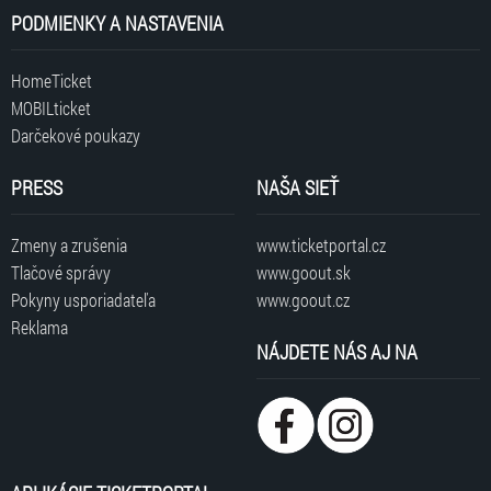
PODMIENKY A NASTAVENIA
HomeTicket
MOBILticket
Darčekové poukazy
PRESS
NAŠA SIEŤ
Zmeny a zrušenia
www.ticketportal.cz
Tlačové správy
www.goout.sk
Pokyny usporiadateľa
www.goout.cz
Reklama
NÁJDETE NÁS AJ NA