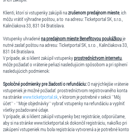
Klienti, ktorí si vstupenky zakúpili na
zrušenom predajnom mieste
, ich
môžu vrátiť výhradne poštou, a to na adresu: Ticketportal SK, s.r.o.,
Kalinčiakova 33, 831 04 Bratislava.
Vstupenky uhradené
na predajnom mieste Benefitovou poukážkou
je
nutné zaslať poštou na adresu: Ticketportal SK, s.r.o. , Kalinčiakova 33,
831 04 Bratislava.
V prípade, ak si klient zakúpil vstupenky
prostredníctvom internetu
,
môže požiadať o vrátenie peňazí nasledujúcim spôsobom a pri splnení
nasledujúcich podmienok:
Spoločné podmienky pre žiadosti o refundáciu:
O najrýchlejšie vrátenie
vstupeniek je možné požiadať prostredníctvom registrovaného konta
na stránke
www.ticketportal.sk
, v ktorom je potrebné v sekcii ``Môj
účet`` - ``Moje objednávky`` vybrať vstupenky na refundáciu a vyplniť
všetky požadované údaje.
V prípade, ak si klient zakúpil vstupenky bez registrácie, odporúčame,
aby si na stránke www.ticketportal.sk dokončil registráciu, nakoľko pri
zakúpení vstupeniek mu bola registrácia vytvorená a je potrebné konto