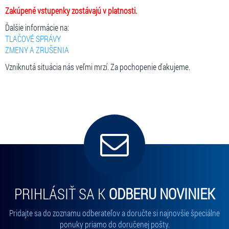
Zakúpené vstupenky zostávajú v platnosti.
Ďalšie informácie na:
TLAČOVÉ SPRÁVY
ZMENY A ZRUŠENIA
Vzniknutá situácia nás veľmi mrzí. Za pochopenie ďakujeme.
PRIHLÁSIŤ SA K
ODBERU NOVINIEK
Pridajte sa do zoznamu odberateľov a doručte si najnovšie špeciálne
ponuky priamo do doručenej pošty.