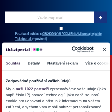
Vložte
svoj
email
Zadajte
svoju
Ten
Používateľ súhlasí s
OBCHODNÝMI PODMIENKAMI predajnej siete
e-
súh
Ticketportal.
(* povinné)
mailovú
je
adresu,
pov
na
na
ktorú
odb
new
Souhlas
Detaily
Nastavení reklam
Více o cookies
vám
Bez
budeme
súh
zasielať
nie
novinky.
Zodpovědné používání vašich údajů
je
Vaša
mo
My a
naši 1022 partneři
zpracováváme vaše údaje (jako
adresa
Ticketportal TV
vás
např. číslo IP) pomocí technologií, jako např. souborů
nebude
prih
cookie pro uchování a přístup k informacím na vašem
zdieľaná
Sledujte náš Youtube kanál o podujatiach a športe.
na
zařízení, abychom vám mohli nabízet personalizované
s
odb