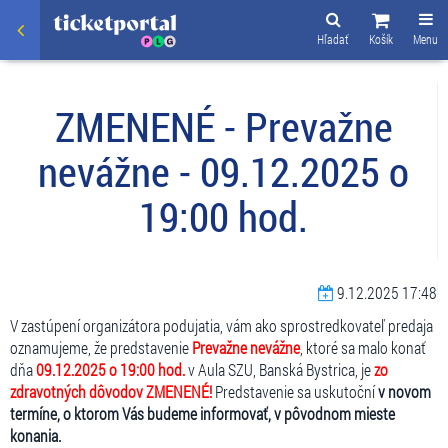
Hľadať
Košík
Menu
ZMENENÉ - Prevažne
nevážne - 09.12.2025 o
19:00 hod.
9.12.2025 17:48
V zastúpení organizátora podujatia, vám ako sprostredkovateľ predaja
oznamujeme, že predstavenie
Prevažne nevážne
, ktoré sa malo konať
dňa
09.12.2025 o 19:00 hod.
v Aula SZU, Banská Bystrica, je
zo
zdravotných dôvodov ZMENENÉ!
Predstavenie sa uskutoční
v novom
termíne, o ktorom Vás budeme informovať, v pôvodnom mieste
konania.