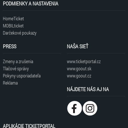
PODMIENKY A NASTAVENIA
HomeTicket
MOBILticket
Darčekové poukazy
PRESS
NAŠA SIEŤ
Zmeny a zrušenia
www.ticketportal.cz
Tlačové správy
www.goout.sk
Pokyny usporiadateľa
www.goout.cz
Reklama
NÁJDETE NÁS AJ NA
APLIKÁCIE TICKETPORTAL