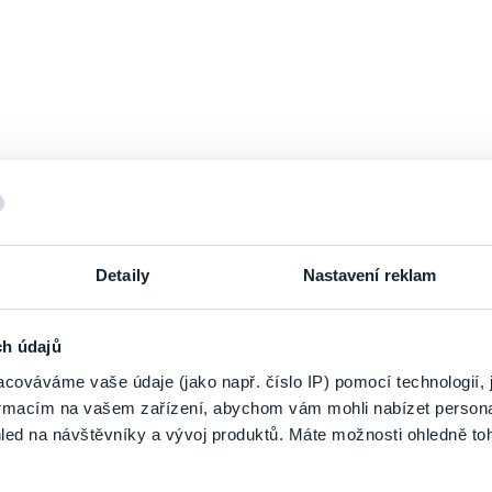
Detaily
Nastavení reklam
ch údajů
cováváme vaše údaje (jako např. číslo IP) pomocí technologií, 
formacím na vašem zařízení, abychom vám mohli nabízet person
PRIHLÁSIŤ SA K
ODBERU NOVINIEK
led na návštěvníky a vývoj produktů. Máte možnosti ohledně to
 zoznamu odberateľov a doručte si najnovšie špeciálne ponuky priamo do d