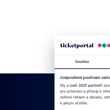
Souhlas
Zodpovědné používání vaši
My a
naši 1022 partneři
zpra
pro uchování a přístup k in
měření reklam a obsahu, náh
k jakým účelům.
Pridajte sa do