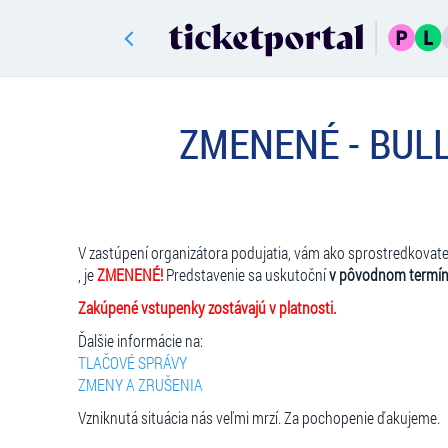
ZMENENÉ - BULL 
V zastúpení organizátora podujatia, vám ako sprostredkovat
, je
ZMENENÉ!
Predstavenie sa uskutoční
v pôvodnom termín
Zakúpené vstupenky zostávajú v platnosti.
Ďalšie informácie na:
TLAČOVÉ SPRÁVY
ZMENY A ZRUŠENIA
Vzniknutá situácia nás veľmi mrzí. Za pochopenie ďakujeme.