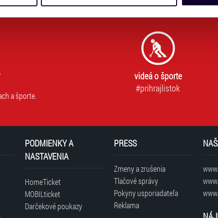
dílet se svými partnery pro sociální média, inzerci a analýzy. 
cemi, které jste jim poskytli nebo které získali v důsledku toho,
 naleznete níže. Možnosti zpracování upravíte zaškrtnutím přís
atí stránky v záložce „Cookies a jejich nastavení“.
videá o športe
#prihrajlistok
ach a športe.
PODMIENKY A
PRESS
NAŠ
NASTAVENIA
Zmeny a zrušenia
www.t
Tlačové správy
www.
HomeTicket
Pokyny usporiadateľa
www.
MOBILticket
Reklama
Darčekové poukazy
NÁJ
é