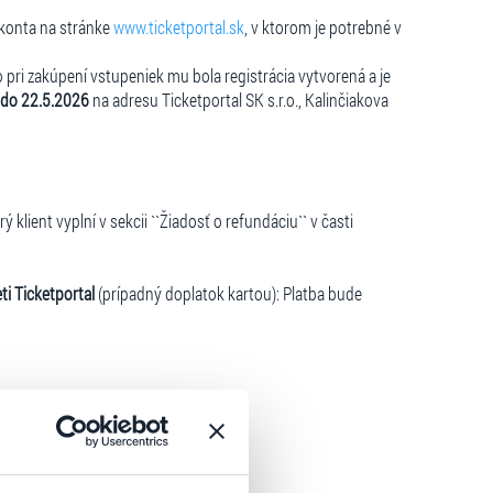
 konta na stránke
www.ticketportal.sk
, v ktorom je potrebné v
o pri zakúpení vstupeniek mu bola registrácia vytvorená a je
do 22.5.2026
na adresu Ticketportal SK s.r.o., Kalinčiakova
klient vyplní v sekcii ``Žiadosť o refundáciu`` v časti
i Ticketportal
(prípadný doplatok kartou): Platba bude