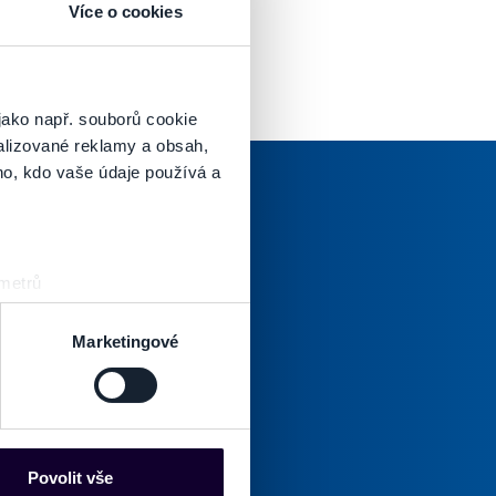
Více o cookies
jako např. souborů cookie
alizované reklamy a obsah,
ho, kdo vaše údaje používá a
 metrů
oručenej pošty.
sk prstu)
 podrobnostmi
. Svůj souhlas
Marketingové
Odoberať
es“), které mohou sbírat
Tento
povinné)
súhlas
ce mohou představovat
je
nalizaci obsahu a reklam.
Povolit vše
povinný