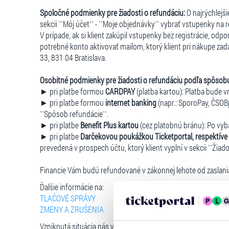
Spoločné podmienky pre žiadosti o refundáciu:
O najrýchlejš
sekcii ``Môj účet`` - ``Moje objednávky`` vybrať vstupenky na
V prípade, ak si klient zakúpil vstupenky bez registrácie, odp
potrebné konto aktivovať mailom, ktorý klient pri nákupe zadá
33, 831 04 Bratislava.
Osobitné podmienky pre žiadosti o refundáciu podľa spôsob
► pri platbe formou
CARDPAY
(platba kartou): Platba bude v
► pri platbe formou
internet banking
(napr.: SporoPay, ČSOBpa
``Spôsob refundácie``.
► pri platbe
Benefit Plus kartou
(cez platobnú bránu): Po vyba
► pri platbe
Darčekovou poukážkou Ticketportal, respektíve 
prevedená v prospech účtu, ktorý klient vyplní v sekcii ``Žiado
Financie Vám budú refundované v zákonnej lehote od zaslani
Ďalšie informácie na:
TLAČOVÉ SPRÁVY
ZMENY A ZRUŠENIA
Vzniknutá situácia nás veľmi mrzí. Za pochopenie ďakujeme.