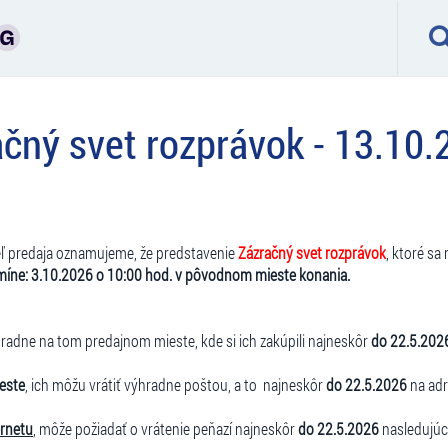
ný svet rozprávok - 13.10.
eľ predaja oznamujeme, že predstavenie
Zázračný svet rozprávok
, ktoré sa
íne: 3.10.2026 o 10:00 hod. v pôvodnom mieste konania.
radne na tom predajnom mieste, kde si ich zakúpili najneskôr
do 22.5.202
este
, ich môžu vrátiť výhradne poštou, a to najneskôr
do 22.5.2026
na adre
ernetu
, môže požiadať o vrátenie peňazí najneskôr
do 22.5.2026
nasledujúc