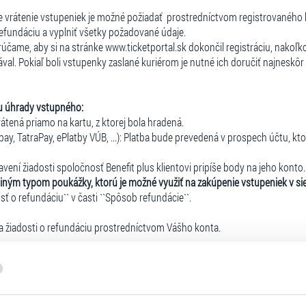
ie vrátenie vstupeniek je možné požiadať prostredníctvom registrovaného
 refundáciu a vyplniť všetky požadované údaje.
orúčame, aby si na stránke www.ticketportal.sk dokončil registráciu, nakoľk
val. Pokiaľ boli vstupenky zaslané kuriérom je nutné ich doručiť najneskôr
u úhrady vstupného:
rátená priamo na kartu, z ktorej bola hradená.
y, TatraPay, ePlatby VÚB, ...): Platba bude prevedená v prospech účtu, ktorý 
vení žiadosti spoločnosť Benefit plus klientovi pripíše body na jeho konto.
iným typom poukážky, ktorú je možné využiť na zakúpenie vstupeniek v siet
sť o refundáciu`` v časti ``Spôsob refundácie``.
a žiadosti o refundáciu prostredníctvom Vášho konta.