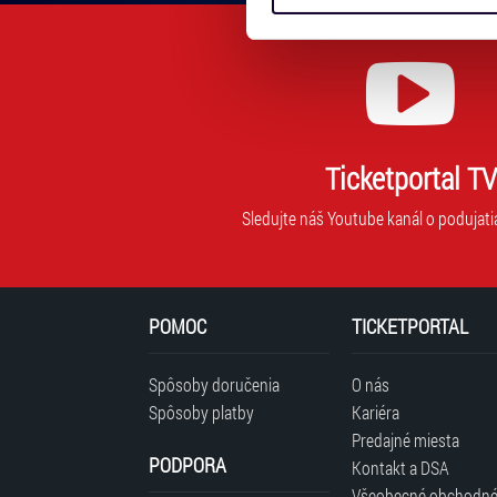
Tyto informace můžeme také s
adresu,
zkombinovat s dalšími informa
na
Jaké typy cookies používáme,
ktorú
můžete kdykoliv změnit v záp
vám
budeme
zasielať
novinky.
Ticketportal TV
Vaša
adresa
Sledujte náš Youtube kanál o podujati
nebude
zdieľaná
s
tretími
POMOC
TICKETPORTAL
stranami.
Spôsoby doručenia
O nás
Spôsoby platby
Kariéra
Predajné miesta
PODPORA
Kontakt a DSA
Všeobecné obchodn