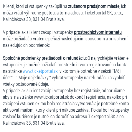
Klienti, ktorí si vstupenky zakúpili na
zrušenom predajnom mieste
, ich
môžu vrátiť výhradne poštou, a to na adresu: Ticketportal SK, s.r.o.,
Kalinčiakova 33, 831 04 Bratislava.
V prípade, ak si klient zakúpil vstupenky
prostredníctvom internetu
,
môže požiadať o vrátenie peňazí nasledujúcim spôsobom a pri splnení
nasledujúcich podmienok:
Spoločné podmienky pre žiadosti o refundáciu:
O najrýchlejšie vrátenie
vstupeniek je možné požiadať prostredníctvom registrovaného konta
na stránke
www.ticketportal.sk
, v ktorom je potrebné v sekcii ``Môj
účet`` - ``Moje objednávky`` vybrať vstupenky na refundáciu a vyplniť
všetky požadované údaje.
V prípade, ak si klient zakúpil vstupenky bez registrácie, odporúčame,
aby si na stránke www.ticketportal.sk dokončil registráciu, nakoľko pri
zakúpení vstupeniek mu bola registrácia vytvorená a je potrebné konto
aktivovať mailom, ktorý klient pri nákupe zadával. Pokiaľ boli vstupenky
zaslané kuriérom je nutné ich doručiť na adresu Ticketportal SK s.r.o.,
Kalinčiakova 33, 831 04 Bratislava.