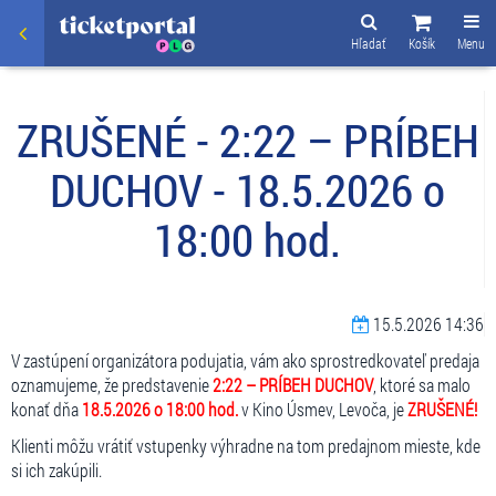
Hľadať
Košík
Menu
ZRUŠENÉ - 2:22 – PRÍBEH
DUCHOV - 18.5.2026 o
18:00 hod.
15.5.2026 14:36
V zastúpení organizátora podujatia, vám ako sprostredkovateľ predaja
oznamujeme, že predstavenie
2:22 – PRÍBEH DUCHOV
, ktoré sa malo
konať dňa
18.5.2026 o 18:00 hod.
v Kino Úsmev, Levoča, je
ZRUŠENÉ!
Klienti môžu vrátiť vstupenky výhradne na tom predajnom mieste, kde
si ich zakúpili.