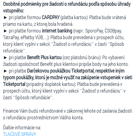
Osobitné podmienky pre žiadosti o refundáciu podľa spôsobu úhrady
vstupného:
► pri platbe formou
CARDPAY
(platba kartou): Platba bude vrátená
priamo na kartu, z ktorej bola hradená.
► pri platbe formou
internet banking
(napr.: SporoPay, ČSOBpay,
TatraPay, ePlatby VÚB, ...): Platba bude prevedená v prospech účtu,
ktorý klient vyplní v sekcii ``Žiadosť o refundáciu`` v časti ``Spôsob
refundácie``.
► pri platbe
Benefit Plus kartou
(cez platobnú bránu): Po vybavení
žiadosti spoločnosť Benefit plus klientovi pripíše body na jeho konto.
► pri platbe
Darčekovou poukážkou Ticketportal, respektíve iným
typom poukážky, ktorú je možné využiť na zakúpenie vstupeniek v sieti
Ticketportal
(prípadný doplatok kartou): Platba bude prevedená v
prospech účtu, ktorý klient vyplní v sekcii ``Žiadosť o refundáciu`` v
časti ``Spôsob refundácie``.
Financie Vám budú refundované v zákonnej lehote od zaslania žiadosti
o refundáciu prostredníctvom Vášho konta.
Ďalšie informácie na:
TLAČOVÉ SPRÁVY