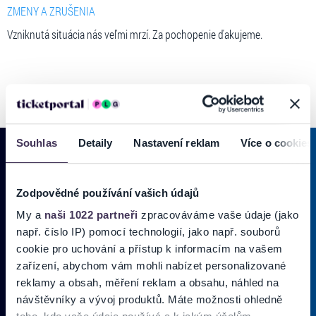
ZMENY A ZRUŠENIA
Vzniknutá situácia nás veľmi mrzí. Za pochopenie ďakujeme.
Souhlas
Detaily
Nastavení reklam
Více o cookies
PRIHLÁSIŤ SA K
ODBERU NOVINIEK
Zodpovědné používání vašich údajů
My a
naši 1022 partneři
zpracováváme vaše údaje (jako
Pridajte sa do zoznamu odberateľov a doručte si najnovšie špeciálne
např. číslo IP) pomocí technologií, jako např. souborů
ponuky priamo do doručenej pošty.
cookie pro uchování a přístup k informacím na vašem
zařízení, abychom vám mohli nabízet personalizované
Vložte
reklamy a obsah, měření reklam a obsahu, náhled na
svoj
návštěvníky a vývoj produktů. Máte možnosti ohledně
email