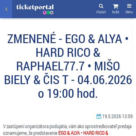
Hľadať
Košík
Menu
ZMENENÉ - EGO & ALYA •
HARD RICO &
RAPHAEL77.7 • MIŠO
BIELY & ČIS T - 04.06.2026
o 19:00 hod.
19.5.2026 13:59
V zastúpení organizátora podujatia, vám ako sprostredkovateľ predaja
oznamujeme, že predstavenie
EGO & ALYA • HARD RICO &