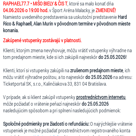
RAPHAEL77.7 • MIŠO BIELY & ČIS T
, ktoré sa malo konať dňa
04.06.2026 o 19:00 hod.
v Šport Aréna Malacky, je
ZMENENÉ!
Namiesto uvedeného predstavenia sa uskutoční predstavenie
Hard
Rico & Raphaell, Alan Murin v pôvodnom termíne v pôvodnom mieste
konania.
Zakúpené vstupenky zostávajú v platnosti.
Klienti, ktorým zmena nevyhovuje, môžu vrátiť vstupenky výhradne na
tom predajnom mieste, kde si ich zakúpili najneskôr
do 25.05.2026!
Klienti, ktorí si vstupenky zakúpili na
zrušenom predajnom mieste
, ich
môžu vrátiť výhradne poštou, a to najneskôr
do 25.05.2026
na adresu:
Ticketportal SK, s.r.o., Kalinčiakova 33, 831 04 Bratislava.
V prípade, ak si klient zakúpil vstupenky
prostredníctvom internetu
,
môže požiadať o vrátenie peňazí najneskôr
do 25.05.2026
nasledujúcim spôsobom a pri splnení nasledujúcich podmienok:
Spoločné podmienky pre žiadosti o refundáciu:
O najrýchlejšie vrátenie
vstupeniek je možné požiadať prostredníctvom registrovaného konta