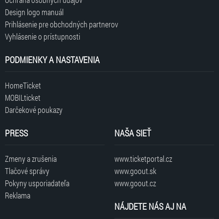
Design logo manuál
Prihlásenie pre obchodných partnerov
Vyhlásenie o prístupnosti
PODMIENKY A NASTAVENIA
HomeTicket
MOBILticket
Darčekové poukazy
PRESS
NAŠA SIEŤ
Zmeny a zrušenia
www.ticketportal.cz
Tlačové správy
www.goout.sk
Pokyny usporiadateľa
www.goout.cz
Reklama
NÁJDETE NÁS AJ NA