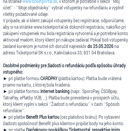
na stránke
www.ticketportal.sk
, v ktorom je potrebné v sekcii ``Môj
účet`` - ``Moje objednávky`` vybrať vstupenky na refundáciu a vyplniť
všetky požadované údaje.
V prípade, ak si klient zakúpil vstupenky bez registrácie, odporúčame,
aby si na stránke www.ticketportal.sk dokončil registráciu, nakoľko pri
zakúpení vstupeniek mu bola registrácia vytvorená a je potrebné konto
aktivovať mailom, ktorý klient pri nákupe zadával. Pokiaľ boli vstupenky
zaslané kuriérom je nutné ich doručiť najneskôr
do 25.05.2026
na
adresu Ticketportal SK s.r.o., Kalinčiakova 33, 831 04 Bratislava.
Osobitné podmienky pre žiadosti o refundáciu podľa spôsobu úhrady
vstupného:
► pri platbe formou
CARDPAY
(platba kartou): Platba bude vrátená
priamo na kartu, z ktorej bola hradená.
► pri platbe formou
internet banking
(napr.: SporoPay, ČSOBpay,
TatraPay, ePlatby VÚB, ...): Platba bude prevedená v prospech účtu,
ktorý klient vyplní v sekcii ``Žiadosť o refundáciu`` v časti ``Spôsob
refundácie``.
► pri platbe
Benefit Plus kartou
(cez platobnú bránu): Po vybavení
žiadosti spoločnosť Benefit plus klientovi pripíše body na jeho konto.
► pri platbe
Darčekovou poukážkou Ticketportal, respektíve iným