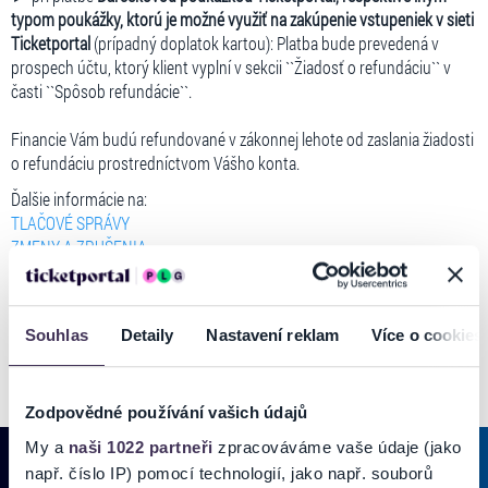
typom poukážky, ktorú je možné využiť na zakúpenie vstupeniek v sieti
Ticketportal
(prípadný doplatok kartou): Platba bude prevedená v
prospech účtu, ktorý klient vyplní v sekcii ``Žiadosť o refundáciu`` v
časti ``Spôsob refundácie``.
Financie Vám budú refundované v zákonnej lehote od zaslania žiadosti
o refundáciu prostredníctvom Vášho konta.
Ďalšie informácie na:
TLAČOVÉ SPRÁVY
ZMENY A ZRUŠENIA
Vzniknutá situácia nás veľmi mrzí. Za pochopenie ďakujeme.
Souhlas
Detaily
Nastavení reklam
Více o cookies
Zodpovědné používání vašich údajů
My a
naši 1022 partneři
zpracováváme vaše údaje (jako
např. číslo IP) pomocí technologií, jako např. souborů