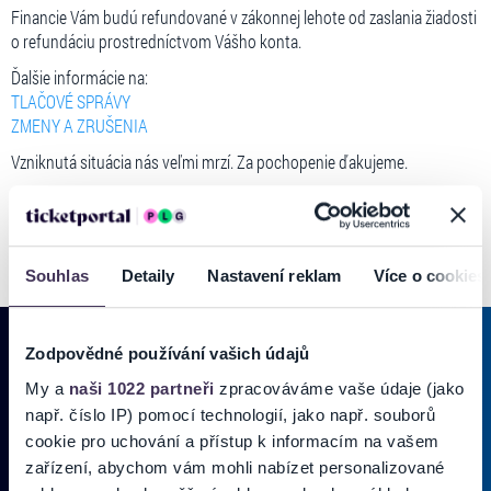
Financie Vám budú refundované v zákonnej lehote od zaslania žiadosti
o refundáciu prostredníctvom Vášho konta.
Ďalšie informácie na:
TLAČOVÉ SPRÁVY
ZMENY A ZRUŠENIA
Vzniknutá situácia nás veľmi mrzí. Za pochopenie ďakujeme.
Souhlas
Detaily
Nastavení reklam
Více o cookies
Zodpovědné používání vašich údajů
My a
naši 1022 partneři
zpracováváme vaše údaje (jako
PRIHLÁSIŤ SA K
ODBERU NOVINIEK
např. číslo IP) pomocí technologií, jako např. souborů
cookie pro uchování a přístup k informacím na vašem
Pridajte sa do zoznamu odberateľov a doručte si najnovšie špeciálne
zařízení, abychom vám mohli nabízet personalizované
ponuky priamo do doručenej pošty.