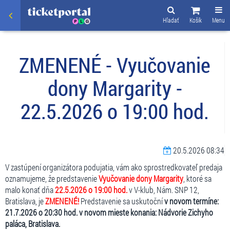
Hľadať
Košík
Menu
ZMENENÉ - Vyučovanie
dony Margarity -
22.5.2026 o 19:00 hod.
20.5.2026 08:34
V zastúpení organizátora podujatia, vám ako sprostredkovateľ predaja
oznamujeme, že predstavenie
Vyučovanie dony Margarity
, ktoré sa
malo konať dňa
22.5.2026 o 19:00 hod.
v V-klub, Nám. SNP 12,
Bratislava, je
ZMENENÉ!
Predstavenie sa uskutoční
v novom termíne:
21.7.2026 o 20:30 hod. v novom mieste konania: Nádvorie Zichyho
paláca, Bratislava.