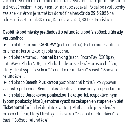
zakúpení vstupeniek mu bola registrácia vytvorená a je potrebné konto
aktivovať mailom, ktorý klient pri nákupe zadával. Pokiaľ boli vstupenky
zaslané kuriérom je nutné ich doručiť najneskôr
do 29.5.2026
na
adresu Ticketportal SK s.r.o., Kalinčiakova 33, 831 04 Bratislava.
Osobitné podmienky pre žiadosti o refundáciu podľa spôsobu úhrady
vstupného:
► pri platbe formou
CARDPAY
(platba kartou): Platba bude vrátená
priamo na kartu, z ktorej bola hradená.
► pri platbe formou
internet banking
(napr.: SporoPay, ČSOBpay,
TatraPay, ePlatby VÚB, ...): Platba bude prevedená v prospech účtu,
ktorý klient vyplní v sekcii ``Žiadosť o refundáciu`` v časti ``Spôsob
refundácie``.
► pri platbe
Benefit Plus kartou
(cez platobnú bránu): Po vybavení
žiadosti spoločnosť Benefit plus klientovi pripíše body na jeho konto.
► pri platbe
Darčekovou poukážkou Ticketportal, respektíve iným
typom poukážky, ktorú je možné využiť na zakúpenie vstupeniek v sieti
Ticketportal
(prípadný doplatok kartou): Platba bude prevedená v
prospech účtu, ktorý klient vyplní v sekcii ``Žiadosť o refundáciu`` v
časti ``Spôsob refundácie``.