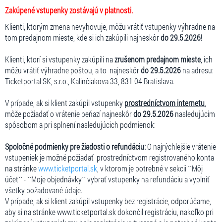
Zakúpené vstupenky zostávajú v platnosti.
Klienti, ktorým zmena nevyhovuje, môžu vrátiť vstupenky výhradne na
tom predajnom mieste, kde si ich zakúpili najneskôr
do 29.5.2026!
Klienti, ktorí si vstupenky zakúpili na
zrušenom predajnom mieste
, ich
môžu vrátiť výhradne poštou, a to najneskôr
do 29.5.2026
na adresu:
Ticketportal SK, s.r.o., Kalinčiakova 33, 831 04 Bratislava.
V prípade, ak si klient zakúpil vstupenky
prostredníctvom internetu
,
môže požiadať o vrátenie peňazí najneskôr
do 29.5.2026
nasledujúcim
spôsobom a pri splnení nasledujúcich podmienok:
Spoločné podmienky pre žiadosti o refundáciu:
O najrýchlejšie vrátenie
vstupeniek je možné požiadať prostredníctvom registrovaného konta
na stránke
www.ticketportal.sk
, v ktorom je potrebné v sekcii ``Môj
účet`` - ``Moje objednávky`` vybrať vstupenky na refundáciu a vyplniť
všetky požadované údaje.
V prípade, ak si klient zakúpil vstupenky bez registrácie, odporúčame,
aby si na stránke www.ticketportal.sk dokončil registráciu, nakoľko pri