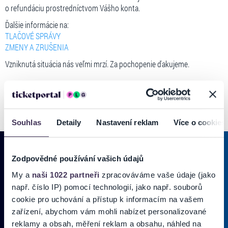
o refundáciu prostredníctvom Vášho konta.
Ďalšie informácie na:
TLAČOVÉ SPRÁVY
ZMENY A ZRUŠENIA
Vzniknutá situácia nás veľmi mrzí. Za pochopenie ďakujeme.
Souhlas
Detaily
Nastavení reklam
Více o cookies
Zodpovědné používání vašich údajů
My a
naši 1022 partneři
zpracováváme vaše údaje (jako
PRIHLÁSIŤ SA K
ODBERU NOVINIEK
např. číslo IP) pomocí technologií, jako např. souborů
Pridajte sa do zoznamu odberateľov a doručte si najnovšie špeciálne
cookie pro uchování a přístup k informacím na vašem
ponuky priamo do doručenej pošty.
zařízení, abychom vám mohli nabízet personalizované
reklamy a obsah, měření reklam a obsahu, náhled na