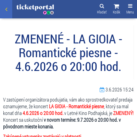
Hľadať
Košík
Menu
ZMENENÉ - LA GIOIA -
Romantické piesne -
4.6.2026 o 20:00 hod.
3.6.2026 15:24
V zastúpení organizátora podujatia, vám ako sprostredkovateľ predaja
oznamujeme, že koncert
LA GIOIA - Romantické piesne
, ktorý sa mal
konať dňa
4.6.2026 o 20:00 hod.
v Letné Kino Podhajská, je
ZMENENÝ!
Koncert sa uskutoční
v novom termíne: 9.7.2026 o 20:00 hod. v
pôvodnom mieste konania.
Zakúpené vstupenky zostávajú v platnosti.