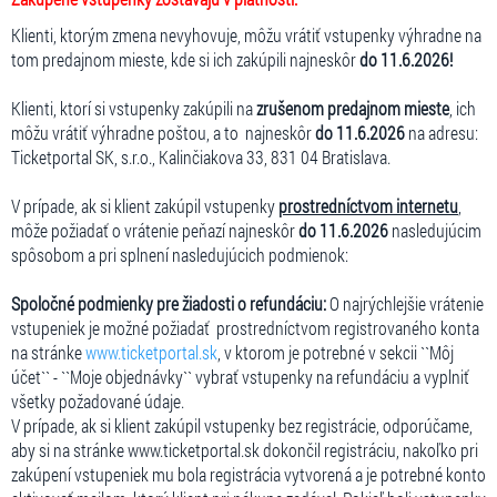
Klienti, ktorým zmena nevyhovuje, môžu vrátiť vstupenky výhradne na
tom predajnom mieste, kde si ich zakúpili najneskôr
do 11.6.2026!
Klienti, ktorí si vstupenky zakúpili na
zrušenom predajnom mieste
, ich
môžu vrátiť výhradne poštou, a to najneskôr
do 11.6.2026
na adresu:
Ticketportal SK, s.r.o., Kalinčiakova 33, 831 04 Bratislava.
V prípade, ak si klient zakúpil vstupenky
prostredníctvom internetu
,
môže požiadať o vrátenie peňazí najneskôr
do 11.6.2026
nasledujúcim
spôsobom a pri splnení nasledujúcich podmienok:
Spoločné podmienky pre žiadosti o refundáciu:
O najrýchlejšie vrátenie
vstupeniek je možné požiadať prostredníctvom registrovaného konta
na stránke
www.ticketportal.sk
, v ktorom je potrebné v sekcii ``Môj
účet`` - ``Moje objednávky`` vybrať vstupenky na refundáciu a vyplniť
všetky požadované údaje.
V prípade, ak si klient zakúpil vstupenky bez registrácie, odporúčame,
aby si na stránke www.ticketportal.sk dokončil registráciu, nakoľko pri
zakúpení vstupeniek mu bola registrácia vytvorená a je potrebné konto