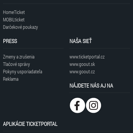
HomeTicket
MOBILticket
Darčekové poukazy
PRESS
NAŠA SIEŤ
Zmeny a zrušenia
www.ticketportal.cz
Tlačové správy
www.goout.sk
Pokyny usporiadateľa
www.goout.cz
Reklama
NÁJDETE NÁS AJ NA
APLIKÁCIE TICKETPORTAL