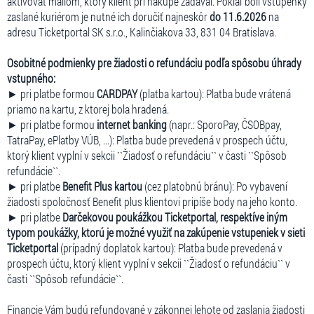
aktivovať mailom, ktorý klient pri nákupe zadával. Pokiaľ boli vstupenky
zaslané kuriérom je nutné ich doručiť najneskôr
do 11.6.2026
na
adresu Ticketportal SK s.r.o., Kalinčiakova 33, 831 04 Bratislava.
Osobitné podmienky pre žiadosti o refundáciu podľa spôsobu úhrady
vstupného:
► pri platbe formou
CARDPAY
(platba kartou): Platba bude vrátená
priamo na kartu, z ktorej bola hradená.
► pri platbe formou
internet banking
(napr.: SporoPay, ČSOBpay,
TatraPay, ePlatby VÚB, ...): Platba bude prevedená v prospech účtu,
ktorý klient vyplní v sekcii ``Žiadosť o refundáciu`` v časti ``Spôsob
refundácie``.
► pri platbe
Benefit Plus kartou
(cez platobnú bránu): Po vybavení
žiadosti spoločnosť Benefit plus klientovi pripíše body na jeho konto.
► pri platbe
Darčekovou poukážkou Ticketportal, respektíve iným
typom poukážky, ktorú je možné využiť na zakúpenie vstupeniek v sieti
Ticketportal
(prípadný doplatok kartou): Platba bude prevedená v
prospech účtu, ktorý klient vyplní v sekcii ``Žiadosť o refundáciu`` v
časti ``Spôsob refundácie``.
Financie Vám budú refundované v zákonnej lehote od zaslania žiadosti