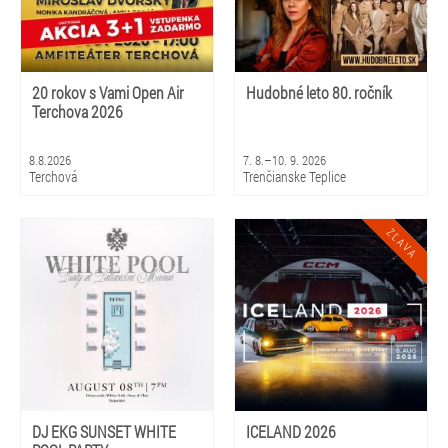
20 rokov s Vami Open Air
Hudobné leto 80. ročník
Terchova 2026
8.8.2026
7. 8.–10. 9. 2026
Terchová
Trenčianske Teplice
DJ EKG SUNSET WHITE
ICELAND 2026