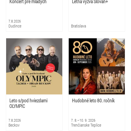
Koncert pre mladých
Letná výzva Slovan+
7.8.2026
Dudince
Bratislava
Leto s/pod hviezdami
Hudobné leto 80. ročník
OLYMPIC
7.8.2026
7. 8.–10. 9. 2026
Beckov
Trenčianske Teplice