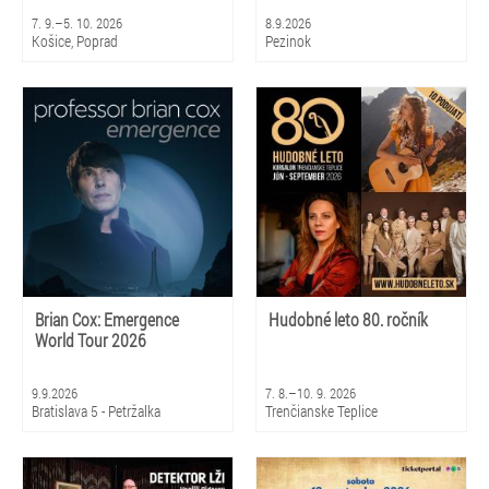
7. 9.–5. 10. 2026
8.9.2026
Košice, Poprad
Pezinok
Brian Cox: Emergence
Hudobné leto 80. ročník
World Tour 2026
9.9.2026
7. 8.–10. 9. 2026
Bratislava 5 - Petržalka
Trenčianske Teplice