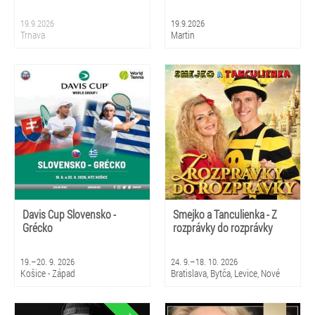
19.9.2026
19.9.2026
Trnava
Martin
Davis Cup Slovensko -
Smejko a Tanculienka - Z
Grécko
rozprávky do rozprávky
19.–20. 9. 2026
24. 9.–18. 10. 2026
Košice - Západ
Bratislava, Bytča, Levice, Nové
Zámky, Sládkovičovo, Senica,
Sereď, Bardejovské Kúpele,