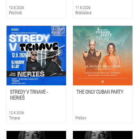
10.8.2026
11.8.2026
Pezinok
Bratislava
STREDY V TRNAVE -
THE ONLY CUBAN PARTY
NERIEŠ
12.8.2026
Trnava
Prešov