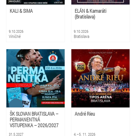
KALI & SIMA
ELÁN & Kamaráti
(Bratislava)
9.10.2026
9.10.2026
Viničné
Bratislava
ŠK SLOVAN BRATISLAVA –
André Rieu
PERMANENTNÁ
VSTUPENKA – 2026/2027
31.5.2027
4.–5. 11. 2026