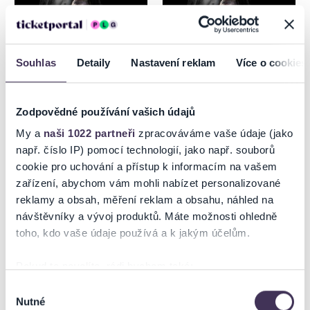
Souhlas
Detaily
Nastavení reklam
Více o cookies
Zodpovědné používání vašich údajů
DRUPI - 50 ANNI TOUR
DRUPI - 50 ANNI TOUR
My a
naši 1022 partneři
zpracováváme vaše údaje (jako
MARTIN
např. číslo IP) pomocí technologií, jako např. souborů
cookie pro uchování a přístup k informacím na vašem
15.8.2026
16.8.2026
zařízení, abychom vám mohli nabízet personalizované
Trnava
Martin
reklamy a obsah, měření reklam a obsahu, náhled na
návštěvníky a vývoj produktů. Máte možnosti ohledně
toho, kdo vaše údaje používá a k jakým účelům.
Pokud to povolíte, rádi bychom také:
Shromažďovali informace o vaší geografické poloze,
Výběr
Nutné
které mohou být přesné na několik metrů
souhlasu