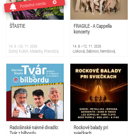
Posledné miesta
ŠŤASTIE
FRAGILE - A Cappella
koncerty
14. 9.–23. 11. 2026
14. 8.–12. 11. 2026
Dolný Kubín, Malacky, Prievidza,
Lisková, Sabinov, Nemšová,
Sliač, Krupina, Martin, Nová
Čierny Balog, Snina, Smižany,
Dubnica, Partizánske, Topoľčany,
Čadca, Bratislava 5 - Petržalka,
Bratislava
Stropkov, Prievidza
Radošinské naivné divadlo:
Rockové balady pri
Tvár z bilbordu
sviečkach