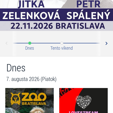
N
ev
Dnes
Tento víkend
Tento 
Dnes
7. augusta 2026 (Piatok)