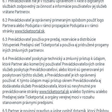
6.1 Prevádzkovateľ nie je v rozsahu upravenom v Akte o digitálnych
službách zodpovedný za činnosť a informácie používateľov jej služieb
vrátane Partnerov.
6.2 Prevádzkovateľ je oprávnený primeraným spôsbom použiť logo
Partnera alebo Podujatia v rámci propagácie Podujatia a v rámci
stránky
www.ticketportal.sk
.
6.3 Prevádzkovateľ používa pre predaj, rezervácie a distribúcie
Vstupeniek Predajnú sieť Ticketportal a používa aj pridružené progamy
iných zmluvných partnerov.
6.4 Prevádzkovateľ poskytuje technický a zmluvný prístup k údajom,
ktoré Partner ako komerčný používateľ Prevádzkovateľových online
služieb poskytuje Prevádzkovateľovi, alebo ktoré sú generované pri
poskytovaní týchto služieb, a Prevádzkovateľ je ich oprávnený
používať. K týmto údajom majú prístup okrem Prevádzkovateľa aj
dodávatelia služieb Prevádzkovateľa, ktoré sú nevyhnutné pre
prevádzkovanie stránky
www.ticketportal.sk
a/alebo Systému a/alebo
Predajnej siete Ticketportal, a orgány verejnej moci v rozsahu
stanovenom právnymi predpismi.
6.5 Partner je povinný pravdivo a úplne vyplniť dotazník, ktorý Prílohou