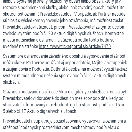
alebo v Systéme je šírený nezákonný obsah alebo obsah, ktorý je v
rozpore s podmienkami služby, alebo inak závadný obsah, môže túto
skutočnosť oznámiť Prevádzkovateľovi. V prípade, ak Partner nebude
súhlasiť s výsledkom vybavenia jeho oznámenia, má možnosť zaslať
Prevádzkovateľovi sťažnosť, pričom Prevádzkovateľ za týmto účelom
zaviedol systém podľa čl. 20 Aktu o digitálnych službách. Kontaktné
miesta na zasielanie oznámení a sťažností podľa tohto bodu sú
uvedené na stránke
https://www.ticketportal.sk/Article/7470
.
Systém pre oznamovanie závadného obsahu a vybavovanie sťažností
môžu okrem Partnerov používať aj usporiadatelia, Majitelia vstupeniek
a záujemcovia o Podujatie. Dotknutá osoba má možnosť využiť taktiež
systém mimosúdneho riešenia sporov podľa čl. 21 Aktu o digitálnych
službách.
Sťažnosti podávané na základe Aktu o digitálnych službách musia byť
Prevádzkovateľovi doručené do šiestich mesiacov odo dňa, kedy bol
sťažovateľ informovaný o rozhodnutí o jeho sťažnosti podľa čl. 16 ods.
5 alebo čl. 17 Aktu o digitálnych službách.
Prevádzkovateľ neuplatňuje pozastavovanie vybavovania oznámení a
sťažností podaných prostredníctvom mechanizmov podľa Aktu o