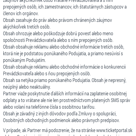
prepojených osôb, ich zamestnancov, ich štatutárnych zástupcov a
členov ich orgánov.
Obsah zasahuje do práv alebo právom chránených záujmov
akýchkoľvek tretích osôb.
Obsah ohrozuje alebo poškodzuje dobrú povesť alebo meno
spoločnosti Prevádzkovateľa alebo s ním prepojených osôb.
Obsah obsahuje reklamu alebo obchodné informácie tretích osôb,
ktorá nie je podstatou ponúkaného Podujatia, a priamo nesúvisí s
ponúkaným Podujatím.
Obsah obsahuje reklamu alebo obchodné informácie o konkurencii
Prevádzkovateľa alebo s ňou prepojených osôb.
Obsah sa netýka priamo ponúkaného Podujatia. Obsah je nepresný,
neúplný alebo neaktuálny.
Partner viaže poskytnutie ďalších informácií na zaplatenie osobitnej
odplaty a to vrátane ale nie len prostredníctvom platených SMS správ
alebo volaní na telefónne čísla s osobitnou tarifou.
Obsah je závadný z iných dôvodov podľa Zmluvy o spolupráci,
Osobitných obchodných podmienok alebo právnych predpisov.
V prípade, ak Partner má podozrenie, že na stránke www.ticketportal.sk