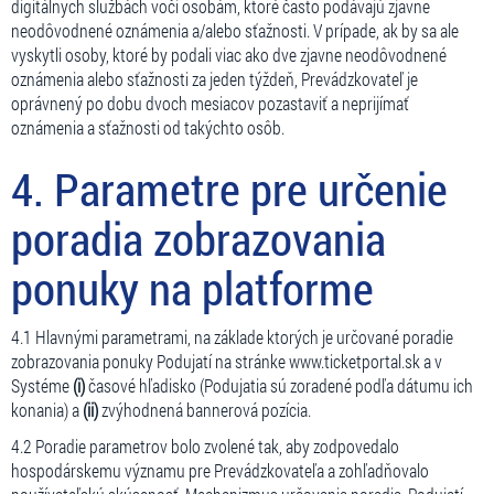
digitálnych službách voči osobám, ktoré často podávajú zjavne
neodôvodnené oznámenia a/alebo sťažnosti. V prípade, ak by sa ale
vyskytli osoby, ktoré by podali viac ako dve zjavne neodôvodnené
oznámenia alebo sťažnosti za jeden týždeň, Prevádzkovateľ je
oprávnený po dobu dvoch mesiacov pozastaviť a neprijímať
oznámenia a sťažnosti od takýchto osôb.
4. Parametre pre určenie
poradia zobrazovania
ponuky na platforme
4.1 Hlavnými parametrami, na základe ktorých je určované poradie
zobrazovania ponuky Podujatí na stránke www.ticketportal.sk a v
Systéme
(i)
časové hľadisko (Podujatia sú zoradené podľa dátumu ich
konania) a
(ii)
zvýhodnená bannerová pozícia.
4.2 Poradie parametrov bolo zvolené tak, aby zodpovedalo
hospodárskemu významu pre Prevádzkovateľa a zohľadňovalo