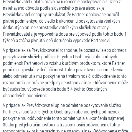
Prevádzkovateľ uplatní právo na ukončenie poskytovania služieb z
naliehavého dôvodu podľa slovenského práva alebo ak je
Prevádzkovateľ schopný preukázať, že Partner opakovane porušil
platné podmienkyu, čo viedlo k ukončeniu poskytovania všetkých
dotknutých online sprostredkovateľských služieb zo strany
Prevádzkovateľa, je výpovedná doba pre výpoveď podľa tohto bodu 1
týždeň a začína plynúť v deň doručenia výpovede Partnerovi.
V prípade, ak sa Prevádzkovateľ rozhodne, že pozastaví alebo obmedzí
poskytovanie služieb podľa čl. 5 týchto Osobitných obchodných
podmienok Partnerovi vo vzťahu k určitým produktom, ktoré Partner
ponúka, najneskôr v deň účinnosti tohto pozastavenia, obmedzenia
alebo odmietnutia mu poskytne na trvalom nosiči odôvodnenie tohto
rozhodnutia, ak právne predpisy neustanovia inak. Odôvodnenie môže
byť súčasťou výpovede podľa bodu 5.4 týchto Osobitných
obchodných podmienok.
V prípade, ak Prevádzkovateľ úplne odmietne poskytovanie služieb
Partnerovi podľa čl. 5 týchto Osobitných obchodných podmienok,
poskytne mu odôvodnenie tohto odmietnutia a ukončenia najmenej
30 dní pred jeho účinnosťou na trvalom nosiči odôvodnenie tohto
rozhodnutia, ak právne predpisy neustanovia inak. Odôvodnenie môže