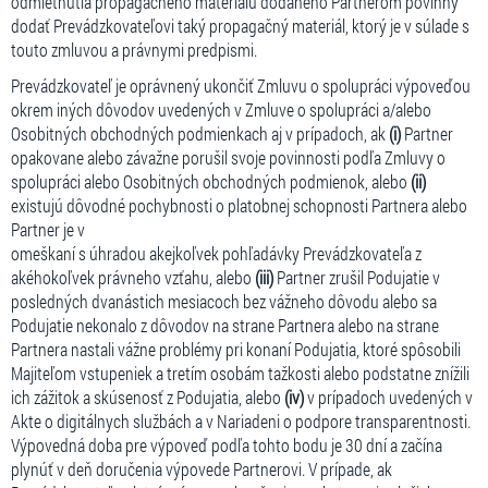
odmietnutia propagačného materiálu dodaného Partnerom povinný
dodať Prevádzkovateľovi taký propagačný materiál, ktorý je v súlade s
touto zmluvou a právnymi predpismi.
Prevádzkovateľ je oprávnený ukončiť Zmluvu o spolupráci výpoveďou
okrem iných dôvodov uvedených v Zmluve o spolupráci a/alebo
Osobitných obchodných podmienkach aj v prípadoch, ak
(i)
Partner
opakovane alebo závažne porušil svoje povinnosti podľa Zmluvy o
spolupráci alebo Osobitných obchodných podmienok, alebo
(ii)
existujú dôvodné pochybnosti o platobnej schopnosti Partnera alebo
Partner je v
omeškaní s úhradou akejkoľvek pohľadávky Prevádzkovateľa z
akéhokoľvek právneho vzťahu, alebo
(iii)
Partner zrušil Podujatie v
posledných dvanástich mesiacoch bez vážneho dôvodu alebo sa
Podujatie nekonalo z dôvodov na strane Partnera alebo na strane
Partnera nastali vážne problémy pri konaní Podujatia, ktoré spôsobili
Majiteľom vstupeniek a tretím osobám tažkosti alebo podstatne znížili
ich zážitok a skúsenosť z Podujatia, alebo
(iv)
v prípadoch uvedených v
Akte o digitálnych službách a v Nariadeni o podpore transparentnosti.
Výpovedná doba pre výpoveď podľa tohto bodu je 30 dní a začína
plynúť v deň doručenia výpovede Partnerovi. V prípade, ak