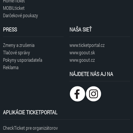
HomeTicket
MOBILticket
Darčekové poukazy
PRESS
NAŠA SIEŤ
Zmeny a zrušenia
www.ticketportal.cz
Tlačové správy
www.goout.sk
Pokyny usporiadateľa
www.goout.cz
Reklama
NÁJDETE NÁS AJ NA
APLIKÁCIE TICKETPORTAL
CheckTicket pre organizátorov