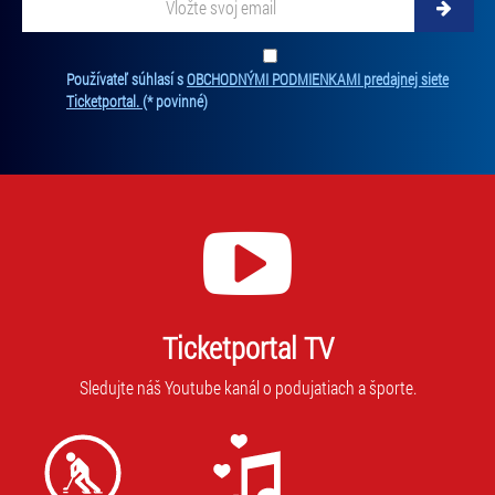
svoj
email
Zadajte
svoju
Ten
Používateľ súhlasí s
OBCHODNÝMI PODMIENKAMI predajnej siete
e-
súh
Ticketportal.
(* povinné)
mailovú
je
adresu,
pov
na
na
ktorú
odb
new
vám
Bez
budeme
súh
zasielať
nie
novinky.
je
Vaša
mo
adresa
Ticketportal TV
vás
nebude
prih
zdieľaná
Sledujte náš Youtube kanál o podujatiach a športe.
na
s
odb
tretími
stranami.