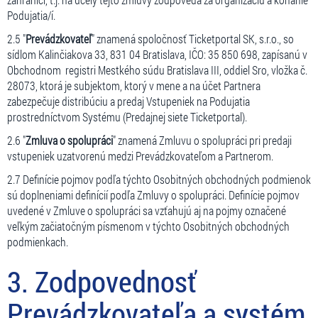
Podujatia/í.
2.5 "
Prevádzkovateľ
" znamená spoločnosť Ticketportal SK, s.r.o., so
sídlom Kalinčiakova 33, 831 04 Bratislava, IČO: 35 850 698, zapísanú v
Obchodnom registri Mestkého súdu Bratislava III, oddiel Sro, vložka č.
28073, ktorá je subjektom, ktorý v mene a na účet Partnera
zabezpečuje distribúciu a predaj Vstupeniek na Podujatia
prostredníctvom Systému (Predajnej siete Ticketportal).
2.6 "
Zmluva o spolupráci
" znamená Zmluvu o spolupráci pri predaji
vstupeniek uzatvorenú medzi Prevádzkovateľom a Partnerom.
2.7 Definície pojmov podľa týchto Osobitných obchodných podmienok
sú doplneniami definícií podľa Zmluvy o spolupráci. Definície pojmov
uvedené v Zmluve o spolupráci sa vzťahujú aj na pojmy označené
veľkým začiatočným písmenom v týchto Osobitných obchodných
podmienkach.
3. Zodpovednosť
Prevádzkovateľa a systém