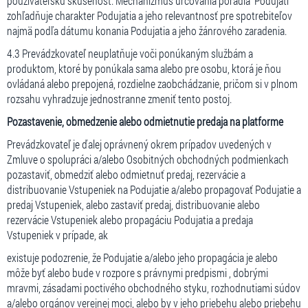
používateľskú skúsenosť. Mechanizmus určovania poradia Podujatí
zohľadňuje charakter Podujatia a jeho relevantnosť pre spotrebiteľov
najmä podľa dátumu konania Podujatia a jeho žánrového zaradenia.
4.3 Prevádzkovateľ neuplatňuje voči ponúkaným službám a
produktom, ktoré by ponúkala sama alebo pre osobu, ktorá je ňou
ovládaná alebo prepojená, rozdielne zaobchádzanie, pričom si v plnom
rozsahu vyhradzuje jednostranne zmeniť tento postoj.
Pozastavenie, obmedzenie alebo odmietnutie predaja na platforme
Prevádzkovateľ je ďalej oprávnený okrem prípadov uvedených v
Zmluve o spolupráci a/alebo Osobitných obchodných podmienkach
pozastaviť, obmedziť alebo odmietnuť predaj, rezervácie a
distribuovanie Vstupeniek na Podujatie a/alebo propagovať Podujatie a
predaj Vstupeniek, alebo zastaviť predaj, distribuovanie alebo
rezervácie Vstupeniek alebo propagáciu Podujatia a predaja
Vstupeniek v prípade, ak
existuje podozrenie, že Podujatie a/alebo jeho propagácia je alebo
môže byť alebo bude v rozpore s právnymi predpismi , dobrými
mravmi, zásadami poctivého obchodného styku, rozhodnutiami súdov
a/alebo orgánov verejnej moci, alebo by v jeho priebehu alebo priebehu