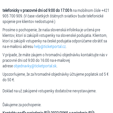
telefonicky v pracovné dni od 9:00 do 17:00 h
na mobilnom čísle +421
905 700 909. (V čase všetkých štátnych sviatkov bude telefonické
spojenie pre klientov nedostupné.)
Prosíme o pochopenie, že naša slovenská infolinka je určená pre
klientov, ktorí si zakúpili vstupenky na slovenské podujatia. Klientom,
ktorí si zakúpili vstupenky na české podujatia odporúčame obrátiť sa
na e-mailovú adresu
help@ticketportal.cz
.
V prípade, že máte záujem o hromadnú objednávku kontaktujte nás v
pracovné dni od 9:00 do 16:00 na e-mailovej
adrese
objednavky@ticketportal.sk
.
Upozorňujeme, že za hromadné objednávky účtujeme poplatok od 5 €
do 50 €.
Doklad na už zakúpené vstupenky dodatočne nevystavujeme.
Ďakujeme za pochopenie.
Kontakty podľa nariadenia (EÚ) 2022/2065 a nariadenia (EÚ)