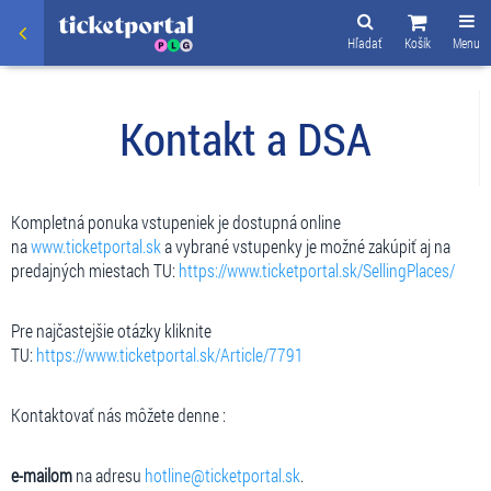
Hľadať
Košík
Menu
Kontakt a DSA
Kompletná ponuka vstupeniek je dostupná online
na
www.ticketportal.sk
a vybrané vstupenky je možné zakúpiť aj na
predajných miestach TU:
https://www.ticketportal.sk/SellingPlaces/
Pre najčastejšie otázky kliknite
TU:
https://www.ticketportal.sk/Article/7791
Kontaktovať nás môžete denne :
e-mailom
na adresu
hotline@ticketportal.sk
.