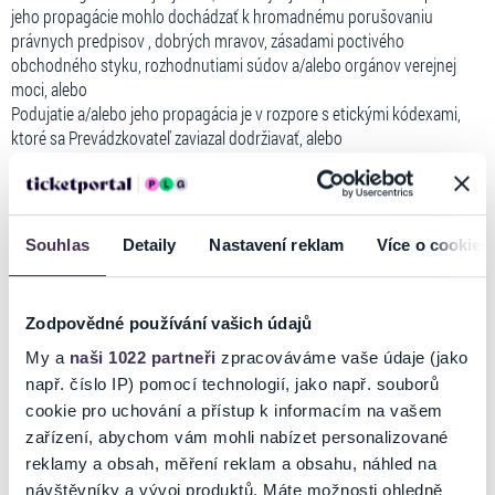
jeho propagácie mohlo dochádzať k hromadnému porušovaniu
právnych predpisov , dobrých mravov, zásadami poctivého
obchodného styku, rozhodnutiami súdov a/alebo orgánov verejnej
moci, alebo
Podujatie a/alebo jeho propagácia je v rozpore s etickými kódexami,
ktoré sa Prevádzkovateľ zaviazal dodržiavať, alebo
Podujatie a/alebo jeho propagácia zasahuje alebo môže zasahovať do
práv a oprávnených záujmov akýchkoľvek osôb vrátane
Prevádzkovateľa a s ním prepojených osôb, ich zamestnancov, ich
štatutárnych zástupcov a členov ich orgánov, alebo
Souhlas
Detaily
Nastavení reklam
Více o cookies
Podujatie a/alebo jeho propagácia zasahuje alebo môže zasahovať do
práv alebo právom chránených záujmov akýchkoľvek tretích osôb,
alebo
Zodpovědné používání vašich údajů
Podujatie a/alebo jeho propagácia ohrozuje alebo poškodzuje dobrú
povesť alebo meno spoločnosti Prevádzkovateľa alebo s ním
My a
naši 1022 partneři
zpracováváme vaše údaje (jako
prepojených osôb, alebo
např. číslo IP) pomocí technologií, jako např. souborů
Podujatie a/alebo jeho propagácia obsahuje reklamu alebo obchodné
cookie pro uchování a přístup k informacím na vašem
informácie tretích osôb, ktorá nie je podstatou ponúkaného Podujatia,
zařízení, abychom vám mohli nabízet personalizované
a priamo nesúvisí s ponúkaným Podujatím, alebo
reklamy a obsah, měření reklam a obsahu, náhled na
Podujatie a/alebo jeho propagácia obsahuje reklamu alebo obchodné
návštěvníky a vývoj produktů. Máte možnosti ohledně