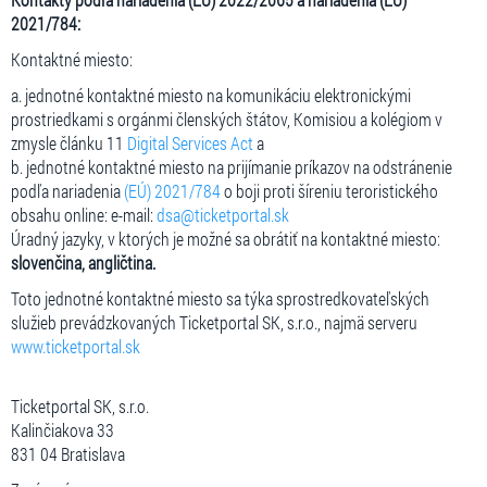
2021/784:
Kontaktné miesto:
a. jednotné kontaktné miesto na komunikáciu elektronickými
prostriedkami s orgánmi členských štátov, Komisiou a kolégiom v
zmysle článku 11
Digital Services Act
a
b. jednotné kontaktné miesto na prijímanie príkazov na odstránenie
podľa nariadenia
(EÚ) 2021/784
o boji proti šíreniu teroristického
obsahu online: e-mail:
dsa@ticketportal.sk
Úradný jazyky, v ktorých je možné sa obrátiť na kontaktné miesto:
slovenčina, angličtina.
Toto jednotné kontaktné miesto sa týka sprostredkovateľských
služieb prevádzkovaných Ticketportal SK, s.r.o., najmä serveru
www.ticketportal.sk
Ticketportal SK, s.r.o.
Kalinčiakova 33
831 04 Bratislava