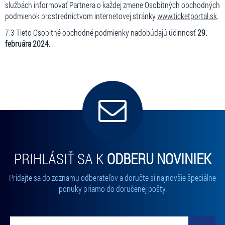
službách informovať Partnera o každej zmene Osobitných obchodných
podmienok prostredníctvom internetovej stránky
www.ticketportal.sk
.
7.3 Tieto Osobitné obchodné podmienky nadobúdajú účinnosť
29.
februára 2024
.
PRIHLÁSIŤ SA K
ODBERU NOVINIEK
Pridajte sa do zoznamu odberateľov a doručte si najnovšie špeciálne
ponuky priamo do doručenej pošty.
Vložte