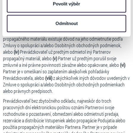
propagačného materiálu v prípadoch,
personalizaci obsahu a reklam. Tyto informace můžeme
Povolit výběr
také sdílet se svými partnery pro sociální média, inzerci
ak takýto propagačný materiál
(i)
je v rozpore s pravidlami uvedenými v
a analýzy. Partneři tyto údaje mohou zkombinovat s
bodoch 3.1 a/alebo 5.1 Osobitných obchodných podmienok, alebo
(ii)
Odmítnout
dalšími informacemi, které jste jim poskytli nebo které
nezodpovedá uzatvorenej dohode o jeho použití, alebo
(iii)
Prevádzkovateľ má dôvodné pochybnosti o tom, že u tohto
získali v důsledku toho, že používáte jejich služby. Jaké
propagačného materiálu existuje dôvod na jeho odmietnutie podľa
typy cookies používáme, naleznete níže. Možnosti
Zmluvy o spolupráci a/alebo Osobitných obchodných podmienok,
zpracování upravíte zaškrtnutím příslušné varianty. Svoji
alebo
(iv)
Prevádzkovateľ už predtým odmietol iný Partnerov
volbu můžete kdykoliv změnit v zápatí stránky v záložce
propagačný materiál, alebo
(v)
Partner už predtým porušil svoje
„Cookies a jejich nastavení“.
zmluvné a iné právne povinnosti závažne alebo opakovane, alebo
(vi)
Partner je v omeškaní so zaplatením akejkoľvek pohľadávky
Prevádzkovateľa, alebo
(viii)
z akýchkoľvek iných dôvodov uvedených v
Zmluve o spolupráci a/alebo Osobitných obchodných podmienkach
alebo právnych predpisoch.
Prevádzkovateľ bez zbytočného odkladu, najneskôr do troch
pracovných dní elektronickou poštou oznámi Partnerovi svoje
rozhodnutie o pozastavení, obmedzení alebo odmietnutí predaja,
rezervácie a distribúcie Vstupeniek alebo propagácie Podujatia alebo
použitia propagačných materiálov Partnera. Partner je v prípade