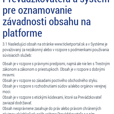
pre oznamovanie
závadnosti obsahu na
platforme
3.1 Nasledujúci obsah na stránke www.ticketportal.sk a v Systéme je
považovaný za nezákonný alebo v rozpore s podmienkami používania
súvisiacich služieb:
Obsah je v rozpore s právnymi predpismi, najmä ale nie len s Trestným
zákonom a zákonom o priestupkoch. Obsah je v rozpore s dobrými
mravmi.
Obsah je v rozpore so zásadami poctivého obchodného styku.
Obsah je v rozpore s rozhodnutiami súdov a/alebo orgánov verejnej
moci.
Obsah je v rozpore s etickými kódexami, ktoré sa Prevádzkovateľ
zaviazal dodržiavať.
Obsah neoprávnene zasahuje do práv alebo právom chránených
záujmov akýchkoľvek osôb vrátane Prevádzkovateľa a s ním