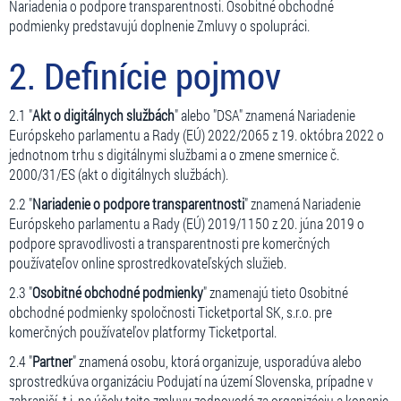
Nariadenia o podpore transparentnosti. Osobitné obchodné
podmienky predstavujú doplnenie Zmluvy o spolupráci.
2. Definície pojmov
2.1 "
Akt o digitálnych službách
" alebo "DSA" znamená Nariadenie
Európskeho parlamentu a Rady (EÚ) 2022/2065 z 19. októbra 2022 o
jednotnom trhu s digitálnymi službami a o zmene smernice č.
2000/31/ES (akt o digitálnych službách).
2.2 "
Nariadenie o podpore transparentnosti
" znamená Nariadenie
Európskeho parlamentu a Rady (EÚ) 2019/1150 z 20. júna 2019 o
podpore spravodlivosti a transparentnosti pre komerčných
používateľov online sprostredkovateľských služieb.
2.3 "
Osobitné obchodné podmienky
" znamenajú tieto Osobitné
obchodné podmienky spoločnosti Ticketportal SK, s.r.o. pre
komerčných používateľov platformy Ticketportal.
2.4 "
Partner
" znamená osobu, ktorá organizuje, usporadúva alebo
sprostredkúva organizáciu Podujatí na území Slovenska, prípadne v
zahraničí, t.j. na účely tejto zmluvy zodpovedá za organizáciu a konanie