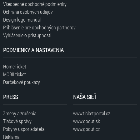
Všeobecné obchodné podmienky
Ochrana osobných údajov
Design logo manuál
Prihlásenie pre obchodných partnerov
Vyhlásenie o prístupnosti
PODMIENKY A NASTAVENIA
HomeTicket
MOBILticket
Darčekové poukazy
PRESS
NAŠA SIEŤ
Zmeny a zrušenia
www.ticketportal.cz
Tlačové správy
www.goout.sk
Pokyny usporiadateľa
www.goout.cz
Reklama