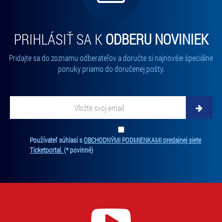
PRIHLÁSIŤ SA K
ODBERU NOVINIEK
Pridajte sa do zoznamu odberateľov a doručte si najnovšie špeciálne
ponuky priamo do doručenej pošty.
Vložte
svoj
email
Zadajte
svoju
Ten
Používateľ súhlasí s
OBCHODNÝMI PODMIENKAMI predajnej siete
e-
súh
Ticketportal.
(* povinné)
mailovú
je
adresu,
pov
na
na
ktorú
odb
new
vám
Bez
budeme
súh
zasielať