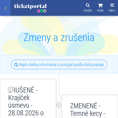
Hľadať
Košík
Menu
Zmeny a zrušenia
Nájdi všetky informácie o podujatí podľa čísla predaja
ZRUŠENÉ -
Krajíček
úsmevu -
ZMENENÉ -
28.08.2026 o
Temné kecy -