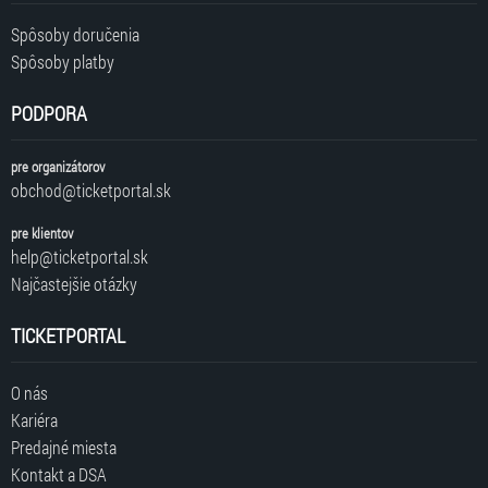
Spôsoby doručenia
Spôsoby platby
PODPORA
pre organizátorov
obchod@ticketportal.sk
pre klientov
help@ticketportal.sk
Najčastejšie otázky
TICKETPORTAL
O nás
Kariéra
Predajné miesta
Kontakt a DSA