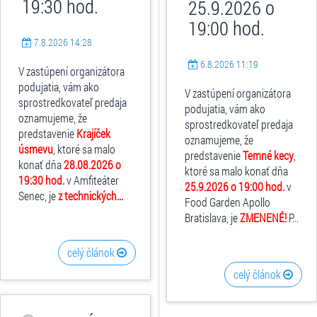
19:30 hod.
25.9.2026 o
19:00 hod.
7.8.2026 14:28
6.8.2026 11:19
V zastúpení organizátora
podujatia, vám ako
V zastúpení organizátora
sprostredkovateľ predaja
podujatia, vám ako
oznamujeme, že
sprostredkovateľ predaja
predstavenie
Krajíček
oznamujeme, že
úsmevu
, ktoré sa malo
predstavenie
Temné kecy
,
konať dňa
28.08.2026 o
ktoré sa malo konať dňa
19:30 hod.
v Amfiteáter
25.9.2026 o 19:00 hod.
v
Senec, je
z technických...
Food Garden Apollo
Bratislava, je
ZMENENÉ!
P...
celý článok
celý článok