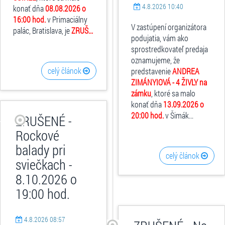
4.8.2026 10:40
konať dňa
08.08.2026 o
16:00 hod.
v Primaciálny
V zastúpení organizátora
palác, Bratislava, je
ZRUŠ...
podujatia, vám ako
sprostredkovateľ predaja
oznamujeme, že
celý článok
predstavenie
ANDREA
ZIMÁNYIOVÁ - 4 ŽIVLY na
zámku
, ktoré sa malo
konať dňa
13.09.2026 o
20:00 hod.
v Šimák...
ZRUŠENÉ -
Rockové
balady pri
celý článok
sviečkach -
8.10.2026 o
19:00 hod.
4.8.2026 08:57