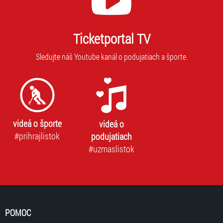
nie
novinky.
je
Vaša
mo
adresa
Ticketportal TV
vás
nebude
prih
zdieľaná
Sledujte náš Youtube kanál o podujatiach a športe.
na
s
odb
tretími
stranami.
videá o športe
videá o
#prihrajlistok
podujatiach
#uzmaslistok
POMOC