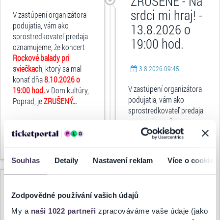
ZRUŠENÉ - Na
srdci mi hraj! -
V zastúpení organizátora
podujatia, vám ako
13.8.2026 o
sprostredkovateľ predaja
19:00 hod.
oznamujeme, že koncert
Rockové balady pri
sviečkach
, ktorý sa mal
3.8.2026 09:45
konať dňa
8.10.2026 o
V zastúpení organizátora
19:00 hod.
v Dom kultúry,
podujatia, vám ako
Poprad, je
ZRUŠENÝ...
sprostredkovateľ predaja
oznamujeme, že
predstavenie
Na srdci mi
celý článok
hraj!
, ktoré sa malo konať
dňa
13.8.2026 o 19:00
Souhlas
Detaily
Nastavení reklam
Více o cookies
hod.
v Amfiteáter Trnava, je
ZRUŠENÉ...
ZRUŠENÉ -
Zodpovědné používání vašich údajů
Orchester
My a
naši 1022 partneři
zpracováváme vaše údaje (jako
Karola
celý článok