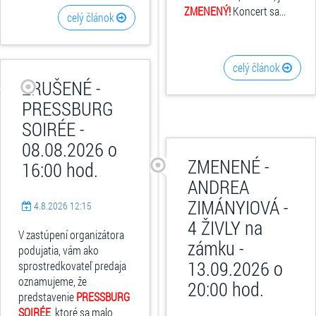
ZMENENÝ!
Koncert sa...
celý článok
celý článok
ZRUŠENÉ -
PRESSBURG
SOIRÉE -
08.08.2026 o
ZMENENÉ -
16:00 hod.
ANDREA
ZIMÁNYIOVÁ -
4.8.2026 12:15
4 ŽIVLY na
V zastúpení organizátora
zámku -
podujatia, vám ako
13.09.2026 o
sprostredkovateľ predaja
oznamujeme, že
20:00 hod.
predstavenie
PRESSBURG
SOIRÉE
, ktoré sa malo