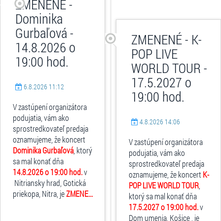
ZMENENÉ -
Dominika
Gurbaľová -
ZMENENÉ - K-
14.8.2026 o
POP LIVE
19:00 hod.
WORLD TOUR -
17.5.2027 o
6.8.2026 11:12
19:00 hod.
V zastúpení organizátora
podujatia, vám ako
4.8.2026 14:06
sprostredkovateľ predaja
oznamujeme, že koncert
V zastúpení organizátora
Dominika Gurbaľová
, ktorý
podujatia, vám ako
sa mal konať dňa
sprostredkovateľ predaja
14.8.2026 o 19:00 hod.
v
oznamujeme, že koncert
K-
Nitriansky hrad, Gotická
POP LIVE WORLD TOUR
,
priekopa, Nitra, je
ZMENE...
ktorý sa mal konať dňa
17.5.2027 o 19:00 hod.
v
Dom umenia, Košice , je