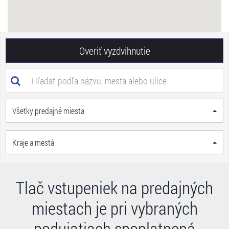
Overiť vyzdvihnutie
Všetky predajné miesta
Kraje a mestá
Tlač vstupeniek na predajných
miestach je pri vybraných
podujatiach spoplatnená