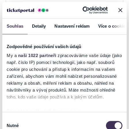
Souhlas
Detaily
Nastavení reklam
Více o cookies
CK Eurotour, s.r.o.
Zodpovědné používání vašich údajů
Hlavná 52
Stropkov
My a
naši 1022 partneři
zpracováváme vaše údaje (jako
Prešovský kraj
např. číslo IP) pomocí technologií, jako např. souborů
0948/987 822
cookie pro uchování a přístup k informacím na vašem
eurotoursp@gmail.com
zařízení, abychom vám mohli nabízet personalizované
reklamy a obsah, měření reklam a obsahu, náhled na
Prevádzka
návštěvníky a vývoj produktů. Máte možnosti ohledně
Po-Pia: 8:00 - 15:00
toho, kdo vaše údaje používá a k jakým účelům.
Zobraziť na mape
Pokud to povolíte, rádi bychom také:
Shromažďovali informace o vaší geografické poloze,
Výběr
Nutné
které mohou být přesné na několik metrů
souhlasu