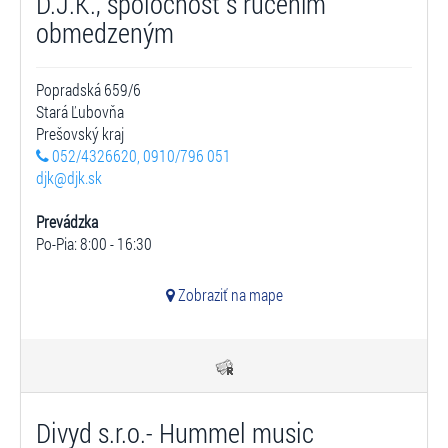
D.J.K., spoločnosť s ručením
obmedzeným
Popradská 659/6
Stará Ľubovňa
Prešovský kraj
052/4326620, 0910/796 051
djk@djk.sk
Prevádzka
Po-Pia: 8:00 - 16:30
Zobraziť na mape
Divyd s.r.o.- Hummel music