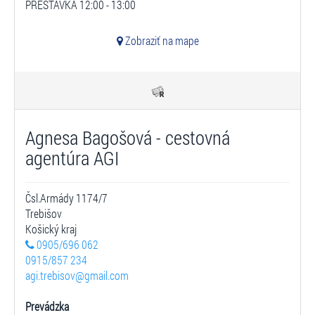
PRESTÁVKA 12:00 - 13:00
Zobraziť na mape
Agnesa Bagošová - cestovná
agentúra AGI
Čsl.Armády 1174/7
Trebišov
Košický kraj
0905/696 062
0915/857 234
agi.trebisov@gmail.com
Prevádzka