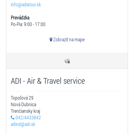
info@adatour.sk
Prevádzka
Po-Pia: 9:00 - 17:00
Zobraziť na mape
ADI - Air & Travel service
Topoľová 29
Nová Dubnica
Trenčiansky kraj
042/4433842
adind@adi.sk