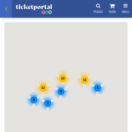
Hľadať
Košík
Menu
10
11
12
4
9
8
3