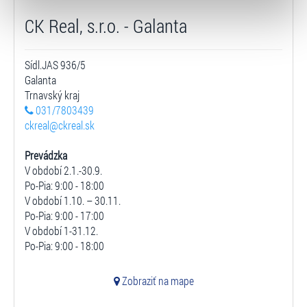
typy cookies používáme, naleznete níže. Možnosti
zpracování upravíte zaškrtnutím příslušné varianty. Svoji
CK Real, s.r.o. - Galanta
volbu můžete kdykoliv změnit v zápatí stránky v záložce
„Cookies a jejich nastavení“.
Sídl.JAS 936/5
Galanta
Trnavský kraj
031/7803439
ckreal@ckreal.sk
Prevádzka
V období 2.1.-30.9.
Po-Pia: 9:00 - 18:00
V období 1.10. – 30.11.
Po-Pia: 9:00 - 17:00
V období 1-31.12.
Po-Pia: 9:00 - 18:00
Zobraziť na mape