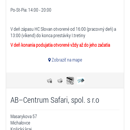
Po-St-Pia: 14:00 - 20:00
V deň zápasu HC Slovan otvorené od 16:00 (pracovný deň) a
13:00 (víkend) do konca prestávky I.tretiny
V deň konania podujatia otvorené vždy až do jeho začatia
Zobraziť na mape
AB–Centrum Safari, spol. s r.o
Masarykova 57
Michalovce
Košický kraj