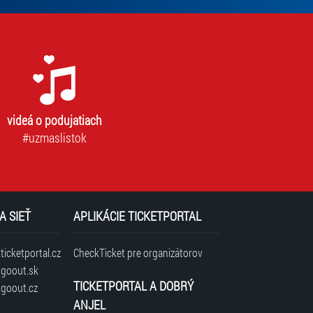
povinný
na
odber
newslettra.
Bez
súhlasu
nie
je
videá o podujatiach
možné
vás
#uzmaslistok
prihlásiť
na
odber.
A SIEŤ
APLIKÁCIE TICKETPORTAL
icketportal.cz
CheckTicket pre organizátorov
goout.sk
TICKETPORTAL A DOBRÝ
goout.cz
ANJEL