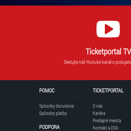
mailovú
adresu,
na
ktorú
vám
budeme
zasielať
novinky.
Ticketportal TV
Vaša
adresa
Sledujte náš Youtube kanál o podujati
nebude
zdieľaná
s
tretími
POMOC
TICKETPORTAL
stranami.
Spôsoby doručenia
O nás
Spôsoby platby
Kariéra
Predajné miesta
PODPORA
Kontakt a DSA