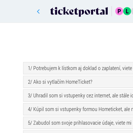
1/ Potrebujem k lístkom aj doklad o zaplatení, viete
2/ Ako si vytlačím HomeTicket?
3/ Uhradil som si vstupenky cez internet, ale stá
4/ Kúpil som si vstupenky formou Hometicket, ale n
5/ Zabudol som svoje prihlasovacie údaje, viete m