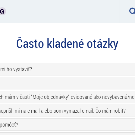
Často kladené otázky
 mi ho vystaviť?
le ich mám v časti "Moje objednávky" evidované ako nevybavenú/
eprišli mi na e-mail alebo som vymazal email. Čo mám robiť?
i pomôcť?