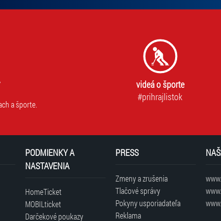
videá o športe
#prihrajlistok
ach a športe.
PODMIENKY A
PRESS
NAŠ
NASTAVENIA
Zmeny a zrušenia
www.t
Tlačové správy
www.
HomeTicket
Pokyny usporiadateľa
www.
MOBILticket
Reklama
Darčekové poukazy