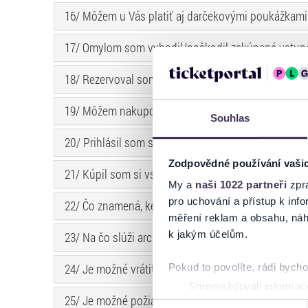
16/ Môžem u Vás platiť aj darčekovými poukážkami
17/ Omylom som vyhodil/poškodil zakúpené vstupe
18/ Rezervoval som si lístky na podujatie, ale nech
19/ Môžem nakupovať na Vašej stránke aj bez regis
Souhlas
20/ Prihlásil som sa cez Google účet a zakúpil som 
Zodpovědné používání vaši
21/ Kúpil som si vstupenky formou Hometicket ale 
My a
naši 1022 partneři
zpra
pro uchování a přístup k in
22/ Čo znamená, keď sa na stránke zobrazuje ``Doč
měření reklam a obsahu, náh
k jakým účelům.
23/ Na čo slúži archivačno-manipulačný poplatok?
24/ Je možné vrátiť archivačno-manipulačný, transa
Pokud to povolíte, rádi bych
Shromažďovali informace
25/ Je možné požiadať o výmenu vstupenky?
Identifikovali vaše zaříz
Výběr