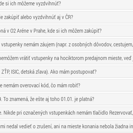
kde si ich môžeme vyzdvihnúť?
e zakúpiť alebo vyzdvihnúť aj v ČR?
oná v O2 Aréne v Prahe, kde si ich môžem zakúpiť?
 o vstupenky nemám záujem (napr. z osobných dôvodov, cestujem, 
emôžem vrátiť vstupenky na hociktorom predajnom mieste, veď je 
. ZŤP, ISIC, detská zľava). Ako mám postupovať?
ale nemám overovací kód, čo mám robiť?
 To znamená, že ešte aj toho 01.01. je platná?
. Nikde pri označených vstupenkách nemám tlačidlo Rezervovať, l
 mi nedal vedieť o zrušení, ani na mieste konania nebola žiadna i