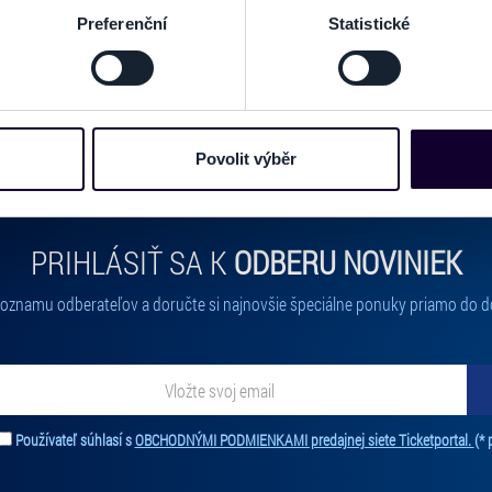
acováváme vaše osobní údaje, a nastavte si předvolby v
části s
Preferenční
Statistické
odvolat v části Prohlášení o souborech cookie.
e soubory cookies a další obdobné technologie (dále jen „cooki
nebo vaší aktivitě na našich webových stránkách. Tyto informa
mace používáme např. k analýze návštěvnosti webu nebo k perso
Povolit výběr
dílet se svými partnery pro sociální média, inzerci a analýzy. 
cemi, které jste jim poskytli nebo které získali v důsledku toho,
 naleznete níže. Možnosti zpracování upravíte zaškrtnutím přís
PRIHLÁSIŤ SA K
ODBERU NOVINIEK
atí stránky v záložce „Cookies a jejich nastavení“.
 zoznamu odberateľov a doručte si najnovšie špeciálne ponuky priamo do d
Používateľ súhlasí s
OBCHODNÝMI PODMIENKAMI predajnej siete Ticketportal.
(* 