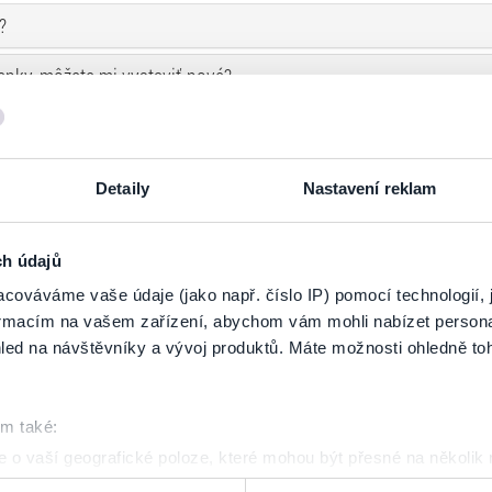
?
nky, môžete mi vystaviť nové?
cem všetky, dá sa rezervácia upraviť?
trácie?
Detaily
Nastavení reklam
si vstupenky online, na aký email mi ich doručíte?
ch údajů
uviedol som zlý email. Je možná oprava?
cováváme vaše údaje (jako např. číslo IP) pomocí technologií, 
formacím na vašem zařízení, abychom vám mohli nabízet person
asne sa nepredáva``?
led na návštěvníky a vývoj produktů. Máte možnosti ohledně to
kčný či iný poplatok?
om také:
 o vaší geografické poloze, které mohou být přesné na několik
ení pomocí aktivního skenování pro konkrétní charakteristiky (oti