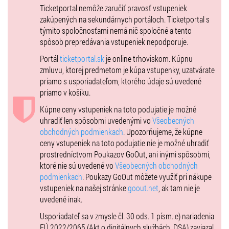
Ticketportal nemôže zaručiť pravosť vstupeniek
zakúpených na sekundárnych portáloch. Ticketportal s
týmito spoločnosťami nemá nič spoločné a tento
spôsob prepredávania vstupeniek nepodporuje.
Portál
ticketportal.sk
je online trhoviskom. Kúpnu
zmluvu, ktorej predmetom je kúpa vstupenky, uzatvárate
priamo s usporiadateľom, ktorého údaje sú uvedené
priamo v košíku.
Kúpne ceny vstupeniek na toto podujatie je možné
uhradiť len spôsobmi uvedenými vo
Všeobecných
obchodných podmienkach
. Upozorňujeme, že kúpne
ceny vstupeniek na toto podujatie nie je možné uhradiť
prostredníctvom Poukazov GoOut, ani inými spôsobmi,
ktoré nie sú uvedené vo
Všeobecných obchodných
podmienkach
. Poukazy GoOut môžete využiť pri nákupe
vstupeniek na našej stránke
goout.net
, ak tam nie je
uvedené inak.
Usporiadateľ sa v zmysle čl. 30 ods. 1 písm. e) nariadenia
EÚ 2022/2065 (Akt o digitálnych službách, DSA) zaviazal