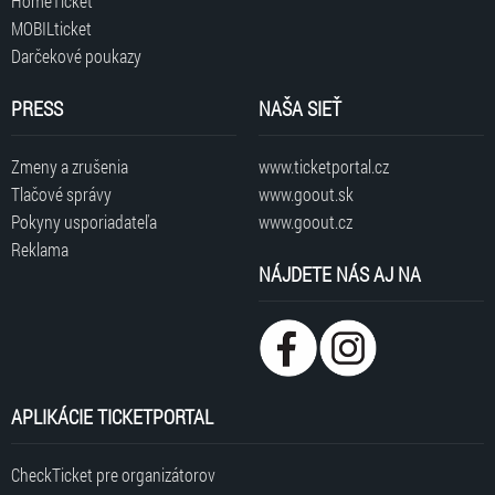
HomeTicket
MOBILticket
Darčekové poukazy
PRESS
NAŠA SIEŤ
Zmeny a zrušenia
www.ticketportal.cz
Tlačové správy
www.goout.sk
Pokyny usporiadateľa
www.goout.cz
Reklama
NÁJDETE NÁS AJ NA
APLIKÁCIE TICKETPORTAL
CheckTicket pre organizátorov