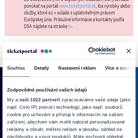
ponúkať na portáli
www.ticketportal.sk
, iba výrobky alebo
služby, ktoré sú v súlade s uplatniteľným právom
Európskej únie. Príslušné informácie a kontakty podľa
DSA nájdete na stránke
tu
.
Souhlas
Detaily
Nastavení reklam
Více o cookies
Zodpovědné používání vašich údajů
PRIHLÁSIŤ SA K
ODBERU NOVINIEK
My a
naši 1022 partneři
zpracováváme vaše údaje (jako
např. číslo IP) pomocí technologií, jako např. souborů
Pridajte sa do zoznamu odberateľov a doručte si najnovšie špeciálne
cookie pro uchování a přístup k informacím na vašem
ponuky priamo do doručenej pošty.
zařízení, abychom vám mohli nabízet personalizované
reklamy a obsah, měření reklam a obsahu, náhled na
Vložte svoj email
návštěvníky a vývoj produktů. Máte možnosti ohledně