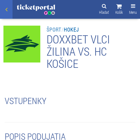
Hľadať
Košík
Menu
ŠPORT
/
HOKEJ
DOXXBET VLCI
ŽILINA VS. HC
KOŠICE
VSTUPENKY
POPIS PODUJATIA