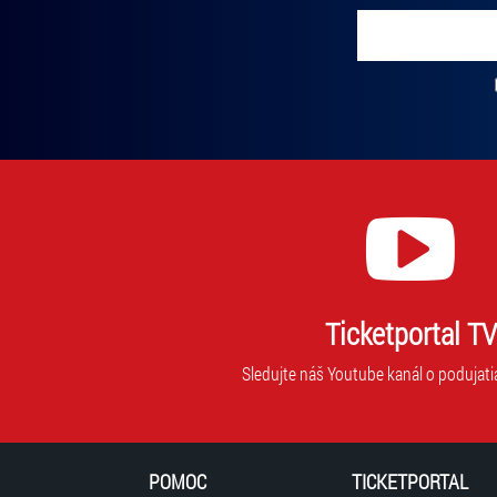
Vložte svoj email
Zadajte svoju e-mailovú adresu, na ktorú vám budeme zasiel
Ticketportal TV
Sledujte náš Youtube kanál o podujati
POMOC
TICKETPORTAL