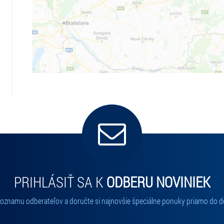
PRIHLÁSIŤ SA K
ODBERU NOVINIEK
 zoznamu odberateľov a doručte si najnovšie špeciálne ponuky priamo do d