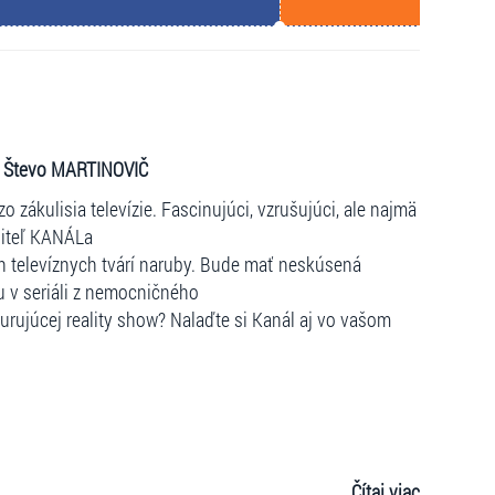
, Števo MARTINOVIČ
zákulisia televízie. Fascinujúci, vzrušujúci, ale najmä
jiteľ KANÁLa
h televíznych tvárí naruby. Bude mať neskúsená
u v seriáli z nemocničného
urujúcej reality show? Nalaďte si Kanál aj vo vašom
Čítaj viac