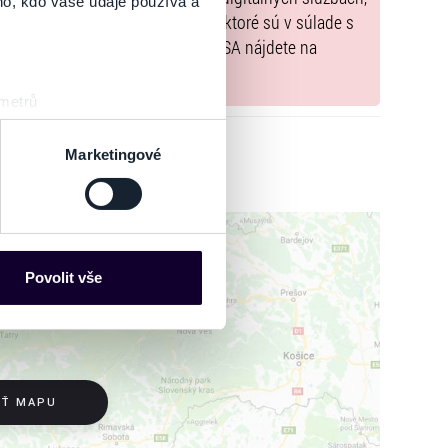
ho, kdo vaše údaje používá a
tal.sk
, iba výrobky alebo služby, ktoré sú v súlade s
né informácie a kontakty podľa DSA nájdete na
 metrů
sk prstu)
 podrobnostmi
. Svůj souhlas
Marketingové
es“), které mohou sbírat
ce mohou představovat
nalizaci obsahu a reklam.
Povolit vše
Partneři tyto údaje mohou
 že používáte jejich služby.
lušné varianty. Svoji volbu
IŤ MAPU