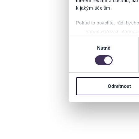
měření reklam a obsahu, náh
k jakým účelům.
Pokud to povolíte, rádi bych
Shromažďovali informace
Identifikovali vaše zaříz
Výběr
Zjistěte více o tom, jak zpr
Nutné
souhlasu
můžete kdykoliv změnit nebo 
Na těchto stránkách využívám
informace o vašem zařízení 
osobní údaje. Získané infor
Odmítnout
Tyto informace můžeme také s
zkombinovat s dalšími informa
Jaké typy cookies používáme,
můžete kdykoliv změnit v záp