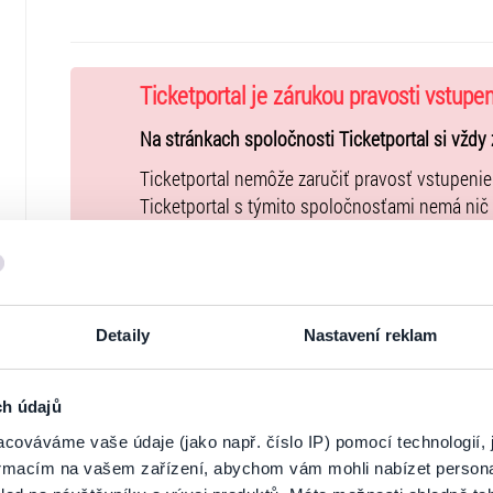
Hudba: Marián Čurko
Svetelný dizajn: Bohuš Trebatický
Predstavenie nie je vhodné pre mládež do 15 rokov.
Ticketportal je zárukou pravosti vstupe
Na stránkach spoločnosti Ticketportal si vždy 
Ticketportal nemôže zaručiť pravosť vstupeni
Ticketportal s týmito spoločnosťami nemá nič
nepodporuje.
Portál
ticketportal.sk
je online trhoviskom. Kú
uzatvárate priamo s usporiadateľom, ktorého 
Detaily
Nastavení reklam
Kúpne ceny vstupeniek na toto podujatie je 
Všeobecných obchodných podmienkach
. Upo
podujatie nie je možné uhradiť prostredníctvo
ch údajů
uvedené vo
Všeobecných obchodných podmi
cováváme vaše údaje (jako např. číslo IP) pomocí technologií, 
vstupeniek na našej stránke
goout.net
, ak tam
formacím na vašem zařízení, abychom vám mohli nabízet person
Usporiadateľ sa v zmysle čl. 30 ods. 1 písm. e