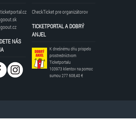
icketportal.cz
CheckTicket pre organizátorov
goout.sk
TICKETPORTAL A DOBRÝ
goout.cz
ANJEL
DETE NÁS
NA
K dnešnému dňu prispelo
prostredníctvom
Ticketportalu
103973 klientov
na pomoc
sumou
277 608,40 €