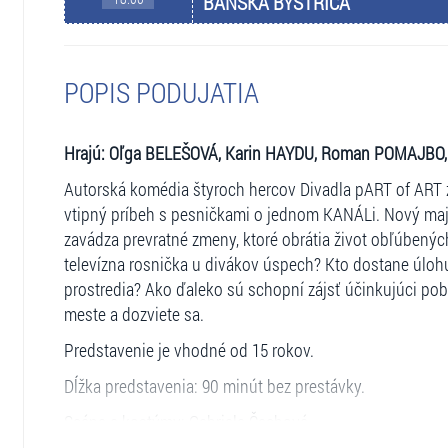
BANSKÁ BYSTRICA
POPIS PODUJATIA
Hrajú: Oľga BELEŠOVÁ, Karin HAYDU, Roman POMAJBO
Autorská komédia štyroch hercov Divadla pART of ART zo 
vtipný príbeh s pesničkami o jednom KANÁLi. Nový ma
zavádza prevratné zmeny, ktoré obrátia život obľúbenýc
televízna rosnička u divákov úspech? Kto dostane úloh
prostredia? Ako ďaleko sú schopní zájsť účinkujúci pob
meste a dozviete sa.
Predstavenie je vhodné od 15 rokov.
Dĺžka predstavenia: 90 minút bez prestávky.
Scéna a kostýmy: Gabriela Čechová