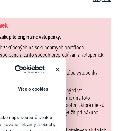
niek
zakúpite originálne vstupenky.
ek zakúpených na sekundárnych portáloch.
 spoločné a tento spôsob prepredávania vstupeniek
pnu zmluvu, ktorej predmetom je kúpa vstupenky,
údaje sú uvedené priamo v košíku.
Více o cookies
možné uhradiť len spôsobmi uvedenými vo
zorňujeme, že kúpne ceny vstupeniek na toto
m Poukazov GoOut, ani inými spôsobmi, ktoré nie sú
enkach
. Poukazy GoOut môžete využiť pri nákupe
jako např. souborů cookie
 nie je uvedené inak.
alizované reklamy a obsah,
) nariadenia EÚ 2022/2065 (Akt o digitálnych službách,