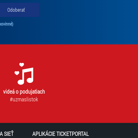
Odoberať
Tento súhlas je povinný na odber newslettra. Bez súhlasu nie je možné vás pr
povinné)
videá o podujatiach
#uzmaslistok
A SIEŤ
APLIKÁCIE TICKETPORTAL