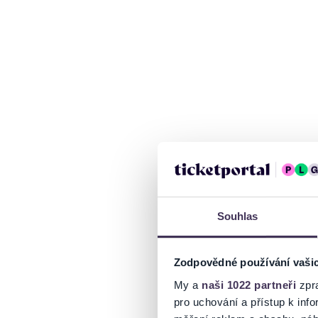
Souhlas
Zodpovědné používání vaši
My a
naši 1022 partneři
zpra
pro uchování a přístup k in