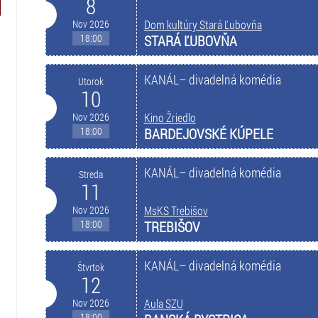
8
Nov 2026
Dom kultúry Stará Ľubovňa
18:00
STARÁ ĽUBOVŇA
KANÁL– divadelná komédia
Utorok
10
Nov 2026
Kino Žriedlo
18:00
BARDEJOVSKÉ KÚPELE
KANÁL– divadelná komédia
Streda
11
Nov 2026
MsKS Trebišov
18:00
TREBIŠOV
KANÁL– divadelná komédia
Štvrtok
12
Nov 2026
Aula SZU
18:00