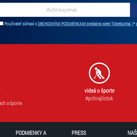
ať novinky. Vaša adresa nebude zdieľaná s tretími stranami.
Používateľ súhlasí s
OBCHODNÝMI PODMIENKAMI predajnej siete Ticketportal.
(* 
videá o športe
#prihrajlistok
ach a športe.
PODMIENKY A
PRESS
NAŠ