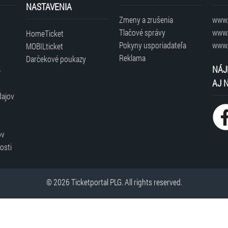
NASTAVENIA
Zmeny a zrušenia
www.t
Tlačové správy
www.
HomeTicket
Pokyny usporiadateľa
www.
MOBILticket
Reklama
Darčekové poukazy
NÁJ
é
AJ 
dajov
ov
osti
© 2026 Ticketportal PLG. All rights reserved.