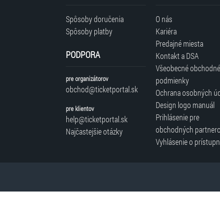
Spôsoby doručenia
O nás
Spôsoby platby
Kariéra
Predajné miesta
PODPORA
Kontakt a DSA
Všeobecné obchodn
pre organizátorov
podmienky
obchod@ticketportal.sk
Ochrana osobných ú
Design logo manuál
pre klientov
Prihlásenie pre
help@ticketportal.sk
obchodných partner
Najčastejšie otázky
Vyhlásenie o prístupn