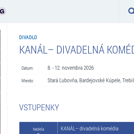
DIVADLO
KANÁL– DIVADELNÁ KOMÉ
8. - 12. novembra 2026
Dátum:
Stará Ľubovňa, Bardejovské Kúpele, Trebi
Miesto:
VSTUPENKY
KANÁL– divadelná komédia
Nedeľa