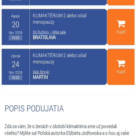
KLIMAKTÉRIUM 2 alebo ošiaľ
Piatok
menopauzy
20
Kúpiť
DK Ružinov - Veľká sála
Nov 2026
BRATISLAVA
19:00
KLIMAKTÉRIUM 2 alebo ošiaľ
Utorok
menopauzy
24
Kúpiť
Sála Strojár
Nov 2026
MARTIN
18:00
POPIS PODUJATIA
Zdá sa vám, že o ženách v období klimaktéria sme už povedali
všetko? Mýlite sa! Poľská autorka Elżbieta Jodłowska a s ňou aj vaše