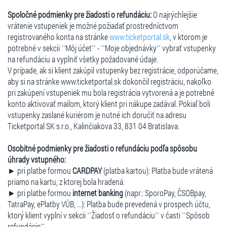
Spoločné podmienky pre žiadosti o refundáciu:
O najrýchlejšie
vrátenie vstupeniek je možné požiadať prostredníctvom
registrovaného konta na stránke
www.ticketportal.sk
, v ktorom je
potrebné v sekcii ``Môj účet`` - ``Moje objednávky`` vybrať vstupenky
na refundáciu a vyplniť všetky požadované údaje.
V prípade, ak si klient zakúpil vstupenky bez registrácie, odporúčame,
aby si na stránke www.ticketportal.sk dokončil registráciu, nakoľko
pri zakúpení vstupeniek mu bola registrácia vytvorená a je potrebné
konto aktivovať mailom, ktorý klient pri nákupe zadával. Pokiaľ boli
vstupenky zaslané kuriérom je nutné ich doručiť na adresu
Ticketportal SK s.r.o., Kalinčiakova 33, 831 04 Bratislava.
Osobitné podmienky pre žiadosti o refundáciu podľa spôsobu
úhrady vstupného:
► pri platbe formou
CARDPAY
(platba kartou): Platba bude vrátená
priamo na kartu, z ktorej bola hradená.
► pri platbe formou
internet banking
(napr.: SporoPay, ČSOBpay,
TatraPay, ePlatby VÚB, ...): Platba bude prevedená v prospech účtu,
ktorý klient vyplní v sekcii ``Žiadosť o refundáciu`` v časti ``Spôsob
refundácie``.