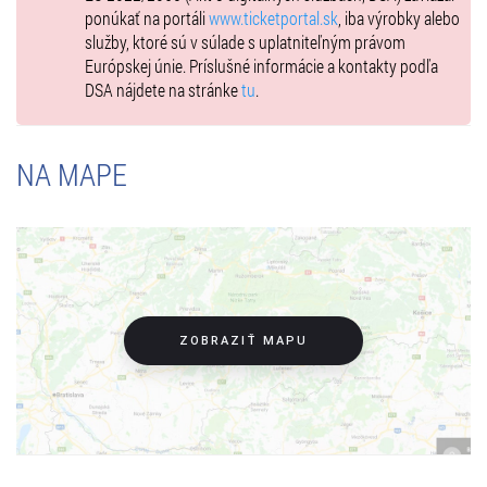
ponúkať na portáli
www.ticketportal.sk
, iba výrobky alebo
Čo na vás čaká? Množstvo komických situácií, oslobodzujúci smiech
služby, ktoré sú v súlade s uplatniteľným právom
a nejedno prekvapenie. Úplne nové, melodicky chytľavé pesničky s
Európskej únie. Príslušné informácie a kontakty podľa
vtipnými textami, ktoré si budete neustále pospevovať. Úsmevná
DSA nájdete na stránke
tu
.
choreografia, malebná dekorácia, fantastické kostýmy. Ale
predovšetkým nespútaná, nákazlivá, jedinečná energia, ktorú
herečky svojou hrou vytvárajú na javisku a delia sa o ňu s divákmi
NA MAPE
v sále. Mnohé z nich z predchádzajúceho
Klimaktéria
dôverne
poznáte. Pripoja sa k nim aj nové tváre, s ešte väčšou energiou
a odhodlaním vytvoriť neopakovateľný zážitok z tohto predstavenia.
Všetky protagonistky tejto inscenácie sú originálne a nezameniteľné
osobnosti. Ženy s veľkým srdcom!
Divadelný menopauzový ošiaľ pohltí každého. A predovšetkým toho,
kto to najmenej čaká. Tešíme sa na vás!
ZOBRAZIŤ MAPU
hrajú: Zuzana Tlučková / Dagmar Sanitrová, Gizela Oňová / Ľudmila
Lukačíková, Jana Valocká / Katarína Brychtová / Daniela Kuffelová,
Zuzana Vačková / Jeanette Švoňavská
preklad: Berta Bartsch, texty piesní: Martin Sarvaš, hudobná