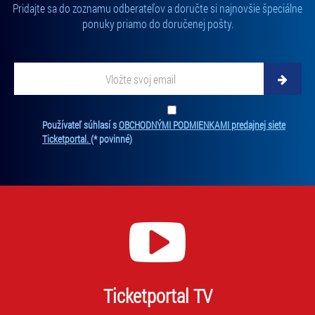
Pridajte sa do zoznamu odberateľov a doručte si najnovšie špeciálne
ponuky priamo do doručenej pošty.
Vložte svoj email
Zadajte svoju e-mailovú adresu, na ktorú vám budeme zasielať novinky.
Ten
Používateľ súhlasí s
OBCHODNÝMI PODMIENKAMI predajnej siete
Ticketportal.
(* povinné)
Ticketportal TV