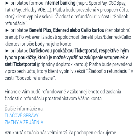
► pri platbe formou
internet banking
(napr.: SporoPay, ČSOBpay,
TatraPay, ePlatby VÚB, ...): Platba bude prevedená v prospech účtu,
ktorý klient vyplní v sekcii ``Žiadosť o refundáciu`` v časti ``Spôsob
refundácie``.
► pri platbe
Benefit Plus, Edenred alebo Callio kartou
(cez platobnú
bránu): Po vybavení žiadosti spoločnosť Benefit plus/Edenred/Callio
klientovi pripíše body na jeho konto.
► pri platbe
Darčekovou poukážkou Ticketportal, respektíve iným
typom poukážky, ktorú je možné využiť na zakúpenie vstupeniek v
sieti Ticketportal
(prípadný doplatok kartou): Platba bude prevedená
v prospech účtu, ktorý klient vyplní v sekcii ``Žiadosť o refundáciu`` v
časti ``Spôsob refundácie``.
Financie Vám budú refundované v zákonnej lehote od zaslania
žiadosti o refundáciu prostredníctvom Vášho konta.
Ďalšie informácie na:
TLAČOVÉ SPRÁVY
ZMENY A ZRUŠENIA
Vzniknutá situácia nás veľmi mrzí. Za pochopenie ďakujeme.