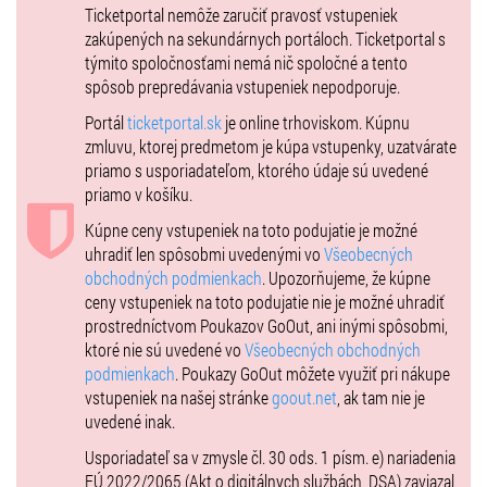
Ticketportal nemôže zaručiť pravosť vstupeniek
kaviareň a Kristínu za novú kamarátku. Tá sa volá Andrea – trochu
zakúpených na sekundárnych portáloch. Ticketportal s
bláznivá, trochu naivná, ale vždy usmievavá, citlivá duša
týmito spoločnosťami nemá nič spoločné a tento
v nespútanom tele. Spolumajiteľka ich spoločného podniku. Čo
spôsob prepredávania vstupeniek nepodporuje.
myslíte, aká atmosféra zavládne na tejto narodeninovej oslave? Máte
pravdu! Tam, kde sa stretne toľko rozdielnych žien, ktoré sa dlho
Portál
ticketportal.sk
je online trhoviskom. Kúpnu
nevideli a majú si toho toľko čo povedať, tam o dobrú náladu nie je
zmluvu, ktorej predmetom je kúpa vstupenky, uzatvárate
núdza!
priamo s usporiadateľom, ktorého údaje sú uvedené
priamo v košíku.
Výnimočná zábava sa začína!
Kúpne ceny vstupeniek na toto podujatie je možné
Vyše 180 predstavení a tisícky nadšených divákov inscenácie
uhradiť len spôsobmi uvedenými vo
Všeobecných
„Klimaktérium... a čo?“
po piatich rokoch od jej premiéry
obchodných podmienkach
. Upozorňujeme, že kúpne
(s dvojročnou pandemickou prestávkou) jasne dokazujú, že ženský
ceny vstupeniek na toto podujatie nie je možné uhradiť
svet je nevyčerpateľnou témou. Najmä pre divadelnú komédiu. Lebo
prostredníctvom Poukazov GoOut, ani inými spôsobmi,
žena a humor majú k sebe veľmi blízko. Hrdinky nášho predstavenia
ktoré nie sú uvedené vo
Všeobecných obchodných
nanovo „povstanú z prachu“ a hrdo vykročia k naplneniu ideálov,
podmienkach
. Poukazy GoOut môžete využiť pri nákupe
o ktoré bojovali v prvej časti: obdobie menopauzy nie je koniec, ale
vstupeniek na našej stránke
goout.net
, ak tam nie je
začiatok nového života.
uvedené inak.
Skutočná terapia smiechom! Upokojujúca a účinná! Pod jej vplyvom
Usporiadateľ sa v zmysle čl. 30 ods. 1 písm. e) nariadenia
získate nadhľad nad sebou. Nad vlastnými problémami, boľačkami,
EÚ 2022/2065 (Akt o digitálnych službách, DSA) zaviazal
obavami a strachom.