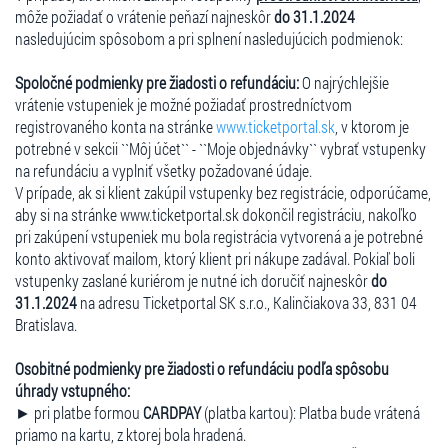
môže požiadať o vrátenie peňazí najneskôr
do 31.1.2024
nasledujúcim spôsobom a pri splnení nasledujúcich podmienok:
Spoločné podmienky pre žiadosti o refundáciu:
O najrýchlejšie
vrátenie vstupeniek je možné požiadať prostredníctvom
registrovaného konta na stránke
www.ticketportal.sk
, v ktorom je
potrebné v sekcii ``Môj účet`` - ``Moje objednávky`` vybrať vstupenky
na refundáciu a vyplniť všetky požadované údaje.
V prípade, ak si klient zakúpil vstupenky bez registrácie, odporúčame,
aby si na stránke www.ticketportal.sk dokončil registráciu, nakoľko
pri zakúpení vstupeniek mu bola registrácia vytvorená a je potrebné
konto aktivovať mailom, ktorý klient pri nákupe zadával. Pokiaľ boli
vstupenky zaslané kuriérom je nutné ich doručiť najneskôr
do
31.1.2024
na adresu Ticketportal SK s.r.o., Kalinčiakova 33, 831 04
Bratislava.
Osobitné podmienky pre žiadosti o refundáciu podľa spôsobu
úhrady vstupného:
► pri platbe formou
CARDPAY
(platba kartou): Platba bude vrátená
priamo na kartu, z ktorej bola hradená.