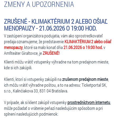
ZMENY A UPOZORNENIA
produkcia: Ľubo Horňák, vokálne naštudovanie: Lenka Paulíková,
pohybová spolupráca: Ján Ševčík, scéna: Svetozár Sprušanský
a Alexandra Grusková, kostýmy: Alexandra Grusková, réžia: Svetozár
ZRUŠENÉ - KLIMAKTÉRIUM 2 ALEBO OŠIAĽ
Sprušanský
MENOPAUZY - 21.06.2026 O 19:00 HOD.
dĺžka predstavenia: 2 hod. 40 min. (vrátane prestávky)
V zastúpení organizátora podujatia, vám ako sprostredkovateľ
Predstavenie je vhodné pre divákov od 15 rokov.
predaja oznamujeme, že predstavenie
KLIMAKTÉRIUM 2 alebo ošiaľ
menopauzy
, ktoré sa malo konať dňa
21.06.2026 o 19:00 hod.
v
Zľavy a vstupenky: bez zľavy
Amfiteáter Giraltovce, je
ZRUŠENÉ!
Klienti môžu vrátiť vstupenky výhradne na tom predajnom mieste,
kde si ich zakúpili.
Klienti, ktorí si vstupenky zakúpili na
zrušenom predajnom mieste
,
ich môžu vrátiť výhradne poštou, a to na adresu: Ticketportal SK,
s.r.o., Kalinčiakova 33, 831 04 Bratislava.
V prípade, ak si klient zakúpil vstupenky
prostredníctvom internetu
,
môže požiadať o vrátenie peňazí nasledujúcim spôsobom a pri
splnení nasledujúcich podmienok: