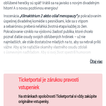
obľúbené herečky sú späť! Vrátili sa na javisko s novým divadelným
hitom! A s novou pozitívnou energiou!
Inscenácia
„Klimaktérium 2 alebo ošiaľ menopauzy“
je pokračovaním
úspešnej divadelnej komédie s pesničkami, kde sa s vtipom
a sebairóniou preberá neľahká životná etapa každej zo žien.
Pokračovanie vzniklo na výslovnú žiadosť publika, ktoré chcelo
poznať ďalšie osudy svojich obľúbených hrdiniek – už nie
najmladších, ale stále dostatočne mladých na to, aby sa nebrali príliš
vážne. Aby aj tie najťažšie okamihy vlastného osudu zdolali
s úsmevným nadhľadom. Aby si svoj život spestrili humorom
a okorenili vtipnými bonmotmi.
Čítaj viac
Čo vám garantujeme? Že sa budete počas predstavenia skvele
zabávať. Budete si s nami tlieskať a spievať. A nielen dámy,
ale aj páni!
Ticketportal je zárukou pravosti
Pamela – energická a vždy aktívna žena neustále bojujúca
vstupeniek
s nadváhou, ktorá už nie je nezamestnaná. Žofia – stále vzorná
gazdiná a žiarlivo starostlivá manželka svojho Heňa. Marika –
Na stránkach spoločnosti Ticketportal si vždy zakúpite
príťažlivá podnikateľka po rozvode, ktorá práve dnes oslavuje so
originálne vstupenky.
svojimi priateľkami narodeniny. Módny butik vymenila za útulnú