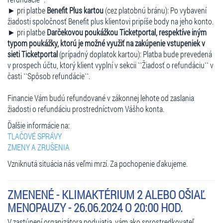
► pri platbe
Benefit Plus kartou
(cez platobnú bránu): Po vybavení
žiadosti spoločnosť Benefit plus klientovi pripíše body na jeho konto.
► pri platbe
Darčekovou poukážkou Ticketportal, respektíve iným
typom poukážky, ktorú je možné využiť na zakúpenie vstupeniek v
sieti Ticketportal
(prípadný doplatok kartou): Platba bude prevedená
v prospech účtu, ktorý klient vyplní v sekcii ``Žiadosť o refundáciu`` v
časti ``Spôsob refundácie``.
Financie Vám budú refundované v zákonnej lehote od zaslania
žiadosti o refundáciu prostredníctvom Vášho konta.
Ďalšie informácie na:
TLAČOVÉ SPRÁVY
ZMENY A ZRUŠENIA
Vzniknutá situácia nás veľmi mrzí. Za pochopenie ďakujeme.
ZMENENÉ - KLIMAKTÉRIUM 2 ALEBO OŠIAĽ
MENOPAUZY - 26.06.2024 O 20:00 HOD.
V zastúpení organizátora podujatia, vám ako sprostredkovateľ