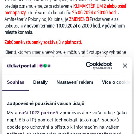
predaja oznamujeme, že predstavenie
KLIMAKTÉRIUM 2 alebo ošiaľ
menopauzy
, ktoré sa malo konať dňa
26.06.2024 o 20:00 hod.
v
Amfiteáter V. Polónyiho, Krupina,, je
ZMENENÉ!
Predstavenie sa
uskutoční
v novom termíne: 10.09.2024 o 20:00 hod. v pôvodnom
mieste konania.
Zakúpené vstupenky zostávajú v platnosti.
Klienti, ktorým zmena nevyhovuje, môžu vrátiť vstupenky výhradne
na tom predajnom mieste, kde si ich zakúpili najneskôr
do
03.07.2024!
Klienti, ktorí si vstupenky zakúpili na
zrušenom predajnom mieste
,
Souhlas
Detaily
Nastavení reklam
Více o cookies
ich môžu vrátiť výhradne poštou, a to najneskôr
do 03.07.2024
na
adresu: Ticketportal SK, s.r.o., Kalinčiakova 33, 831 04 Bratislava.
Zodpovědné používání vašich údajů
Vstupenky uhradené
na predajnom mieste Benefitovou poukážkou
je
nutné najneskôr
do 03.07.2024
zaslať poštou na adresu: Ticketportal
My a
naši 1022 partneři
zpracováváme vaše údaje (jako
SK, s.r.o. , Kalinčiakova 33, 831 04 Bratislava.
např. číslo IP) pomocí technologií, jako např. souborů
V prípade, ak si klient zakúpil vstupenky
prostredníctvom internetu
,
cookie pro uchování a přístup k informacím na vašem
môže požiadať o vrátenie peňazí najneskôr
do 03.07.2024