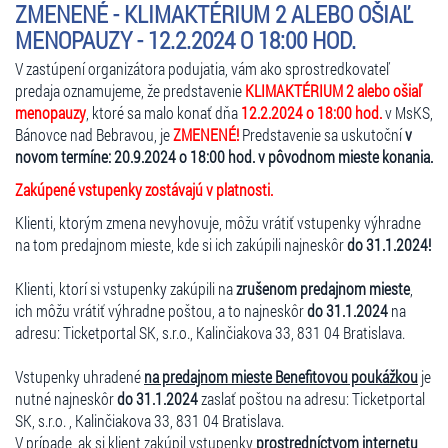
ZMENENÉ - KLIMAKTÉRIUM 2 ALEBO OŠIAĽ
MENOPAUZY - 12.2.2024 O 18:00 HOD.
V zastúpení organizátora podujatia, vám ako sprostredkovateľ
predaja oznamujeme, že predstavenie
KLIMAKTÉRIUM 2 alebo ošiaľ
menopauzy
, ktoré sa malo konať dňa
12.2.2024 o 18:00 hod.
v MsKS,
Bánovce nad Bebravou, je
ZMENENÉ!
Predstavenie sa uskutoční
v
novom termíne: 20.9.2024 o 18:00 hod. v pôvodnom mieste konania.
Zakúpené vstupenky zostávajú v platnosti.
Klienti, ktorým zmena nevyhovuje, môžu vrátiť vstupenky výhradne
na tom predajnom mieste, kde si ich zakúpili najneskôr
do 31.1.2024!
Klienti, ktorí si vstupenky zakúpili na
zrušenom predajnom mieste
,
ich môžu vrátiť výhradne poštou, a to najneskôr
do 31.1.2024
na
adresu: Ticketportal SK, s.r.o., Kalinčiakova 33, 831 04 Bratislava.
Vstupenky uhradené
na predajnom mieste Benefitovou poukážkou
je
nutné najneskôr
do 31.1.2024
zaslať poštou na adresu: Ticketportal
SK, s.r.o. , Kalinčiakova 33, 831 04 Bratislava.
V prípade, ak si klient zakúpil vstupenky
prostredníctvom internetu
,