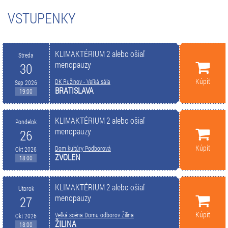
VSTUPENKY
KLIMAKTÉRIUM 2 alebo ošiaľ
Streda
menopauzy
30
Kúpiť
DK Ružinov - Veľká sála
Sep 2026
BRATISLAVA
19:00
KLIMAKTÉRIUM 2 alebo ošiaľ
Pondelok
menopauzy
26
Kúpiť
Dom kultúry Podborová
Okt 2026
ZVOLEN
18:00
KLIMAKTÉRIUM 2 alebo ošiaľ
Utorok
menopauzy
27
Kúpiť
Veľká scéna Domu odborov Žilina
Okt 2026
ŽILINA
18:00