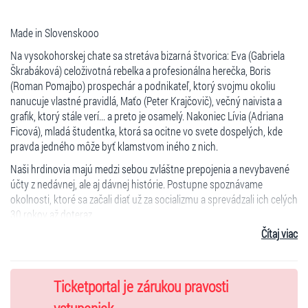
Made in Slovenskooo
Na vysokohorskej chate sa stretáva bizarná štvorica: Eva (Gabriela
Škrabáková) celoživotná rebelka a profesionálna herečka, Boris
(Roman Pomajbo) prospechár a podnikateľ, ktorý svojmu okoliu
nanucuje vlastné pravidlá, Maťo (Peter Krajčovič), večný naivista a
grafik, ktorý stále verí... a preto je osamelý. Nakoniec Lívia (Adriana
Ficová), mladá študentka, ktorá sa ocitne vo svete dospelých, kde
pravda jedného môže byť klamstvom iného z nich.
Naši hrdinovia majú medzi sebou zvláštne prepojenia a nevybavené
účty z nedávnej, ale aj dávnej histórie. Postupne spoznávame
okolnosti, ktoré sa začali diať už za socializmu a sprevádzali ich celých
30 rokov až doteraz.
Čítaj viac
Množstvo slabostí, túžob a frustrácií prispieva k zvláštnej atmosfére,
kde sa začnú rozpriadať nečakané súvislosti.
Made in Slovenskoooo je komédia plná vtipu, napätia a emócií, ako aj
Ticketportal je zárukou pravosti
prekvapivých zvratov, ktoré diváka až do
konca držia v napätí.