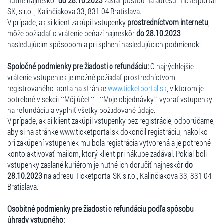
nutné najneskôr
do 28.10.2023
zaslať poštou na adresu: Ticketportal
SK, s.r.o. , Kalinčiakova 33, 831 04 Bratislava.
V prípade, ak si klient zakúpil vstupenky
prostredníctvom internetu
,
môže požiadať o vrátenie peňazí najneskôr
do 28.10.2023
nasledujúcim spôsobom a pri splnení nasledujúcich podmienok:
Spoločné podmienky pre žiadosti o refundáciu:
O najrýchlejšie
vrátenie vstupeniek je možné požiadať prostredníctvom
registrovaného konta na stránke
www.ticketportal.sk
, v ktorom je
potrebné v sekcii ``Môj účet`` - ``Moje objednávky`` vybrať vstupenky
na refundáciu a vyplniť všetky požadované údaje.
V prípade, ak si klient zakúpil vstupenky bez registrácie, odporúčame,
aby si na stránke www.ticketportal.sk dokončil registráciu, nakoľko
pri zakúpení vstupeniek mu bola registrácia vytvorená a je potrebné
konto aktivovať mailom, ktorý klient pri nákupe zadával. Pokiaľ boli
vstupenky zaslané kuriérom je nutné ich doručiť najneskôr
do
28.10.2023
na adresu Ticketportal SK s.r.o., Kalinčiakova 33, 831 04
Bratislava.
Osobitné podmienky pre žiadosti o refundáciu podľa spôsobu
úhrady vstupného: