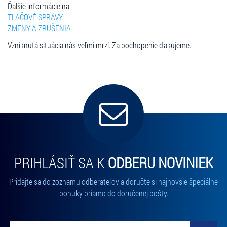
Ďalšie informácie na:
TLAČOVÉ SPRÁVY
ZMENY A ZRUŠENIA
Vzniknutá situácia nás veľmi mrzí. Za pochopenie ďakujeme.
PRIHLÁSIŤ SA K
ODBERU NOVINIEK
Pridajte sa do zoznamu odberateľov a doručte si najnovšie špeciálne
ponuky priamo do doručenej pošty.
Vložte svoj email