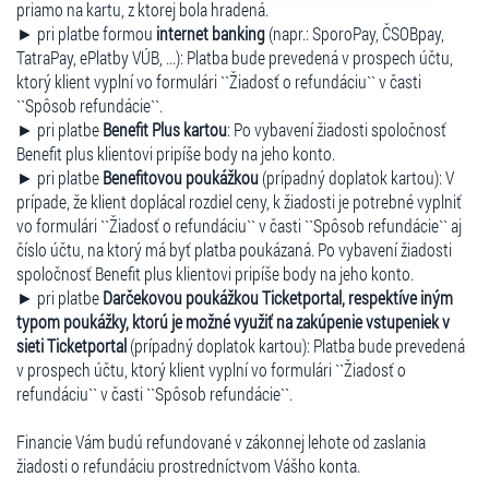
priamo na kartu, z ktorej bola hradená.
► pri platbe formou
internet banking
(napr.: SporoPay, ČSOBpay,
TatraPay, ePlatby VÚB, ...): Platba bude prevedená v prospech účtu,
ktorý klient vyplní vo formulári ``Žiadosť o refundáciu`` v časti
``Spôsob refundácie``.
► pri platbe
Benefit Plus kartou
: Po vybavení žiadosti spoločnosť
Benefit plus klientovi pripíše body na jeho konto.
► pri platbe
Benefitovou poukážkou
(prípadný doplatok kartou): V
prípade, že klient doplácal rozdiel ceny, k žiadosti je potrebné vyplniť
vo formulári ``Žiadosť o refundáciu`` v časti ``Spôsob refundácie`` aj
číslo účtu, na ktorý má byť platba poukázaná. Po vybavení žiadosti
spoločnosť Benefit plus klientovi pripíše body na jeho konto.
► pri platbe
Darčekovou poukážkou Ticketportal, respektíve iným
typom poukážky, ktorú je možné využiť na zakúpenie vstupeniek v
sieti Ticketportal
(prípadný doplatok kartou): Platba bude prevedená
v prospech účtu, ktorý klient vyplní vo formulári ``Žiadosť o
refundáciu`` v časti ``Spôsob refundácie``.
Financie Vám budú refundované v zákonnej lehote od zaslania
žiadosti o refundáciu prostredníctvom Vášho konta.