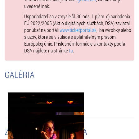
uvedené inak.
Usporiadateľ sa v zmysle čl. 30 ods. 1 písm. e) nariadenia
EÚ 2022/2065 (Akt o digitálnych službách, DSA) zaviazal
ponúkať na portáli
www.ticketportal.sk
, iba výrobky alebo
služby, ktoré sú v súlade s uplatniteľným právom
Európskej únie. Príslušné informácie a kontakty podľa
DSA nájdete na stránke
tu
.
GALÉRIA
ZMENY A UPOZORNENIA