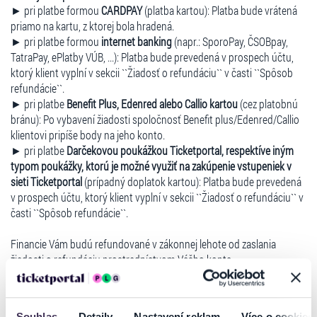
► pri platbe formou
CARDPAY
(platba kartou): Platba bude vrátená
priamo na kartu, z ktorej bola hradená.
► pri platbe formou
internet banking
(napr.: SporoPay, ČSOBpay,
TatraPay, ePlatby VÚB, ...): Platba bude prevedená v prospech účtu,
ktorý klient vyplní v sekcii ``Žiadosť o refundáciu`` v časti ``Spôsob
refundácie``.
► pri platbe
Benefit Plus, Edenred alebo Callio kartou
(cez platobnú
bránu): Po vybavení žiadosti spoločnosť Benefit plus/Edenred/Callio
klientovi pripíše body na jeho konto.
► pri platbe
Darčekovou poukážkou Ticketportal, respektíve iným
typom poukážky, ktorú je možné využiť na zakúpenie vstupeniek v
sieti Ticketportal
(prípadný doplatok kartou): Platba bude prevedená
v prospech účtu, ktorý klient vyplní v sekcii ``Žiadosť o refundáciu`` v
časti ``Spôsob refundácie``.
Financie Vám budú refundované v zákonnej lehote od zaslania
žiadosti o refundáciu prostredníctvom Vášho konta.
Ďalšie informácie na:
TLAČOVÉ SPRÁVY
ZMENY A ZRUŠENIA
Souhlas
Detaily
Nastavení reklam
Více o cookies