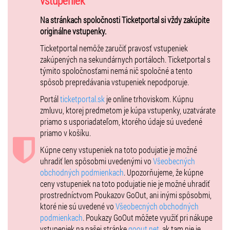
vstupeniek
autor
a réžia:
Karol Vosátko
účinkujú
: Gabriela Škrabáková, Adriana Ficová, Roman Pomajbo,
Na stránkach spoločnosti Ticketportal si vždy zakúpite
Peter Krajčovič
originálne vstupenky.
Ticketportal nemôže zaručiť pravosť vstupeniek
zakúpených na sekundárnych portáloch. Ticketportal s
Po začiatku predstavenia nie je možný vstup do sály.
týmito spoločnosťami nemá nič spoločné a tento
spôsob prepredávania vstupeniek nepodporuje.
Ak sa vstupenky nevypredajú v predpredaji, dajú sa zakúpiť aj hodinu
Portál
ticketportal.sk
je online trhoviskom. Kúpnu
pred predstavením v pokladni divadla.
zmluvu, ktorej predmetom je kúpa vstupenky, uzatvárate
priamo s usporiadateľom, ktorého údaje sú uvedené
Predstavenie nie je vhodné pre divákov mladších ako 15 rokov.
priamo v košíku.
Zľavy pre deti, študentov, dôchodcov, zťp: bez nároku na zľavy.
Kúpne ceny vstupeniek na toto podujatie je možné
uhradiť len spôsobmi uvedenými vo
Všeobecných
obchodných podmienkach
. Upozorňujeme, že kúpne
ceny vstupeniek na toto podujatie nie je možné uhradiť
prostredníctvom Poukazov GoOut, ani inými spôsobmi,
ktoré nie sú uvedené vo
Všeobecných obchodných
podmienkach
. Poukazy GoOut môžete využiť pri nákupe
vstupeniek na našej stránke
goout.net
, ak tam nie je