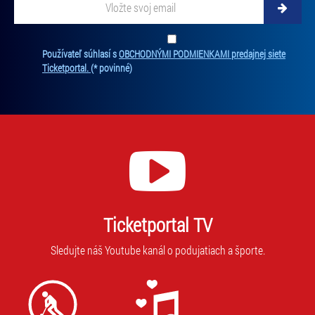
Zadajte svoju e-mailovú adresu, na ktorú vám budeme zasielať novinky.
Ten
Používateľ súhlasí s
OBCHODNÝMI PODMIENKAMI predajnej siete
Ticketportal.
(* povinné)
Ticketportal TV
Sledujte náš Youtube kanál o podujatiach a športe.