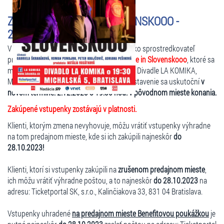
ZMENENÉ - MADE IN SLOVENSKOOO -
26.10.2023 O 19:30 HOD.
V zastúpení organizátora podujatia, vám ako sprostredkovateľ
predaja oznamujeme, že predstavenie
Made in Slovenskooo
, ktoré sa
malo konať dňa
26.10.2023 o 19:30 hod.
v Divadle LA KOMIKA,
Michalská 5, Bratislava, je
ZMENENÉ!
Predstavenie sa uskutoční
v
novom termíne: 2.12.2023 o 19:30 hod. v pôvodnom mieste konania.
Zakúpené vstupenky zostávajú v platnosti.
Klienti, ktorým zmena nevyhovuje, môžu vrátiť vstupenky výhradne
na tom predajnom mieste, kde si ich zakúpili najneskôr
do
28.10.2023!
Klienti, ktorí si vstupenky zakúpili na
zrušenom predajnom mieste
,
ich môžu vrátiť výhradne poštou, a to najneskôr
do 28.10.2023
na
adresu: Ticketportal SK, s.r.o., Kalinčiakova 33, 831 04 Bratislava.
Vstupenky uhradené
na predajnom mieste Benefitovou poukážkou
je