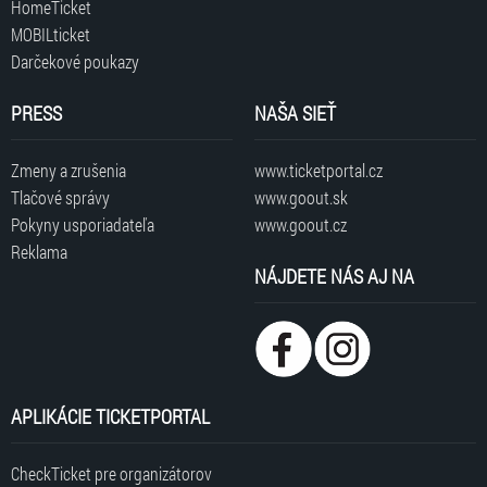
HomeTicket
MOBILticket
Darčekové poukazy
PRESS
NAŠA SIEŤ
Zmeny a zrušenia
www.ticketportal.cz
Tlačové správy
www.goout.sk
Pokyny usporiadateľa
www.goout.cz
Reklama
NÁJDETE NÁS AJ NA
APLIKÁCIE TICKETPORTAL
CheckTicket pre organizátorov