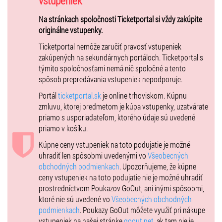
vstupeniek
Na stránkach spoločnosti Ticketportal si vždy zakúpite
originálne vstupenky.
Ticketportal nemôže zaručiť pravosť vstupeniek
zakúpených na sekundárnych portáloch. Ticketportal s
týmito spoločnosťami nemá nič spoločné a tento
spôsob prepredávania vstupeniek nepodporuje.
Portál
ticketportal.sk
je online trhoviskom. Kúpnu
zmluvu, ktorej predmetom je kúpa vstupenky, uzatvárate
priamo s usporiadateľom, ktorého údaje sú uvedené
priamo v košíku.
Kúpne ceny vstupeniek na toto podujatie je možné
uhradiť len spôsobmi uvedenými vo
Všeobecných
obchodných podmienkach
. Upozorňujeme, že kúpne
ceny vstupeniek na toto podujatie nie je možné uhradiť
prostredníctvom Poukazov GoOut, ani inými spôsobmi,
ktoré nie sú uvedené vo
Všeobecných obchodných
podmienkach
. Poukazy GoOut môžete využiť pri nákupe
vstupeniek na našej stránke
goout.net
, ak tam nie je