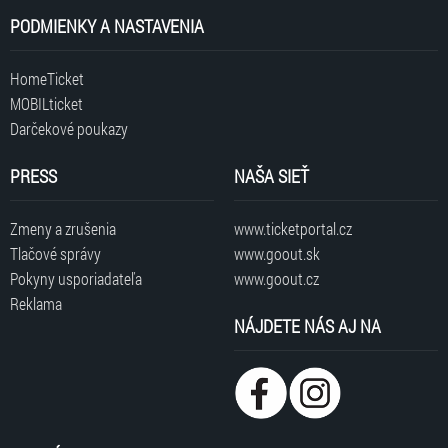
PODMIENKY A NASTAVENIA
HomeTicket
MOBILticket
Darčekové poukazy
PRESS
NAŠA SIEŤ
Zmeny a zrušenia
www.ticketportal.cz
Tlačové správy
www.goout.sk
Pokyny usporiadateľa
www.goout.cz
Reklama
NÁJDETE NÁS AJ NA