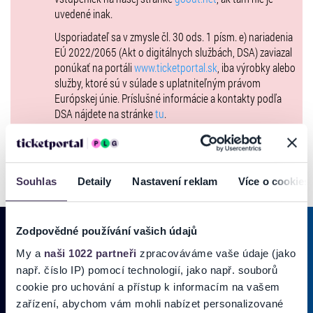
uvedené inak.
Usporiadateľ sa v zmysle čl. 30 ods. 1 písm. e) nariadenia
EÚ 2022/2065 (Akt o digitálnych službách, DSA) zaviazal
ponúkať na portáli
www.ticketportal.sk
, iba výrobky alebo
služby, ktoré sú v súlade s uplatniteľným právom
Európskej únie. Príslušné informácie a kontakty podľa
DSA nájdete na stránke
tu
.
Souhlas
Detaily
Nastavení reklam
Více o cookies
Zodpovědné používání vašich údajů
My a
naši 1022 partneři
zpracováváme vaše údaje (jako
PRIHLÁSIŤ SA K
ODBERU NOVINIEK
např. číslo IP) pomocí technologií, jako např. souborů
cookie pro uchování a přístup k informacím na vašem
Pridajte sa do zoznamu odberateľov a doručte si najnovšie špeciálne
zařízení, abychom vám mohli nabízet personalizované