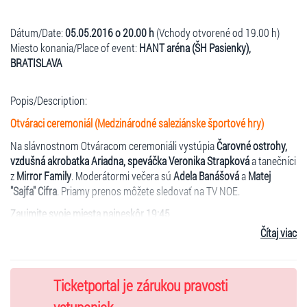
Dátum/Date:
05.05.2016 o 20.00 h
(Vchody otvorené od 19.00 h)
Miesto konania/Place of event:
HANT aréna (ŠH Pasienky),
BRATISLAVA
Popis/Description:
Otváraci ceremoniál (Medzinárodné saleziánske športové hry)
Na slávnostnom Otváracom ceremoniáli vystúpia
Čarovné ostrohy,
vzdušná akrobatka Ariadna, speváčka Veronika Strapková
a tanečníci
z
Mirror Family
. Moderátormi večera sú
Adela Banášová
a
Matej
"Sajfa" Cifra
. Priamy prenos môžete sledovať na TV NOE.
Zaujmite svoje miesta najneskôr 19:45
.
Čítaj viac
Vstupné/Entry:
2,00 EUR - voľné sedenie
Zľavy/Discounts: bez nároku na zľavy/without any discounts.
Ticketportal je zárukou pravosti