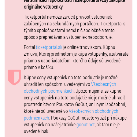
Dom kultúry Ružinov - veľká sála , Bratislava 1.2.20256 o 17:00 hod
originálne vstupenky.
DAB Nitra, dňa 1.3.2025 o 17:00 hod
Ticketportal nemôže zaručiť pravosť vstupeniek
zakúpených na sekundárnych portáloch. Ticketportal s
týmito spoločnosťami nemá nič spoločné a tento
spôsob prepredávania vstupeniek nepodporuje.
Portál
ticketportal.sk
je online trhoviskom. Kúpnu
zmluvu, ktorej predmetom je kúpa vstupenky, uzatvárate
priamo s usporiadateľom, ktorého údaje sú uvedené
priamo v košíku.
Kúpne ceny vstupeniek na toto podujatie je možné
uhradiť len spôsobmi uvedenými vo
Všeobecných
obchodných podmienkach
. Upozorňujeme, že kúpne
ceny vstupeniek na toto podujatie nie je možné uhradiť
prostredníctvom Poukazov GoOut, ani inými spôsobmi,
ktoré nie sú uvedené vo
Všeobecných obchodných
podmienkach
. Poukazy GoOut môžete využiť pri nákupe
vstupeniek na našej stránke
goout.net
, ak tam nie je
uvedené inak.