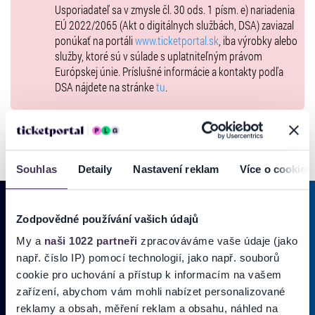
Usporiadateľ sa v zmysle čl. 30 ods. 1 písm. e) nariadenia
EÚ 2022/2065 (Akt o digitálnych službách, DSA) zaviazal
ponúkať na portáli
www.ticketportal.sk
, iba výrobky alebo
služby, ktoré sú v súlade s uplatniteľným právom
Európskej únie. Príslušné informácie a kontakty podľa
DSA nájdete na stránke
tu
.
Souhlas
Detaily
Nastavení reklam
Více o cookies
Zodpovědné používání vašich údajů
My a
naši 1022 partneři
zpracováváme vaše údaje (jako
PRIHLÁSIŤ SA K
ODBERU NOVINIEK
např. číslo IP) pomocí technologií, jako např. souborů
Pridajte sa do zoznamu odberateľov a doručte si najnovšie špeciálne
cookie pro uchování a přístup k informacím na vašem
ponuky priamo do doručenej pošty.
zařízení, abychom vám mohli nabízet personalizované
reklamy a obsah, měření reklam a obsahu, náhled na