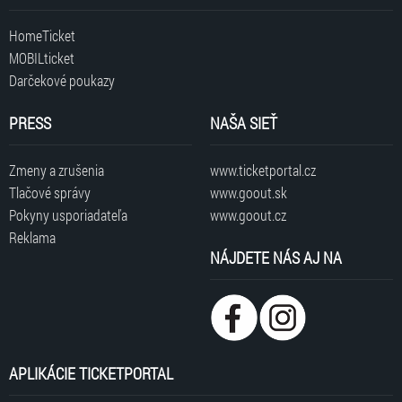
HomeTicket
MOBILticket
Darčekové poukazy
PRESS
NAŠA SIEŤ
Zmeny a zrušenia
www.ticketportal.cz
Tlačové správy
www.goout.sk
Pokyny usporiadateľa
www.goout.cz
Reklama
NÁJDETE NÁS AJ NA
APLIKÁCIE TICKETPORTAL