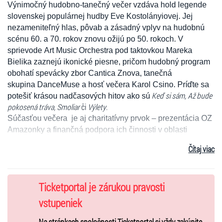
Výnimočný hudobno-tanečný večer vzdáva hold legende
slovenskej populárnej hudby
Eve Kostolányiovej
. Jej
nezameniteľný hlas, pôvab a zásadný vplyv na hudobnú
scénu 60. a 70. rokov znovu ožijú po 50. rokoch. V
sprievode
Art Music Orchestra
pod taktovkou Mareka
Bielika zaznejú ikonické piesne, pričom hudobný program
obohatí spevácky zbor
Cantica Znova
, tanečná
skupina
DanceMuse
a hosť večera Karol Csino. Príďte sa
Keď si sám, Až bude
potešiť krásou nadčasových hitov ako sú
pokosená tráva, Smoliar
či
Výlety
.
Súčasťou večera je aj charitatívny prvok – prezentácia OZ
Amazonky a finančná podpora ich činnosti v oblasti
prevencie rakoviny prsníka. Projekt spája
umenie,
Čítaj viac
kultúrnu pamäť a spoločenskú zodpovednosť
do
jedného celku.
Dĺžka predstavenia 90 min. (bez prestávky)
Ticketportal je zárukou pravosti
Miesta a termíny uvedenia:
vstupeniek
Dom kultúry Trnava 10.1.2026 o 17:00 hod
Na stránkach spoločnosti Ticketportal si vždy zakúpite