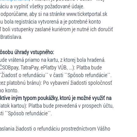
dáciu a vyplniť všetky požadované údaje.
e, odporúčame, aby si na stránke www.ticketportal.sk
u bola registrácia vytvorená a je potrebné konto
ľ boli vstupenky zaslané kuriérom je nutné ich doručiť
Bratislava.
pôsobu úhrady vstupného:
ude vrátená priamo na kartu, z ktorej bola hradená.
ČSOBpay, TatraPay, ePlatby VÚB, ...): Platba bude
``Žiadosť o refundáciu`` v časti ``Spôsob refundácie``.
cez platobnú bránu): Po vybavení žiadosti spoločnosť
ho konto.
ktíve iným typom poukážky, ktorú je možné využiť na
atok kartou): Platba bude prevedená v prospech účtu,
sti ``Spôsob refundácie``.
slania žiadosti o refundáciu prostredníctvom Vášho