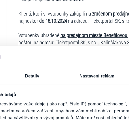
Klienti, ktorí si vstupenky zakúpili na
zrušenom predajn
najneskôr
do 18.10.2024
na adresu: Ticketportal SK, s.r.
Vstupenky uhradené
na predajnom mieste Benefitovou
poštou na adresu: Ticketportal SK, s.r.o. , Kalinčiakova 3
V prípade, ak si klient zakúpil vstupenky
prostredníctvo
do 18.10.2024
nasledujúcim spôsobom a pri splnení na
Spoločné podmienky pre žiadosti o refundáciu:
O najrýc
Detaily
Nastavení reklam
prostredníctvom registrovaného konta na stránke
www.t
účet`` - ``Moje objednávky`` vybrať vstupenky na refun
V prípade, ak si klient zakúpil vstupenky bez registráci
ch údajů
dokončil registráciu, nakoľko pri zakúpení vstupeniek m
cováváme vaše údaje (jako např. číslo IP) pomocí technologií, 
aktivovať mailom, ktorý klient pri nákupe zadával. Pokia
formacím na vašem zařízení, abychom vám mohli nabízet person
najneskôr
do 18.10.2024
na adresu Ticketportal SK s.r.o.
led na návštěvníky a vývoj produktů. Máte možnosti ohledně to
Osobitné podmienky pre žiadosti o refundáciu podľa s