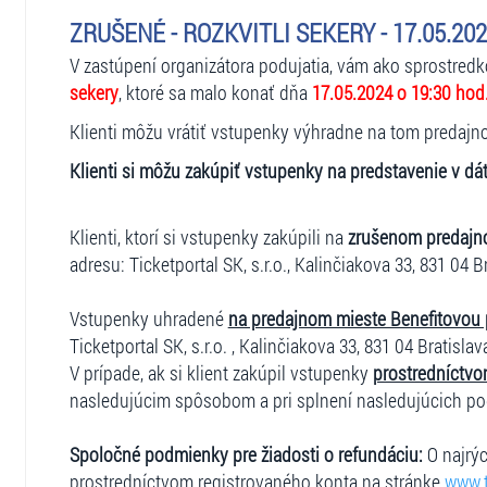
ZRUŠENÉ - ROZKVITLI SEKERY - 17.05.202
V zastúpení organizátora podujatia, vám ako sprostred
sekery
, ktoré sa malo konať dňa
17.05.2024 o 19:30 hod
Klienti môžu vrátiť vstupenky výhradne na tom predajnom
Klienti si môžu zakúpiť vstupenky na predstavenie v dá
Klienti, ktorí si vstupenky zakúpili na
zrušenom predajn
adresu: Ticketportal SK, s.r.o., Kalinčiakova 33, 831 04 B
Vstupenky uhradené
na predajnom mieste Benefitovou
Ticketportal SK, s.r.o. , Kalinčiakova 33, 831 04 Bratislav
V prípade, ak si klient zakúpil vstupenky
prostredníctvo
nasledujúcim spôsobom a pri splnení nasledujúcich p
Spoločné podmienky pre žiadosti o refundáciu:
O najrýc
prostredníctvom registrovaného konta na stránke
www.t