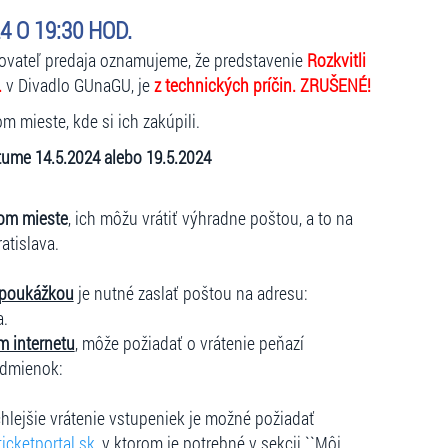
4 O 19:30 HOD.
kovateľ predaja oznamujeme, že predstavenie
Rozkvitli
.
v Divadlo GUnaGU, je
z technických príčin. ZRUŠENÉ!
 mieste, kde si ich zakúpili.
tume 14.5.2024 alebo 19.5.2024
om mieste
, ich môžu vrátiť výhradne poštou, a to na
ratislava.
 poukážkou
je nutné zaslať poštou na adresu:
a.
m internetu
, môže požiadať o vrátenie peňazí
odmienok:
hlejšie vrátenie vstupeniek je možné požiadať
icketportal.sk
, v ktorom je potrebné v sekcii ``Môj