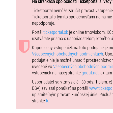
Na stránkach spoločnosti Ticketportal si vždy 
Vstupné: 20 eur
Ticketportal nemôže zaručiť pravosť vstupeni
Ticketportal s týmito spoločnosťami nemá nič
nepodporuje.
Portál
ticketportal.sk
je online trhoviskom. Kú
uzatvárate priamo s usporiadateľom, ktorého 
Kúpne ceny vstupeniek na toto podujatie je 
Všeobecných obchodných podmienkach
. Upo
podujatie nie je možné uhradiť prostredníctvo
uvedené vo
Všeobecných obchodných podmi
vstupeniek na našej stránke
goout.net
, ak tam
Usporiadateľ sa v zmysle čl. 30 ods. 1 písm. e
DSA) zaviazal ponúkať na portáli
www.ticketpor
uplatniteľným právom Európskej únie. Prísluš
stránke
tu
.