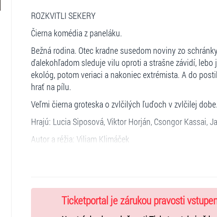
ROZKVITLI SEKERY
Čierna komédia z paneláku.
Bežná rodina. Otec kradne susedom noviny zo schránky a 
ďalekohľadom sleduje vilu oproti a strašne závidí, lebo 
ekológ, potom veriaci a nakoniec extrémista. A do postih
hrať na pílu.
Veľmi čierna groteska o zvlčilých ľuďoch v zvlčilej dobe
Hrajú: Lucia Siposová, Viktor Horján, Csongor Kassai,
Autor a réžia: Viliam Klimáček
Hudba: Slavo Solovic
Scéna a kostýmy: Silvia Makovická
Ticketportal je zárukou pravosti vstupe
Trvanie: 70 minút bez prestávky