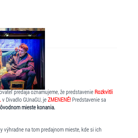
4 O 19:30 HOD.
kovateľ predaja oznamujeme, že predstavenie
Rozkvitli
.
v Divadlo GUnaGU, je
ZMENENÉ!
Predstavenie sa
 pôvodnom mieste konania.
ky výhradne na tom predajnom mieste, kde si ich