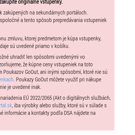
zakúpite originálne vstupenky.
ek zakúpených na sekundárnych portáloch.
 spoločné a tento spôsob prepredávania vstupeniek
pnu zmluvu, ktorej predmetom je kúpa vstupenky,
údaje sú uvedené priamo v košíku.
možné uhradiť len spôsobmi uvedenými vo
zorňujeme, že kúpne ceny vstupeniek na toto
m Poukazov GoOut, ani inými spôsobmi, ktoré nie sú
enkach
. Poukazy GoOut môžete využiť pri nákupe
 nie je uvedené inak.
) nariadenia EÚ 2022/2065 (Akt o digitálnych službách,
tal.sk
, iba výrobky alebo služby, ktoré sú v súlade s
né informácie a kontakty podľa DSA nájdete na