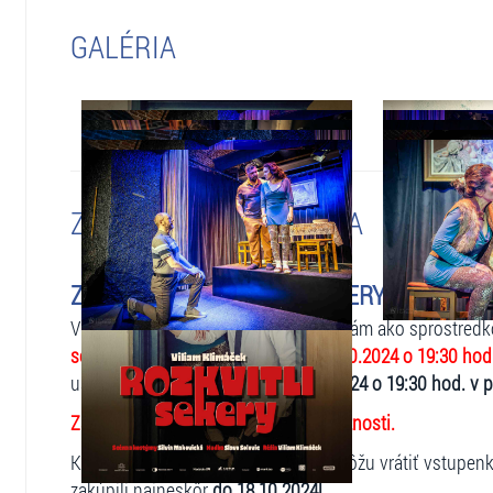
GALÉRIA
ZMENY A UPOZORNENIA
ZMENENÉ - ROZKVITLI SEKERY - 09.10.202
V zastúpení organizátora podujatia, vám ako sprostred
sekery
, ktoré sa malo konať dňa
09.10.2024 o 19:30 hod
uskutoční
v novom termíne: 11.12.2024 o 19:30 hod. v
Zakúpené vstupenky zostávajú v platnosti.
Klienti, ktorým zmena nevyhovuje, môžu vrátiť vstupen
zakúpili najneskôr
do 18.10.2024!