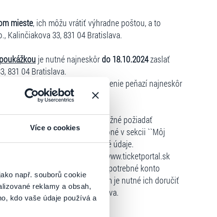
om mieste
, ich môžu vrátiť výhradne poštou, a to
o., Kalinčiakova 33, 831 04 Bratislava.
 poukážkou
je nutné najneskôr
do 18.10.2024
zaslať
3, 831 04 Bratislava.
m internetu
, môže požiadať o vrátenie peňazí najneskôr
sledujúcich podmienok:
hlejšie vrátenie vstupeniek je možné požiadať
Více o cookies
icketportal.sk
, v ktorom je potrebné v sekcii ``Môj
dáciu a vyplniť všetky požadované údaje.
e, odporúčame, aby si na stránke www.ticketportal.sk
u bola registrácia vytvorená a je potrebné konto
jako např. souborů cookie
ľ boli vstupenky zaslané kuriérom je nutné ich doručiť
alizované reklamy a obsah,
, Kalinčiakova 33, 831 04 Bratislava.
ho, kdo vaše údaje používá a
pôsobu úhrady vstupného: