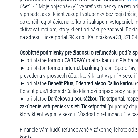
účet`` - ``Moje objednávky`` vybrať vstupenky na refun
V prípade, ak si klient zakúpil vstupenky bez registráci
dokončil registráciu, nakoľko pri zakúpení vstupeniek m
aktivovať mailom, ktorý klient pri nákupe zadával. Pokia
na adresu Ticketportal SK s.r.o., Kalinčiakova 33, 831 04 
Osobitné podmienky pre žiadosti o refundáciu podľa s
► pri platbe formou
CARDPAY
(platba kartou): Platba b
► pri platbe formou
internet banking
(napr.: SporoPay, 
prevedená v prospech účtu, ktorý klient vyplní v sekcii 
► pri platbe
Benefit Plus, Edenred alebo Callio kartou
(
Benefit plus/Edenred/Callio klientovi pripíše body na je
► pri platbe
Darčekovou poukážkou Ticketportal, respe
zakúpenie vstupeniek v sieti Ticketportal
(prípadný dopl
ktorý klient vyplní v sekcii ``Žiadosť o refundáciu`` v ča
Financie Vám budú refundované v zákonnej lehote od za
konta.