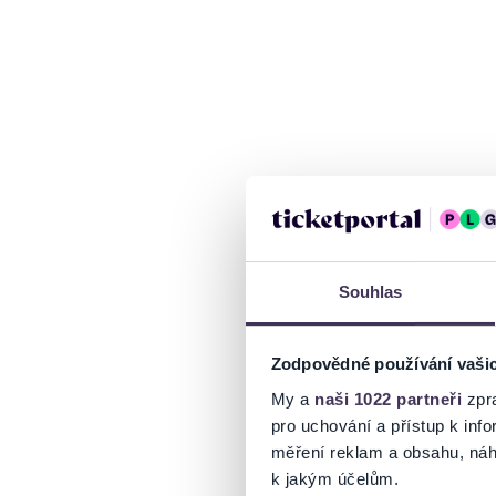
Souhlas
Zodpovědné používání vaši
My a
naši 1022 partneři
zpra
pro uchování a přístup k in
měření reklam a obsahu, náh
k jakým účelům.