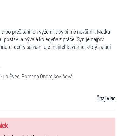
po prečítaní ich vyžehlí, aby si nič nevšimli. Matka
ju postavila bývalá kolegyňa z práce. Syn je najprv
nutej dcéry sa zamiluje majiteľ kaviarne, ktorý sa učí
.
 Jakub Švec, Romana Ondrejkovičová.
Čítaj viac
niek