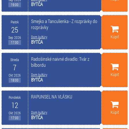
BYTČA
19:00
Smejko a Tanculienka - Z rozprávky do
Piatok
rozprávky
25
Kúpiť
Dom kultúry
Sep 2026
BYTČA
17:00
Radošinské naivné divadlo: Tvár z
Streda
bilbordu
7
Kúpiť
Dom kultúry
Okt 2026
BYTČA
18:00
RAPUNSEL NA VLÁSKU
Pondelok
12
Kúpiť
Dom kultúry
Okt 2026
BYTČA
17:00