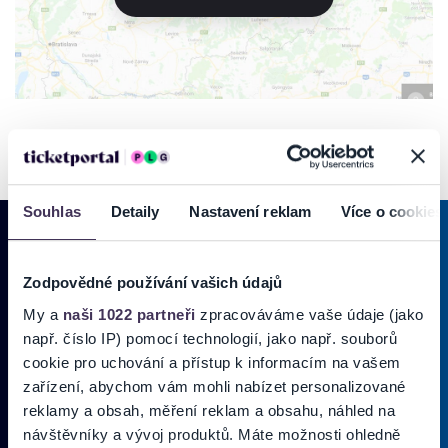
Souhlas
Detaily
Nastavení reklam
Více o cookies
Zodpovědné používání vašich údajů
PRIHLÁSIŤ SA K
ODBERU NOVINIEK
My a
naši 1022 partneři
zpracováváme vaše údaje (jako
Pridajte sa do zoznamu odberateľov a doručte si najnovšie špeciálne
např. číslo IP) pomocí technologií, jako např. souborů
ponuky priamo do doručenej pošty.
cookie pro uchování a přístup k informacím na vašem
zařízení, abychom vám mohli nabízet personalizované
reklamy a obsah, měření reklam a obsahu, náhled na
Vložte svoj email
návštěvníky a vývoj produktů. Máte možnosti ohledně