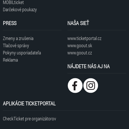
MOBILticket
Darčekové poukazy
PRESS
NAŠA SIEŤ
Zmeny a zrušenia
www.ticketportal.cz
Tlačové správy
www.goout.sk
Pokyny usporiadateľa
www.goout.cz
Reklama
NÁJDETE NÁS AJ NA
APLIKÁCIE TICKETPORTAL
CheckTicket pre organizátorov