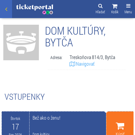
Hľadať
Košík
Menu
DOM KULTÚRY,
BYTČA
Treskoňova 814/3, Bytča
Adresa:
Navigovať
VSTUPENKY
Bež ako o ženu!
Štvrtok
17
Kúpiť
Dom kultúry
Sep 2026