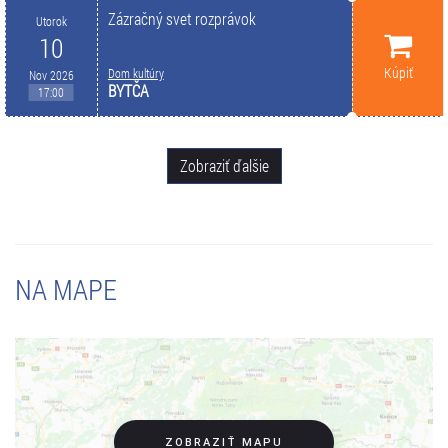
Zázračný svet rozprávok
Utorok
10
Kúpiť
Dom kultúry
Nov 2026
BYTČA
17:00
Zobraziť ďalšie
NA MAPE
ZOBRAZIŤ MAPU