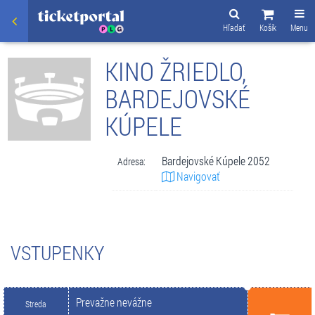
Hľadať
Košík
Menu
KINO ŽRIEDLO,
BARDEJOVSKÉ
KÚPELE
Bardejovské Kúpele 2052
Adresa:
Navigovať
VSTUPENKY
Prevažne nevážne
Streda