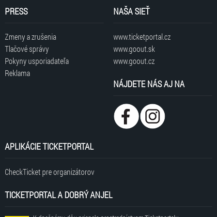
PRESS
NAŠA SIEŤ
Zmeny a zrušenia
www.ticketportal.cz
Tlačové správy
www.goout.sk
Pokyny usporiadateľa
www.goout.cz
Reklama
NÁJDETE NÁS AJ NA
APLIKÁCIE TICKETPORTAL
CheckTicket pre organizátorov
TICKETPORTAL A DOBRÝ ANJEL