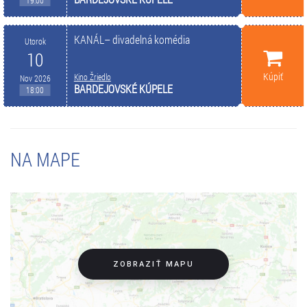
19:00
KANÁL– divadelná komédia
Utorok
10
Kúpiť
Kino Žriedlo
Nov 2026
BARDEJOVSKÉ KÚPELE
18:00
NA MAPE
ZOBRAZIŤ MAPU