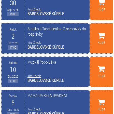
30
Kúpiť
Kino Žriedlo
Sep 2026
BARDEJOVSKÉ KÚPELE
19:00
Smejko a Tanculienka - Z rozprávky do
Piatok
rozprávky
2
Kúpiť
Kino Žriedlo
Okt 2026
BARDEJOVSKÉ KÚPELE
17:00
Muzikál Popoluška
Sobota
10
Kúpiť
Kino Žriedlo
Okt 2026
BARDEJOVSKÉ KÚPELE
17:00
MAMA UMRELA DVAKRÁT
Štvrtok
5
Kúpiť
Kino Žriedlo
Nov 2026
BARDEJOVSKÉ KÚPELE