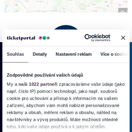
Souhlas
Detaily
Nastavení reklam
Více o cookies
PRIHLÁSIŤ SA K
ODBERU NOVINIEK
Zodpovědné používání vašich údajů
Pridajte sa do zoznamu odberateľov a doručte si najnovšie špeciálne
My a
naši 1022 partneři
zpracováváme vaše údaje (jako
ponuky priamo do doručenej pošty.
např. číslo IP) pomocí technologií, jako např. souborů
cookie pro uchování a přístup k informacím na vašem
zařízení, abychom vám mohli nabízet personalizované
Vložte svoj email
reklamy a obsah, měření reklam a obsahu, náhled na
návštěvníky a vývoj produktů. Máte možnosti ohledně
Zadajte svoju e-mailovú adresu, na ktorú vám budeme zasielať novinky.
toho, kdo vaše údaje používá a k jakým účelům.
Ten
Používateľ súhlasí s
OBCHODNÝMI PODMIENKAMI predajnej siete