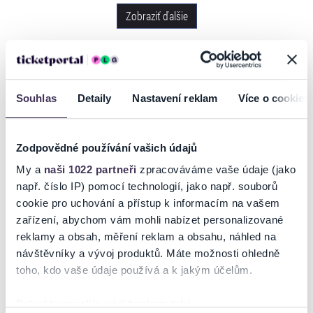
Zobraziť ďalšie
NA MAPE
Souhlas
Detaily
Nastavení reklam
Více o cookies
Zodpovědné používání vašich údajů
My a
naši 1022 partneři
zpracováváme vaše údaje (jako
např. číslo IP) pomocí technologií, jako např. souborů
cookie pro uchování a přístup k informacím na vašem
ZOBRAZIŤ MAPU
zařízení, abychom vám mohli nabízet personalizované
reklamy a obsah, měření reklam a obsahu, náhled na
návštěvníky a vývoj produktů. Máte možnosti ohledně
toho, kdo vaše údaje používá a k jakým účelům.
Pokud to povolíte, rádi bychom také: