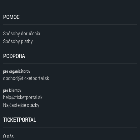
POMOC
Spôsoby doručenia
Spôsoby platby
PODPORA
pre organizátorov
obchod@ticketportal.sk
pre klientov
help@ticketportal.sk
Najčastejšie otázky
TICKETPORTAL
O nás