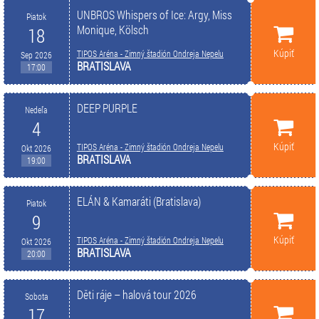
UNBROS Whispers of Ice: Argy, Miss
Piatok
Monique, Kölsch
18
Kúpiť
TIPOS Aréna - Zimný štadión Ondreja Nepelu
Sep 2026
BRATISLAVA
17:00
DEEP PURPLE
Nedeľa
4
Kúpiť
TIPOS Aréna - Zimný štadión Ondreja Nepelu
Okt 2026
BRATISLAVA
19:00
ELÁN & Kamaráti (Bratislava)
Piatok
9
Kúpiť
TIPOS Aréna - Zimný štadión Ondreja Nepelu
Okt 2026
BRATISLAVA
20:00
Děti ráje – halová tour 2026
Sobota
17