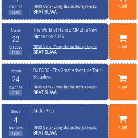
Kúpiť
TIPOS Aréna - Zimný štadión Ondreja Nepelu
Okt 2026
BRATISLAVA
19:00
The World of Hans ZIMMER a New
Štvrtok
Dimension 2026
22
Kúpiť
TIPOS Aréna - Zimný štadión Ondreja Nepelu
Okt 2026
BRATISLAVA
19:30
DJ BOBO - The Great Adventure Tour -
Sobota
Bratislava
24
Kúpiť
TIPOS Aréna - Zimný štadión Ondreja Nepelu
Okt 2026
BRATISLAVA
20:00
André Rieu
Streda
4
Kúpiť
TIPOS Aréna - Zimný štadión Ondreja Nepelu
Nov 2026
BRATISLAVA
19:30