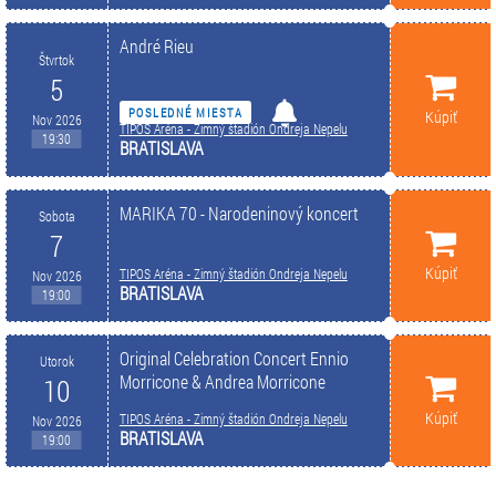
André Rieu
Štvrtok
5
POSLEDNÉ MIESTA
Kúpiť
Nov 2026
TIPOS Aréna - Zimný štadión Ondreja Nepelu
19:30
BRATISLAVA
MARIKA 70 - Narodeninový koncert
Sobota
7
Kúpiť
TIPOS Aréna - Zimný štadión Ondreja Nepelu
Nov 2026
BRATISLAVA
19:00
Original Celebration Concert Ennio
Utorok
Morricone & Andrea Morricone
10
Kúpiť
TIPOS Aréna - Zimný štadión Ondreja Nepelu
Nov 2026
BRATISLAVA
19:00