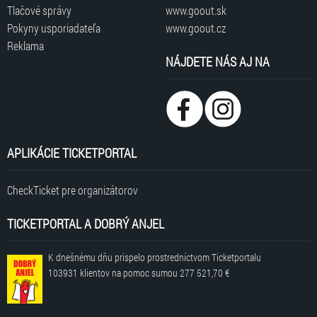
Tlačové správy
www.goout.sk
Pokyny usporiadateľa
www.goout.cz
Reklama
NÁJDETE NÁS AJ NA
APLIKÁCIE TICKETPORTAL
CheckTicket pre organizátorov
TICKETPORTAL A DOBRÝ ANJEL
K dnešnému dňu prispelo prostredníctvom Ticketportalu
103931 klientov
na pomoc sumou
277 521,70 €