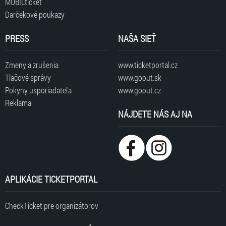
MOBILticket
Darčekové poukazy
PRESS
NAŠA SIEŤ
Zmeny a zrušenia
www.ticketportal.cz
Tlačové správy
www.goout.sk
Pokyny usporiadateľa
www.goout.cz
Reklama
NÁJDETE NÁS AJ NA
APLIKÁCIE TICKETPORTAL
CheckTicket pre organizátorov