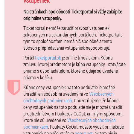
vstupeniek
projektov. Ako spevák hosťoval na albume V hmle (2017) slovenskej
Na stránkach spoločnosti Ticketportal si vždy zakúpite
elektroakustickej formácie Fallgrapp, pričom spolupracoval aj s
originálne vstupenky.
originálnou jazz-fusion formáciou Ľudové Mladistvá. Ako sprievodný
vokalista sa objavil na pódiu s menami, ako Marika Gombitová, Lucie
Ticketportal nemôže zaručiť pravosť vstupeniek
Bílá, či Majk Spirit. Široká verejnosť si ho však môže pamätať aj ako
zakúpených na sekundárnych portáloch. Ticketportal s
sprievodného speváka finálových kôl Česko-Slovenskej Superstar.
týmito spoločnosťami nemá nič spoločné a tento
V súčasnosti pracuje tento 27-ročný rodák z Bratislavy na svojom
spôsob prepredávania vstupeniek nepodporuje.
debutovom albume s producentom Jurešom Líškom z Fallgrappu.
Portál
ticketportal.sk
je online trhoviskom. Kúpnu
Na potrebu uberať sa vlastným tvorivým smerom upozornil už
zmluvu, ktorej predmetom je kúpa vstupenky, uzatvárate
v minulosti, singlami Own World (2015) a Phone Call (2016). Sám
priamo s usporiadateľom, ktorého údaje sú uvedené
však priznáva, že v tomto období ešte presne nevedel, kam smeruje
priamo v košíku.
a ako svoju tvorbu uchopiť. „Posledný rok bol pre mňa veľmi
prínosný, nielen čo sa týka životných skúseností... Odrazu to prišlo
Kúpne ceny vstupeniek na toto podujatie je možné
všetko samé a sám som pocítil potrebu dať skladby von,“ uviedol na
uhradiť len spôsobmi uvedenými vo
Všeobecných
margo pripravovaného albumu Hošek. Jeho aktuálna tvorba
obchodných podmienkach
. Upozorňujeme, že kúpne
v súčasnosti odzrkadľuje nielen jeho vnútorný život, ale aj ranú
ceny vstupeniek na toto podujatie nie je možné uhradiť
katolícku výchovu, vzťahy, sklamania a nádeje, objavovanie
prostredníctvom Poukazov GoOut, ani inými spôsobmi,
vesmírnych javov, až po blikajúce neóny veľkomiest. Spoločnosť na
ktoré nie sú uvedené vo
Všeobecných obchodných
pódiu mu robí zostava talentovaných muzikantov v zložení Jakub
podmienkach
. Poukazy GoOut môžete využiť pri nákupe
Šedivý (gitara), Lukáš Mutňanský (basa), Petr Hanák (bicie), Jureš
vstupeniek na našej stránke
goout.net
, ak tam nie je