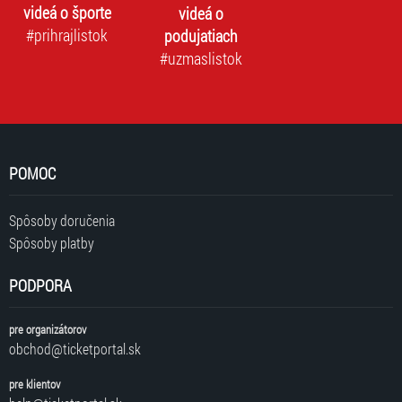
videá o športe
videá o
#prihrajlistok
podujatiach
#uzmaslistok
POMOC
Spôsoby doručenia
Spôsoby platby
PODPORA
pre organizátorov
obchod@ticketportal.sk
pre klientov