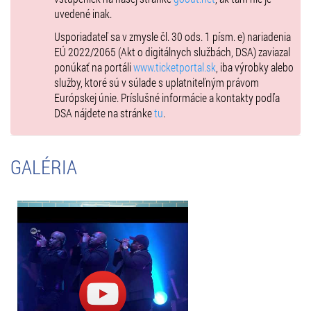
Líška (elektronika), ale aj vokalistky Kristína Mihaľová a Laura Weng.
uvedené inak.
Práve s menovanými speváčkami stojí Hošek za úspešnou
Usporiadateľ sa v zmysle čl. 30 ods. 1 písm. e) nariadenia
coververziou skladby Svitá, pôvodne z muzikálu Neberte nám
EÚ 2022/2065 (Akt o digitálnych službách, DSA) zaviazal
princeznú.
ponúkať na portáli
www.ticketportal.sk
, iba výrobky alebo
https://youtu.be/j_WYGpwvNyg
služby, ktoré sú v súlade s uplatniteľným právom
Európskej únie. Príslušné informácie a kontakty podľa
Newyorské zoskupenie Naturally 7 doposiaľ vystupovalo na
DSA nájdete na stránke
tu
.
najväčších jazzových festivaloch, pričom na konte má viac než 450
odohraných koncertov v rámci celosvetového turné s kanadským
spevákom a štvornásobným držiteľom Grammy Michaelom Bublé.
Spolu so sólovými koncertmi odohrala vokálna formácia koncerty
GALÉRIA
v 25 krajinách sveta, medzi inými aj v USA, Veľkej Británii, Kanade,
Číne, či v krajinách Európy, Južnej Ameriky, Ázie a v Austrálii.
https://youtu.be/E4vIrFe2Vy4
Formácia, ktorú legendárny hudobník a producent Quincy Jones
označil ako „najlepšiu a-capella skupinu na svete“, pritom svoju
kariéru odštartovala priamo z ulice. Video na ktorom spievajúci
mladíci vzbudili pozornosť cestujúcich v parížskom metre sa stalo
virálnym rýchlosťou blesku, pričom ich interpretácia hitu In The Air