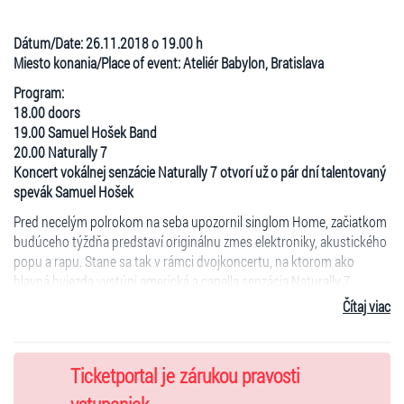
Dátum/Date:
26.11.2018 o 19.00 h
Miesto konania/Place of event:
Ateliér Babylon, Bratislava
Program:
18.00 doors
19.00 Samuel Hošek Band
20.00 Naturally 7
Koncert vokálnej senzácie Naturally 7 otvorí už o pár dní talentovaný
spevák Samuel Hošek
Pred necelým polrokom na seba upozornil singlom Home, začiatkom
budúceho týždňa predstaví originálnu zmes elektroniky, akustického
popu a rapu. Stane sa tak v rámci dvojkoncertu, na ktorom ako
hlavná hviezda vystúpi americká a capella senzácia Naturally 7.
Podujatie sa uskutoční 26. novembra v priestoroch bratislavského
Čítaj viac
Ateliéru Babylon pod hlavičkou celoročného festivalu City Sounds.
https://youtu.be/ZLjreOI-v_o
Ticketportal je zárukou pravosti
Samuel Hošek je mladý spevák a výtvarník, ktorý na seba
v súčasnosti púta pozornosť prostredníctvom viacerých hudobných