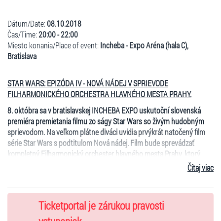
Dátum/Date:
08.10.2018
Čas/Time:
20:00 - 22:00
Miesto konania/Place of event:
Incheba - Expo Aréna (hala C),
Bratislava
STAR WARS: EPIZÓDA IV - NOVÁ NÁDEJ V SPRIEVODE
FILHARMONICKÉHO ORCHESTRA HLAVNÉHO MESTA PRAHY.
8. októbra sa v bratislavskej INCHEBA EXPO uskutoční slovenská
premiéra premietania filmu zo ságy Star Wars so živým hudobným
sprievodom. Na veľkom plátne diváci uvidia prvýkrát natočený film
série Star Wars s podtitulom Nová nádej. Film bude sprevádzať
kompletný
Filharmonický orchester hlavného mesta Prahy
, ktorý
zahrá mnohokrát oceňovanú hudbu skladateľa Johna Williamsa.
Čítaj viac
Orchester bude dirigovať známy dirigent Christophe Eliot.
Od obdobia, kedy mali fanúšikovia na celom svete možnosť prvýkrát
vidieť film zo série Star Wars už uplynulo viac ako 40 rokov. Film sa
Ticketportal je zárukou pravosti
stal kultom, ikonou a úplným prelomom v oblasti kinematografie.