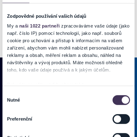
Zodpovědné používání vašich údajů
My a
naši 1022 partneři
zpracováváme vaše údaje (jako
např. číslo IP) pomocí technologií, jako např. souborů
cookie pro uchování a přístup k informacím na vašem
zařízení, abychom vám mohli nabízet personalizované
reklamy a obsah, měření reklam a obsahu, náhled na
návštěvníky a vývoj produktů. Máte možnosti ohledně
toho, kdo vaše údaje používá a k jakým účelům.
PRIHLÁSIŤ SA K
ODBERU NOVINIEK
Pokud to povolíte, rádi bychom také:
Shromažďovali informace o vaší geografické poloze,
Výběr
Pridajte sa do zoznamu odberateľov a doručte si najnovšie špeciálne
Nutné
které mohou být přesné na několik metrů
souhlasu
ponuky priamo do doručenej pošty.
Identifikovali vaše zařízení pomocí aktivního
skenování pro konkrétní charakteristiky (otisk prstu)
Preferenční
Zjistěte více o tom, jak zpracováváme vaše osobní
Vložte svoj email
údaje, a nastavte si předvolby v
části s podrobnostmi
.