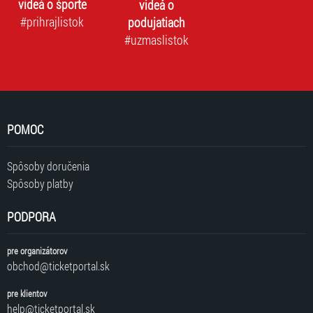
videá o športe
videá o
#prihrajlistok
podujatiach
#uzmaslistok
POMOC
Spôsoby doručenia
Spôsoby platby
PODPORA
pre organizátorov
obchod@ticketportal.sk
pre klientov
help@ticketportal.sk