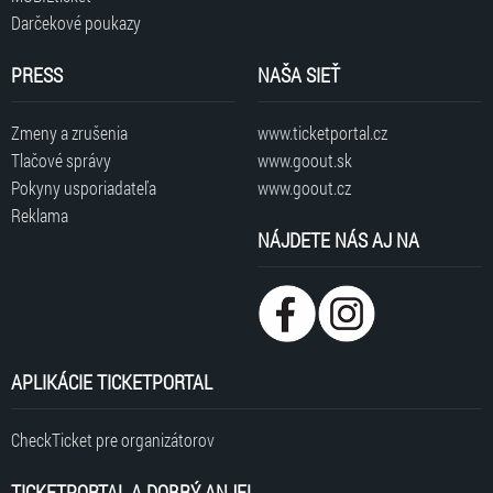
Darčekové poukazy
PRESS
NAŠA SIEŤ
Zmeny a zrušenia
www.ticketportal.cz
Tlačové správy
www.goout.sk
Pokyny usporiadateľa
www.goout.cz
Reklama
NÁJDETE NÁS AJ NA
APLIKÁCIE TICKETPORTAL
CheckTicket pre organizátorov
TICKETPORTAL A DOBRÝ ANJEL