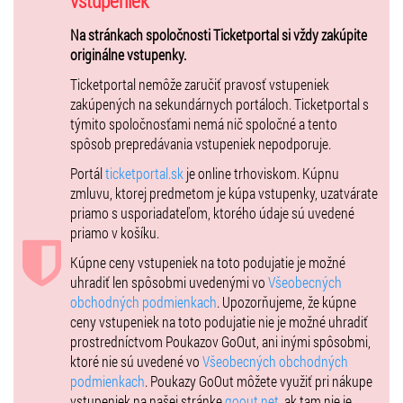
vstupeniek
Dôležitou súčasťou filmu sa stala tiež nezabudnuteľná a všeobecne
známa hudba skladateľa Johna Wiliamsa. Fanúšikovia budú mať
Na stránkach spoločnosti Ticketportal si vždy zakúpite
možnosť zhliadnuť film na veľkolepom plátne a v sprievode živej
originálne vstupenky.
hudby v podaní rešpektovaného Českého národného symfonického
Ticketportal nemôže zaručiť pravosť vstupeniek
orchestra. Pre fanúšikov na Slovensku je to prvýkrát, kedy bude
zakúpených na sekundárnych portáloch. Ticketportal s
jeden z dielov Star Wars takto uvedený.
týmito spoločnosťami nemá nič spoločné a tento
spôsob prepredávania vstupeniek nepodporuje.
Portál
ticketportal.sk
je online trhoviskom. Kúpnu
zmluvu, ktorej predmetom je kúpa vstupenky, uzatvárate
priamo s usporiadateľom, ktorého údaje sú uvedené
priamo v košíku.
Kúpne ceny vstupeniek na toto podujatie je možné
uhradiť len spôsobmi uvedenými vo
Všeobecných
obchodných podmienkach
. Upozorňujeme, že kúpne
ceny vstupeniek na toto podujatie nie je možné uhradiť
prostredníctvom Poukazov GoOut, ani inými spôsobmi,
ktoré nie sú uvedené vo
Všeobecných obchodných
podmienkach
. Poukazy GoOut môžete využiť pri nákupe
vstupeniek na našej stránke
goout.net
, ak tam nie je