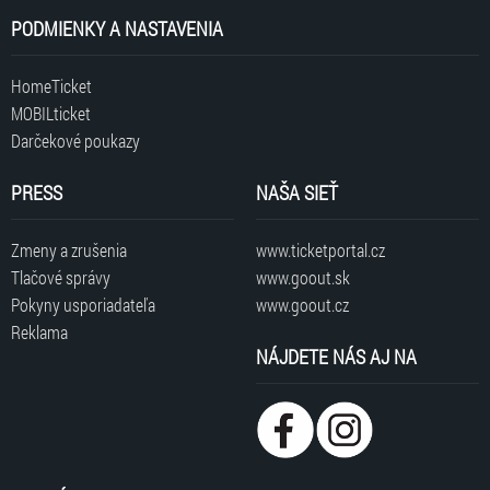
PODMIENKY A NASTAVENIA
HomeTicket
MOBILticket
Darčekové poukazy
PRESS
NAŠA SIEŤ
Zmeny a zrušenia
www.ticketportal.cz
Tlačové správy
www.goout.sk
Pokyny usporiadateľa
www.goout.cz
Reklama
NÁJDETE NÁS AJ NA