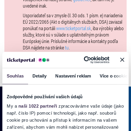
uvedené inak.
Usporiadateľ sa v zmysle čl. 30 ods. 1 písm. e) nariadenia
EÚ 2022/2065 (Akt o digitálnych službách, DSA) zaviazal
ponúkať na portáli
www.ticketportal.sk
, iba výrobky alebo
služby, ktoré sú v súlade s uplatniteľným právom
Európskej únie. Príslušné informácie a kontakty podľa
DSA nájdete na stránke
tu
.
Souhlas
Detaily
Nastavení reklam
Více o cookies
Zodpovědné používání vašich údajů
My a
naši 1022 partneři
zpracováváme vaše údaje (jako
PRIHLÁSIŤ SA K
ODBERU NOVINIEK
např. číslo IP) pomocí technologií, jako např. souborů
cookie pro uchování a přístup k informacím na vašem
Pridajte sa do zoznamu odberateľov a doručte si najnovšie špeciálne
zařízení, abychom vám mohli nabízet personalizované