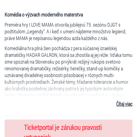
Komédia o výzvach moderného materstva
Premiéra hry I LOVE MAMA otvorila jubilejnú 75. sezónu DJGT s
podtitulom „Legendy“. A i keď v umení nájdeme množstvo legiend,
práve MAMA je nepísanou legendou azda každého z nás.
Komediálna hra plná žien pochádza z pera súčasnej izraelskej
dramatičky HADAR GALRON, ktorá sa zhostila aj jej réžie. Vďaka tomu
sme spoznali na Slovensku po prvýkrát režijný rukopis svetovo
renomovanej dramatičky, režisérky, herečky, stand-up komičky a
uznávanej divadelnej osobnosti pôsobiacej v rôznych multi-
kultúrnych prostrediach. Ženské témy, hľadanie tolerancie a humor
ako krabička poslednej záchrany patria k jej typickým autorským
črtám. Okrem hry I LOVE MAMA ich zobrazila napríklad aj v dráme
MIKVE, známej aj v našom divadelnom prostredí.
Čítaj viac
Inscenácia I LOVE MAMA prináša na scénu deväť žien a tri generácie
jednej veľkej rodiny – od láskavej babičky cez povahovo odlišné
dcéry, čerstvú nevestu až po vnučky hľadajúce svoje miesto v
Ticketportal je zárukou pravosti
modernej dobe. Humorné situácie a vtipné dialógy zachytávajú s