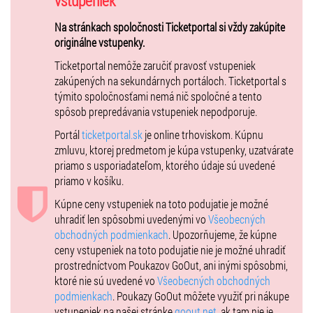
vstupeniek
nadhľadom aj vážnejšie aspekty materstva: ako skĺbiť materstvo s
kariérou, ako si popri materstve udržať manželstvo, ako mať dieťa aj
Na stránkach spoločnosti Ticketportal si vždy zakúpite
bez muža, ako sa vyrovnať s nečakaným tehotenstvom, ako zvládnuť
originálne vstupenky.
popôrodnú depresiu, ako čeliť ortodoxnej matke, ako nájsť seba
Ticketportal nemôže zaručiť pravosť vstupeniek
samú, ako chutí láska.
zakúpených na sekundárnych portáloch. Ticketportal s
Inscenáciu dopĺňa hudba medzinárodne renomovaného hudobníka
týmito spoločnosťami nemá nič spoločné a tento
Itamara Grossa
a mužské postavy zosobnené jedným hercom. Na
spôsob prepredávania vstupeniek nepodporuje.
unikátnej inscenácii sa podieľali aj výrazné mená slovenskej
Portál
ticketportal.sk
je online trhoviskom. Kúpnu
divadelnej scény Jozef Ciller, Eva Kleinová, Mária Danadová a ďalší. V
zmluvu, ktorej predmetom je kúpa vstupenky, uzatvárate
postave babičky a veľkej mamy rodiny
účinkuje
v
alternácii s Janou
priamo s usporiadateľom, ktorého údaje sú uvedené
Pilzovou
hosťujúca herečka
Slovenského národného divadla Božidara
priamo v košíku.
Turzonovová.
Kúpne ceny vstupeniek na toto podujatie je možné
Komediálna, vážna i dojímavá drobnokresba žien troch generácii je
uhradiť len spôsobmi uvedenými vo
Všeobecných
osviežujúcim titulom v repertoári pre divákov i diváčky každého veku.
obchodných podmienkach
. Upozorňujeme, že kúpne
ceny vstupeniek na toto podujatie nie je možné uhradiť
prostredníctvom Poukazov GoOut, ani inými spôsobmi,
ktoré nie sú uvedené vo
Všeobecných obchodných
podmienkach
. Poukazy GoOut môžete využiť pri nákupe
vstupeniek na našej stránke
goout.net
, ak tam nie je