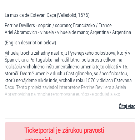
La música de Estevan Daça (Valladolid, 1576)
Perrine Devillers - soprán / soprano; Francúzsko / France
Ariel Abramovich - vihuela / vihuela de mano; Argentína / Argentina
(English description below)
Vihuela, trochu záhadný nástroj z Pyrenejského polostrova, ktorý v
Španielsku a Portugalsku nahradil lutnu, bola prostriedkom na
realizáciu vrcholného inštrumentálneho umenia tejto oblasti v 16.
storočí. Dvorné umenie v duchu Castiglioneho, so špecifickosťou,
ktorú nenájdeme nikde inde, vrcholí v roku 1576 v dielach Estevana
Daçu. Tento projekt zaviedol interpretov Perrine Devillers a Ariela
Abramovicha na mnohé renomované európske podujatia ako
Festival Floremus vo Florencii, Festival de Música Antigua de Sevilla,
Čítaj viac
a napokon aj do Bratislavy, kde zaznie v prekrásnej akustike
Koncertnej siene Klarisiek.
Gitarový festival J. K. Mertza patrí k významným podujatiam
Ticketportal je zárukou pravosti
slovenskej festivalovej scény a je jedným z najstarších svojho druhu
na svete. Jeho 46. ročník ponúka v Bratislave od 26. júna do 1. júla