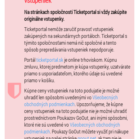
vstupeniek
širokú paletu gitarových koncertov. Hostia zo 7 krajín sveta uvedú
Na stránkach spoločnosti Ticketportal si vždy zakúpite
svoje jedinečné a pestré programy v Záhrade Domu Albrechtovcov,
originálne vstupenky.
Koncertnej sieni Klarisky a Zrkadlovej sieni Primaciálneho paláca.
Podujatie je súčasťou bratislavského mestského festivalu Kultúrne
Ticketportal nemôže zaručiť pravosť vstupeniek
leto 2022.
zakúpených na sekundárnych portáloch. Ticketportal s
týmito spoločnosťami nemá nič spoločné a tento
VSTUPENKY:
spôsob prepredávania vstupeniek nepodporuje.
Základné vstupné: 12€ (koncerty 26. 6. a 1. 7.) / 10€ (koncerty 27. –
Portál
ticketportal.sk
je online trhoviskom. Kúpnu
30. 6.)
zmluvu, ktorej predmetom je kúpa vstupenky, uzatvárate
Zľavnené vstupné: študenti (ISIC), učitelia (ITIC), dôchodcovia nad 65
priamo s usporiadateľom, ktorého údaje sú uvedené
rokov 8€ (koncerty 26. 6. a 1. 7.) / 6€ (koncerty 27. – 30. 6.), ZŤP 1€
priamo v košíku.
PERMANENTKA na celý festival: 54€ / študenti (ISIC), učitelia (ITIC),
dôchodcovia nad 65 rokov 34€
Kúpne ceny vstupeniek na toto podujatie je možné
uhradiť len spôsobmi uvedenými vo
Všeobecných
Vstupenky sú dostupné v predpredaji v sieti Ticketportal vo forme
obchodných podmienkach
. Upozorňujeme, že kúpne
„hometicket“. Predpredaj končí 1 deň pred konaním koncertu (v
ceny vstupeniek na toto podujatie nie je možné uhradiť
prípade permanentky 1 deň pred 1. koncertom festivalu). Ďalšie
prostredníctvom Poukazov GoOut, ani inými spôsobmi,
vstupenky bude možné zakúpiť 1 hodinu pred koncertom na mieste
ktoré nie sú uvedené vo
Všeobecných obchodných
konania..
podmienkach
. Poukazy GoOut môžete využiť pri nákupe
Viac informácií nájdete na našej
webstránke
vstupeniek na našej stránke
goout.net
, ak tam nie je