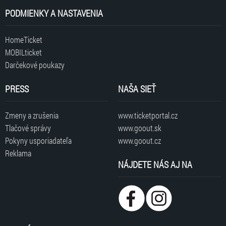
PODMIENKY A NASTAVENIA
HomeTicket
MOBILticket
Darčekové poukazy
PRESS
NAŠA SIEŤ
Zmeny a zrušenia
www.ticketportal.cz
Tlačové správy
www.goout.sk
Pokyny usporiadateľa
www.goout.cz
Reklama
NÁJDETE NÁS AJ NA