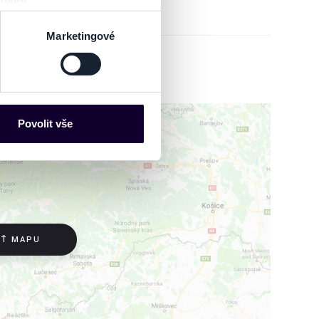
sk prstu)
 podrobnostmi
. Svůj souhlas
Marketingové
es“), které mohou sbírat
ce mohou představovat
nalizaci obsahu a reklam.
Povolit vše
Partneři tyto údaje mohou
 že používáte jejich služby.
lušné varianty. Svoji volbu
IŤ MAPU