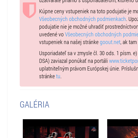
uzatvárate priamo s usporiadateľom, ktorého 
Elán & Kamaráti – to je jedinečné spojenie súčasných a 
nezabudnuteľný večer plný hudobných ikon, priateľstva
Kúpne ceny vstupeniek na toto podujatie je 
Všeobecných obchodných podmienkach
. Upo
Fanúšikovia sa môžu tešiť na prierez zlatými dekádami 
podujatie nie je možné uhradiť prostredníctvo
celé generácie: Voda, čo ma drží nad vodou, Zanedbaný
uvedené vo
Všeobecných obchodných podmi
Prekvapením večera budú aj skladby, ktoré kapela bežne
vstupeniek na našej stránke
goout.net
, ak tam
Usporiadateľ sa v zmysle čl. 30 ods. 1 písm. e
A to všetko pod holým nebom, v jedinečnej atmosfére 
DSA) zaviazal ponúkať na portáli
www.ticketpor
multimediálna show hodná svetovej hviezdy.
uplatniteľným právom Európskej únie. Prísluš
Hudobná udalosť, ktorá sa s istotou nebude opakovať.
stránke
tu
.
Skupina Elán sa rozhodla, že v rámci festivalu bude pou
chrániť životné prostredie. Každý pohár nahradí stovky 
zbytočného odpadu.
GALÉRIA
Pridaj sa k nám – uži si koncert a šetri planétu!
Balík
ELÁN VIP Meet & Greet
zahŕňa: