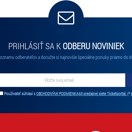
PRIHLÁSIŤ SA K
ODBERU NOVINIEK
 zoznamu odberateľov a doručte si najnovšie špeciálne ponuky priamo do d
ať novinky. Vaša adresa nebude zdieľaná s tretími stranami.
Používateľ súhlasí s
OBCHODNÝMI PODMIENKAMI predajnej siete Ticketportal.
(* 