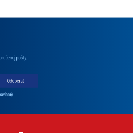
oručenej pošty.
Odoberať
Tento súhlas je povinný na odber newslettra. Bez súhlasu nie je možné vás pr
povinné)