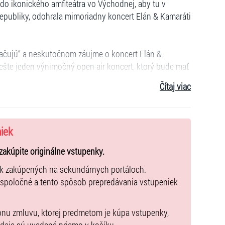
do ikonického amfiteátra vo Východnej, aby tu v
republiky, odohrala mimoriadny koncert Elán & Kamaráti
ačujú“ a neskutočnom záujme o koncert Elán &
ť ešte jeden výnimočný open-air koncert, ktorý bude mať
Čítaj viac
ň – je považovaná za srdce slovenskej kultúry. Až
e slávnosti, a ktoré dýcha prírodou, tradíciou a
 2017. Koncert bol vtedy úplne vypredaný a
niek
chvatnejších hudobných udalostí posledných rokov.
zakúpite originálne vstupenky.
vorí:
ek zakúpených na sekundárnych portáloch.
í ľudia a obrovská energia. Uzavrieť leto, dať si
 spoločné a tento spôsob prepredávania vstupeniek
ľké roky podpory.“
pnu zmluvu, ktorej predmetom je kúpa vstupenky,