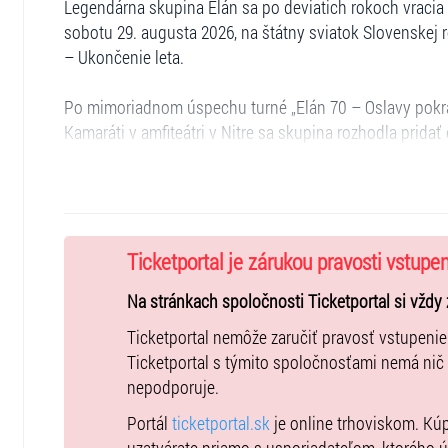
Legendárna skupina Elán sa po deviatich rokoch vracia 
sobotu 29. augusta 2026, na štátny sviatok Slovenskej 
– Ukončenie leta.
Po mimoriadnom úspechu turné „Elán 70 – Oslavy pokr
Kamaráti v amfiteátri v Nitre sa skupina rozhodla prida
nielen symbolický, ale aj historický význam.
Východná – amfiteáter pod Tatrami s výhľadom na Krivá
rozprávkové miesto, kde sa po desaťročia konajú folklórn
emóciami. Práve tu Elán naposledy vystúpil 28. augusta
Ticketportal je zárukou pravosti vstupe
fanúšikovia naň dodnes spomínajú ako na jednu z najú
Na stránkach spoločnosti Ticketportal si vždy 
Jožo Ráž k rozhodnutiu pridať koncert vo Východnej ho
Ticketportal nemôže zaručiť pravosť vstupeni
„Východná je srdcom Slovenska – nádherná krajina, úžasn
Ticketportal s týmito spoločnosťami nemá nič
koncert pod holým nebom a poďakovať fanúšikom za to
nepodporuje.
Portál
ticketportal.sk
je online trhoviskom. Kú
Roky čakania sú na konci. Elán sa vracia!