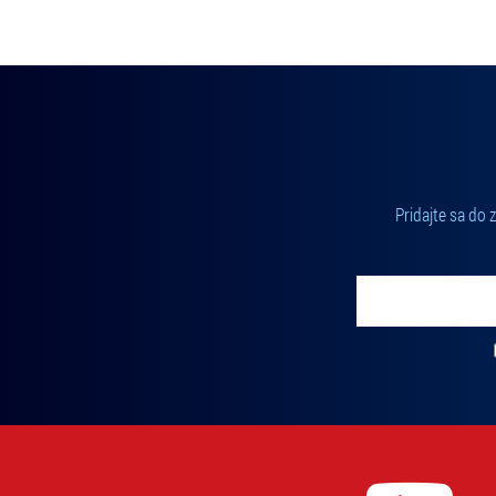
Pridajte sa do
Vložte svoj email
Zadajte svoju e-mailovú adresu, na ktorú vám budeme zasiel