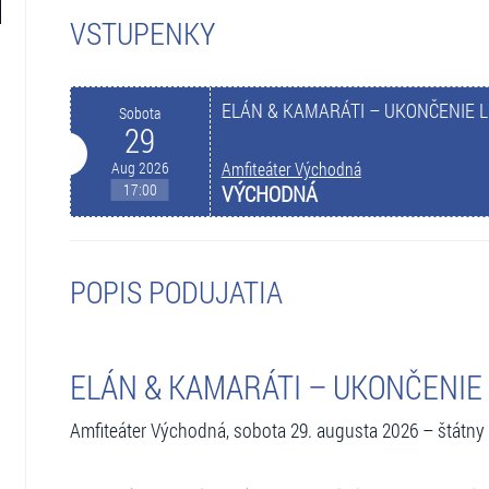
VSTUPENKY
ELÁN & KAMARÁTI – UKONČENIE 
Sobota
29
Aug 2026
Amfiteáter Východná
17:00
VÝCHODNÁ
POPIS PODUJATIA
ELÁN & KAMARÁTI – UKONČENIE
Amfiteáter Východná, sobota 29. augusta 2026 – štátny 