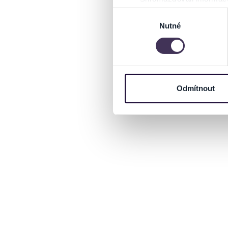
Identifikovali vaše zaříz
Výběr
Zjistěte více o tom, jak zpr
Nutné
souhlasu
můžete kdykoliv změnit nebo 
Na těchto stránkách využívám
informace o vašem zařízení 
osobní údaje. Získané infor
Odmítnout
Tyto informace můžeme také s
zkombinovat s dalšími informa
Jaké typy cookies používáme,
můžete kdykoliv změnit v záp