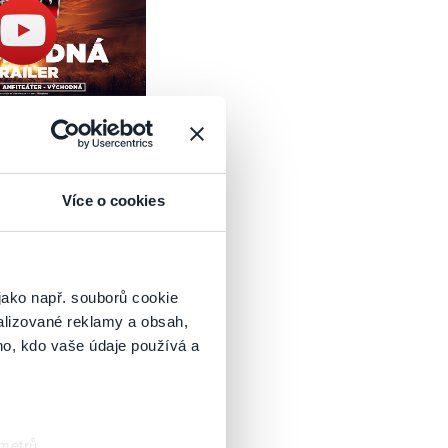
jiteľa tejto vstupenky)
ane J. Ráža a J. Baláža
e J. Ráža a J. Baláža
s
 pred podujatím e-mailom.
Více o cookies
jako např. souborů cookie
alizované reklamy a obsah,
ho, kdo vaše údaje používá a
 metrů