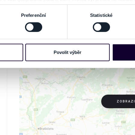
ení pomocí aktivního skenování pro konkrétní charakteristiky (oti
acováváme vaše osobní údaje, a nastavte si předvolby v
části s
Preferenční
Statistické
odvolat v části Prohlášení o souborech cookie.
NA MAPE
e soubory cookies a další obdobné technologie (dále jen „cooki
nebo vaší aktivitě na našich webových stránkách. Tyto informa
mace používáme např. k analýze návštěvnosti webu nebo k perso
Povolit výběr
dílet se svými partnery pro sociální média, inzerci a analýzy. 
cemi, které jste jim poskytli nebo které získali v důsledku toho,
 naleznete níže. Možnosti zpracování upravíte zaškrtnutím přís
atí stránky v záložce „Cookies a jejich nastavení“.
ZOBRAZ