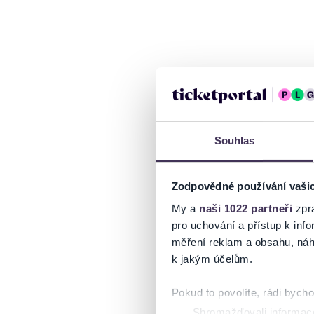
Souhlas
Zodpovědné používání vaši
My a
naši 1022 partneři
zpra
pro uchování a přístup k in
měření reklam a obsahu, náh
k jakým účelům.
Pokud to povolíte, rádi bych
Shromažďovali informace