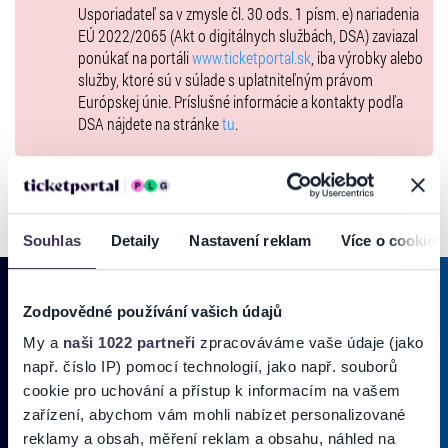
Usporiadateľ sa v zmysle čl. 30 ods. 1 písm. e) nariadenia
EÚ 2022/2065 (Akt o digitálnych službách, DSA) zaviazal
ponúkať na portáli
www.ticketportal.sk
, iba výrobky alebo
služby, ktoré sú v súlade s uplatniteľným právom
Európskej únie. Príslušné informácie a kontakty podľa
DSA nájdete na stránke
tu
.
Souhlas
Detaily
Nastavení reklam
Více o cookies
Zodpovědné používání vašich údajů
My a
naši 1022 partneři
zpracováváme vaše údaje (jako
PRIHLÁSIŤ SA K
ODBERU NOVINIEK
např. číslo IP) pomocí technologií, jako např. souborů
Pridajte sa do zoznamu odberateľov a doručte si najnovšie špeciálne
cookie pro uchování a přístup k informacím na vašem
ponuky priamo do doručenej pošty.
zařízení, abychom vám mohli nabízet personalizované
reklamy a obsah, měření reklam a obsahu, náhled na