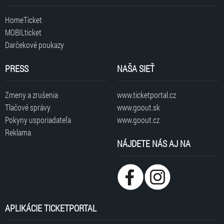
HomeTicket
MOBILticket
Darčekové poukazy
PRESS
NAŠA SIEŤ
Zmeny a zrušenia
www.ticketportal.cz
Tlačové správy
www.goout.sk
Pokyny usporiadateľa
www.goout.cz
Reklama
NÁJDETE NÁS AJ NA
APLIKÁCIE TICKETPORTAL