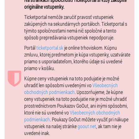
Od 6 do 18 rokov - 50% zľava
originálne vstupenky.
Ticketportal nemôže zaručiť pravosť vstupeniek
zakúpených na sekundárnych portáloch. Ticketportal s
týmito spoločnosťami nemá nič spoločné a tento
spôsob prepredávania vstupeniek nepodporuje.
Portál
ticketportal.sk
je online trhoviskom. Kúpnu
zmluvu, ktorej predmetom je kúpa vstupenky, uzatvárate
priamo s usporiadateľom, ktorého údaje sú uvedené
priamo v košíku.
Kúpne ceny vstupeniek na toto podujatie je možné
uhradiť len spôsobmi uvedenými vo
Všeobecných
obchodných podmienkach
. Upozorňujeme, že kúpne
ceny vstupeniek na toto podujatie nie je možné uhradiť
prostredníctvom Poukazov GoOut, ani inými spôsobmi,
ktoré nie sú uvedené vo
Všeobecných obchodných
podmienkach
. Poukazy GoOut môžete využiť pri nákupe
vstupeniek na našej stránke
goout.net
, ak tam nie je
uvedené inak.