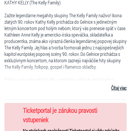
KATHY KELLY (The Kelly Family)
Zažite legendárne megahity skupiny The Kelly Family naživo! Ikona
zlatých 90. rokov Kathy Kelly prichádza do Gelnice s jedinečným
letným koncertom pod holým nebom, ktorý vás prenesie späť v čase.
Kathleen Anne Kelly je americko-írska speváčka, skladateľka a
producentka, známa ako výrazná členka legendárnej popovej skupiny
The Kelly Family. Jej hlas a tvorba formovali jednu z najúspešnejších
kapitol európskej popovej scény 90. rokov. Do Gelnice prichádza s
exkluzívnym koncertom, na ktorom zaznejú najväčšie hity skupiny
The Kelly Family, folkpop, gospel i flamenco skladby.
Čaká na vás večer plný hudby, nostalgie a silných emócií, ktoré
spájajú generácie. Nezameniteľný hlas, nezabudnuteľné piesne a
Čítaj viac
výnimočná atmosféra letného koncertu vytvoria zážitok, na ktorý sa
nezabúda.
Ticketportal je zárukou pravosti
Jediný koncert na Slovensku – jedinečná príležitosť zažiť legendu
naživo.
vstupeniek
Deti do 6 rokov vstup zdarma
Na stránkach spoločnosti Ticketportal si vždy zakúpite