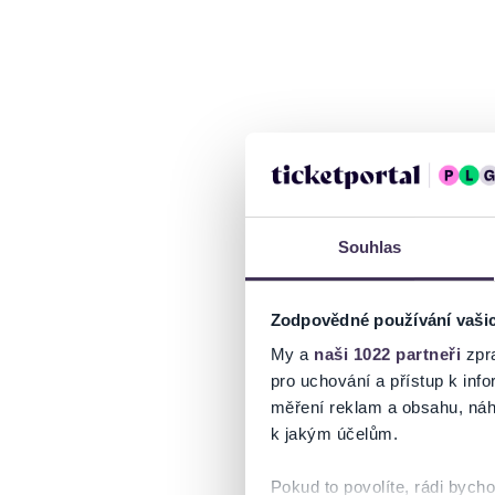
Souhlas
Zodpovědné používání vaši
My a
naši 1022 partneři
zpra
pro uchování a přístup k in
měření reklam a obsahu, náh
k jakým účelům.
Pokud to povolíte, rádi bych