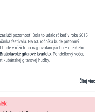
)
aslúži pozornosť! Bola to udalosť keď v roku 2015
očníka festivalu. Na 50. ročníku bude prítomný
t bude v réžii toho najpovolanejšieho – gréckeho
Bratislavské gitarové kvarteto
. Pondelkový večer,
t kubánskej gitarovej hudby.
Čítaj viac
seniori nad 65 rokov /
3€
ZŤP a deti do 12 rokov (max. 2
niek
al. Predpredaj končí 1 deň pred konaním koncertu.