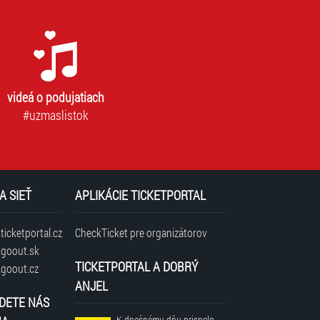
videá o podujatiach
#uzmaslistok
A SIEŤ
APLIKÁCIE TICKETPORTAL
icketportal.cz
CheckTicket pre organizátorov
goout.sk
TICKETPORTAL A DOBRÝ
goout.cz
ANJEL
DETE NÁS
K dnešnému dňu prispelo