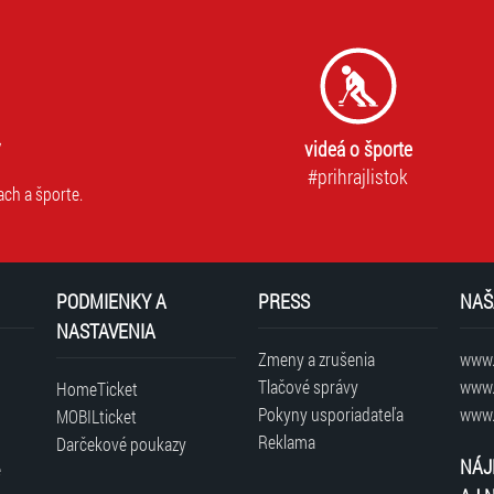
(
www.instagram.com/mertzguitarfestival
).
videá o športe
#prihrajlistok
ach a športe.
PODMIENKY A
PRESS
NAŠ
NASTAVENIA
Zmeny a zrušenia
www.t
Tlačové správy
www.
HomeTicket
Pokyny usporiadateľa
www.
MOBILticket
Reklama
Darčekové poukazy
NÁJ
é