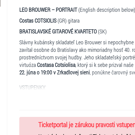
LEO BROUWER – PORTRAIT
(English description below
Costas COTSIOLIS
(GR) gitara
BRATISLAVSKÉ GITAROVÉ KVARTETO
(SK)
Slávny kubánsky skladateľ Leo Brouwer si nepochybne z
zavítal osobne do Bratislavy ako mimoriadny hosť 40. r
prostredníctvom svojej hudby. Jeho skladateľský portré
virtuóza
Costasa Cotsiolisa
, ktorý si k sebe prizval naše
22. júna o 19:00 v Zrkadlovej sieni
, ponúkne čarovný sve
VSTUPENKY
:
Základné vstupné:
15€
Zľavnené vstupné:
12€
študenti (ISIC), učitelia (ITIC) a 
deti v sprievode 1 dospelého)
Ticketportal je zárukou pravosti vstupe
Vstupenky sú dostupné v predpredaji v sieti Ticketport