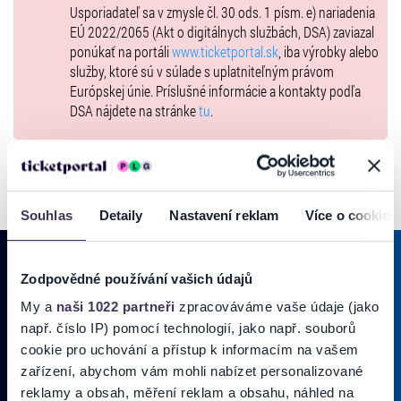
Mesto, Sociálny a kultúrny fond SOZA, Francúzsky inštitút na
Usporiadateľ sa v zmysle čl. 30 ods. 1 písm. e) nariadenia
Slovensku a Poľský inštitút v Bratislave.
EÚ 2022/2065 (Akt o digitálnych službách, DSA) zaviazal
ponúkať na portáli
www.ticketportal.sk
, iba výrobky alebo
Viac informácií:
www.albrechtforum.com
služby, ktoré sú v súlade s uplatniteľným právom
Zmena programu a účinkujúcich vyhradená.
Európskej únie. Príslušné informácie a kontakty podľa
DSA nájdete na stránke
tu
.
Tešíme sa na Vás!
Souhlas
Detaily
Nastavení reklam
Více o cookies
Zodpovědné používání vašich údajů
My a
naši 1022 partneři
zpracováváme vaše údaje (jako
PRIHLÁSIŤ SA K
ODBERU NOVINIEK
např. číslo IP) pomocí technologií, jako např. souborů
Pridajte sa do zoznamu odberateľov a doručte si najnovšie špeciálne
cookie pro uchování a přístup k informacím na vašem
ponuky priamo do doručenej pošty.
zařízení, abychom vám mohli nabízet personalizované
reklamy a obsah, měření reklam a obsahu, náhled na