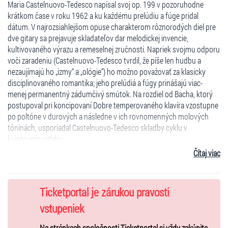
Maria Castelnuovo-Tedesco napísal svoj op. 199 v pozoruhodne
krátkom čase v roku 1962 a ku každému prelúdiu a fúge pridal
dátum. V najrozsiahlejšom opuse charakterom rôznorodých diel pre
dve gitary sa prejavuje skladateľov dar melodickej invencie,
kultivovaného výrazu a remeselnej zručnosti. Napriek svojmu odporu
voči zaradeniu (Castelnuovo-Tedesco tvrdil, že píše len hudbu a
nezaujímajú ho „izmy“ a „ológie“) ho možno považovať za klasicky
disciplinovaného romantika; jeho prelúdiá a fúgy prinášajú viac-
menej permanentný zádumčivý smútok. Na rozdiel od Bacha, ktorý
postupoval pri koncipovaní Dobre temperovaného klavíra vzostupne
po poltóne v durových a následne v ich rovnomenných molových
tóninách, usporiadal Castelnuovo-Tedesco skladby cyklu v
kvintovom vzťahu.
Čítaj viac
Maria Castelnuovo-Tedesco (1895 – 1968): Fuga Elegiaca
Maria Castelnuovo-Tedesco: 3 prelúdiá a fúgy z Les guitares bien
tempérées, op. 199
Maurice Ravel (1875 – 1937): Sonatine°
Ticketportal je zárukou pravosti
Maurice Ravel: Pavane pour une infante défunte (sólo)
vstupeniek
Isaac Albèniz (1860 – 1909): El Puerto° (Iberia), Granada° (Suite
Española), Cordoba° (Cantos de España)
Na stránkach spoločnosti Ticketportal si vždy zakúpite