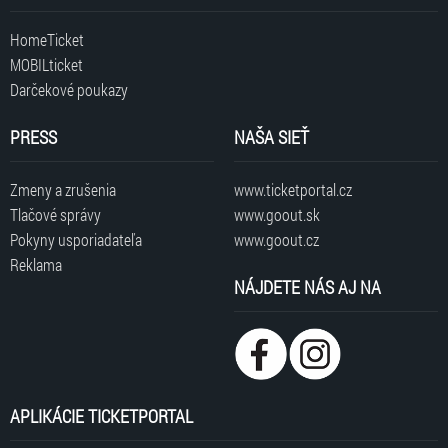
HomeTicket
MOBILticket
Darčekové poukazy
PRESS
NAŠA SIEŤ
Zmeny a zrušenia
www.ticketportal.cz
Tlačové správy
www.goout.sk
Pokyny usporiadateľa
www.goout.cz
Reklama
NÁJDETE NÁS AJ NA
APLIKÁCIE TICKETPORTAL