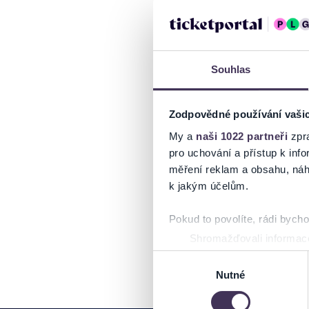
Souhlas
Zodpovědné používání vaši
My a
naši 1022 partneři
zpra
pro uchování a přístup k in
měření reklam a obsahu, náh
k jakým účelům.
Pokud to povolíte, rádi bych
Shromažďovali informace
Identifikovali vaše zaříz
Výběr
Zjistěte více o tom, jak zpr
Nutné
souhlasu
můžete kdykoliv změnit nebo 