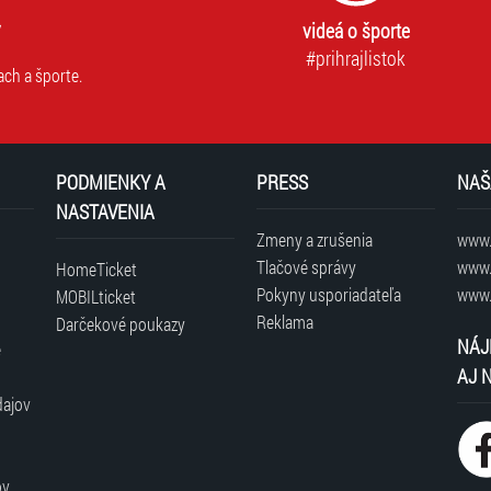
videá o športe
#prihrajlistok
ach a športe.
PODMIENKY A
PRESS
NAŠ
NASTAVENIA
Zmeny a zrušenia
www.t
Tlačové správy
www.
HomeTicket
Pokyny usporiadateľa
www.
MOBILticket
Reklama
Darčekové poukazy
NÁJ
é
AJ 
dajov
ov