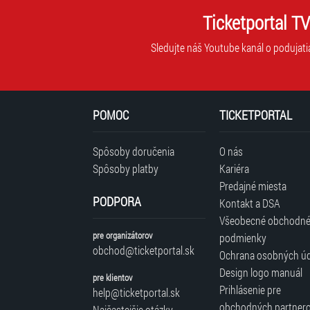
Ticketportal TV
Sledujte náš Youtube kanál o podujati
POMOC
TICKETPORTAL
Spôsoby doručenia
O nás
Spôsoby platby
Kariéra
Predajné miesta
PODPORA
Kontakt a DSA
Všeobecné obchodn
pre organizátorov
podmienky
obchod@ticketportal.sk
Ochrana osobných ú
Design logo manuál
pre klientov
Prihlásenie pre
help@ticketportal.sk
obchodných partner
Najčastejšie otázky