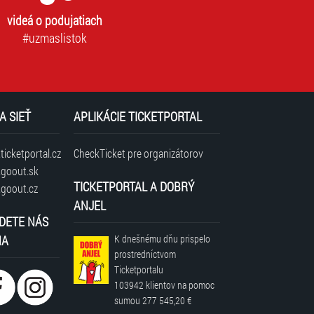
videá o podujatiach
#uzmaslistok
A SIEŤ
APLIKÁCIE TICKETPORTAL
icketportal.cz
CheckTicket pre organizátorov
goout.sk
TICKETPORTAL A DOBRÝ
goout.cz
ANJEL
DETE NÁS
NA
K dnešnému dňu prispelo
prostredníctvom
Ticketportalu
103942 klientov
na pomoc
sumou
277 545,20 €