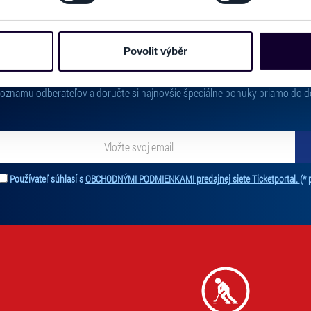
e soubory cookies a další obdobné technologie (dále jen „cooki
nebo vaší aktivitě na našich webových stránkách. Tyto informa
mace používáme např. k analýze návštěvnosti webu nebo k perso
Povolit výběr
PRIHLÁSIŤ SA K
ODBERU NOVINIEK
dílet se svými partnery pro sociální média, inzerci a analýzy. 
cemi, které jste jim poskytli nebo které získali v důsledku toho,
 zoznamu odberateľov a doručte si najnovšie špeciálne ponuky priamo do d
 naleznete níže. Možnosti zpracování upravíte zaškrtnutím přís
atí stránky v záložce „Cookies a jejich nastavení“.
ať novinky. Vaša adresa nebude zdieľaná s tretími stranami.
Používateľ súhlasí s
OBCHODNÝMI PODMIENKAMI predajnej siete Ticketportal.
(* 