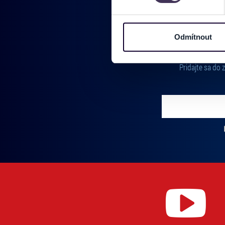
Na těchto stránkách využívám
informace o vašem zařízení 
osobní údaje. Získané infor
Odmítnout
Tyto informace můžeme také s
zkombinovat s dalšími informa
Pridajte sa do
Jaké typy cookies používáme,
můžete kdykoliv změnit v záp
Vložte svoj email
Zadajte svoju e-mailovú adresu, na ktorú vám budeme zasiel