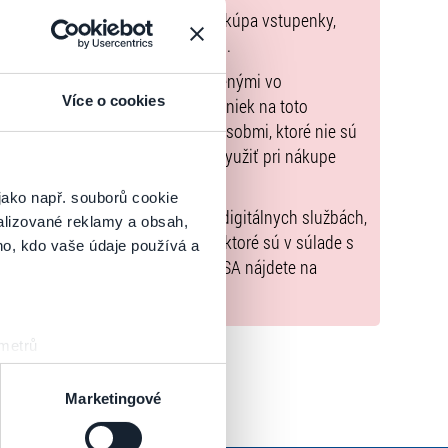
pnu zmluvu, ktorej predmetom je kúpa vstupenky,
údaje sú uvedené priamo v košíku.
možné uhradiť len spôsobmi uvedenými vo
Více o cookies
zorňujeme, že kúpne ceny vstupeniek na toto
m Poukazov GoOut, ani inými spôsobmi, ktoré nie sú
enkach
. Poukazy GoOut môžete využiť pri nákupe
 nie je uvedené inak.
jako např. souborů cookie
) nariadenia EÚ 2022/2065 (Akt o digitálnych službách,
alizované reklamy a obsah,
tal.sk
, iba výrobky alebo služby, ktoré sú v súlade s
ho, kdo vaše údaje používá a
né informácie a kontakty podľa DSA nájdete na
 metrů
sk prstu)
 podrobnostmi
. Svůj souhlas
Marketingové