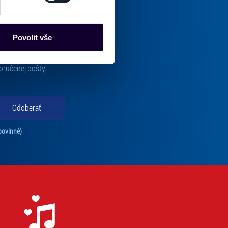
es“), které mohou sbírat
ce mohou představovat
nalizaci obsahu a reklam.
Povolit vše
Partneři tyto údaje mohou
 že používáte jejich služby.
oručenej pošty.
lušné varianty. Svoji volbu
Odoberať
Tento súhlas je povinný na odber newslettra. Bez súhlasu nie je možné vás pr
povinné)