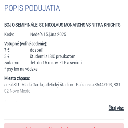
POPIS PODUJATIA
BOJ O SEMIFINÁLE: ST. NICOLAUS MONARCHS VS NITRA KNIGHTS
Kedy: Nedeľa 15.júna 2025
Vstupné (voľné sedenie):
7 € dospelí
3 € študenti s ISIC preukazom
zadarmo deti do 16 rokov, ZŤP a seniori
* psy len na vôdzke
Miesto zápasu:
areál STU Mladá Garda, atletický štadión - Račianska 3544/103, 831
02 Nové Mesto
Časy zápasov:
Čítaj viac
14:00 hod otvorenie brán do areálu
15:00 hod začiatok zápasu
Parkovanie: