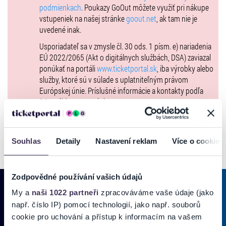
Historická dominancia Monarchs, no posledné duely patria Knights
podmienkach
. Poukazy GoOut môžete využiť pri nákupe
vstupeniek na našej stránke
goout.net
, ak tam nie je
V doterajšej histórii sa tímy Monarchs a Knights stretli už
15-krát
,
uvedené inak.
pričom
Monarchs zvíťazili v 10 zápasoch
a celkové skóre
498:238
jasne hrá v prospech
Monarchs
. Avšak posledné roky priniesli
Usporiadateľ sa v zmysle čl. 30 ods. 1 písm. e) nariadenia
vyrovnanejšie súboje –
posledných 5 zápasov ovládli hráči z Nitry
.
EÚ 2022/2065 (Akt o digitálnych službách, DSA) zaviazal
Ten najčerstvejší bol mimoriadne tesný –
Monarchs prehrali v
ponúkať na portáli
www.ticketportal.sk
, iba výrobky alebo
predĺžení o jediný bod
, čo bude silná motivácia na odvetu a návrat na
služby, ktoré sú v súlade s uplatniteľným právom
víťaznú vlnu.
Európskej únie. Príslušné informácie a kontakty podľa
DSA nájdete na stránke
tu
.
Knights s posilami, ale Monarchs sú pripravení
Nitra Knights so zahraničnými posilami bude obrovská výzva pre
Souhlas
Detaily
Nastavení reklam
Více o cookies
Monarchs. To však domácich nezastaví – Monarchs majú
odhodlanie, tímového ducha a výhodu domáceho prostredia, kde ich
pravidelne podporuje viac než 500 fanúšikov.
Zodpovědné používání vašich údajů
My a
naši 1022 partneři
zpracováváme vaše údaje (jako
Príďte nás podporiť v
kľúčovom zápase sezóny
, zažiť napätie, emócie
např. číslo IP) pomocí technologií, jako např. souborů
a pravú futbalovú atmosféru!
PRIHLÁSIŤ SA K
ODBERU NOVINIEK
cookie pro uchování a přístup k informacím na vašem