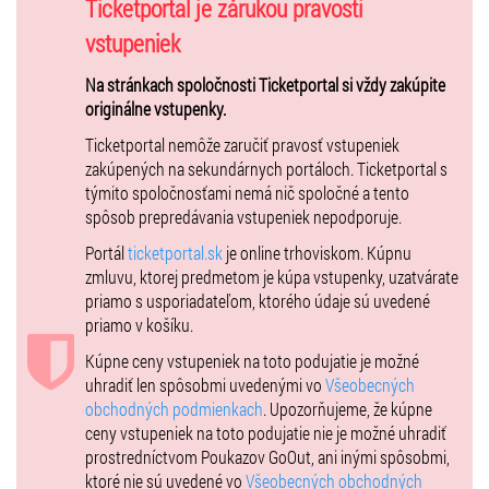
Ticketportal je zárukou pravosti
Parkovanie pri areáli, alebo na parkovisku LIDL
vstupeniek
Na stránkach spoločnosti Ticketportal si vždy zakúpite
POPIS PODUJATIA:
originálne vstupenky.
ST. NICOLAUS Monarchs čaká posledný domáci zápas sezóny –
Ticketportal nemôže zaručiť pravosť vstupeniek
rozhodne sa o playoff!
zakúpených na sekundárnych portáloch. Ticketportal s
týmito spoločnosťami nemá nič spoločné a tento
spôsob prepredávania vstupeniek nepodporuje.
Základná časť Snapbacks ligy vrcholí a
ST. NICOLAUS Monarchs
stoja
pred kľúčovým zápasom sezóny! V nedeľu,
15. júna 2025 o 15:00
sa
Portál
ticketportal.sk
je online trhoviskom. Kúpnu
na atletickom štadióne
STU Mladá Garda
odohrá
posledný domáci
zmluvu, ktorej predmetom je kúpa vstupenky, uzatvárate
duel základnej časti
, v ktorom Monarchs privítajú tradičného rivala –
priamo s usporiadateľom, ktorého údaje sú uvedené
Nitra Knights
. Tento zápas bude poslednou možnosťou, ako si
priamo v košíku.
zabezpečiť miestenku do playoff po náročnom úvode sezóny.
Kúpne ceny vstupeniek na toto podujatie je možné
🎉 Navyše, čaká nás špeciálny program pre celú rodinu, keďže ide o
uhradiť len spôsobmi uvedenými vo
Všeobecných
záverečný domáci zápas – nezabudnite prísť a zažiť elektrizujúcu
obchodných podmienkach
. Upozorňujeme, že kúpne
atmosféru,
ktorou sú domáce zápasy Monarchs povestné!
ceny vstupeniek na toto podujatie nie je možné uhradiť
prostredníctvom Poukazov GoOut, ani inými spôsobmi,
ktoré nie sú uvedené vo
Všeobecných obchodných